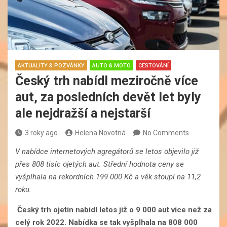
AKTUALITY & POZVÁNKY
AUTO & MOTO
CESTOVÁNÍ
Český trh nabídl meziročně více
aut, za posledních devět let byly
ale nejdražší a nejstarší
3 roky ago
Helena Novotná
No Comments
V nabídce internetových agregátorů se letos objevilo již
přes 808 tisíc ojetých aut. Střední hodnota ceny se
vyšplhala na rekordních 199 000 Kč a věk stoupl na 11,2
roku.
Český trh ojetin nabídl letos již o 9 000 aut více než za
celý rok 2022. Nabídka se tak vyšplhala na 808 000