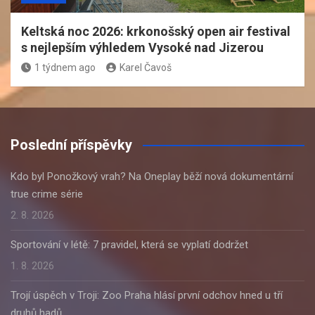
Keltská noc 2026: krkonošský open air festival
s nejlepším výhledem Vysoké nad Jizerou
1 týdnem ago
Karel Čavoš
Poslední příspěvky
Kdo byl Ponožkový vrah? Na Oneplay běží nová dokumentární
true crime série
2. 8. 2026
Sportování v létě: 7 pravidel, která se vyplatí dodržet
1. 8. 2026
Trojí úspěch v Troji: Zoo Praha hlásí první odchov hned u tří
druhů hadů