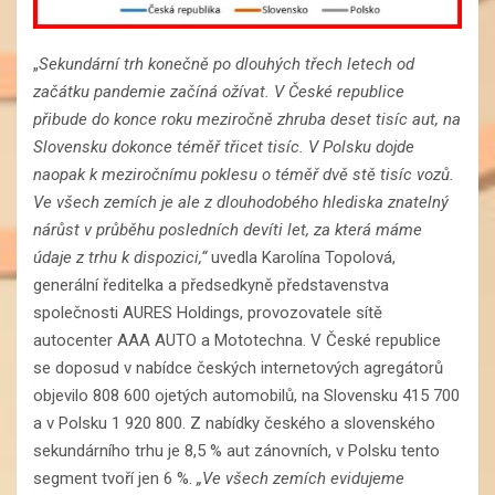
„
Sekundární trh konečně po dlouhých třech letech od
začátku pandemie začíná ožívat. V České republice
přibude do konce roku meziročně zhruba deset tisíc aut, na
Slovensku dokonce téměř třicet tisíc. V Polsku dojde
naopak k meziročnímu poklesu o téměř dvě stě tisíc vozů.
Ve všech zemích je ale z dlouhodobého hlediska znatelný
nárůst v průběhu posledních devíti let, za která máme
údaje z trhu k dispozici,“
uvedla Karolína Topolová,
generální ředitelka a předsedkyně představenstva
společnosti AURES Holdings, provozovatele sítě
autocenter AAA AUTO a Mototechna. V České republice
se doposud v nabídce českých internetových agregátorů
objevilo 808 600 ojetých automobilů, na Slovensku 415 700
a v Polsku 1 920 800. Z nabídky českého a slovenského
sekundárního trhu je 8,5 % aut zánovních, v Polsku tento
segment tvoří jen 6 %.
„Ve všech zemích evidujeme