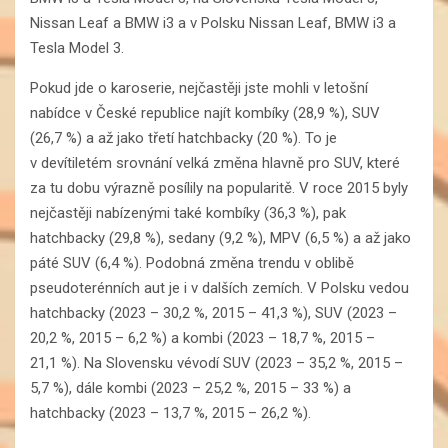
Nissan Leaf a BMW i3 a v Polsku Nissan Leaf, BMW i3 a
Tesla Model 3.
Pokud jde o karoserie, nejčastěji jste mohli v letošní
nabídce v České republice najít kombíky (28,9 %), SUV
(26,7 %) a až jako třetí hatchbacky (20 %). To je
v devítiletém srovnání velká změna hlavně pro SUV, které
za tu dobu výrazně posílily na popularitě. V roce 2015 byly
nejčastěji nabízenými také kombíky (36,3 %), pak
hatchbacky (29,8 %), sedany (9,2 %), MPV (6,5 %) a až jako
páté SUV (6,4 %). Podobná změna trendu v oblibě
pseudoterénních aut je i v dalších zemích. V Polsku vedou
hatchbacky (2023 – 30,2 %, 2015 – 41,3 %), SUV (2023 –
20,2 %, 2015 – 6,2 %) a kombi (2023 – 18,7 %, 2015 –
21,1 %). Na Slovensku vévodí SUV (2023 – 35,2 %, 2015 –
5,7 %), dále kombi (2023 – 25,2 %, 2015 – 33 %) a
hatchbacky (2023 – 13,7 %, 2015 – 26,2 %).