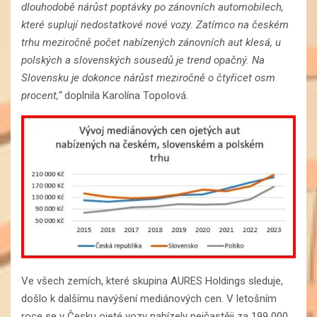
dlouhodobě nárůst poptávky po zánovních automobilech,
které suplují nedostatkové nové vozy. Zatímco na českém
trhu meziročně počet nabízených zánovních aut klesá, u
polských a slovenských sousedů je trend opačný. Na
Slovensku je dokonce nárůst meziročně o čtyřicet osm
procent,“
doplnila Karolína Topolová.
Ve všech zemích, které skupina AURES Holdings sleduje,
došlo k dalšímu navýšení mediánových cen. V letošním
roce se v Česku ojeté vozy nabízely nejčastěji za 199 000