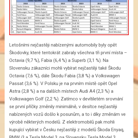
Letošními nejčastěji nabízenými automobily byly opět
Škodovky, které tentokrát zabraly všechna tři první místa –
Octavia (9,7 %), Fabia (6,4 %) a Superb (3,1 %). Na
Slovensku zákazníci mohli vybírat nejčastěji také Škodu
Octavia (7,6 %), dále Škodu Fabia (3,8 %) a Volkswagen
Passat (3,6 %). V Polsku je na prvním místě opět Opel
Astra (2,8 %) a na dalších místech Audi A4 (2,3 %) a
Volkswagen Golf (2,2 %). Zatímco v devítiletém srovnání
se první příčky změnily minimálně, v desítce nejčastěji
nabízených vozů došlo k posunům, a to i díky změnám ve
výrobě některých modelů. Z elektromobilů pak mohli
kupující vybírat v Česku nejčastěji z modelů Škoda Enyaq,
BMW i3 a Tesla Model 3, na Slovensku Tesla Model 3,