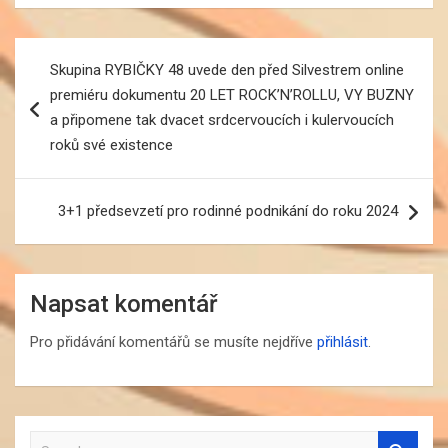
Navigace
Skupina RYBIČKY 48 uvede den před Silvestrem online
pro
premiéru dokumentu 20 LET ROCK’N’ROLLU, VY BUZNY
příspěvek
a připomene tak dvacet srdcervoucích i kulervoucích
roků své existence
3+1 předsevzetí pro rodinné podnikání do roku 2024
Napsat komentář
Pro přidávání komentářů se musíte nejdříve
přihlásit
.
S