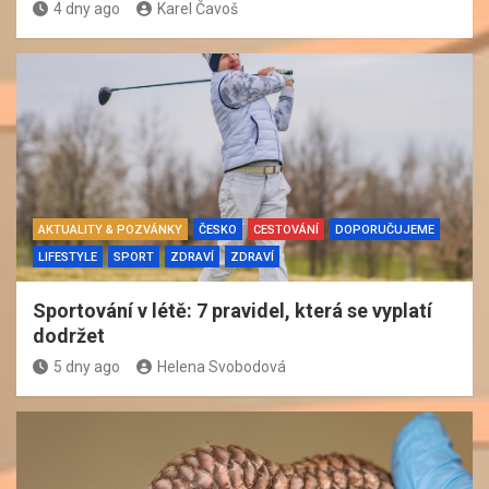
4 dny ago
Karel Čavoš
AKTUALITY & POZVÁNKY
ČESKO
CESTOVÁNÍ
DOPORUČUJEME
LIFESTYLE
SPORT
ZDRAVÍ
ZDRAVÍ
Sportování v létě: 7 pravidel, která se vyplatí
dodržet
5 dny ago
Helena Svobodová