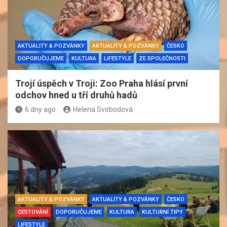
AKTUALITY & POZVÁNKY
AKTUALITY & POZVÁNKY
ČESKO
DOPORUČUJEME
KULTURA
LIFESTYLE
ZE SPOLEČNOSTI
Trojí úspěch v Troji: Zoo Praha hlásí první
odchov hned u tří druhů hadů
6 dny ago
Helena Svobodová
AKTUALITY & POZVÁNKY
AKTUALITY & POZVÁNKY
ČESKO
CESTOVÁNÍ
DOPORUČUJEME
KULTURA
KULTURNÍ TIPY
LIFESTYLE