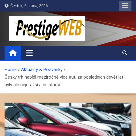
Skip
Čtvrtek, 6 srpna, 2026
to
content
PrestigeWEB
Home
Aktuality & Pozvánky
Český trh nabídl meziročně více aut, za posledních devět let
byly ale nejdražší a nejstarší