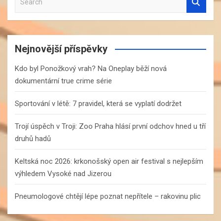
e
a
r
c
Nejnovější příspěvky
h
Kdo byl Ponožkový vrah? Na Oneplay běží nová
dokumentární true crime série
Sportování v létě: 7 pravidel, která se vyplatí dodržet
Trojí úspěch v Troji: Zoo Praha hlásí první odchov hned u tří
druhů hadů
Keltská noc 2026: krkonošský open air festival s nejlepším
výhledem Vysoké nad Jizerou
Pneumologové chtějí lépe poznat nepřítele – rakovinu plic