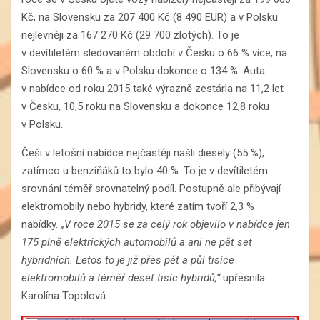
Kč, na Slovensku za 207 400 Kč (8 490 EUR) a v Polsku
nejlevněji za 167 270 Kč (29 700 zlotých). To je
v devítiletém sledovaném období v Česku o 66 % více, na
Slovensku o 60 % a v Polsku dokonce o 134 %. Auta
v nabídce od roku 2015 také výrazně zestárla na 11,2 let
v Česku, 10,5 roku na Slovensku a dokonce 12,8 roku
v Polsku.
Češi v letošní nabídce nejčastěji našli diesely (55 %),
zatímco u benzíňáků to bylo 40 %. To je v devítiletém
srovnání téměř srovnatelný podíl. Postupně ale přibývají
elektromobily nebo hybridy, které zatím tvoří 2,3 %
nabídky.
„V roce 2015 se za celý rok objevilo v nabídce jen
175 plně elektrických automobilů a ani ne pět set
hybridních. Letos to je již přes pět a půl tisíce
elektromobilů a téměř deset tisíc hybridů,“
upřesnila
Karolína Topolová.