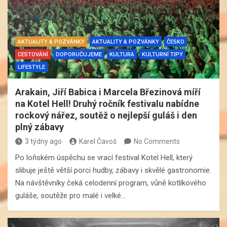
AKTUALITY & POZVÁNKY
AKTUALITY & POZVÁNKY
ČESKO
CESTOVÁNÍ
DOPORUČUJEME
KULTURA
KULTURNÍ TIPY
LIFESTYLE
Arakain, Jiří Babica i Marcela Březinová míří
na Kotel Hell! Druhý ročník festivalu nabídne
rockový nářez, soutěž o nejlepší guláš i den
plný zábavy
3 týdny ago
Karel Čavoš
No Comments
Po loňském úspěchu se vrací festival Kotel Hell, který
slibuje ještě větší porci hudby, zábavy i skvělé gastronomie.
Na návštěvníky čeká celodenní program, vůně kotlíkového
guláše, soutěže pro malé i velké…