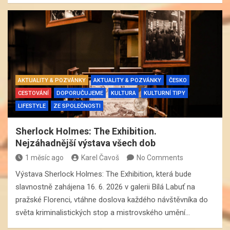
AKTUALITY & POZVÁNKY
AKTUALITY & POZVÁNKY
ČESKO
CESTOVÁNÍ
DOPORUČUJEME
KULTURA
KULTURNÍ TIPY
LIFESTYLE
ZE SPOLEČNOSTI
Sherlock Holmes: The Exhibition.
Nejzáhadnější výstava všech dob
1 měsíc ago
Karel Čavoš
No Comments
Výstava Sherlock Holmes: The Exhibition, která bude
slavnostně zahájena 16. 6. 2026 v galerii Bílá Labuť na
pražské Florenci, vtáhne doslova každého návštěvníka do
světa kriminalistických stop a mistrovského umění…