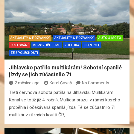
AKTUALITY & POZVÁNKY
AKTUALITY & POZVÁNKY
AUTO & MOTO
CESTOVÁNÍ
DOPORUČUJEME
KULTURA
LIFESTYLE
ZE SPOLEČNOSTI
Jihlavsko patřilo multikárám! Sobotní spanilé
jízdy se jich zúčastnilo 71
2 měsíce ago
Karel Čavoš
No Comments
Třetí červnová sobota patřila na Jihlavsku Multikárám!
Konal se totiž již 4. ročník Multicar srazu, v rámci kterého
proběhla i očekávaná spanilá jízda. Té se zúčastnilo 71
multikár z různých koutů ČR,…