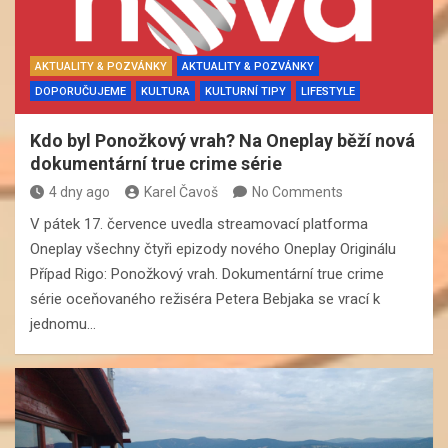
AKTUALITY & POZVÁNKY
AKTUALITY & POZVÁNKY
DOPORUČUJEME
KULTURA
KULTURNÍ TIPY
LIFESTYLE
Kdo byl Ponožkový vrah? Na Oneplay běží nová
dokumentární true crime série
4 dny ago
Karel Čavoš
No Comments
V pátek 17. července uvedla streamovací platforma
Oneplay všechny čtyři epizody nového Oneplay Originálu
Případ Rigo: Ponožkový vrah. Dokumentární true crime
série oceňovaného režiséra Petera Bebjaka se vrací k
jednomu…