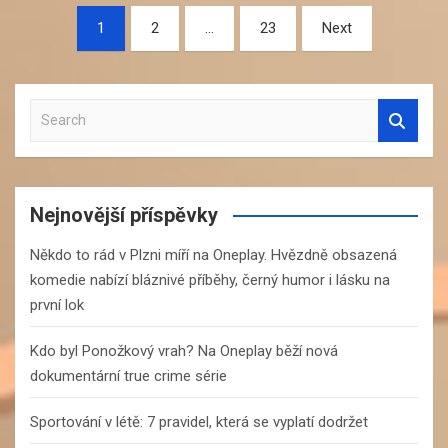
Navigace
1
2
…
23
Next
pro
příspěvky
S
e
a
r
c
Nejnovější příspěvky
h
Někdo to rád v Plzni míří na Oneplay. Hvězdně obsazená
komedie nabízí bláznivé příběhy, černý humor i lásku na
první lok
Kdo byl Ponožkový vrah? Na Oneplay běží nová
dokumentární true crime série
Sportování v létě: 7 pravidel, která se vyplatí dodržet