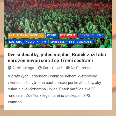
AKTUALITY & POZVÁNKY
ČESKO
CESTOVÁNÍ
DOPORUČUJEME
KULTURA
KULTURNÍ TIPY
LIFESTYLE
ZE SPOLEČNOSTI
Dvě šedesátky, jeden mejdan, Braník zažil obří
narozeninovou smršť se Třemi sestrami
2 měsíce ago
Karel Čavoš
No Comments
V pražských Ledárnách Braník se během květnového
víkendu sešla výrazná část domácí punkové scény, aby
oslavila dvě významná jubilea. Pátek patřil oslavě 60.
narozenin Zdeňka z legendárního seskupení SPS,
zatímco…