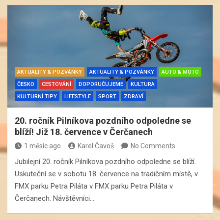
AKTUALITY & POZVÁNKY
AKTUALITY & POZVÁNKY
AUTO & MOTO
ČESKO
CESTOVÁNÍ
DOPORUČUJEME
KULTURA
KULTURNÍ TIPY
LIFESTYLE
SPORT
ZDRAVÍ
20. ročník Pilníkova pozdního odpoledne se
blíží! Již 18. července v Čerčanech
1 měsíc ago
Karel Čavoš
No Comments
Jubilejní 20. ročník Pilníkova pozdního odpoledne se blíží.
Uskuteční se v sobotu 18. července na tradičním místě, v
FMX parku Petra Piláta v FMX parku Petra Piláta v
Čerčanech. Návštěvníci…