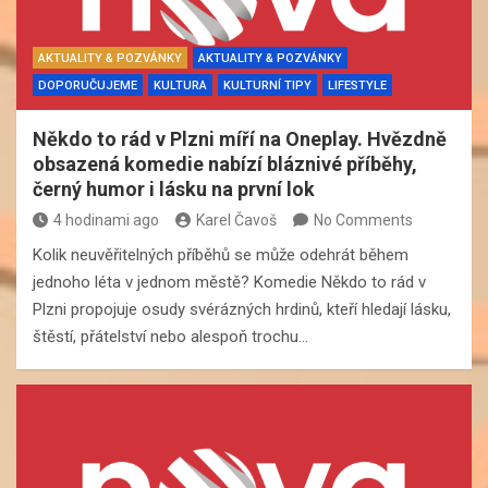
AKTUALITY & POZVÁNKY
AKTUALITY & POZVÁNKY
DOPORUČUJEME
KULTURA
KULTURNÍ TIPY
LIFESTYLE
Někdo to rád v Plzni míří na Oneplay. Hvězdně
obsazená komedie nabízí bláznivé příběhy,
černý humor i lásku na první lok
4 hodinami ago
Karel Čavoš
No Comments
Kolik neuvěřitelných příběhů se může odehrát během
jednoho léta v jednom městě? Komedie Někdo to rád v
Plzni propojuje osudy svérázných hrdinů, kteří hledají lásku,
štěstí, přátelství nebo alespoň trochu…