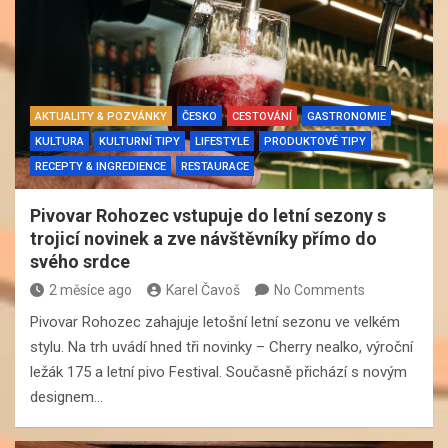
AKTUALITY & POZVÁNKY
ČESKO
CESTOVÁNÍ
GASTRONOMIE
KULTURA
KULTURNÍ TIPY
LIFESTYLE
PRODUKTOVÉ TIPY
RECEPTY & INGREDIENCE
RESTAURACE
Pivovar Rohozec vstupuje do letní sezony s
trojicí novinek a zve návštěvníky přímo do
svého srdce
2 měsíce ago
Karel Čavoš
No Comments
Pivovar Rohozec zahajuje letošní letní sezonu ve velkém
stylu. Na trh uvádí hned tři novinky – Cherry nealko, výroční
ležák 175 a letní pivo Festival. Současně přichází s novým
designem…