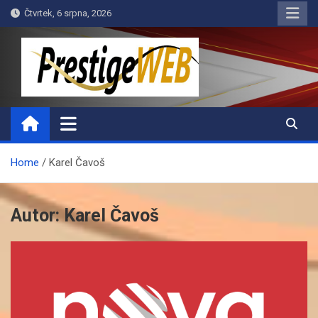
Skip
Čtvrtek, 6 srpna, 2026
to
content
PrestigeWEB
Home
Karel Čavoš
Autor:
Karel Čavoš