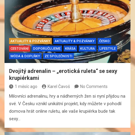
AKTUALITY & POZVÁNKY
AKTUALITY & POZVÁNKY
ČESKO
CESTOVÁNÍ
DOPORUČUJEME
KRÁSA
KULTURA
LIFESTYLE
MÓDA & DOPLŇKY
ZE SPOLEČNOSTI
Dvojitý adrenalin – „erotická ruleta“ se sexy
krupiérkami
1 měsíc ago
Karel Čavoš
No Comments
Milovníci adrenalinu, hry a nádherných žen si nyní přijdou na
své. V Česku vznikl unikátní projekt, kdy můžete v pohodlí
domova hrát online ruletu, ale vaše krupiérka bude tak
sexy…