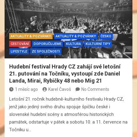
AKTUALITY & POZVÁNKY
AKTUALITY & POZVÁNKY
ČESKO
CESTOVÁNÍ
DOPORUČUJEME
KULTURA
KULTURNÍ TIPY
LIFESTYLE
ZE SPOLEČNOSTI
Hudební festival Hrady CZ zahájí své letošní
21. putování na Točníku, vystoupí zde Daniel
Landa, Mirai, Rybičky 48 nebo Mig 21
1 měsíc ago
Karel Čavoš
No Comments
Letošní 21. ročník hudebně-kulturního festivalu Hrady CZ,
jenž jako jediný svého druhu spojuje špičku české i
slovenské hudební scény s atmosférou historických
památek, odstartuje v pátek a sobotu 10. a 11. července na
Točníku u…