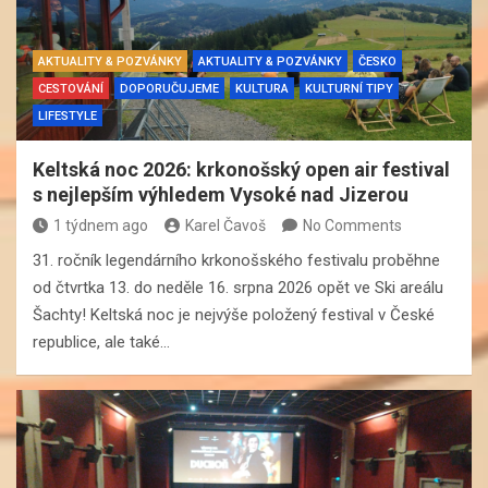
AKTUALITY & POZVÁNKY
AKTUALITY & POZVÁNKY
ČESKO
CESTOVÁNÍ
DOPORUČUJEME
KULTURA
KULTURNÍ TIPY
LIFESTYLE
Keltská noc 2026: krkonošský open air festival
s nejlepším výhledem Vysoké nad Jizerou
1 týdnem ago
Karel Čavoš
No Comments
31. ročník legendárního krkonošského festivalu proběhne
od čtvrtka 13. do neděle 16. srpna 2026 opět ve Ski areálu
Šachty! Keltská noc je nejvýše položený festival v České
republice, ale také…