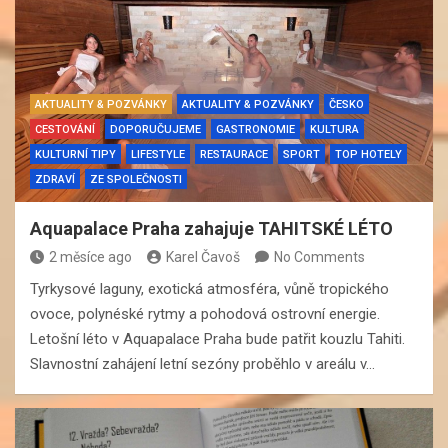
AKTUALITY & POZVÁNKY
AKTUALITY & POZVÁNKY
ČESKO
CESTOVÁNÍ
DOPORUČUJEME
GASTRONOMIE
KULTURA
KULTURNÍ TIPY
LIFESTYLE
RESTAURACE
SPORT
TOP HOTELY
ZDRAVÍ
ZE SPOLEČNOSTI
Aquapalace Praha zahajuje TAHITSKÉ LÉTO
2 měsíce ago
Karel Čavoš
No Comments
Tyrkysové laguny, exotická atmosféra, vůně tropického
ovoce, polynéské rytmy a pohodová ostrovní energie.
Letošní léto v Aquapalace Praha bude patřit kouzlu Tahiti.
Slavnostní zahájení letní sezóny proběhlo v areálu v…