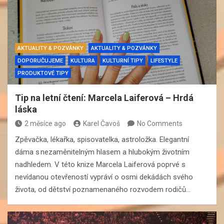
AKTUALITY & POZVÁNKY
AKTUALITY & POZVÁNKY
DOPORUČUJEME
KULTURA
KULTURNÍ TIPY
LIFESTYLE
PRODUKTOVÉ TIPY
Tip na letní čtení: Marcela Laiferová – Hrdá
láska
2 měsíce ago
Karel Čavoš
No Comments
Zpěvačka, lékařka, spisovatelka, astroložka. Elegantní
dáma s nezaměnitelným hlasem a hlubokým životním
nadhledem. V této knize Marcela Laiferová poprvé s
nevídanou otevřeností vypráví o osmi dekádách svého
života, od dětství poznamenaného rozvodem rodičů…