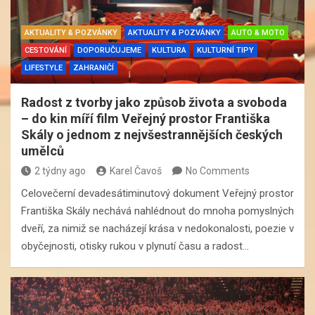
AKTUALITY & POZVÁNKY
AKTUALITY & POZVÁNKY
AUTO & MOTO
CESTOVÁNÍ
DOPORUČUJEME
KULTURA
KULTURNÍ TIPY
LIFESTYLE
ZAHRANIČÍ
Radost z tvorby jako způsob života a svoboda
– do kin míří film Veřejný prostor Františka
Skály o jednom z nejvšestrannějších českých
umělců
2 týdny ago
Karel Čavoš
No Comments
Celovečerní devadesátiminutový dokument Veřejný prostor
Františka Skály nechává nahlédnout do mnoha pomyslných
dveří, za nimiž se nacházejí krása v nedokonalosti, poezie v
obyčejnosti, otisky rukou v plynutí času a radost…