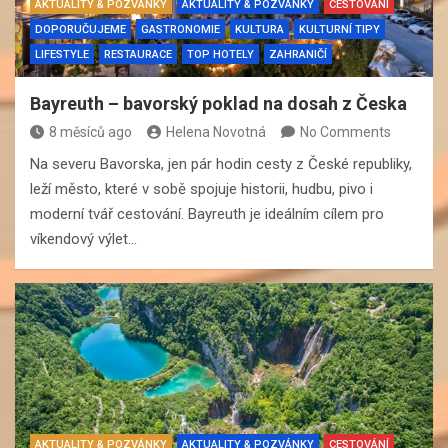
AKTUALITY & POZVÁNKY
AKTUALITY & POZVÁNKY
CESTOVÁNÍ
DOPORUČUJEME
GASTRONOMIE
KULTURA
KULTURNÍ TIPY
LIFESTYLE
RESTAURACE
TOP HOTELY
ZAHRANIČÍ
Bayreuth – bavorský poklad na dosah z Česka
8 měsíců ago
Helena Novotná
No Comments
Na severu Bavorska, jen pár hodin cesty z České republiky,
leží město, které v sobě spojuje historii, hudbu, pivo i
moderní tvář cestování. Bayreuth je ideálním cílem pro
víkendový výlet…
AKTUALITY & POZVÁNKY
AKTUALITY & POZVÁNKY
CESTOVÁNÍ