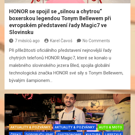
HONOR se spojil se „silnou a chytrou“
boxerskou legendou Tonym Bellewem při
evropském představení řady Magic7 ve
Slovinsku
7 měsíců ago
Karel Čavoš
No Comments
Při příležitosti oficiálního představení nejnovější řady
chytrých telefonů HONOR Magic7, které se konalo u
malebného slovinského jezera Bled, spojila globální
technologická značka HONOR své síly s Tonym Bellewem,
bývalým šampionem…
AKTUALITY & POZVÁNKY
AKTUALITY & POZVÁNKY
AUTO & MOTO
ČESKO
DOPORUČUJEME
GASTRONOMIE
KULTURA
LIFESTYLE