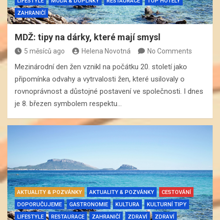
LIFESTYLE
MÓDA & DOPLŇKY
RESTAURACE
TOP HOTELY
ZAHRANIČÍ
MDŽ: tipy na dárky, které mají smysl
5 měsíců ago
Helena Novotná
No Comments
Mezinárodní den žen vznikl na počátku 20. století jako
připomínka odvahy a vytrvalosti žen, které usilovaly o
rovnoprávnost a důstojné postavení ve společnosti. I dnes
je 8. březen symbolem respektu…
AKTUALITY & POZVÁNKY
AKTUALITY & POZVÁNKY
CESTOVÁNÍ
DOPORUČUJEME
GASTRONOMIE
KULTURA
KULTURNÍ TIPY
LIFESTYLE
RESTAURACE
ZAHRANIČÍ
ZDRAVÍ
ZDRAVÍ