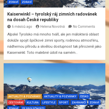
ZDRAVÍ
ZDRAVÍ
Kaiserwinkl – tyrolský ráj zimních radovánek
na dosah České republiky
6 měsíců ago
Helena Novotná
No Comments
Alpské Tyrolsko má mnoho tváří, ale jen málokterá oblast
dokáže spojit špičkové zimní sporty, rodinnou atmosféru,
nádhernou přírodu a skvělou dostupnost tak přirozeně jako
Kaiserwinkl. Toto malebné údolí na samém…
AKTUALITY & POZVÁNKY
AKTUALITY & POZVÁNKY
ČESKO
CESTOVÁNÍ
KULTURA
LIFESTYLE
SPORT
ZAHRANIČÍ
ZDRAVÍ
ZDRAVÍ
ZE SPOLEČNOSTI