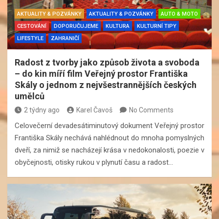
AKTUALITY & POZVÁNKY
AKTUALITY & POZVÁNKY
AUTO & MOTO
CESTOVÁNÍ
DOPORUČUJEME
KULTURA
KULTURNÍ TIPY
LIFESTYLE
ZAHRANIČÍ
Radost z tvorby jako způsob života a svoboda
– do kin míří film Veřejný prostor Františka
Skály o jednom z nejvšestrannějších českých
umělců
2 týdny ago
Karel Čavoš
No Comments
Celovečerní devadesátiminutový dokument Veřejný prostor
Františka Skály nechává nahlédnout do mnoha pomyslných
dveří, za nimiž se nacházejí krása v nedokonalosti, poezie v
obyčejnosti, otisky rukou v plynutí času a radost…