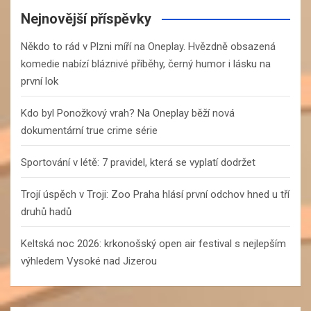
c
Nejnovější příspěvky
h
Někdo to rád v Plzni míří na Oneplay. Hvězdně obsazená
komedie nabízí bláznivé příběhy, černý humor i lásku na
první lok
Kdo byl Ponožkový vrah? Na Oneplay běží nová
dokumentární true crime série
Sportování v létě: 7 pravidel, která se vyplatí dodržet
Trojí úspěch v Troji: Zoo Praha hlásí první odchov hned u tří
druhů hadů
Keltská noc 2026: krkonošský open air festival s nejlepším
výhledem Vysoké nad Jizerou