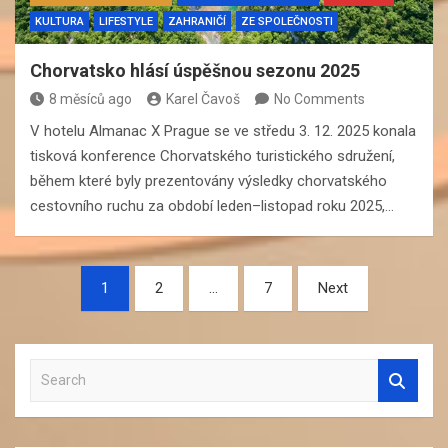
KULTURA
LIFESTYLE
ZAHRANIČÍ
ZE SPOLEČNOSTI
Chorvatsko hlásí úspěšnou sezonu 2025
8 měsíců ago
Karel Čavoš
No Comments
V hotelu Almanac X Prague se ve středu 3. 12. 2025 konala
tisková konference Chorvatského turistického sdružení,
během které byly prezentovány výsledky chorvatského
cestovního ruchu za období leden–listopad roku 2025,…
Navigace
1
2
…
7
Next
pro
příspěvky
S
e
a
r