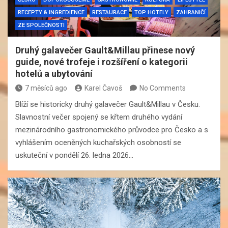
RECEPTY & INGREDIENCE
RESTAURACE
TOP HOTELY
ZAHRANIČÍ
ZE SPOLEČNOSTI
Druhý galavečer Gault&Millau přinese nový
guide, nové trofeje i rozšíření o kategorii
hotelů a ubytování
7 měsíců ago
Karel Čavoš
No Comments
Blíží se historicky druhý galavečer Gault&Millau v Česku.
Slavnostní večer spojený se křtem druhého vydání
mezinárodního gastronomického průvodce pro Česko a s
vyhlášením oceněných kuchařských osobností se
uskuteční v pondělí 26. ledna 2026…