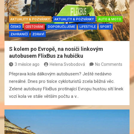
AKTUALITY & POZVÁNKY
AKTUALITY & POZVÁNKY
AUTO & MOTO
ČESKO
CESTOVÁNÍ
DOPORUČUJEME
LIFESTYLE
SPORT
ZAHRANIČÍ
ZDRAVÍ
S kolem po Evropě, na nosiči linkovým
autobusem FlixBus za hubičku
3 měsíce ago
Helena Svobodová
No Comments
Přeprava kola dálkovým autobusem? Ještě nedávno
nereálné. Dnes pro tisíce cykloturistů zcela běžná věc.
Zelené autobusy FlixBus protínající Evropu hustou sítí linek
vozí kola ve stále větším počtu a v…