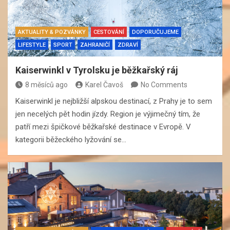
AKTUALITY & POZVÁNKY
CESTOVÁNÍ
DOPORUČUJEME
LIFESTYLE
SPORT
ZAHRANIČÍ
ZDRAVÍ
Kaiserwinkl v Tyrolsku je běžkařský ráj
8 měsíců ago
Karel Čavoš
No Comments
Kaiserwinkl je nejbližší alpskou destinací, z Prahy je to sem
jen necelých pět hodin jízdy. Region je výjimečný tím, že
patří mezi špičkové běžkařské destinace v Evropě. V
kategorii běžeckého lyžování se…