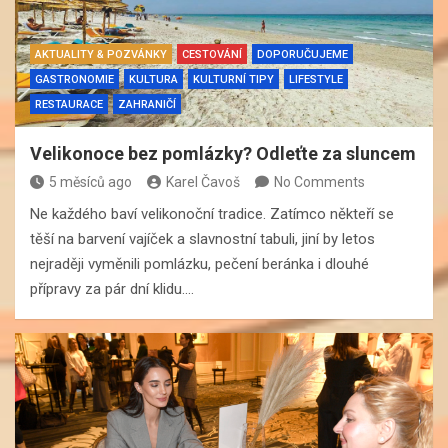
AKTUALITY & POZVÁNKY
CESTOVÁNÍ
DOPORUČUJEME
GASTRONOMIE
KULTURA
KULTURNÍ TIPY
LIFESTYLE
RESTAURACE
ZAHRANIČÍ
Velikonoce bez pomlázky? Odleťte za sluncem
5 měsíců ago
Karel Čavoš
No Comments
Ne každého baví velikonoční tradice. Zatímco někteří se
těší na barvení vajíček a slavnostní tabuli, jiní by letos
nejraději vyměnili pomlázku, pečení beránka i dlouhé
přípravy za pár dní klidu.…