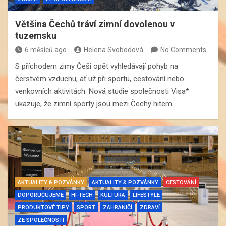
Většina Čechů tráví zimní dovolenou v
tuzemsku
6 měsíců ago
Helena Svobodová
No Comments
S příchodem zimy Češi opět vyhledávají pohyb na
čerstvém vzduchu, ať už při sportu, cestování nebo
venkovních aktivitách. Nová studie společnosti Visa*
ukazuje, že zimní sporty jsou mezi Čechy hitem…
AKTUALITY & POZVÁNKY
AKTUALITY & POZVÁNKY
CESTOVÁNÍ
DOPORUČUJEME
HI-TECH
KULTURA
LIFESTYLE
PRODUKTOVÉ TIPY
SPORT
ZAHRANIČÍ
ZDRAVÍ
ZE SPOLEČNOSTI