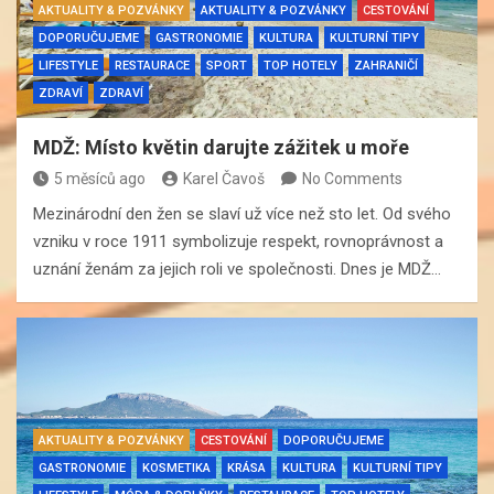
AKTUALITY & POZVÁNKY
AKTUALITY & POZVÁNKY
CESTOVÁNÍ
DOPORUČUJEME
GASTRONOMIE
KULTURA
KULTURNÍ TIPY
LIFESTYLE
RESTAURACE
SPORT
TOP HOTELY
ZAHRANIČÍ
ZDRAVÍ
ZDRAVÍ
MDŽ: Místo květin darujte zážitek u moře
5 měsíců ago
Karel Čavoš
No Comments
Mezinárodní den žen se slaví už více než sto let. Od svého
vzniku v roce 1911 symbolizuje respekt, rovnoprávnost a
uznání ženám za jejich roli ve společnosti. Dnes je MDŽ…
AKTUALITY & POZVÁNKY
CESTOVÁNÍ
DOPORUČUJEME
GASTRONOMIE
KOSMETIKA
KRÁSA
KULTURA
KULTURNÍ TIPY