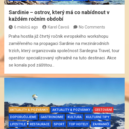
Sardinie – ostrov, který má co nabídnout v
každém ročním období
6 měsíců ago
Karel Čavoš
No Comments
Praha hostila již čtvrtý ročník evropského workshopu
zaměřeného na propagaci Sardinie na mezinárodních
trzích, který organizovala společnost Sardegna Travel, tour
operátor specializovaný výhradně na tuto destinaci. Akce
se konala pod záštitou…
AKTUALITY & POZVÁNKY
AKTUALITY & POZVÁNKY
CESTOVÁNÍ
DOPORUČUJEME
GASTRONOMIE
KULTURA
KULTURNÍ TIPY
LIFESTYLE
RESTAURACE
SPORT
TOP HOTELY
ZAHRANIČÍ