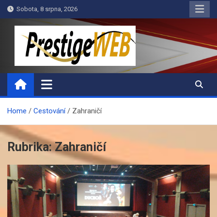
Skip
Sobota, 8 srpna, 2026
to
content
PrestigeWEB
Home
Cestování
Zahraničí
Rubrika:
Zahraničí