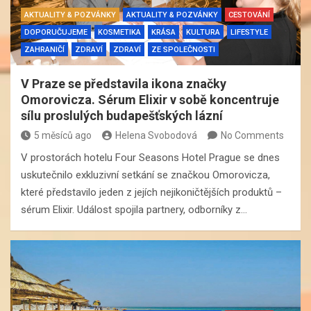
AKTUALITY & POZVÁNKY
AKTUALITY & POZVÁNKY
CESTOVÁNÍ
DOPORUČUJEME
KOSMETIKA
KRÁSA
KULTURA
LIFESTYLE
ZAHRANIČÍ
ZDRAVÍ
ZDRAVÍ
ZE SPOLEČNOSTI
V Praze se představila ikona značky
Omorovicza. Sérum Elixir v sobě koncentruje
sílu proslulých budapešťských lázní
5 měsíců ago
Helena Svobodová
No Comments
V prostorách hotelu Four Seasons Hotel Prague se dnes
uskutečnilo exkluzivní setkání se značkou Omorovicza,
které představilo jeden z jejích nejikoničtějších produktů –
sérum Elixir. Událost spojila partnery, odborníky z…