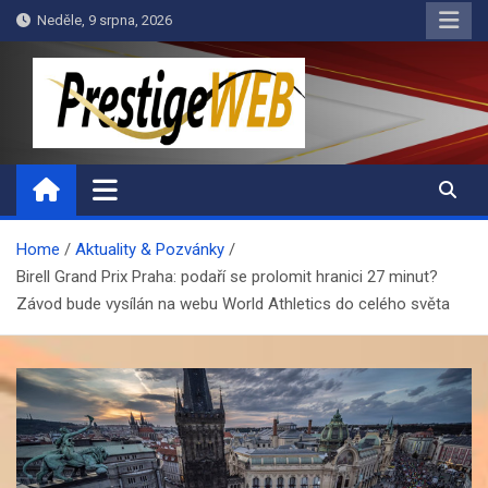
Skip
Neděle, 9 srpna, 2026
to
content
PrestigeWEB
Home
Aktuality & Pozvánky
Birell Grand Prix Praha: podaří se prolomit hranici 27 minut?
Závod bude vysílán na webu World Athletics do celého světa