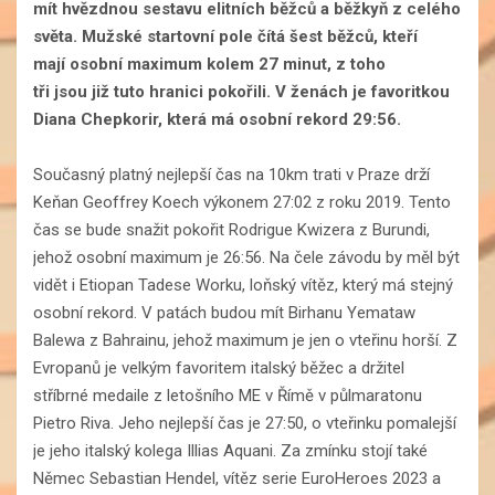
mít hvězdnou sestavu elitních běžců a běžkyň z celého
světa. Mužské startovní pole čítá šest běžců, kteří
mají osobní maximum kolem 27 minut, z toho
tři jsou již tuto hranici pokořili. V ženách je favoritkou
Diana Chepkorir, která má osobní rekord 29:56.
Současný platný nejlepší čas na 10km trati v Praze drží
Keňan Geoffrey Koech výkonem 27:02 z roku 2019. Tento
čas se bude snažit pokořit Rodrigue Kwizera z Burundi,
jehož osobní maximum je 26:56. Na čele závodu by měl být
vidět i Etiopan Tadese Worku, loňský vítěz, který má stejný
osobní rekord. V patách budou mít Birhanu Yemataw
Balewa z Bahrainu, jehož maximum je jen o vteřinu horší. Z
Evropanů je velkým favoritem italský běžec a držitel
stříbrné medaile z letošního ME v Římě v půlmaratonu
Pietro Riva. Jeho nejlepší čas je 27:50, o vteřinku pomalejší
je jeho italský kolega Illias Aquani. Za zmínku stojí také
Němec Sebastian Hendel, vítěz serie EuroHeroes 2023 a