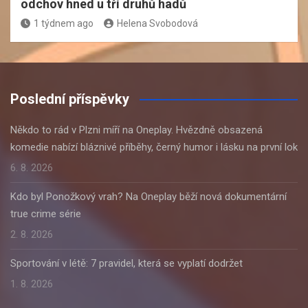
odchov hned u tří druhů hadů
1 týdnem ago
Helena Svobodová
Poslední příspěvky
Někdo to rád v Plzni míří na Oneplay. Hvězdně obsazená
komedie nabízí bláznivé příběhy, černý humor i lásku na první lok
6. 8. 2026
Kdo byl Ponožkový vrah? Na Oneplay běží nová dokumentární
true crime série
2. 8. 2026
Sportování v létě: 7 pravidel, která se vyplatí dodržet
1. 8. 2026