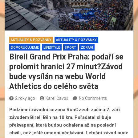
AKTUALITY & POZVÁNKY
AKTUALITY & POZVÁNKY
DOPORUČUJEME
LIFESTYLE
SPORT
ZDRAVÍ
Birell Grand Prix Praha: podaří se
prolomit hranici 27 minut?Závod
bude vysílán na webu World
Athletics do celého světa
2 roky ago
Karel Čavoš
No Comments
Podzimní závodní sezona RunCzech začíná 7. září
závodem Birell Běh na 10 km. Pořadatel slibuje
překvapení, která budou odhalena až na poslední
chvíli, což ještě umocní očekávání. Letošní závod bude