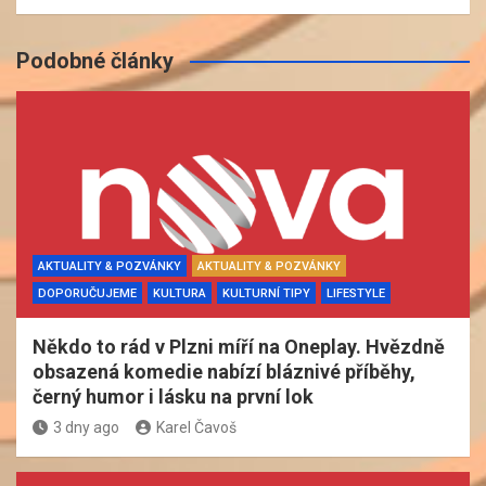
Podobné články
AKTUALITY & POZVÁNKY
AKTUALITY & POZVÁNKY
DOPORUČUJEME
KULTURA
KULTURNÍ TIPY
LIFESTYLE
Někdo to rád v Plzni míří na Oneplay. Hvězdně
obsazená komedie nabízí bláznivé příběhy,
černý humor i lásku na první lok
3 dny ago
Karel Čavoš