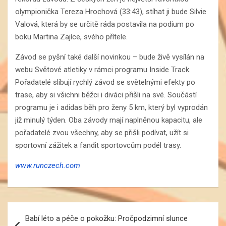
olympionička Tereza Hrochová (33:43), stíhat ji bude Silvie
Valová, která by se určitě ráda postavila na podium po
boku Martina Zajíce, svého přítele.
Závod se pyšní také další novinkou – bude živě vysílán na
webu Světové atletiky v rámci programu Inside Track.
Pořadatelé slibují rychlý závod se světelnými efekty po
trase, aby si všichni běžci i diváci přišli na své. Součástí
programu je i adidas běh pro ženy 5 km, který byl vyprodán
již minulý týden. Oba závody mají naplněnou kapacitu, ale
pořadatelé zvou všechny, aby se přišli podívat, užít si
sportovní zážitek a fandit sportovcům podél trasy.
www.runczech.com
Navigace
Babí léto a péče o pokožku: Pročpodzimní slunce
pro