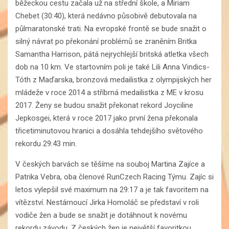
běžeckou cestu začala už na střední škole, a Miriam
Chebet (30:40), která nedávno působivě debutovala na
půlmaratonské trati. Na evropské frontě se bude snažit o
silný návrat po překonání problémů se zraněním Britka
Samantha Harrison, pátá nejrychlejší britská atletka všech
dob na 10 km. Ve startovním poli je také Lili Anna Vindics-
Tóth z Maďarska, bronzová medailistka z olympijských her
mládeže v roce 2014 a stříbrná medailistka z ME v krosu
2017. Ženy se budou snažit překonat rekord Joyciline
Jepkosgei, která v roce 2017 jako první žena překonala
třicetiminutovou hranici a dosáhla tehdejšího světového
rekordu 29:43 min.
V českých barvách se těšíme na souboj Martina Zajíce a
Patrika Vebra, oba členové RunCzech Racing Týmu. Zajíc si
letos vylepšil své maximum na 29:17 a je tak favoritem na
vítězství. Nestárnoucí Jirka Homoláč se představí v roli
vodiče žen a bude se snažit je dotáhnout k novému
rekordu závodu. Z českých žen je největší favoritkou