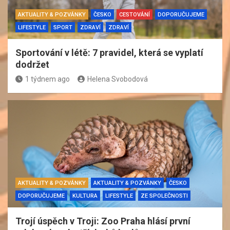
AKTUALITY & POZVÁNKY
ČESKO
CESTOVÁNÍ
DOPORUČUJEME
LIFESTYLE
SPORT
ZDRAVÍ
ZDRAVÍ
Sportování v létě: 7 pravidel, která se vyplatí
dodržet
1 týdnem ago
Helena Svobodová
AKTUALITY & POZVÁNKY
AKTUALITY & POZVÁNKY
ČESKO
DOPORUČUJEME
KULTURA
LIFESTYLE
ZE SPOLEČNOSTI
Trojí úspěch v Troji: Zoo Praha hlásí první