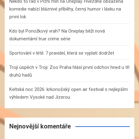
Někdo to rád v Plzni míří na Oneplay. Hvězdně obsazená
komedie nabízí bláznivé příběhy, černý humor i lásku na
první lok
Kdo byl Ponožkový vrah? Na Oneplay běží nová
dokumentární true crime série
Sportování v létě: 7 pravidel, která se vyplatí dodržet
Trojí úspěch v Troji: Zoo Praha hlásí první odchov hned u tří
druhů hadů
Keltská noc 2026: krkonošský open air festival s nejlepším
výhledem Vysoké nad Jizerou
Nejnovější komentáře