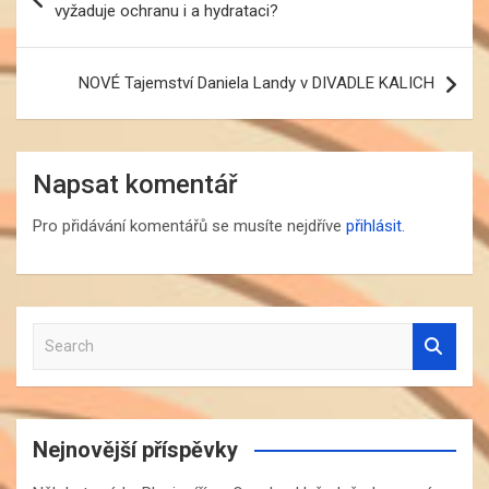
vyžaduje ochranu i a hydrataci?
příspěvek
NOVÉ Tajemství Daniela Landy v DIVADLE KALICH
Napsat komentář
Pro přidávání komentářů se musíte nejdříve
přihlásit
.
S
e
a
r
c
Nejnovější příspěvky
h