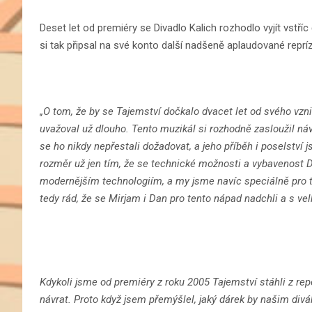
Deset let od premiéry se Divadlo Kalich rozhodlo vyjít vst
si tak připsal na své konto další nadšeně aplaudované reprízy
„O tom, že by se Tajemství dočkalo dvacet let od svého vzni
uvažoval už dlouho. Tento muzikál si rozhodně zasloužil náv
se ho nikdy nepřestali dožadovat, a jeho příběh i poselstv
rozměr už jen tím, že se technické možnosti a vybavenost 
modernějším technologiím, a my jsme navíc speciálně pro t
tedy rád, že se Mirjam i Dan pro tento nápad nadchli a s vel
Kdykoli jsme od premiéry z roku 2005 Tajemství stáhli z rep
návrat. Proto když jsem přemýšlel, jaký dárek by našim div