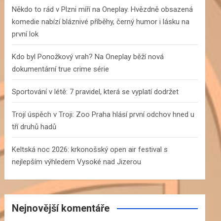
h
Někdo to rád v Plzni míří na Oneplay. Hvězdně obsazená
komedie nabízí bláznivé příběhy, černý humor i lásku na
první lok
Kdo byl Ponožkový vrah? Na Oneplay běží nová
dokumentární true crime série
Sportování v létě: 7 pravidel, která se vyplatí dodržet
Trojí úspěch v Troji: Zoo Praha hlásí první odchov hned u
tří druhů hadů
Keltská noc 2026: krkonošský open air festival s
nejlepším výhledem Vysoké nad Jizerou
Nejnovější komentáře