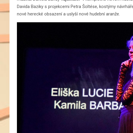
Davida Baziky s projekcemi Petra Šoltése, kostýmy návrhář
nové herecké obsazení a uslyší nové hudební aranže.