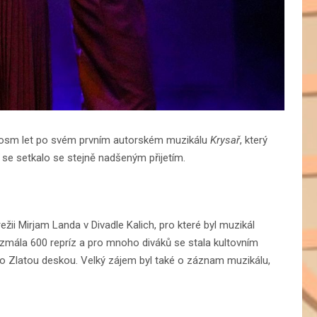
 osm let po svém prvním autorském muzikálu
Krysař
, který
se setkalo se stejně nadšeným přijetím.
žii Mirjam Landa v Divadle Kalich, pro které byl muzikál
mála 600 repríz a pro mnoho diváků se stala kultovním
o Zlatou deskou. Velký zájem byl také o záznam muzikálu,