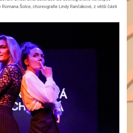
e Romana Šolce, choreografie Lindy Rančákové, z větší části