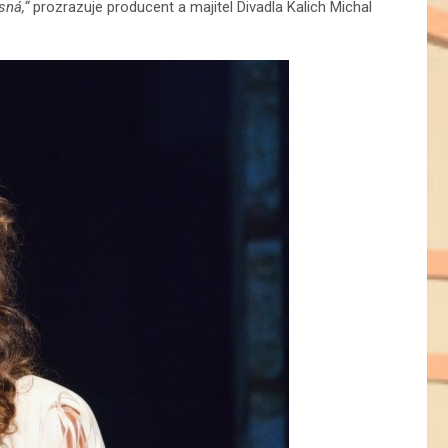
sná,“
prozrazuje producent a majitel Divadla Kalich Michal