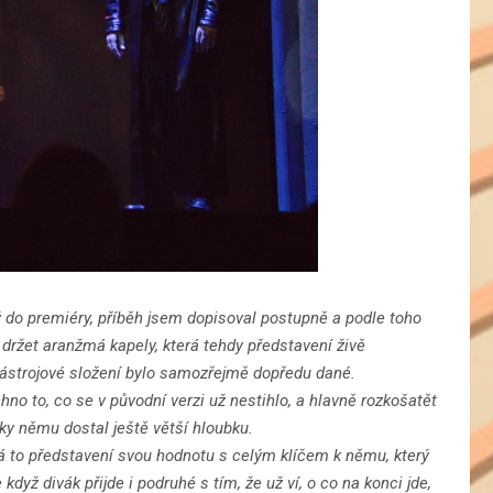
 do premiéry, příběh jsem dopisoval postupně a podle toho
držet aranžmá kapely, která tehdy představení živě
nástrojové složení bylo samozřejmě dopředu dané.
o to, co se v původní verzi už nestihlo, a hlavně rozkošatět
íky němu dostal ještě větší hloubku.
á to představení svou hodnotu s celým klíčem k němu, který
když divák přijde i podruhé s tím, že už ví, o co na konci jde,