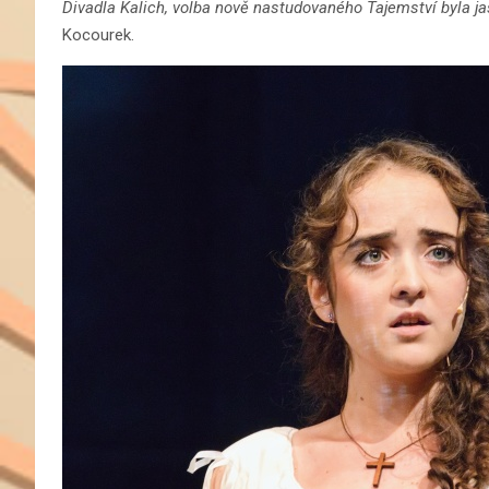
Divadla Kalich, volba nově nastudovaného Tajemství byla ja
Kocourek.