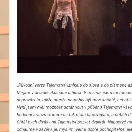
„Původní verze Tajemství vznikala do slova a do písmene až
Mirjam v divadle zkoušela s herci. V muzice jsem se musel 
doprovázela, takže aranže nemohly být moc košaté, neboť 
Nyní jsem měl možnost dotáhnout v příběhu Tajemství všechn
hudební aranžmá, které se tak stalo filmovějším, a příběh d
Chtěl bych diváky na Tajemství pozvat dvakrát. Napoprvé m
odhalíme v závěru, je, myslím, velmi dobře pochopitelné, ale 