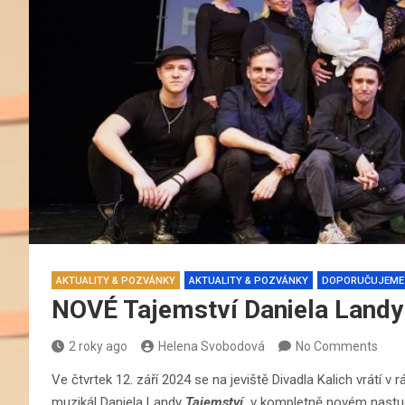
AKTUALITY & POZVÁNKY
AKTUALITY & POZVÁNKY
DOPORUČUJEME
NOVÉ Tajemství Daniela Land
2 roky ago
Helena Svobodová
No Comments
Ve čtvrtek 12. září 2024 se na jeviště Divadla Kalich vrátí v
muzikál Daniela Landy
Tajemství
v kompletně novém nastudo