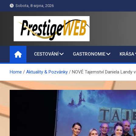
Skip
Sobota, 8 srpna, 2026
to
content
PrestigeWEB
CESTOVÁNÍ
GASTRONOMIE
KRÁSA
Home
Aktuality & Pozvánky
NOVÉ Tajemství Daniela Landy 