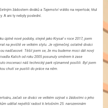
říc četným žádostem diváků a
Tajemství
vrátilo na repertoár, titul
. A ani ty nebyly poslední..
ku úplně nové podoby, stejně jako Krysař v roce 2017, jsem
rat na jeviště ve velkém stylu. Je výjimečný, ostatně diváci
í jsou nadčasové. Těšil jsem se, že mu budeme moci dát nový
Divadla Kalich od roku 2005 posunuly směrem k zase
uto inscenaci náš technický park významně posílili. Byl jsem
kou chutí se pustili do práce na něm.
ertoáru, začali se diváci ve velkém ozývat s žádostmi o jeho
ákům udělal největší radost k letošním 25. narozeninám