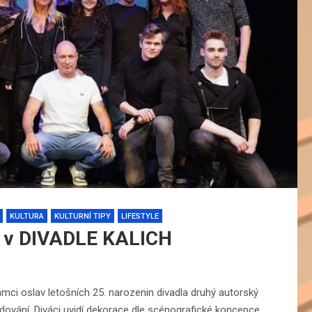
KULTURA
KULTURNÍ TIPY
LIFESTYLE
y v DIVADLE KALICH
 rámci oslav letošních 25. narozenin divadla druhý autorský
vání. Diváci uvidí dekorace dle scénografické koncepce