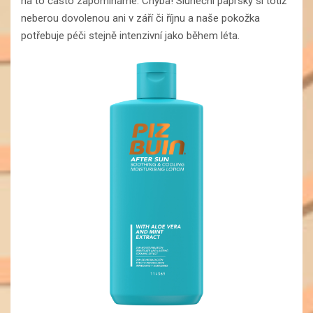
na to často zapomínáme. Chyba! Sluneční paprsky si totiž
neberou dovolenou ani v září či říjnu a naše pokožka
potřebuje péči stejně intenzivní jako během léta.