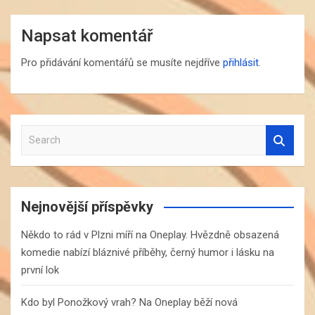
Napsat komentář
Pro přidávání komentářů se musíte nejdříve
přihlásit
.
S
e
a
r
c
Nejnovější příspěvky
h
Někdo to rád v Plzni míří na Oneplay. Hvězdně obsazená
komedie nabízí bláznivé příběhy, černý humor i lásku na
první lok
Kdo byl Ponožkový vrah? Na Oneplay běží nová