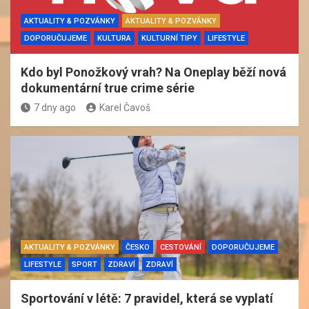
AKTUALITY & POZVÁNKY
AKTUALITY & POZVÁNKY
DOPORUČUJEME
KULTURA
KULTURNÍ TIPY
LIFESTYLE
Kdo byl Ponožkový vrah? Na Oneplay běží nová
dokumentární true crime série
7 dny ago
Karel Čavoš
AKTUALITY & POZVÁNKY
ČESKO
CESTOVÁNÍ
DOPORUČUJEME
LIFESTYLE
SPORT
ZDRAVÍ
ZDRAVÍ
Sportování v létě: 7 pravidel, která se vyplatí