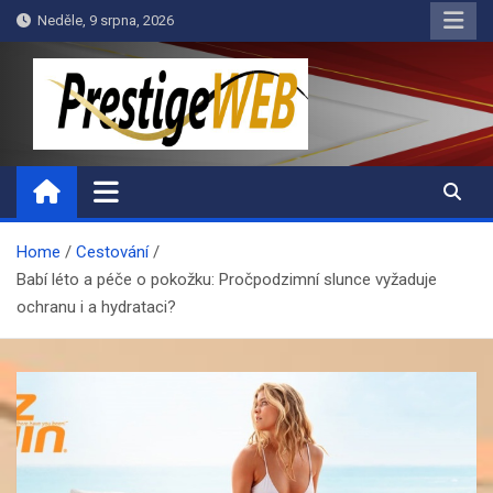
Skip
Neděle, 9 srpna, 2026
to
content
PrestigeWEB
Home
Cestování
Babí léto a péče o pokožku: Pročpodzimní slunce vyžaduje
ochranu i a hydrataci?