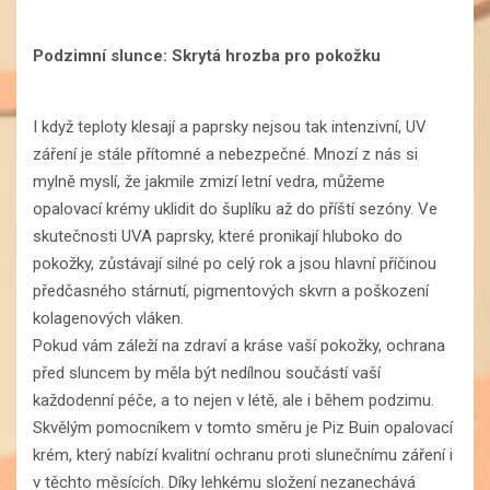
Podzimní slunce: Skrytá hrozba pro pokožku
I když teploty klesají a paprsky nejsou tak intenzivní, UV
záření je stále přítomné a nebezpečné. Mnozí z nás si
mylně myslí, že jakmile zmizí letní vedra, můžeme
opalovací krémy uklidit do šuplíku až do příští sezóny. Ve
skutečnosti UVA paprsky, které pronikají hluboko do
pokožky, zůstávají silné po celý rok a jsou hlavní příčinou
předčasného stárnutí, pigmentových skvrn a poškození
kolagenových vláken.
Pokud vám záleží na zdraví a kráse vaší pokožky, ochrana
před sluncem by měla být nedílnou součástí vaší
každodenní péče, a to nejen v létě, ale i během podzimu.
Skvělým pomocníkem v tomto směru je Piz Buin opalovací
krém, který nabízí kvalitní ochranu proti slunečnímu záření i
v těchto měsících. Díky lehkému složení nezanechává