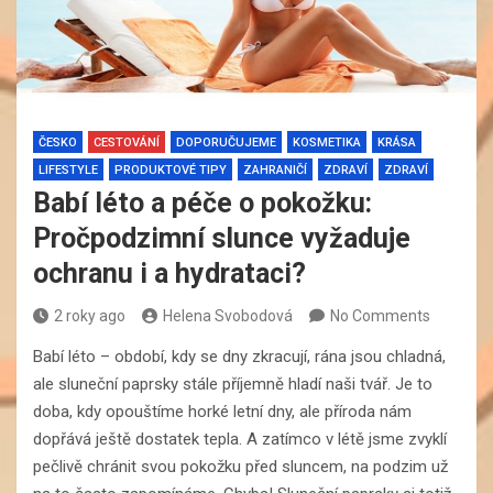
ČESKO
CESTOVÁNÍ
DOPORUČUJEME
KOSMETIKA
KRÁSA
LIFESTYLE
PRODUKTOVÉ TIPY
ZAHRANIČÍ
ZDRAVÍ
ZDRAVÍ
Babí léto a péče o pokožku:
Pročpodzimní slunce vyžaduje
ochranu i a hydrataci?
2 roky ago
Helena Svobodová
No Comments
Babí léto – období, kdy se dny zkracují, rána jsou chladná,
ale sluneční paprsky stále příjemně hladí naši tvář. Je to
doba, kdy opouštíme horké letní dny, ale příroda nám
dopřává ještě dostatek tepla. A zatímco v létě jsme zvyklí
pečlivě chránit svou pokožku před sluncem, na podzim už