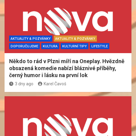
AKTUALITY & POZVÁNKY
AKTUALITY & POZVÁNKY
DOPORUČUJEME
KULTURA
KULTURNÍ TIPY
LIFESTYLE
Někdo to rád v Plzni míří na Oneplay. Hvězdně
obsazená komedie nabízí bláznivé příběhy,
černý humor i lásku na první lok
3 dny ago
Karel Čavoš