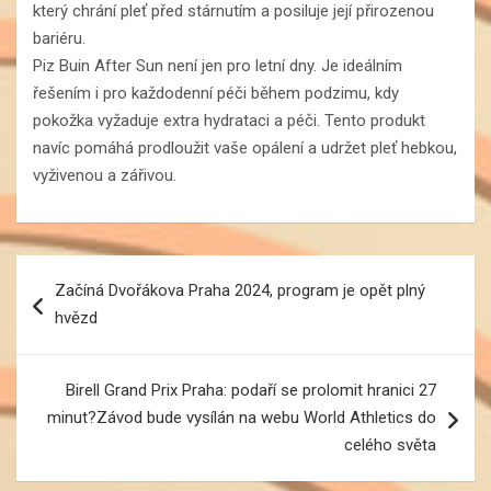
který chrání pleť před stárnutím a posiluje její přirozenou
bariéru.
Piz Buin After Sun není jen pro letní dny. Je ideálním
řešením i pro každodenní péči během podzimu, kdy
pokožka vyžaduje extra hydrataci a péči. Tento produkt
navíc pomáhá prodloužit vaše opálení a udržet pleť hebkou,
vyživenou a zářivou.
Navigace
Začíná Dvořákova Praha 2024, program je opět plný
pro
hvězd
příspěvek
Birell Grand Prix Praha: podaří se prolomit hranici 27
minut?Závod bude vysílán na webu World Athletics do
celého světa