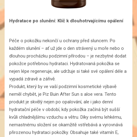
Hydratace po slunění: Klíč k dlouhotrvajícímu opálení
Péče o pokožku nekončí u ochrany před sluncem. Po
každém slunění – ať už jde o den strávený u moře nebo o
dlouhou procházku podzimní přírodou – je nezbytné dodat
pokožce potřebnou hydrataci. Hydratovaná pokožka se
nejen lépe regeneruje, ale udržuje si také své opálení déle a
vypadá zdravě a zářivě.
Produkt, který by ve vaší podzimní kosmetické výbavě
neměl chybět, je Piz Buin After Sun s aloe vera. Tento
produkt je skvělý nejen po opalování, ale i jako denní
hydratační péče v období, kdy pokožka začíná být sušší
kvůli chladnějšímu vzduchu a větru. Díky svému lehkému,
nemastnému složení se okamžitě vstřebává a vyrovnává
přirozenou hydrataci pokožky. Obsahuje také vitamín E,