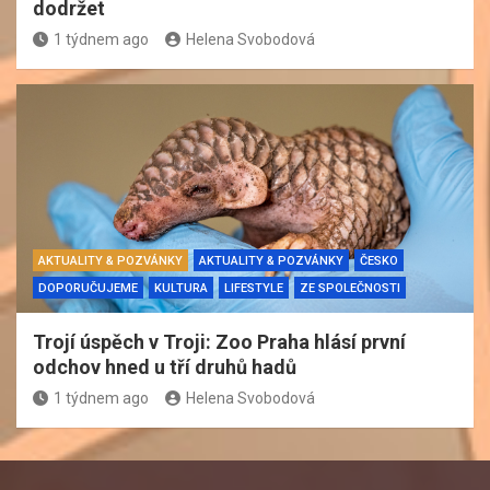
dodržet
1 týdnem ago
Helena Svobodová
AKTUALITY & POZVÁNKY
AKTUALITY & POZVÁNKY
ČESKO
DOPORUČUJEME
KULTURA
LIFESTYLE
ZE SPOLEČNOSTI
Trojí úspěch v Troji: Zoo Praha hlásí první
odchov hned u tří druhů hadů
1 týdnem ago
Helena Svobodová