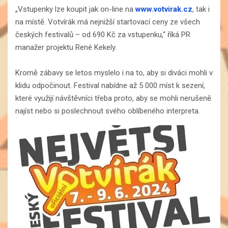
„Vstupenky lze koupit jak on-line na
www.votvirak.cz
, tak i
na místě. Votvírák má nejnižší startovací ceny ze všech
českých festivalů – od 690 Kč za vstupenku,“ říká PR
manažer projektu René Kekely.
Kromě zábavy se letos myslelo i na to, aby si diváci mohli v
klidu odpočinout. Festival nabídne až 5 000 míst k sezení,
které využijí návštěvníci třeba proto, aby se mohli nerušeně
najíst nebo si poslechnout svého oblíbeného interpreta.