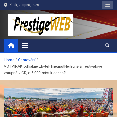
Skip
Pátek, 7 srpna, 2026
to
content
PrestigeWEB
Home
Cestování
VOTVÍRÁK odhaluje zbytek lineupu!Nejlevnější festivalové
vstupné v ČR, a 5 000 míst k sezení!