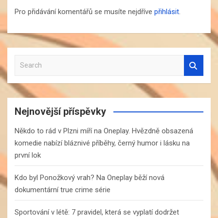
Pro přidávání komentářů se musíte nejdříve
přihlásit
.
S
e
a
r
c
Nejnovější příspěvky
h
Někdo to rád v Plzni míří na Oneplay. Hvězdně obsazená
komedie nabízí bláznivé příběhy, černý humor i lásku na
první lok
Kdo byl Ponožkový vrah? Na Oneplay běží nová
dokumentární true crime série
Sportování v létě: 7 pravidel, která se vyplatí dodržet