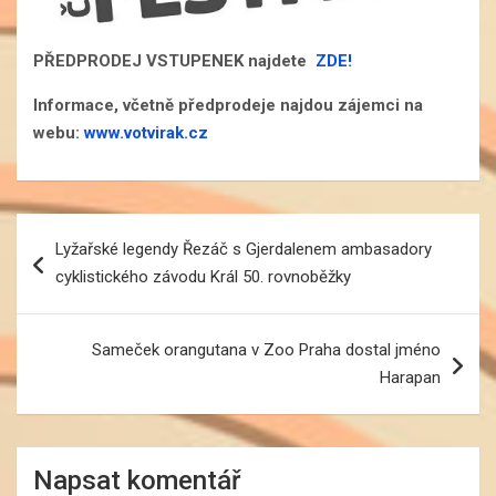
PŘEDPRODEJ VSTUPENEK najdete
ZDE!
Informace, včetně předprodeje najdou zájemci na
webu:
www.votvirak.cz
Navigace
Lyžařské legendy Řezáč s Gjerdalenem ambasadory
pro
cyklistického závodu Král 50. rovnoběžky
příspěvek
Sameček orangutana v Zoo Praha dostal jméno
Harapan
Napsat komentář