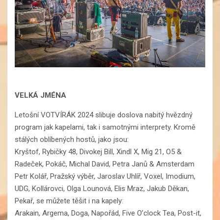
VELKÁ JMÉNA
Letošní VOTVÍRÁK 2024 slibuje doslova nabitý hvězdný
program jak kapelami, tak i samotnými interprety. Kromě
stálých oblíbených hostů, jako jsou:
Kryštof, Rybičky 48, Divokej Bill, Xindl X, Mig 21, O5 &
Radeček, Pokáč, Michal David, Petra Janů & Amsterdam
Petr Kolář, Pražský výběr, Jaroslav Uhlíř, Voxel, Imodium,
UDG, Kollárovci, Olga Lounová, Elis Mraz, Jakub Děkan,
Pekař, se můžete těšit i na kapely:
Arakain, Argema, Doga, Napořád, Five O’clock Tea, Post-it,