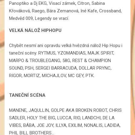
Panoptiko a Dj EKG, Visací zámek, Citron, Sabina
Křováková, Raego, Bára Zemanová, Iné Kafe, Crossband,
Medvěd 009, Legendy se vrací.
VELKÁ NÁLOŽ HIPHOPU
Chybět nesmí ani opravdu velká hvězdná nálož Hip Hopu i
taneční scény. RYTMUS, YZOMANDIAS, MAJK SPIRIT,
MARPO & TROUBLEGANG, 58G, REST & CHAMPION
SOUND, PSH, SERGEI BARRACUDA, DOLLAR PRYNC,
RIGOR, MORTIZ, MICHAJLOV, MC GEY, PTK.
TANEČNÍ SCÉNA
MANENE, JAQULLIN, GOLPE AKA BROKEN ROBOT, CHRIS
SADLER, HOLY THE BIG, LUCCA, RIO, LANDCHI, DE LA
VIBES, BÁBA, JOE JOY, ILLYA, EXILIM, NONALIS, LADIDA,
PHIL BILL BROTHERS…