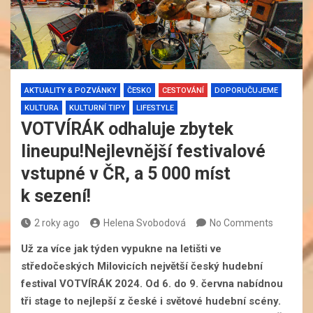
AKTUALITY & POZVÁNKY
ČESKO
CESTOVÁNÍ
DOPORUČUJEME
KULTURA
KULTURNÍ TIPY
LIFESTYLE
VOTVÍRÁK odhaluje zbytek
lineupu!Nejlevnější festivalové
vstupné v ČR, a 5 000 míst
k sezení!
2 roky ago
Helena Svobodová
No Comments
Už za více jak týden vypukne na letišti ve
středočeských Milovicích největší český hudební
festival VOTVÍRÁK 2024. Od 6. do 9. června nabídnou
tři stage to nejlepší z české i světové hudební scény.