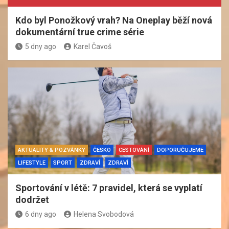
Kdo byl Ponožkový vrah? Na Oneplay běží nová
dokumentární true crime série
5 dny ago
Karel Čavoš
AKTUALITY & POZVÁNKY
ČESKO
CESTOVÁNÍ
DOPORUČUJEME
LIFESTYLE
SPORT
ZDRAVÍ
ZDRAVÍ
Sportování v létě: 7 pravidel, která se vyplatí
dodržet
6 dny ago
Helena Svobodová