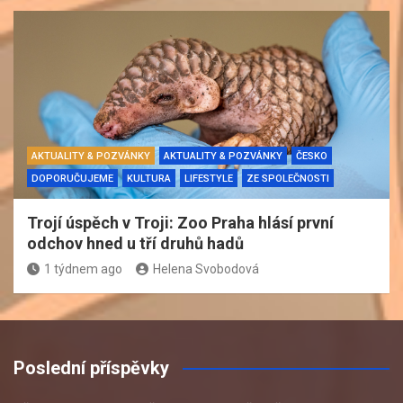
AKTUALITY & POZVÁNKY
AKTUALITY & POZVÁNKY
ČESKO
DOPORUČUJEME
KULTURA
LIFESTYLE
ZE SPOLEČNOSTI
Trojí úspěch v Troji: Zoo Praha hlásí první
odchov hned u tří druhů hadů
1 týdnem ago
Helena Svobodová
Poslední příspěvky