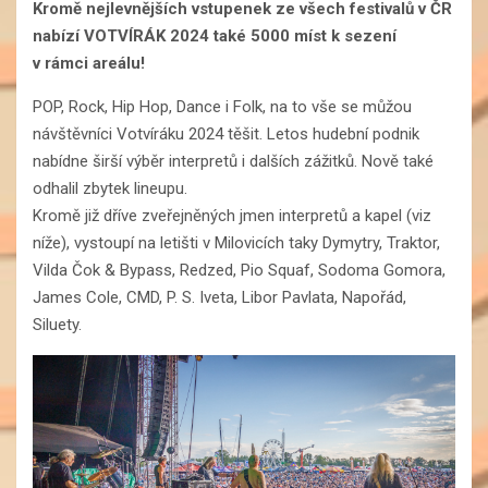
Kromě nejlevnějších vstupenek ze všech festivalů v ČR
nabízí VOTVÍRÁK 2024 také 5000 míst k sezení
v rámci areálu!
POP, Rock, Hip Hop, Dance i Folk, na to vše se můžou
návštěvníci Votvíráku 2024 těšit. Letos hudební podnik
nabídne širší výběr interpretů i dalších zážitků. Nově také
odhalil zbytek lineupu.
Kromě již dříve zveřejněných jmen interpretů a kapel (viz
níže), vystoupí na letišti v Milovicích taky Dymytry, Traktor,
Vilda Čok & Bypass, Redzed, Pio Squaf, Sodoma Gomora,
James Cole, CMD, P. S. Iveta, Libor Pavlata, Napořád,
Siluety.