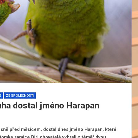
E
ZE SPOLEČNOSTI
aha dostal jméno Harapan
řesně před měsícem, dostal dnes jméno Harapan, které
omka samice Diri chovatelé vybrali z téměř dvou