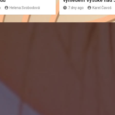
adů
výhledem Vysoké nad 
o
Helena Svobodová
7 dny ago
Karel Čavoš