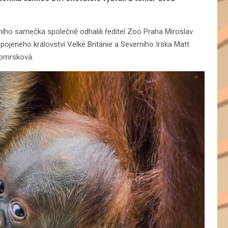
ho samečka společně odhalili ředitel Zoo Praha Miroslav
Spojeného království Velké Británie a Severního Irska Matt
Komrsková.