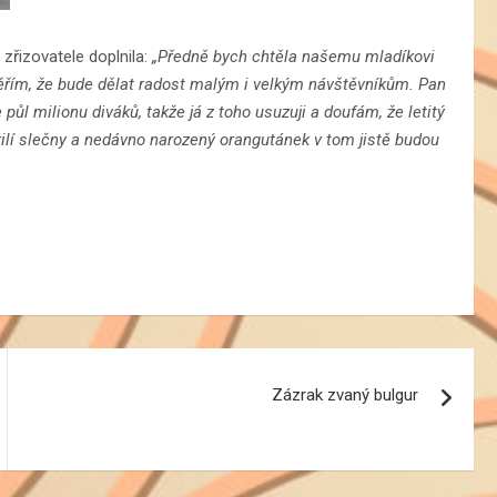
řizovatele doplnila:
„Předně bych chtěla našemu mladíkovi
Věřím, že bude dělat radost malým i velkým návštěvníkům. Pan
 půl milionu diváků, takže já z toho usuzuji a doufám, že letitý
ilí slečny a nedávno narozený orangutánek v tom jistě budou
Zázrak zvaný bulgur