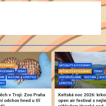
& POZVÁNKY
AKTUALITY & POZVÁNKY
& POZVÁNKY
ČESKO
AKTUALITY & POZVÁNKY
ČESKO
EME
KULTURA
LIFESTYLE
DOPORUČUJEME
KULTURA
KULT
STI
LIFESTYLE
pěch v Troji: Zoo Praha
Keltská noc 2026: krk
ní odchov hned u tří
open air festival s nej