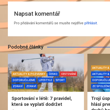
Napsat komentář
Pro přidávání komentářů se musíte nejdříve
přihlásit
.
Podobné články
AKTUALITY 
AKTUALITY & POZVÁNKY
ČESKO
CESTOVÁNÍ
AKTUALITY 
DOPORUČUJEME
LIFESTYLE
SPORT
DOPORUČUJ
ZDRAVÍ
ZDRAVÍ
ZE SPOLEČNO
Sportování v létě: 7 pravidel,
Trojí ús
která se vyplatí dodržet
hlásí prv