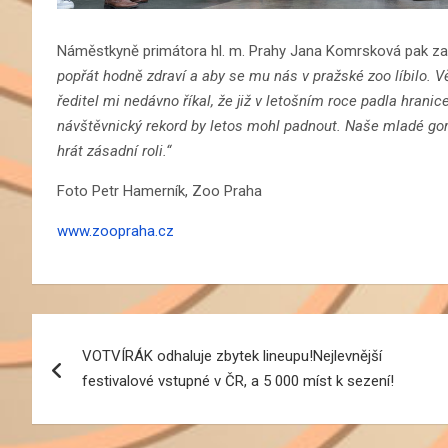
Náměstkyně primátora hl. m. Prahy Jana Komrsková pak za z
popřát hodně zdraví a aby se mu nás v pražské zoo líbilo. 
ředitel mi nedávno říkal, že již v letošním roce padla hranice
návštěvnický rekord by letos mohl padnout. Naše mladé gor
hrát zásadní roli.“
Foto Petr Hamerník, Zoo Praha
www.zoopraha.cz
Navigace
VOTVÍRÁK odhaluje zbytek lineupu!Nejlevnější
pro
festivalové vstupné v ČR, a 5 000 míst k sezení!
příspěvek