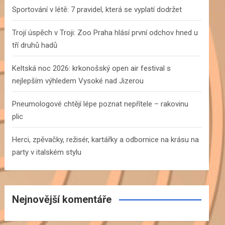
h
Sportování v létě: 7 pravidel, která se vyplatí dodržet
Trojí úspěch v Troji: Zoo Praha hlásí první odchov hned u
tří druhů hadů
Keltská noc 2026: krkonošský open air festival s
nejlepším výhledem Vysoké nad Jizerou
Pneumologové chtějí lépe poznat nepřítele – rakovinu
plic
Herci, zpěvačky, režisér, kartářky a odbornice na krásu na
party v italském stylu
Nejnovější komentáře