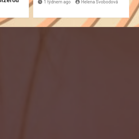
Jizerou
1 týdnem ago
Helena Svobodová