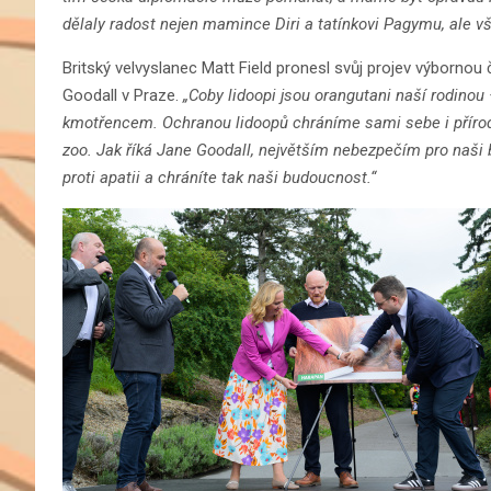
dělaly radost nejen mamince Diri a tatínkovi Pagymu, ale
Britský velvyslanec Matt Field pronesl svůj projev výborno
Goodall v Praze.
„Coby lidoopi jsou orangutani naší rodin
kmotřencem. Ochranou lidoopů chráníme sami sebe i přírod
zoo. Jak říká Jane Goodall, největším nebezpečím pro naši b
proti apatii a chráníte tak naši budoucnost.“