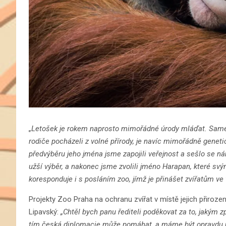
„Letošek je rokem naprosto mimořádné úrody mláďat. Sam
rodiče pocházeli z volné přírody, je navíc mimořádně geneti
předvýběru jeho jména jsme zapojili veřejnost a sešlo se n
užší výběr, a nakonec jsme zvolili jméno Harapan, které sv
koresponduje i s posláním zoo, jímž je přinášet zvířatům ve v
Projekty Zoo Praha na ochranu zvířat v místě jejich přirozen
Lipavský:
„Chtěl bych panu řediteli poděkovat za to, jakým 
tím česká diplomacie může pomáhat, a máme být opravdu na