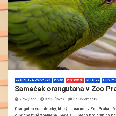
AKTUALITY & POZVÁNKY
ČESKO
CESTOVÁNÍ
KULTURA
LIFESTYL
Sameček orangutana v Zoo Pr
2 roky ago
Karel Čavoš
No Comments
Orangutan sumaterský, který se narodil v Zoo Praha p
v indonéštině znamená „naděje“. Jméno pro prvního pot