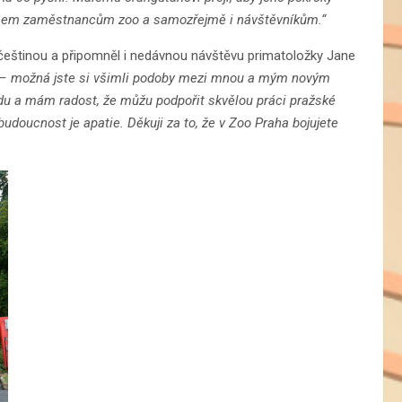
 všem zaměstnancům zoo a samozřejmě i návštěvníkům.“
u češtinou a připomněl i nedávnou návštěvu primatoložky Jane
ou – možná jste si všimli podoby mezi mnou a mým novým
u a mám radost, že můžu podpořit skvělou práci pražské
udoucnost je apatie. Děkuji za to, že v Zoo Praha bojujete