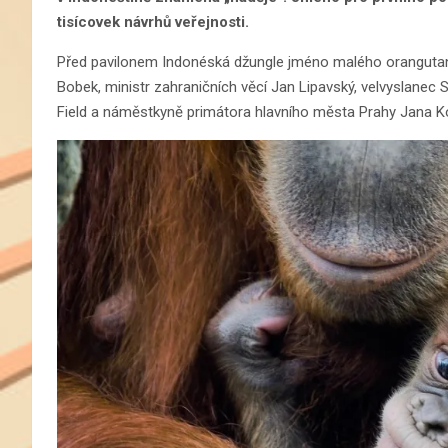
tisícovek návrhů veřejnosti.
Před pavilonem Indonéská džungle jméno malého orangutaní
Bobek, ministr zahraničních věcí Jan Lipavský, velvyslanec 
Field a náměstkyně primátora hlavního města Prahy Jana 