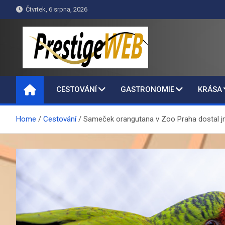
Skip
Čtvrtek, 6 srpna, 2026
to
content
PrestigeWEB
CESTOVÁNÍ
GASTRONOMIE
KRÁSA
Home
Cestování
Sameček orangutana v Zoo Praha dostal 