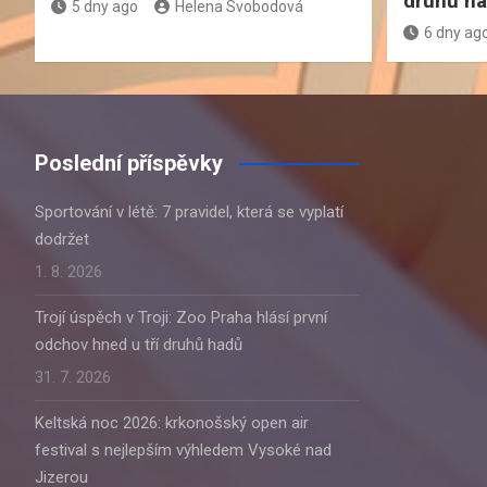
druhů h
5 dny ago
Helena Svobodová
6 dny ag
Poslední příspěvky
Sportování v létě: 7 pravidel, která se vyplatí
dodržet
1. 8. 2026
Trojí úspěch v Troji: Zoo Praha hlásí první
odchov hned u tří druhů hadů
31. 7. 2026
Keltská noc 2026: krkonošský open air
festival s nejlepším výhledem Vysoké nad
Jizerou