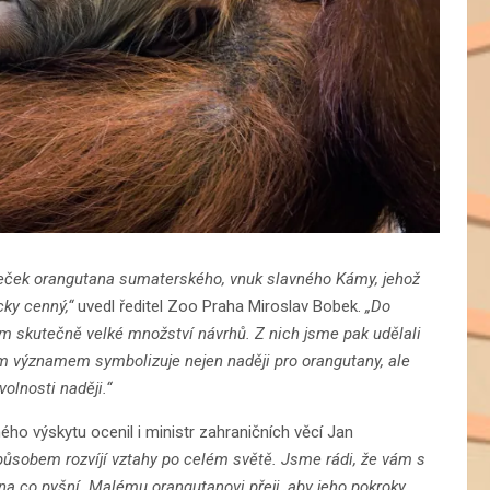
eček orangutana sumaterského, vnuk slavného Kámy, jehož
cky cenný,“
uvedl ředitel Zoo Praha Miroslav Bobek.
„Do
ám skutečně velké množství návrhů. Z nich jsme pak udělali
ým významem symbolizuje nejen naději pro orangutany, ale
olnosti naději.“
ého výskytu ocenil i ministr zahraničních věcí Jan
způsobem rozvíjí vztahy po celém světě. Jsme rádi, že vám s
 co pyšní. Malému orangutanovi přeji, aby jeho pokroky