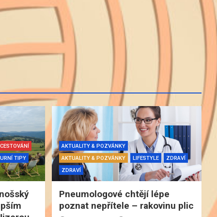
CESTOVÁNÍ
AKTUALITY & POZVÁNKY
URNÍ TIPY
AKTUALITY & POZVÁNKY
LIFESTYLE
ZDRAVÍ
ZDRAVÍ
onošský
Pneumologové chtějí lépe
lepším
poznat nepřítele – rakovinu plic