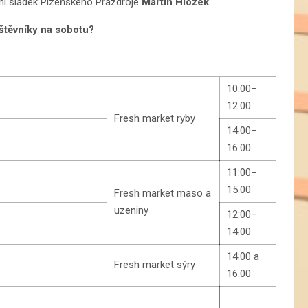
í sládek Plzeňského Prazdroje
Martin Hložek
.
těvníky na sobotu?
10:00–
12:00
Fresh market ryby
14:00–
16:00
11:00–
15:00
Fresh market maso a
uzeniny
12:00–
14:00
14:00 a
Fresh market sýry
16:00