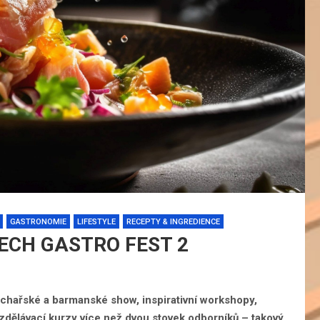
GASTRONOMIE
LIFESTYLE
RECEPTY & INGREDIENCE
ZECH GASTRO FEST 2
chařské a barmanské show, inspirativní workshopy,
zdělávací kurzy více než dvou stovek odborníků – takový