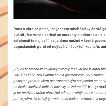
Dnes a zítra se potkají na jednom místě špičky české ga
cukráři, barmani a baristé se studenty a odbornou i laic
veřejnosti to nejlepší, co je dnes možné v české gastron
degustačních porcí od nejlepších českých kuchařů, unik
„To, co znamená karlovarský filmový festival pro kvalitní
GASTRO FEST pro kvalitní jídlo a gastronomii. My v makro ČR
poskytne prostor všem gastronomickým subjektům se setkávat
co česká kuchyně nabízí i novinky ze zahraničí
,“
říká
generá
je na festivalu určen převážně odborné veřejnosti, v sobotu
pití. Myslím, že každý gurmán bude nadšen z množství degus