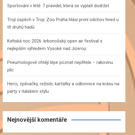
h
Sportování v létě: 7 pravidel, která se vyplatí dodržet
Trojí úspěch v Troji: Zoo Praha hlásí první odchov hned u
tří druhů hadů
Keltská noc 2026: krkonošský open air festival s
nejlepším výhledem Vysoké nad Jizerou
Pneumologové chtějí lépe poznat nepřítele – rakovinu
plic
Herci, zpěvačky, režisér, kartářky a odbornice na krásu na
party v italském stylu
Nejnovější komentáře