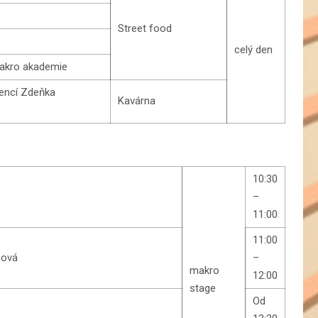
Street food
celý den
makro akademie
iencí Zdeňka
Kavárna
10:30
–
11:00
11:00
hová
–
makro
12:00
stage
Od