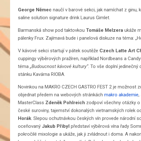
George Němec
naučí v barové sekci, jak namíchat z ginu, 
saline solution signature drink Laurus Gimlet.
Barmanská show pod taktovkou
Tomáše Melzera
ukáže mí
pálenky Frux. Zajímavá bude i panelová diskuze na téma: „H
V kávové sekci startují v pátek soutěže
Czech Latte Art C
cuppingy výběrových pražíren, například Nordbeans a Cand
téma
„Budoucnost kávové kultury“
. To vše doplní jedinečný
stánku Kavárna RIOBA.
Novinkou na MAKRO CZECH GASTRO FEST 2 je možnost zúča
objednat předem na webových stránkách
makro akademie
,
MasterClass
Zdeněk Pohlreich
zodpoví všechny otázky o 
české suroviny, tajemství dokonalých vietnamských rolek o
Horák
. Slepou ochutnávkou českých vín provede národní s
oceňovaný
Jakub Přibyl
představí výběrová vína řady Som
pokročilé mixologie a ukáže, jak ji zvládnout i doma. A nakon