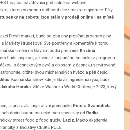
ST najdou návštěvníci přehledně na webové
akro, kterou si mohou stáhnout i bez makro registrace. Díky
stupenky na sobotu jsou stále v prodeji online i na místě
 sekci Fresh market, bude po oba dny probíhat program plný
 a Markéty Hrubešové. Své postřehy a komentáře k tomu
ulinářské umění na hlavním pódiu předvede
Kristína
erá bude inspirací, jak vařit z loupaného česneku z programu
 omáčkou, s česnekovým pyré a chipsem z česneku servírované
stronomie, držitel dvou michelinských hvězd a pěti čepic,
llau. Kuchařská show, kde je hlavní ingrediencí ryba, bude
 Jakuba Horáka
, vítěze Washoku World Challenge 2023, který
, si připravila inspirativní přednášku
Petera Szamuhela
K ochutnání budou mexické taco speciality od
Radka
indický street food z food trucku
Laziz
. Makro akademie
 hranolky z Iniciativy ČESKÉ POLE.