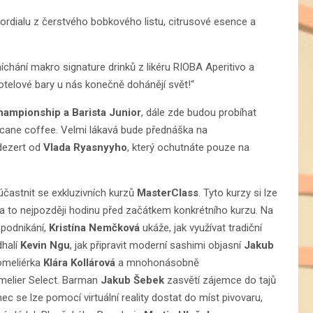
kordialu z čerstvého bobkového listu, citrusové esence a
chání makro signature drinků z likéru RIOBA Aperitivo a
otelové bary u nás konečně dohánějí svět!“
hampionship a Barista Junior
, dále zde budou probíhat
ycane coffee. Velmi lákavá bude přednáška na
 dezert od
Vlada Ryasnyyho
, který ochutnáte pouze na
stnit se exkluzivních kurzů
MasterClass
. Tyto kurzy si lze
 a to nejpozději hodinu před začátkem konkrétního kurzu. Na
podnikání,
Kristína Nemčková
ukáže, jak využívat tradiční
dhalí
Kevin Ngu
, jak připravit moderní sashimi objasní
Jakub
omeliérka
Klára Kollárová
a mnohonásobně
melier Select. Barman
Jakub Šebek
zasvětí zájemce do tajů
ec se lze pomocí virtuální reality dostat do míst pivovaru,