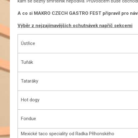
kam se běžný smrtelník nepodívá. Průvodcem bude obchodn
A co si MAKRO CZECH GASTRO FEST připravil pro návš
Výběr z nejzajímavějších ochutnávek napříč sekcemi
Ústřice
Tuňák
Tataráky
Hot dogy
Fondue
Mexické taco speciality od Radka Příhonského