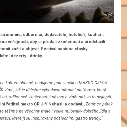
stronomie, odborníci, dodavatelé, hoteliéři, kuchaři,
kou veřejností, aby si předali zkušenosti a představili
omii zažít a objevit. Festival nabídne stovky
átní dezerty i drinky.
 film a kulturu obecně, budujeme pod značkou MAKRO CZECH
 víme, jak je důležité vybudovat národní platformu, která
, sdílet své zkušenosti i názory a vidět naživo to nejlepší,
lní ředitel makro ČR Jiří Nehasil a dodává
:
„Zatímco pátek
 se těšíme na všechny malé i velké milovníky dobrého jídla a
tací, které jsou inspirovány posledními gastro trendy.“