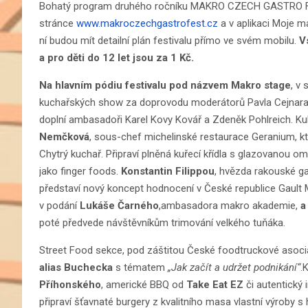
Bohatý program druhého ročníku MAKRO CZECH GASTRO FE
stránce
www.makroczechgastrofest.cz
a v aplikaci Moje m
ní budou mít detailní plán festivalu přímo ve svém mobilu.
V
a pro děti do 12 let jsou za 1 Kč.
Na hlavním pódiu festivalu pod názvem Makro stage
, v
kuchařských show za doprovodu moderátorů Pavla Cejnara
doplní ambasadoři Karel Kovy Kovář a Zdeněk Pohlreich. K
Nemčková
, sous-chef michelinské restaurace Geranium, kt
Chytrý kuchař. Připraví plněná kuřecí křídla s glazovanou
jako finger foods.
Konstantin Filippou
, hvězda rakouské ga
představí nový koncept hodnocení v České republice Gault Mi
v podání
Lukáše Čarného
,ambasadora makro akademie,
a
poté předvede návštěvníkům trimování velkého tuňáka.
Street Food sekce, pod záštitou České foodtruckové asociace
alias Buchecka
s tématem
„Jak začít a udržet podnikání“
.
Příhonského
, americké BBQ od
Take Eat EZ
či autentický 
připraví šťavnaté burgery z kvalitního masa vlastní výroby s