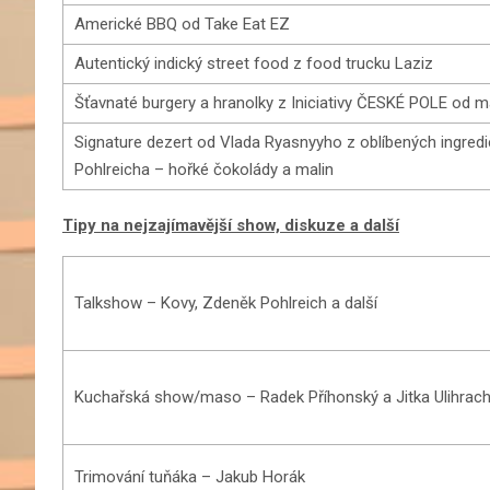
Americké BBQ od Take Eat EZ
Autentický indický street food z food trucku Laziz
Šťavnaté burgery a hranolky z Iniciativy ČESKÉ POLE od 
Signature dezert od Vlada Ryasnyyho z oblíbených ingred
Pohlreicha – hořké čokolády a malin
Tipy na nejzajímavější show, diskuze a další
Talkshow – Kovy, Zdeněk Pohlreich a další
Kuchařská show/maso – Radek Příhonský a Jitka Ulihrac
Trimování tuňáka – Jakub Horák