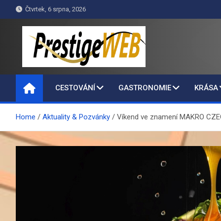
Skip
Čtvrtek, 6 srpna, 2026
to
content
PrestigeWEB
CESTOVÁNÍ
GASTRONOMIE
KRÁSA
Home
Aktuality & Pozvánky
Víkend ve znamení MAKRO CZ