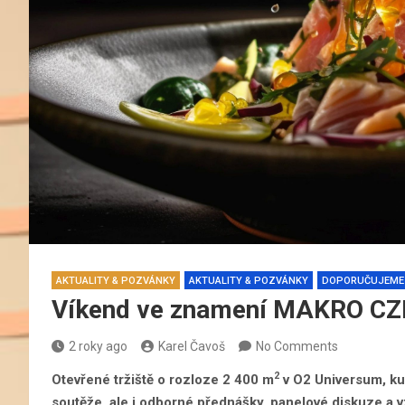
AKTUALITY & POZVÁNKY
AKTUALITY & POZVÁNKY
DOPORUČUJEME
Víkend ve znamení MAKRO C
2 roky ago
Karel Čavoš
No Comments
2
Otevřené tržiště o rozloze 2 400 m
v O2 Universum, ku
soutěže, ale i odborné přednášky, panelové diskuze a v