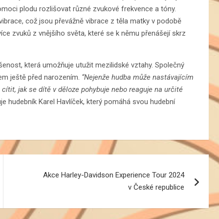
moci plodu rozlišovat různé zvukové frekvence a tóny.
vibrace, což jsou převážně vibrace z těla matky v podobě
více zvuků z vnějšího světa, které se k němu přenášejí skrz
šenost, která umožňuje utužit mezilidské vztahy. Společný
tem ještě před narozením.
“Nejenže hudba může nastávajícím
it, jak se dítě v děloze pohybuje nebo reaguje na určité
je hudebník Karel Havlíček, který pomáhá svou hudební
Akce Harley-Davidson Experience Tour 2024
v České republice