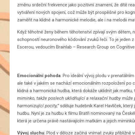
změnu srdeční frekvence jako pozitivní znamení, že dítě rea
vytváření nových spojení, což může být prospěšné pro kognit
zaměřit na klidné a harmonické melodie, ale i na melodii mat
Když těhotné ženy během těhotenství zpívají svým dětem, ne
schopností neuronového kódování zvuků řeči. To je jeden z
Escerou, vedoucím Brainlab – Research Group on Cognitive 
Emocionální pohoda
: Pro ideální vývoj plodu v prenatální
ale také v jakém se nachází emocionálním rozpoložení po 
klidná a harmonická hudba, která dokáže uklidnit jak matku, 
miminko, takže poslech uklidňující a relaxační hudby může 
harmonizující pocity,”
sděluje hudebník Karel Havlíček, kter
hudbu. Nyní je za hudbu k filmu Bratři nominovaný na České
která je určena právě nastávajícím matkám a jejich miminkům,
Vývoj sluchu
: Plod v děloze začíná vnímat zvuky přibližně