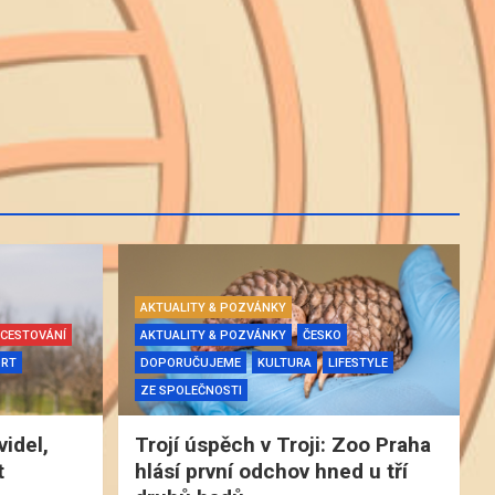
AKTUALITY & POZVÁNKY
CESTOVÁNÍ
AKTUALITY & POZVÁNKY
ČESKO
ORT
DOPORUČUJEME
KULTURA
LIFESTYLE
ZE SPOLEČNOSTI
videl,
Trojí úspěch v Troji: Zoo Praha
t
hlásí první odchov hned u tří