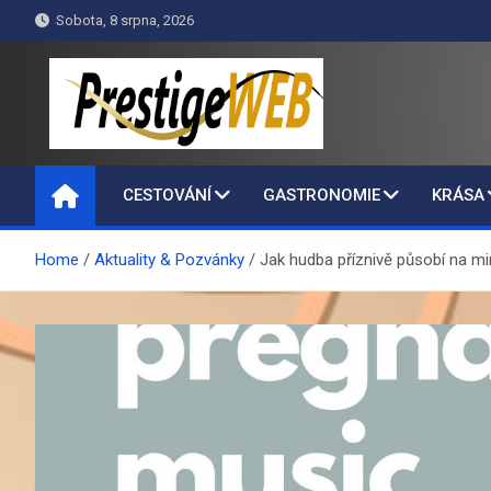
Skip
Sobota, 8 srpna, 2026
to
content
PrestigeWEB
CESTOVÁNÍ
GASTRONOMIE
KRÁSA
Home
Aktuality & Pozvánky
Jak hudba příznivě působí na m