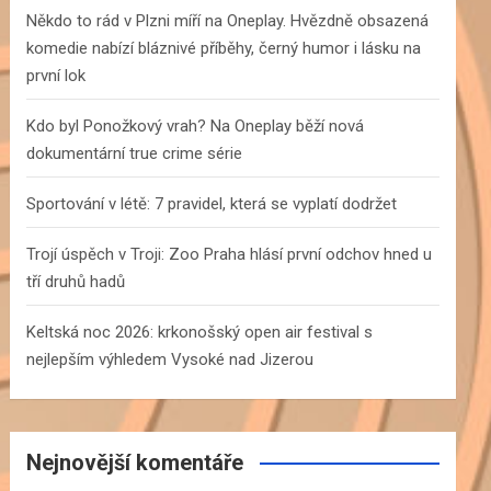
h
Někdo to rád v Plzni míří na Oneplay. Hvězdně obsazená
komedie nabízí bláznivé příběhy, černý humor i lásku na
první lok
Kdo byl Ponožkový vrah? Na Oneplay běží nová
dokumentární true crime série
Sportování v létě: 7 pravidel, která se vyplatí dodržet
Trojí úspěch v Troji: Zoo Praha hlásí první odchov hned u
tří druhů hadů
Keltská noc 2026: krkonošský open air festival s
nejlepším výhledem Vysoké nad Jizerou
Nejnovější komentáře