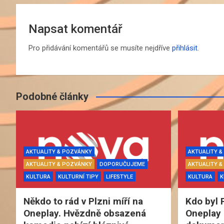
Napsat komentář
Pro přidávání komentářů se musíte nejdříve
přihlásit
.
Podobné články
AKTUALITY & POZVÁNKY
AKTUALITY 
AKTUALITY & POZVÁNKY
DOPORUČUJEME
AKTUALITY 
KULTURA
KULTURNÍ TIPY
LIFESTYLE
KULTURA
K
Někdo to rád v Plzni míří na
Kdo byl 
Oneplay. Hvězdně obsazená
Oneplay 