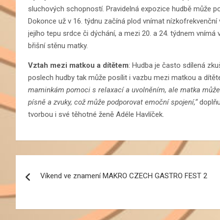
sluchových schopností. Pravidelná expozice hudbě může po
Dokonce už v 16. týdnu začíná plod vnímat nízkofrekvenční 
jejího tepu srdce či dýchání, a mezi 20. a 24. týdnem vnímá 
břišní stěnu matky.
Vztah mezi matkou a dítětem
: Hudba je často sdílená zku
poslech hudby tak může posílit i vazbu mezi matkou a dítě
maminkám pomoci s relaxací a uvolněním, ale matka může cít
písně a zvuky, což může podporovat emoční spojení,“
doplňu
tvorbou i své těhotné ženě Adéle Havlíček.
Navigace
Víkend ve znamení MAKRO CZECH GASTRO FEST 2
pro
příspěvek