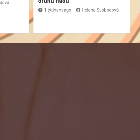
druhů hadů
odová
1 týdnem ago
Helena Svobodová