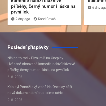
komedie nabízí bláznivé
dokument
příběhy, černý humor i lásku na
6 dny ag
první lok
2 dny ago
Karel Čavoš
Poslední příspěvky
Někdo to rád v Plzni míří na Oneplay.
Hvězdně obsazená komedie nabízí bláznivé
příběhy, černý humor i lásku na první lok
6. 8. 2026
Kdo byl Ponožkový vrah? Na Oneplay běží
nová dokumentární true crime série
2. 8. 2026