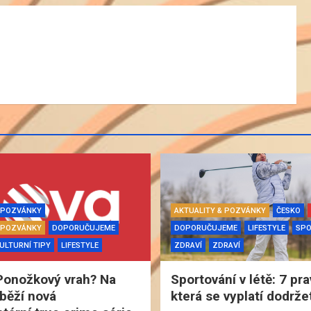
& POZVÁNKY
AKTUALITY & POZVÁNKY
ČESKO
& POZVÁNKY
DOPORUČUJEME
DOPORUČUJEME
LIFESTYLE
SP
ULTURNÍ TIPY
LIFESTYLE
ZDRAVÍ
ZDRAVÍ
Ponožkový vrah? Na
Sportování v létě: 7 pra
běží nová
která se vyplatí dodrže