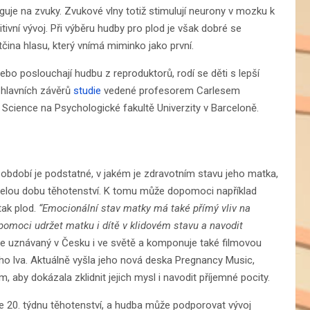
guje na zvuky. Zvukové vlny totiž stimulují neurony v mozku k
ivní vývoj. Při výběru hudby pro plod je však dobré se
čina hlasu, který vnímá miminko jako první.
bo poslouchají hudbu z reproduktorů, rodí se děti s lepší
 hlavních závěrů
studie
vedené profesorem Carlesem
Science na Psychologické fakultě Univerzity v Barceloně.
m období je podstatné, v jakém je zdravotním stavu jeho matka,
celou dobu těhotenství. K tomu může dopomoci například
tak plod.
“Emocionální stav matky má také přímý vliv na
pomoci udržet matku i dítě v klidovém stavu a navodit
ý je uznávaný v Česku i ve světě a komponuje také filmovou
ho lva. Aktuálně vyšla jeho nová deska Pregnancy Music,
 aby dokázala zklidnit jejich mysl i navodit příjemné pocity.
 ve 20. týdnu těhotenství, a hudba může podporovat vývoj