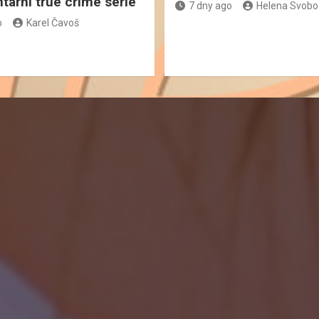
ární true crime série
7 dny ago
Helena Svob
o
Karel Čavoš