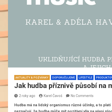
AKTUALITY & POZVÁNKY
DOPORUČUJEME
LIFESTYLE
PRODUKTOV
Jak hudba příznivě působí na 
2 roky ago
Karel Čavoš
No Comments
Hudba má na lidský organismus různé účinky, a to platí 
naznačují, že hudba může mít pozitivní vliv na vývoj pl