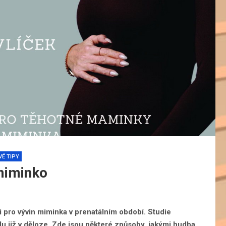
É TIPY
miminko
i pro vývin miminka v prenatálním období. Studie
odu již v děloze. Zde jsou některé způsoby, jakými hudba