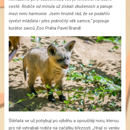
cestě. Rodiče od minula už získali zkušenosti a panuje
mezi nimi harmonie. Jsem hrozně rád, že se podařilo
vyvést mláďata i přes pokročilý věk samce,“
popisuje
kurátor savců Zoo Praha Pavel Brandl.
Štěňata se už pohybují po výběhu a opouštějí noru, kterou
pro ně vyhrabali rodiče na začátku březosti.
„Hrají si venku