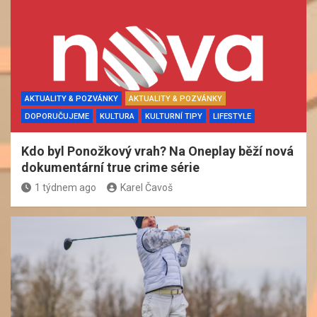
AKTUALITY & POZVÁNKY
AKTUALITY & POZVÁNKY
DOPORUČUJEME
KULTURA
KULTURNÍ TIPY
LIFESTYLE
Kdo byl Ponožkový vrah? Na Oneplay běží nová
dokumentární true crime série
1 týdnem ago
Karel Čavoš