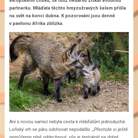
evropského chovu, se totiž nedařilo získat vhodnou
partnerku. Mláďata těchto hmyzožravých šelem přišla
na svět na konci dubna. K pozorování jsou denně
v pavilonu Afrika zblízka.
Ani s novou samicí nebyla cesta k mláďatům jednoduchá.
Loňský vrh se páru odchovat nepodařilo.
„Přestože si ještě
nemůžeme plně oddechnout, vše je tentokrát na dobré