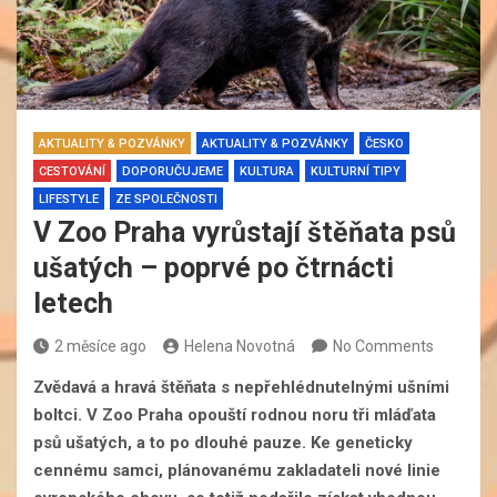
AKTUALITY & POZVÁNKY
AKTUALITY & POZVÁNKY
ČESKO
CESTOVÁNÍ
DOPORUČUJEME
KULTURA
KULTURNÍ TIPY
LIFESTYLE
ZE SPOLEČNOSTI
V Zoo Praha vyrůstají štěňata psů
ušatých – poprvé po čtrnácti
letech
2 měsíce ago
Helena Novotná
No Comments
Zvědavá a hravá štěňata s nepřehlédnutelnými ušními
boltci. V Zoo Praha opouští rodnou noru tři mláďata
psů ušatých, a to po dlouhé pauze. Ke geneticky
cennému samci, plánovanému zakladateli nové linie