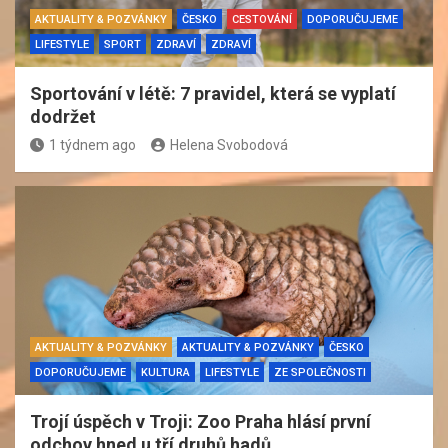
AKTUALITY & POZVÁNKY
ČESKO
CESTOVÁNÍ
DOPORUČUJEME
LIFESTYLE
SPORT
ZDRAVÍ
ZDRAVÍ
Sportování v létě: 7 pravidel, která se vyplatí
dodržet
1 týdnem ago
Helena Svobodová
AKTUALITY & POZVÁNKY
AKTUALITY & POZVÁNKY
ČESKO
DOPORUČUJEME
KULTURA
LIFESTYLE
ZE SPOLEČNOSTI
Trojí úspěch v Troji: Zoo Praha hlásí první
odchov hned u tří druhů hadů