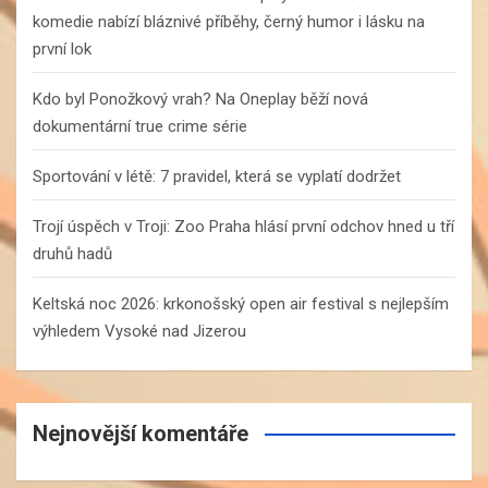
komedie nabízí bláznivé příběhy, černý humor i lásku na
první lok
Kdo byl Ponožkový vrah? Na Oneplay běží nová
dokumentární true crime série
Sportování v létě: 7 pravidel, která se vyplatí dodržet
Trojí úspěch v Troji: Zoo Praha hlásí první odchov hned u tří
druhů hadů
Keltská noc 2026: krkonošský open air festival s nejlepším
výhledem Vysoké nad Jizerou
Nejnovější komentáře