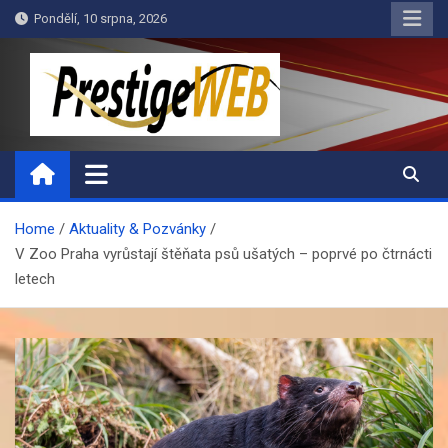
Skip
Pondělí, 10 srpna, 2026
to
content
PrestigeWEB
Home
Aktuality & Pozvánky
V Zoo Praha vyrůstají štěňata psů ušatých – poprvé po čtrnácti
letech