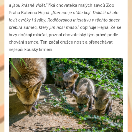
a jsou krásně vidět,“
říká chovatelka malých savců Zoo
Praha Kateřina Hejná. „
Samice je stále kojí. Dokáží už ale
lovit cvrčky i šváby. Rodičovskou iniciativu v těchto dnech
přebírá samec, který jim nosí maso,“
doplňuje Hejná. Že se
brzy dočkají mláďat, poznal chovatelský tým právě podle
chování samce. Ten začal družce nosit a přenechávat
nejlepší kousky krmení.