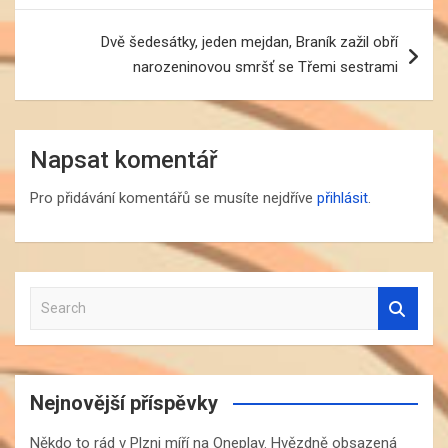
Dvě šedesátky, jeden mejdan, Braník zažil obří
narozeninovou smršť se Třemi sestrami
Napsat komentář
Pro přidávání komentářů se musíte nejdříve
přihlásit
.
S
e
a
r
c
Nejnovější příspěvky
h
Někdo to rád v Plzni míří na Oneplay. Hvězdně obsazená