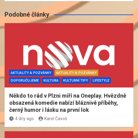
Podobné články
AKTUALITY & POZVÁNKY
AKTUALITY & POZVÁNKY
DOPORUČUJEME
KULTURA
KULTURNÍ TIPY
LIFESTYLE
Někdo to rád v Plzni míří na Oneplay. Hvězdně
obsazená komedie nabízí bláznivé příběhy,
černý humor i lásku na první lok
4 dny ago
Karel Čavoš