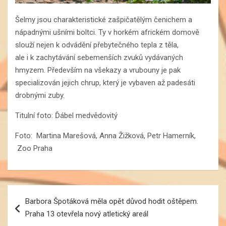
Šelmy jsou charakteristické zašpičatělým čenichem a
nápadnými ušními boltci. Ty v horkém africkém domově
slouží nejen k odvádění přebytečného tepla z těla,
ale i k zachytávání sebemenších zvuků vydávaných
hmyzem. Především na všekazy a vrubouny je pak
specializován jejich chrup, který je vybaven až padesáti
drobnými zuby.
Titulní foto: Ďábel medvědovitý
Foto: Martina Marešová, Anna Žižková, Petr Hamerník,
Zoo Praha
Navigace
Barbora Špotáková měla opět důvod hodit oštěpem.
pro
Praha 13 otevřela nový atletický areál
příspěvek