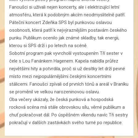
Fanoušci si užívali nejen koncerty, ale i elektrizující letní
atmosféru, která k podobným akcím neodmyslitelně patří.
Páteční koncert Zdeňka SPS byl punkovou oslavou
osobnosti, která patří k nejvýraznějším postavám českého
punku. Publikum ocenilo jak známé skladby, tak energii,
kterou si SPS drží i po letech na scéně.
Sobotní program pak vyvrcholil vystoupením Tří sester v
čele s Lou Fanánkem Hagenem. Kapela nabídla průřez
největšími hity a potvrdila, proč si už desítky let drží pevné
místo mezi nejpopulárnějšími českými koncertními
stálicemi. Fanoušci zpívali od prvních tónů a areál v Braníku
se proměnil ve velkou narozeninovou oslavu.
Oba večery ukázaly, že česká punková a hospodská
rocková scéna má stále obrovskou sílu, věrné publikum a
chuť pokračovat dál. Po úspěšném víkendu navíc Tři sestry
pokračují v dalších zastávkách svého turné po republice.