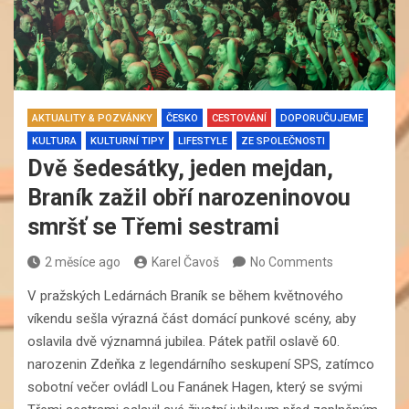
AKTUALITY & POZVÁNKY
ČESKO
CESTOVÁNÍ
DOPORUČUJEME
KULTURA
KULTURNÍ TIPY
LIFESTYLE
ZE SPOLEČNOSTI
Dvě šedesátky, jeden mejdan,
Braník zažil obří narozeninovou
smršť se Třemi sestrami
2 měsíce ago
Karel Čavoš
No Comments
V pražských Ledárnách Braník se během květnového
víkendu sešla výrazná část domácí punkové scény, aby
oslavila dvě významná jubilea. Pátek patřil oslavě 60.
narozenin Zdeňka z legendárního seskupení SPS, zatímco
sobotní večer ovládl Lou Fanánek Hagen, který se svými