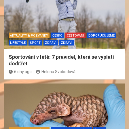
AKTUALITY & POZVÁNKY
ČESKO
CESTOVÁNÍ
DOPORUČUJEME
LIFESTYLE
SPORT
ZDRAVÍ
ZDRAVÍ
Sportování v létě: 7 pravidel, která se vyplatí
dodržet
6 dny ago
Helena Svobodová