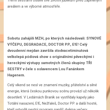
Třemi sestrami oslavil své životní jubileum před zaplněným
areálem a ve výborné atmosféře.
Sobotu zahájíili MZH, po kterých následovali: SYNOVÉ
VÝČEPU, DEGRADACE, DOCTOR P.P., E!E! Celý
dvoudenní mejdan završila stodvacetiminutová
velkolepá pódiová show s originálními pěveckými i
hereckými výstupy samotných členů skupiny TŘI
SESTRY v čele s oslavencem Lou Fanánkem
Hagenem.
Celý víkend se nesl ve znamení muziky, přátelství a silné
energie, která českou punkovou scénu provází už několik
desetiletí. V Ledárnách Braník se vystřídaly kapely jako
Totální nasazení, E!E, Nežfaleš, Doctor P.P. a další hosté,
kteří vytvořili pestrý program napříč dvěma večery.