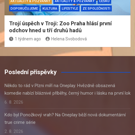
AKTUALITY & POZVÁNKY
AKTUALITY & POZVÁNKY
ČESKO
DOPORUČUJEME
KULTURA
LIFESTYLE
ZE SPOLEČNOSTI
Trojí úspěch v Troji: Zoo Praha hlásí první
odchov hned u tří druhů hadů
1 týdnem ago
Helena Svobodová
Poslední příspěvky
Někdo to rád v Plzni míří na Oneplay. Hvězdně obsazená
komedie nabízí bláznivé příběhy, černý humor i lásku na první lok
6. 8. 2026
Kdo byl Ponožkový vrah? Na Oneplay běží nová dokumentární
true crime série
2. 8. 2026