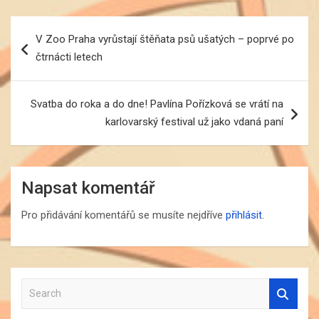
Navigace
V Zoo Praha vyrůstají štěňata psů ušatých – poprvé po
pro
čtrnácti letech
příspěvek
Svatba do roka a do dne! Pavlína Pořízková se vrátí na
karlovarský festival už jako vdaná paní
Napsat komentář
Pro přidávání komentářů se musíte nejdříve
přihlásit
.
S
e