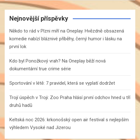
a
r
c
Nejnovější příspěvky
h
Někdo to rád v Plzni míří na Oneplay. Hvězdně obsazená
komedie nabízí bláznivé příběhy, černý humor i lásku na
první lok
Kdo byl Ponožkový vrah? Na Oneplay běží nová
dokumentární true crime série
Sportování v létě: 7 pravidel, která se vyplatí dodržet
Trojí úspěch v Troji: Zoo Praha hlásí první odchov hned u tří
druhů hadů
Keltská noc 2026: krkonošský open air festival s nejlepším
výhledem Vysoké nad Jizerou