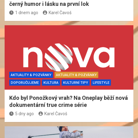
černý humor i lásku na první lok
1 dnem ago
Karel Čavoš
AKTUALITY & POZVÁNKY
AKTUALITY & POZVÁNKY
DOPORUČUJEME
KULTURA
KULTURNÍ TIPY
LIFESTYLE
Kdo byl Ponožkový vrah? Na Oneplay běží nová
dokumentární true crime série
5 dny ago
Karel Čavoš