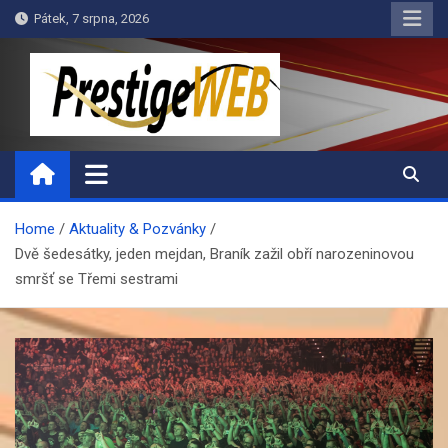
Skip
Pátek, 7 srpna, 2026
to
content
PrestigeWEB
Home
Aktuality & Pozvánky
Dvě šedesátky, jeden mejdan, Braník zažil obří narozeninovou
smršť se Třemi sestrami