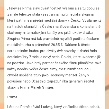
„Televize Prima slaví dvaatřicet let vysílání a za tu dobu se
z malé televize stala všestranná multimediální skupina,
která patří mezi přední mediální domy v Česku. Vysíláme již
na třinácti stanicích v Česku i na Slovensku s konzistentně
ukotvenými tematickými kanály pro jakéhokoliv diváka.
Skupina Prima má tak pravidelně největší podíl na českém
mediálním trhu s průměrně 26,85 %. Dárkem k těmto
narozeninám budou pro diváky dvě novinky – druhá řada
detektivní hry Zrádci a nový seriál Polabí, které uvedeme již
na podzim. Jako hrdý partner českého filmu přinášíme také
každý nedělní večer české filmy, mezi nimiž nebudou
chybět úspěšné tituly jako Hodinový manžel, Ženy v
pokušení nebo Účastníci zájezdu,“ říká generální ředitel
skupiny Prima
Marek Singer.
Prima
Léto na Primě přivítá Ludwig, který v několika dílech odhalí,