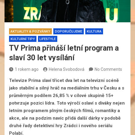
AKTUALITY & POZVÁNKY
DOPORUČUJEME
KULTURA
KULTURNÍ TIPY
LIFESTYLE
TV Prima přináší letní program a
slaví 30 let vysílání
1 rokem ago
Helena Svobodová
No Comments
Televize Prima slaví třicet dva let na televizní scéně
jako stabilní a silný hráč na mediálním trhu v Česku a s
průměrným podílem 26,85 % v cílové skupině 15+
potvrzuje pozici lídra. Toto výročí oslaví s diváky nejen
letním programem plným českých filmů, romantiky a
akce, ale na podzim navíc přidá další dárky v podobě
druhé řady detektivní hry Zrádci i nového seriálu
Polabí.