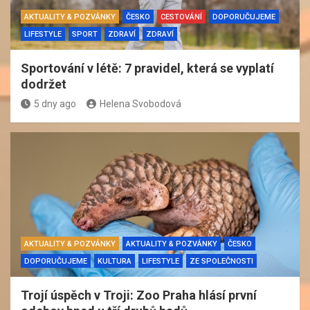
AKTUALITY & POZVÁNKY
ČESKO
CESTOVÁNÍ
DOPORUČUJEME
LIFESTYLE
SPORT
ZDRAVÍ
ZDRAVÍ
Sportování v létě: 7 pravidel, která se vyplatí
dodržet
5 dny ago
Helena Svobodová
AKTUALITY & POZVÁNKY
AKTUALITY & POZVÁNKY
ČESKO
DOPORUČUJEME
KULTURA
LIFESTYLE
ZE SPOLEČNOSTI
Trojí úspěch v Troji: Zoo Praha hlásí první