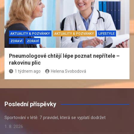
AKTUALITY & POZVÁNKY
AKTUALITY & POZVÁNKY
LIFESTYLE
ZDRAVÍ
ZDRAVÍ
Pneumologové chtějí lépe poznat nepřítele –
rakovinu plic
1 týdnem ago
Helena Svobodová
Poslední příspěvky
Sportování v létě: 7 pravidel, která se vyplatí dodržet
1. 8. 2026