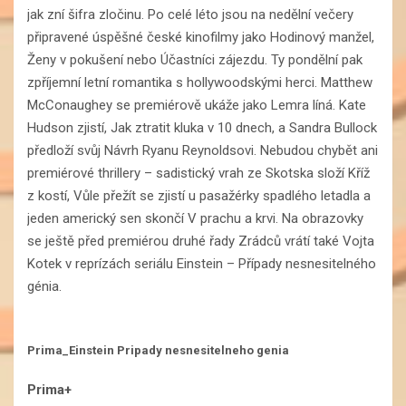
jak zní šifra zločinu. Po celé léto jsou na nedělní večery
připravené úspěšné české kinofilmy jako Hodinový manžel,
Ženy v pokušení nebo Účastníci zájezdu. Ty pondělní pak
zpříjemní letní romantika s hollywoodskými herci. Matthew
McConaughey se premiérově ukáže jako Lemra líná. Kate
Hudson zjistí, Jak ztratit kluka v 10 dnech, a Sandra Bullock
předloží svůj Návrh Ryanu Reynoldsovi. Nebudou chybět ani
premiérové thrillery – sadistický vrah ze Skotska složí Kříž
z kostí, Vůle přežít se zjistí u pasažérky spadlého letadla a
jeden americký sen skončí V prachu a krvi. Na obrazovky
se ještě před premiérou druhé řady Zrádců vrátí také Vojta
Kotek v reprízách seriálu Einstein – Případy nesnesitelného
génia.
Prima_Einstein Pripady nesnesitelneho genia
Prima+