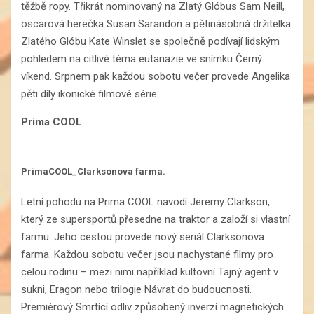
těžbě ropy. Třikrát nominovaný na Zlatý Glóbus Sam Neill,
oscarová herečka Susan Sarandon a pětinásobná držitelka
Zlatého Glóbu Kate Winslet se společně podívají lidským
pohledem na citlivé téma eutanazie ve snímku Černý
víkend. Srpnem pak každou sobotu večer provede Angelika
pěti díly ikonické filmové série.
Prima COOL
PrimaCOOL_Clarksonova farma.
Letní pohodu na Prima COOL navodí Jeremy Clarkson,
který ze supersportů přesedne na traktor a založí si vlastní
farmu. Jeho cestou provede nový seriál Clarksonova
farma. Každou sobotu večer jsou nachystané filmy pro
celou rodinu – mezi nimi například kultovní Tajný agent v
sukni, Eragon nebo trilogie Návrat do budoucnosti.
Premiérový Smrtící odliv způsobený inverzí magnetických