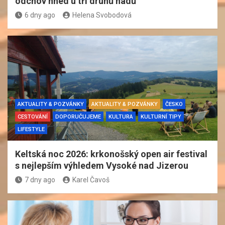
odchov hned u tří druhů hadů
6 dny ago
Helena Svobodová
AKTUALITY & POZVÁNKY
AKTUALITY & POZVÁNKY
ČESKO
CESTOVÁNÍ
DOPORUČUJEME
KULTURA
KULTURNÍ TIPY
LIFESTYLE
Keltská noc 2026: krkonošský open air festival
s nejlepším výhledem Vysoké nad Jizerou
7 dny ago
Karel Čavoš