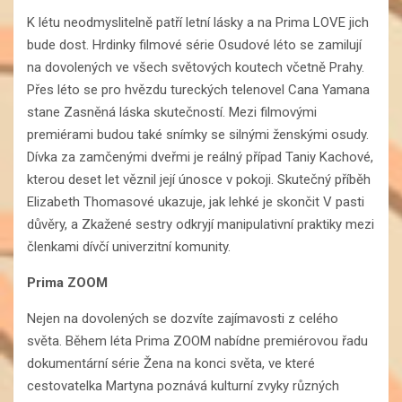
K létu neodmyslitelně patří letní lásky a na Prima LOVE jich
bude dost. Hrdinky filmové série Osudové léto se zamilují
na dovolených ve všech světových koutech včetně Prahy.
Přes léto se pro hvězdu tureckých telenovel Cana Yamana
stane Zasněná láska skutečností. Mezi filmovými
premiérami budou také snímky se silnými ženskými osudy.
Dívka za zamčenými dveřmi je reálný případ Taniy Kachové,
kterou deset let věznil její únosce v pokoji. Skutečný příběh
Elizabeth Thomasové ukazuje, jak lehké je skončit V pasti
důvěry, a Zkažené sestry odkryjí manipulativní praktiky mezi
členkami dívčí univerzitní komunity.
Prima ZOOM
Nejen na dovolených se dozvíte zajímavosti z celého
světa. Během léta Prima ZOOM nabídne premiérovou řadu
dokumentární série Žena na konci světa, ve které
cestovatelka Martyna poznává kulturní zvyky různých