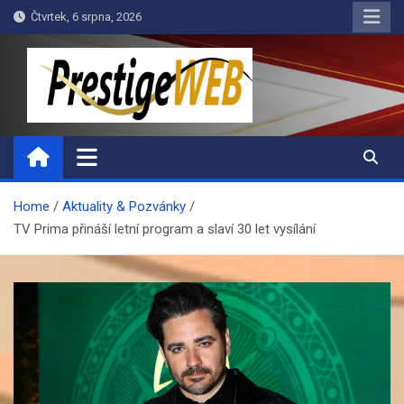
Skip
Čtvrtek, 6 srpna, 2026
to
content
PrestigeWEB
Home
Aktuality & Pozvánky
TV Prima přináší letní program a slaví 30 let vysílání