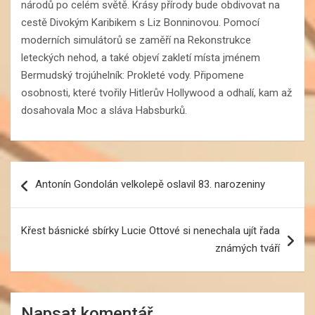
národů po celém světě. Krásy přírody bude obdivovat na
cestě Divokým Karibikem s Liz Bonninovou. Pomocí
moderních simulátorů se zaměří na Rekonstrukce
leteckých nehod, a také objeví zakletí místa jménem
Bermudský trojúhelník: Prokleté vody. Připomene
osobnosti, které tvořily Hitlerův Hollywood a odhalí, kam až
dosahovala Moc a sláva Habsburků.
Navigace
Antonín Gondolán velkolepě oslavil 83. narozeniny
pro
příspěvek
Křest básnické sbírky Lucie Ottové si nenechala ujít řada
známých tváří
Napsat komentář