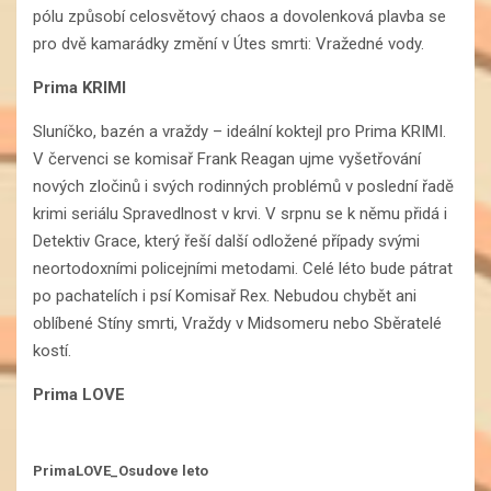
pólu způsobí celosvětový chaos a dovolenková plavba se
pro dvě kamarádky změní v Útes smrti: Vražedné vody.
Prima KRIMI
Sluníčko, bazén a vraždy – ideální koktejl pro Prima KRIMI.
V červenci se komisař Frank Reagan ujme vyšetřování
nových zločinů i svých rodinných problémů v poslední řadě
krimi seriálu Spravedlnost v krvi. V srpnu se k němu přidá i
Detektiv Grace, který řeší další odložené případy svými
neortodoxními policejními metodami. Celé léto bude pátrat
po pachatelích i psí Komisař Rex. Nebudou chybět ani
oblíbené Stíny smrti, Vraždy v Midsomeru nebo Sběratelé
kostí.
Prima LOVE
PrimaLOVE_Osudove leto