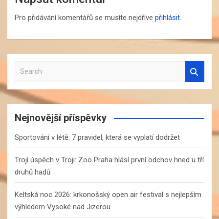
Pro přidávání komentářů se musíte nejdříve
přihlásit
.
S
e
a
r
c
Nejnovější příspěvky
h
Sportování v létě: 7 pravidel, která se vyplatí dodržet
Trojí úspěch v Troji: Zoo Praha hlásí první odchov hned u tří
druhů hadů
Keltská noc 2026: krkonošský open air festival s nejlepším
výhledem Vysoké nad Jizerou