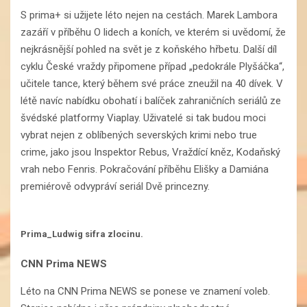
S prima+ si užijete léto nejen na cestách. Marek Lambora
zazáří v příběhu O lidech a koních, ve kterém si uvědomí, že
nejkrásnější pohled na svět je z koňského hřbetu. Další díl
cyklu České vraždy připomene případ „pedokrále Plyšáčka“,
učitele tance, který během své práce zneužil na 40 dívek. V
létě navíc nabídku obohatí i balíček zahraničních seriálů ze
švédské platformy Viaplay. Uživatelé si tak budou moci
vybrat nejen z oblíbených severských krimi nebo true
crime, jako jsou Inspektor Rebus, Vraždící kněz, Kodaňský
vrah nebo Fenris. Pokračování příběhu Elišky a Damiána
premiérově odvypráví seriál Dvě princezny.
Prima_Ludwig sifra zlocinu.
CNN Prima NEWS
Léto na CNN Prima NEWS se ponese ve znamení voleb.