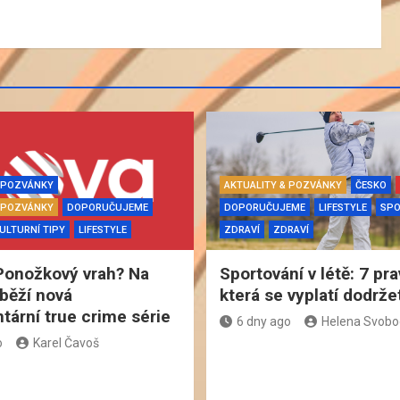
& POZVÁNKY
AKTUALITY & POZVÁNKY
ČESKO
& POZVÁNKY
DOPORUČUJEME
DOPORUČUJEME
LIFESTYLE
SP
ULTURNÍ TIPY
LIFESTYLE
ZDRAVÍ
ZDRAVÍ
Ponožkový vrah? Na
Sportování v létě: 7 pra
běží nová
která se vyplatí dodrže
ární true crime série
6 dny ago
Helena Svob
o
Karel Čavoš