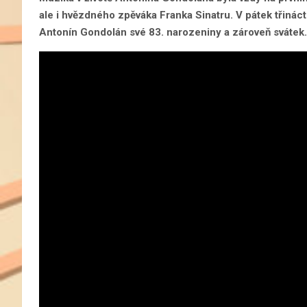
ale i hvězdného zpěváka Franka Sinatru. V pátek třinác
Antonín Gondolán své 83. narozeniny a zároveň svátek.