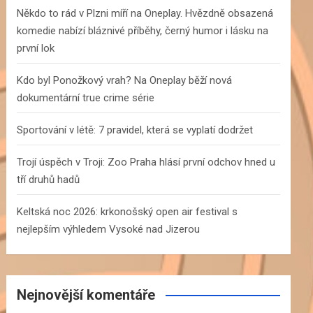
h
Někdo to rád v Plzni míří na Oneplay. Hvězdně obsazená
komedie nabízí bláznivé příběhy, černý humor i lásku na
první lok
Kdo byl Ponožkový vrah? Na Oneplay běží nová
dokumentární true crime série
Sportování v létě: 7 pravidel, která se vyplatí dodržet
Trojí úspěch v Troji: Zoo Praha hlásí první odchov hned u
tří druhů hadů
Keltská noc 2026: krkonošský open air festival s
nejlepším výhledem Vysoké nad Jizerou
Nejnovější komentáře