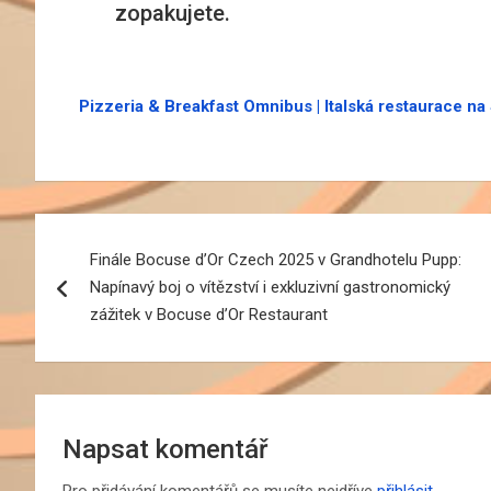
zopakujete.
Pizzeria & Breakfast Omnibus | Italská restaurace n
Navigace
Finále Bocuse d’Or Czech 2025 v Grandhotelu Pupp:
pro
Napínavý boj o vítězství i exkluzivní gastronomický
příspěvek
zážitek v Bocuse d’Or Restaurant
Napsat komentář
Pro přidávání komentářů se musíte nejdříve
přihlásit
.