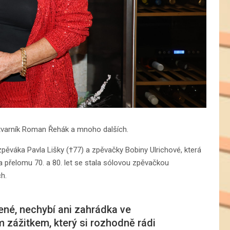
ýtvarník Roman Řehák a mnoho dalších.
pěváka Pavla Lišky (†77) a zpěvačky Bobiny Ulrichové, která
na přelomu 70. a 80. let se stala sólovou zpěvačkou
h.
ené, nechybí ani zahrádka ve
m zážitkem, který si rozhodně rádi