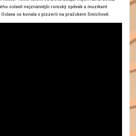
tého oslavil nejznámější romský zpěvák a muzikant
 Oslava se konala v pizzerii na pražském Smíchově.