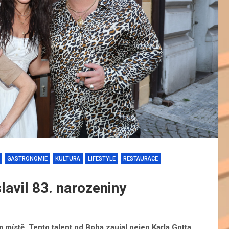
GASTRONOMIE
KULTURA
LIFESTYLE
RESTAURACE
avil 83. narozeniny
 místě. Tento talent od Boha zaujal nejen Karla Gotta,