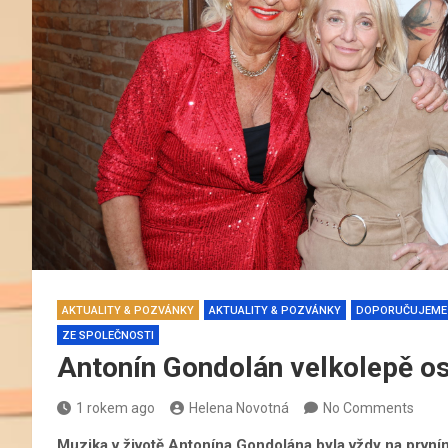
AKTUALITY & POZVÁNKY
AKTUALITY & POZVÁNKY
DOPORUČUJEME
ZE SPOLEČNOSTI
Antonín Gondolán velkolepě osl
1 rokem ago
Helena Novotná
No Comments
Muzika v životě Antonína Gondolána byla vždy na prvním