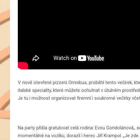
V nově otevřené pizzerii Omnibus, proběhl tento večírek, kter
italské speciality, které můžete ochutnat v útulném prostře
Je tu i možnost organizovat firemní i soukromé večírky vč
Na party přišla gratulovat celá rodina: Evou Gondolánová,, se
momentálně na vozíku, dorazil i herec Jiří Krampol. „Je zde