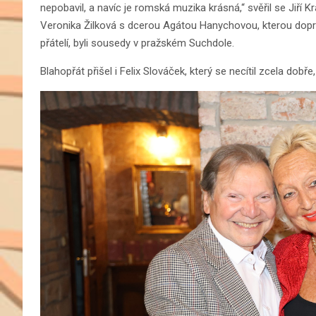
nepobavil, a navíc je romská muzika krásná,“ svěřil se Jiří K
Veronika Žilková s dcerou Agátou Hanychovou, kterou dopro
přátelí, byli sousedy v pražském Suchdole.
Blahopřát přišel i Felix Slováček, který se necítil zcela dobře