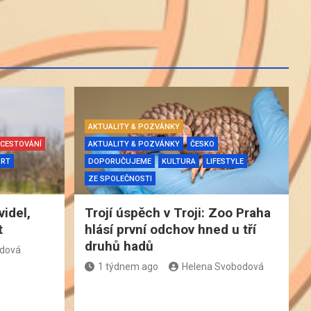
AKTUALITY & POZVÁNKY
CESTOVÁNÍ
AKTUALITY & POZVÁNKY
ČESKO
ORT
DOPORUČUJEME
KULTURA
LIFESTYLE
ZE SPOLEČNOSTI
videl,
Trojí úspěch v Troji: Zoo Praha
t
hlásí první odchov hned u tří
druhů hadů
odová
1 týdnem ago
Helena Svobodová