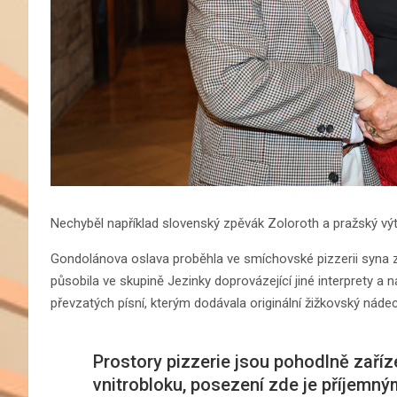
Nechyběl například slovenský zpěvák Zoloroth a pražský v
Gondolánova oslava proběhla ve smíchovské pizzerii syna z
působila ve skupině Jezinky doprovázející jiné interprety a 
převzatých písní, kterým dodávala originální žižkovský nádec
Prostory pizzerie jsou pohodlně zaříz
vnitrobloku, posezení zde je příjemný