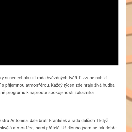
ý si nenechala ujít řada hvězdných tváří. Pizzerie nabízí
dí s příjemnou atmosférou. Každý týden zde hraje živá hudba.
etně programu k naprosté spokojenosti zákazníka.
stra Antonína, dále bratr František a řada dalších. I když
 skvělá atmosféra, samí přátelé. Už dlouho jsem se tak dobře