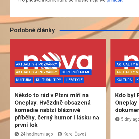
Podobné články
AKTUALITY & POZVÁNKY
AKTUALITY 
AKTUALITY & POZVÁNKY
DOPORUČUJEME
AKTUALITY 
KULTURA
KULTURNÍ TIPY
LIFESTYLE
KULTURA
K
Někdo to rád v Plzni míří na
Kdo byl 
Oneplay. Hvězdně obsazená
Oneplay 
komedie nabízí bláznivé
dokument
příběhy, černý humor i lásku na
5 dny ag
první lok
24 hodinami ago
Karel Čavoš