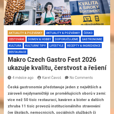
AKTUALITY & POZVÁNKY
AKTUALITY & POZVÁNKY
ČESKO
CESTOVÁNÍ
DOMOV & HOBBY
DOPORUČUJEME
GASTRONOMIE
KULTURA
KULTURNÍ TIPY
LIFESTYLE
RECEPTY & INGREDIENCE
RESTAURACE
Makro Czech Gastro Fest 2026
ukazuje kvalitu, čerstvost a řešení
4 měsíce ago
Karel Čavoš
No Comments
Česká gastronomie představuje jeden z největších a
zároveň nejdynamičtěji se proměňujících oborů v zemi:
více než 50 tisíc restaurací, kaváren a bister a dalších
zhruba 11 tisíc provozů institucionálního stravování
(ve školách, nemocnicích, sociálních službách či