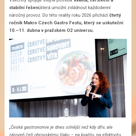
Všechny spojuje stejná potřeba:
kvalita, čerstvost a
stabilní řešení
,která umožní zvládnout každodenní
náročný provoz. Do této reality roku 2026 přichází
čtvrtý
ročník Makro Czech Gastro Festu, který se uskuteční
10.–11. dubna v pražském O2 universu.
„Česká gastronomie je dnes silnější než kdy dřív, ale
zároveň čelí obrovskému tlaku – na kvalitu, na efektivitu,