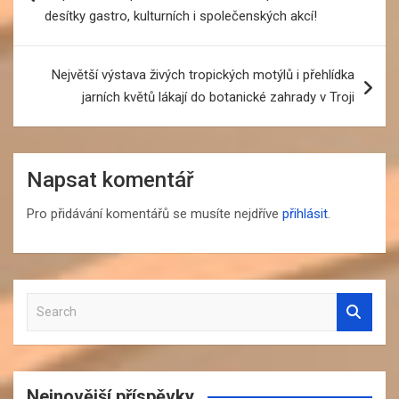
příspěvek
desítky gastro, kulturních i společenských akcí!
Největší výstava živých tropických motýlů i přehlídka
jarních květů lákají do botanické zahrady v Troji
Napsat komentář
Pro přidávání komentářů se musíte nejdříve
přihlásit
.
S
e
a
r
c
Nejnovější příspěvky