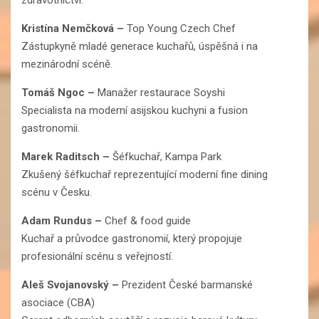
Kristína Nemčková
–
Top Young Czech Chef
Zástupkyně mladé generace kuchařů, úspěšná i na
mezinárodní scéně.
Tomáš Ngoc
–
Manažer restaurace Soyshi
Specialista na moderní asijskou kuchyni a fusion
gastronomii.
Marek Raditsch
–
Šéfkuchař, Kampa Park
Zkušený šéfkuchař reprezentující moderní fine dining
scénu v Česku.
Adam Rundus
–
Chef & food guide
Kuchař a průvodce gastronomií, který propojuje
profesionální scénu s veřejností.
Aleš Svojanovský
–
Prezident České barmanské
asociace (CBA)