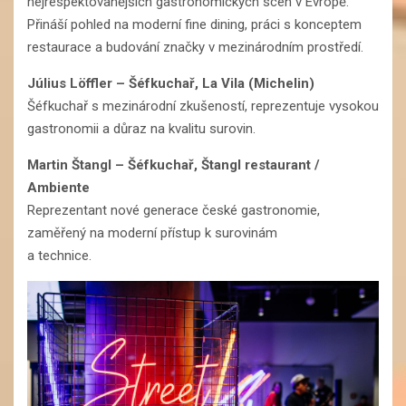
nejrespektovanějších gastronomických scén v Evropě.
Přináší pohled na moderní fine dining, práci s konceptem
restaurace a budování značky v mezinárodním prostředí.
Július Löffler
–
Šéfkuchař, La Vila (Michelin)
Šéfkuchař s mezinárodní zkušeností, reprezentuje vysokou
gastronomii a důraz na kvalitu surovin.
Martin Štangl
–
Šéfkuchař, Štangl restaurant /
Ambiente
Reprezentant nové generace české gastronomie,
zaměřený na moderní přístup k surovinám
a technice.