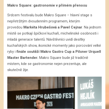
Makro Square: gastronomie v přímém přenosu
Srdcem festivalu bude Makro Square – hlavní stage s
nepřetržitým dvoudenním programem, kterým
provedou
Markéta Hrubešová a Pavel Cejnar
. Na jednom
místě se potkají špičkoví kuchaři, michelinské osobnosti i
mladá generace talentů. Návštěvníci uvidí desítky
kuchařských show, ikonické momenty jako porcování velké
ryby i
finále soutěží Makro Gastro
Cup a Pilsner Urquell
Master Bartender.
Makro Square bude již tradičně
místem, kde se gastronomie nejen prezentuje, ale
skutečně žije.