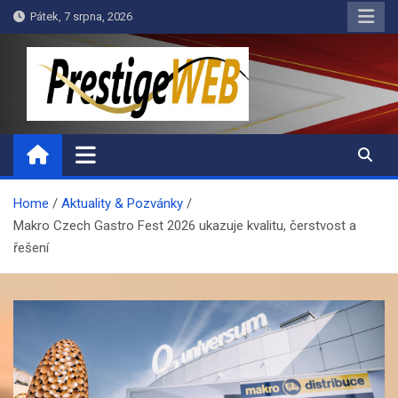
Skip
Pátek, 7 srpna, 2026
to
content
PrestigeWEB
Home
Aktuality & Pozvánky
Makro Czech Gastro Fest 2026 ukazuje kvalitu, čerstvost a
řešení