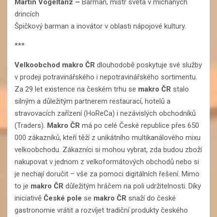
Martin Vogeltanz
–
Barman, mistr světa v míchaných
drincích
Špičkový barman a inovátor v oblasti nápojové kultury.
***
Velkoobchod makro ČR
dlouhodobě poskytuje své služby
v prodeji potravinářského i nepotravinářského sortimentu.
Za 29 let existence na českém trhu se
makro ČR
stalo
silným a důležitým partnerem restaurací, hotelů a
stravovacích zařízení (HoReCa) i nezávislých obchodníků
(Traders).
Makro ČR
má po celé České republice přes 650
000 zákazníků, kteří těží z unikátního multikanálového mixu
velkoobchodu. Zákazníci si mohou vybrat, zda budou zboží
nakupovat v jednom z velkoformátových obchodů nebo si
je nechají doručit – vše za pomoci digitálních řešení. Mimo
to je
makro ČR
důležitým hráčem na poli udržitelnosti. Díky
iniciativě
České pole
se
makro ČR
snaží do české
gastronomie vrátit a rozvíjet tradiční produkty českého