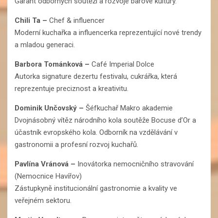
Garant odborných soutěží a rozvoje barové kultury.
Chili Ta
–
Chef & influencer
Moderní kuchařka a influencerka reprezentující nové trendy
a mladou generaci.
Barbora Tománková
–
Café Imperial Dolce
Autorka signature dezertu festivalu, cukrářka, která
reprezentuje preciznost a kreativitu.
Dominik Unčovský
–
Šéfkuchař Makro akademie
Dvojnásobný vítěz národního kola soutěže Bocuse d’Or a
účastník evropského kola. Odborník na vzdělávání v
gastronomii a profesní rozvoj kuchařů.
Pavlína Vránová
–
Inovátorka nemocničního stravování
(Nemocnice Havířov)
Zástupkyně institucionální gastronomie a kvality ve
veřejném sektoru.