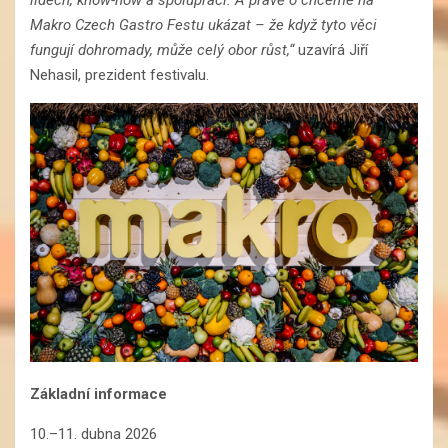
lidech, know-how a spolupráci. A právě o chceme na
Makro Czech Gastro Festu ukázat – že když tyto věci
fungují dohromady, může celý obor růst,“
uzavírá Jiří
Nehasil, prezident festivalu.
Základní informace
10.–11. dubna 2026