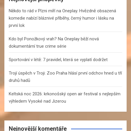
h
Někdo to rád v Plzni míří na Oneplay. Hvězdně obsazená
komedie nabízí bláznivé příběhy, černý humor i lásku na
první lok
Kdo byl Ponožkový vrah? Na Oneplay běží nová
dokumentární true crime série
Sportování v létě: 7 pravidel, která se vyplatí dodržet
Trojí úspěch v Troji: Zoo Praha hlásí první odchov hned u tří
druhů hadů
Keltská noc 2026: krkonošský open air festival s nejlepším
výhledem Vysoké nad Jizerou
Nejnovější komentáře