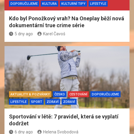
DOPORUČUJEME
KULTURA
KULTURNÍ TIPY
LIFESTYLE
Kdo byl Ponožkový vrah? Na Oneplay běží nová
dokumentární true crime série
5 dny ago
Karel Čavoš
AKTUALITY & POZVÁNKY
ČESKO
CESTOVÁNÍ
DOPORUČUJEME
LIFESTYLE
SPORT
ZDRAVÍ
ZDRAVÍ
Sportování v létě: 7 pravidel, která se vyplatí
dodržet
6 dny ago
Helena Svobodová