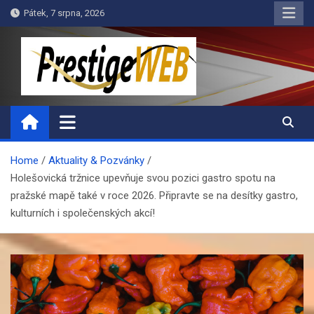
Skip
Pátek, 7 srpna, 2026
to
content
PrestigeWEB
Home
Aktuality & Pozvánky
Holešovická tržnice upevňuje svou pozici gastro spotu na
pražské mapě také v roce 2026. Připravte se na desítky gastro,
kulturních i společenských akcí!