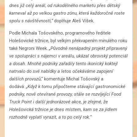
dnes již celý areál, od rukodělného marketu přes dětský
karneval až po velkou gastro zónu, která každoročně roste
spolu s návštěvností,“
doplňuje Aleš Víšek.
Podle Michala Tošovského, programového ředitele
Holešovické tržnice, byl velkým překvapením minulého roku
také Negroni Week.
„Původně nenápadný projekt připravený
ve spolupráci s nájemci v areálu, ukázal obrovský potenciál
a dosah. Mnohé podniky zařadily tento ikonický koktejl
natrvalo do své nabídky a letos očekáváme zapojení
dalších provozů
,“ komentuje Michal Tošovský a
dodává:
„Když k tomu připočteme stávající gastronomické
podniky, nově otevírané provozy, stále se rozvíjející Food
Truck Point i další jednorázové akce, je zřejmé, že
Holešovická tržnice je dnes místem, kam se za jídlem
rozhodně vyplatí vyrazit, a to po celý rok.“