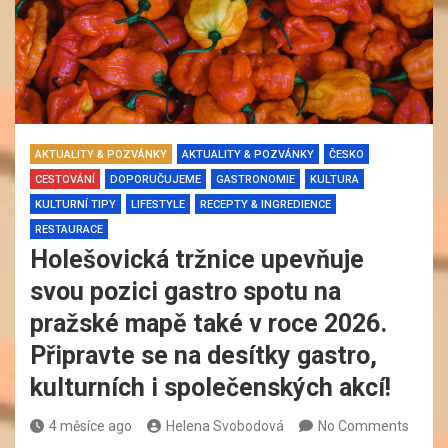
AKTUALITY & POZVÁNKY
AKTUALITY & POZVÁNKY
ČESKO
CESTOVÁNÍ
DOPORUČUJEME
GASTRONOMIE
KULTURA
KULTURNÍ TIPY
LIFESTYLE
RECEPTY & INGREDIENCE
RESTAURACE
Holešovická tržnice upevňuje
svou pozici gastro spotu na
pražské mapě také v roce 2026.
Připravte se na desítky gastro,
kulturních i společenských akcí!
4 měsíce ago
Helena Svobodová
No Comments