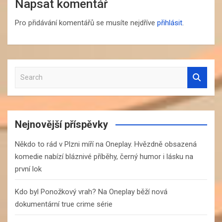
Napsat komentář
Pro přidávání komentářů se musíte nejdříve
přihlásit
.
S
e
a
r
c
Nejnovější příspěvky
h
Někdo to rád v Plzni míří na Oneplay. Hvězdně obsazená
komedie nabízí bláznivé příběhy, černý humor i lásku na
první lok
Kdo byl Ponožkový vrah? Na Oneplay běží nová
dokumentární true crime série