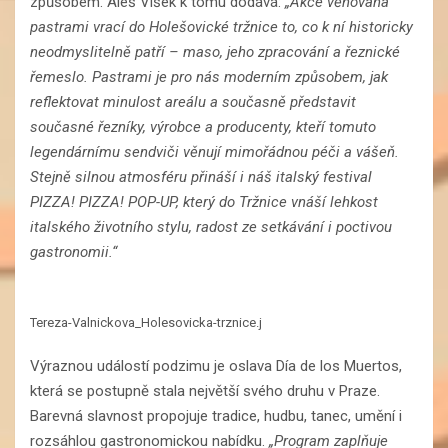
způsobem. Aleš Víšek k tomu dodává:
„Akce věnovaná
pastrami vrací do Holešovické tržnice to, co k ní historicky
neodmyslitelně patří – maso, jeho zpracování a řeznické
řemeslo. Pastrami je pro nás moderním způsobem, jak
reflektovat minulost areálu a současně představit
současné řezníky, výrobce a producenty, kteří tomuto
legendárnímu sendviči věnují mimořádnou péči a vášeň.
Stejně silnou atmosféru přináší i náš italský festival
PIZZA! PIZZA! POP-UP, který do Tržnice vnáší lehkost
italského životního stylu, radost ze setkávání i poctivou
gastronomii.“
Tereza-Valnickova_Holesovicka-trznice.j
Výraznou událostí podzimu je oslava Día de los Muertos,
která se postupně stala největší svého druhu v Praze.
Barevná slavnost propojuje tradice, hudbu, tanec, umění i
rozsáhlou gastronomickou nabídku.
„Program zaplňuje