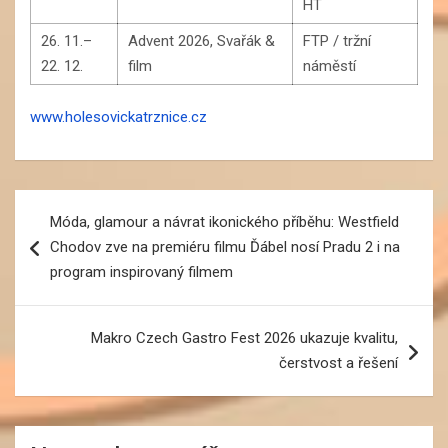
HT
26. 11.–
Advent 2026, Svařák &
FTP / tržní
22. 12.
film
náměstí
www.holesovickatrznice.cz
Navigace
Móda, glamour a návrat ikonického příběhu: Westfield
pro
Chodov zve na premiéru filmu Ďábel nosí Pradu 2 i na
příspěvek
program inspirovaný filmem
Makro Czech Gastro Fest 2026 ukazuje kvalitu,
čerstvost a řešení