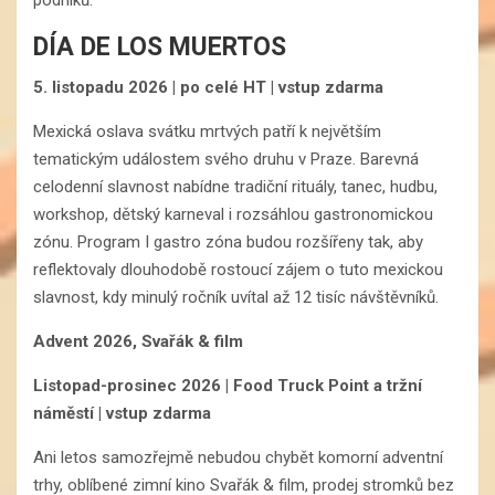
DÍA DE LOS MUERTOS
5. listopadu 2026 | po celé HT | vstup zdarma
Mexická oslava svátku mrtvých patří k největším
tematickým událostem svého druhu v Praze. Barevná
celodenní slavnost nabídne tradiční rituály, tanec, hudbu,
workshop, dětský karneval i rozsáhlou gastronomickou
zónu. Program I gastro zóna budou rozšířeny tak, aby
reflektovaly dlouhodobě rostoucí zájem o tuto mexickou
slavnost, kdy minulý ročník uvítal až 12 tisíc návštěvníků.
Advent 2026, Svařák & film
Listopad-prosinec 2026 | Food Truck Point a tržní
náměstí | vstup zdarma
Ani letos samozřejmě nebudou chybět komorní adventní
trhy, oblíbené zimní kino Svařák & film, prodej stromků bez