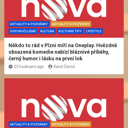
AKTUALITY & POZVÁNKY
AKTUALITY & POZVÁNKY
DOPORUČUJEME
KULTURA
KULTURNÍ TIPY
LIFESTYLE
Někdo to rád v Plzni míří na Oneplay. Hvězdně
obsazená komedie nabízí bláznivé příběhy,
černý humor i lásku na první lok
23 hodinami ago
Karel Čavoš
AKTUALITY & POZVÁNKY
AKTUALITY & POZVÁNKY