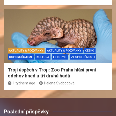
AKTUALITY & POZVÁNKY
AKTUALITY & POZVÁNKY
ČESKO
DOPORUČUJEME
KULTURA
LIFESTYLE
ZE SPOLEČNOSTI
Trojí úspěch v Troji: Zoo Praha hlásí první
odchov hned u tří druhů hadů
1 týdnem ago
Helena Svobodová
Poslední příspěvky