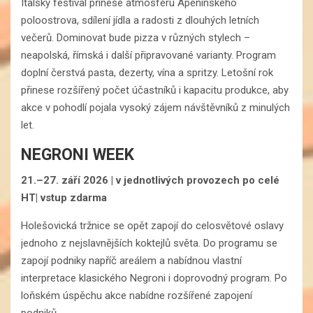
Italský festival přinese atmosféru Apeninského
poloostrova, sdílení jídla a radosti z dlouhých letních
večerů. Dominovat bude pizza v různých stylech –
neapolská, římská i další připravované varianty. Program
doplní čerstvá pasta, dezerty, vína a spritzy. Letošní rok
přinese rozšířený počet účastníků i kapacitu produkce, aby
akce v pohodlí pojala vysoký zájem návštěvníků z minulých
let.
NEGRONI WEEK
21.–27. září 2026 | v jednotlivých provozech po celé
HT| vstup zdarma
Holešovická tržnice se opět zapojí do celosvětové oslavy
jednoho z nejslavnějších koktejlů světa. Do programu se
zapojí podniky napříč areálem a nabídnou vlastní
interpretace klasického Negroni i doprovodný program. Po
loňském úspěchu akce nabídne rozšířené zapojení
podniků.