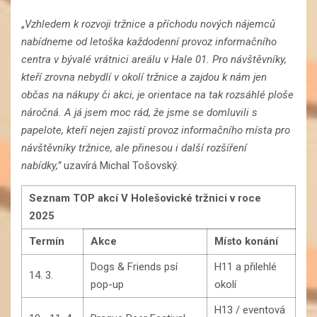
„
Vzhledem k rozvoji tržnice a příchodu nových nájemců
nabídneme od letoška každodenní provoz informačního
centra v bývalé vrátnici areálu v Hale 01. Pro návštěvníky,
kteří zrovna nebydlí v okolí tržnice a zajdou k nám jen
občas na nákupy či akci, je orientace na tak rozsáhlé ploše
náročná. A já jsem moc rád, že jsme se domluvili s
papelote, kteří nejen zajistí provoz informačního místa pro
návštěvníky tržnice, ale přinesou i další rozšíření
nabídky,”
uzavírá Michal Tošovský.
Seznam TOP akcí V Holešovické tržnici v roce
2025
Termín
Akce
Místo konání
Dogs & Friends psí
H11 a přilehlé
14. 3.
pop-up
okolí
H13 / eventová