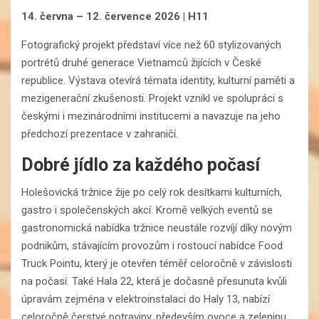
14. června – 12. července
2026 | H11
Fotografický projekt představí více než 60 stylizovaných
portrétů druhé generace Vietnamců žijících v České
republice. Výstava otevírá témata identity, kulturní paměti a
mezigenerační zkušenosti. Projekt vznikl ve spolupráci s
českými i mezinárodními institucemi a navazuje na jeho
předchozí prezentace v zahraničí.
Dobré jídlo za každého počasí
Holešovická tržnice žije po celý rok desítkami kulturních,
gastro i společenských akcí. Kromě velkých eventů se
gastronomická nabídka tržnice neustále rozvíjí díky novým
podnikům, stávajícím provozům i rostoucí nabídce Food
Truck Pointu, který je otevřen téměř celoročně v závislosti
na počasí. Také Hala 22, která je dočasně přesunuta kvůli
úpravám zejména v elektroinstalaci do Haly 13, nabízí
celoročně čerstvé potraviny, především ovoce a zeleninu