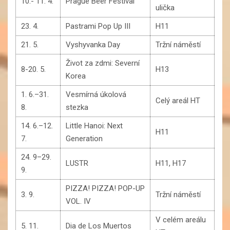
10.- 11. 4.
Prague Beer Festival
ulička
23. 4.
Pastrami Pop Up III
H11
21. 5.
Vyshyvanka Day
Tržní náměstí
Život za zdmi: Severní
8-20. 5.
H13
Korea
1. 6.–31.
Vesmírná úkolová
Celý areál HT
8.
stezka
14. 6.–12.
Little Hanoi: Next
H11
7.
Generation
24. 9–29.
LUSTR
H11, H17
9.
PIZZA! PIZZA! POP-UP
3. 9.
Tržní náměstí
VOL. IV
V celém areálu
5. 11.
Dia de Los Muertos