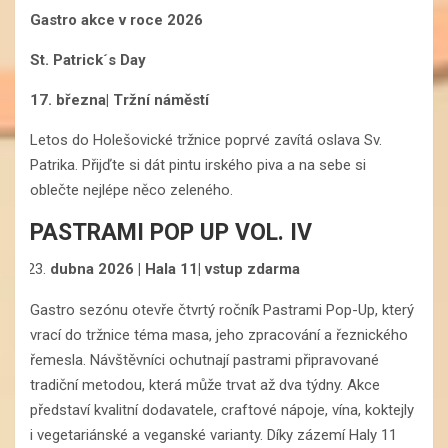
Gastro akce v roce 2026
St. Patrick´s Day
17. března| Tržní náměstí
Letos do Holešovické tržnice poprvé zavítá oslava Sv.
Patrika. Přijďte si dát pintu irského piva a na sebe si
oblečte nejlépe něco zeleného.
PASTRAMI POP UP VOL. IV
dubna 2026 | Hala 11| vstup zdarma
Gastro sezónu otevře čtvrtý ročník Pastrami Pop-Up, který
vrací do tržnice téma masa, jeho zpracování a řeznického
řemesla. Návštěvníci ochutnají pastrami připravované
tradiční metodou, která může trvat až dva týdny. Akce
představí kvalitní dodavatele, craftové nápoje, vína, koktejly
i vegetariánské a veganské varianty. Díky zázemí Haly 11