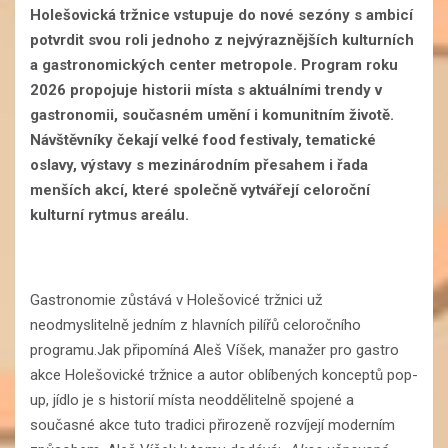
Holešovická tržnice vstupuje do nové sezóny s ambicí
potvrdit svou roli jednoho z nejvýraznějších kulturních
a gastronomických center metropole. Program roku
2026 propojuje historii místa s aktuálními trendy v
gastronomii, současném umění i komunitním životě.
Návštěvníky čekají velké food festivaly, tematické
oslavy, výstavy s mezinárodním přesahem i řada
menších akcí, které společně vytvářejí celoroční
kulturní rytmus areálu.
Gastronomie zůstává v Holešovicé tržnici už
neodmyslitelně jedním z hlavních pilířů celoročního
programu.Jak připomíná Aleš Víšek, manažer pro gastro
akce Holešovické tržnice a autor oblíbených konceptů pop-
up, jídlo je s historií místa neoddělitelně spojené a
současné akce tuto tradici přirozeně rozvíjejí moderním