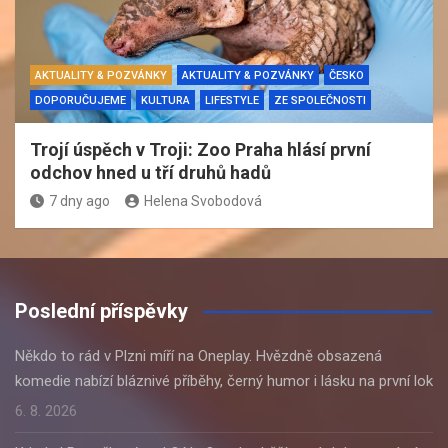
AKTUALITY & POZVÁNKY
AKTUALITY & POZVÁNKY
ČESKO
DOPORUČUJEME
KULTURA
LIFESTYLE
ZE SPOLEČNOSTI
Trojí úspěch v Troji: Zoo Praha hlásí první
odchov hned u tří druhů hadů
7 dny ago
Helena Svobodová
Poslední příspěvky
Někdo to rád v Plzni míří na Oneplay. Hvězdně obsazená
komedie nabízí bláznivé příběhy, černý humor i lásku na první lok
6. 8. 2026