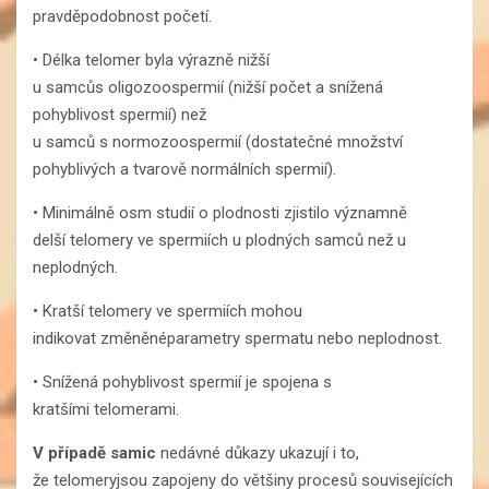
pravděpodobnost početí.
• Délka telomer byla výrazně nižší
u samcůs oligozoospermií (nižší počet a snížená
pohyblivost spermií) než
u samců s normozoospermií (dostatečné množství
pohyblivých a tvarově normálních spermií).
• Minimálně osm studií o plodnosti zjistilo významně
delší telomery ve spermiích u plodných samců než u
neplodných.
• Kratší telomery ve spermiích mohou
indikovat změněnéparametry spermatu nebo neplodnost.
• Snížená pohyblivost spermií je spojena s
kratšími telomerami.
V případě samic
nedávné důkazy ukazují i to,
že telomeryjsou zapojeny do většiny procesů souvisejících