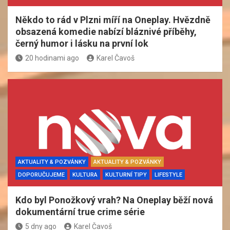
Někdo to rád v Plzni míří na Oneplay. Hvězdně
obsazená komedie nabízí bláznivé příběhy,
černý humor i lásku na první lok
20 hodinami ago
Karel Čavoš
AKTUALITY & POZVÁNKY
AKTUALITY & POZVÁNKY
DOPORUČUJEME
KULTURA
KULTURNÍ TIPY
LIFESTYLE
Kdo byl Ponožkový vrah? Na Oneplay běží nová
dokumentární true crime série
5 dny ago
Karel Čavoš