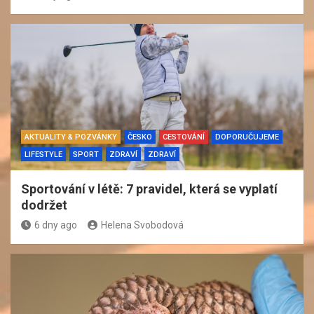
AKTUALITY & POZVÁNKY
ČESKO
CESTOVÁNÍ
DOPORUČUJEME
LIFESTYLE
SPORT
ZDRAVÍ
ZDRAVÍ
Sportování v létě: 7 pravidel, která se vyplatí
dodržet
6 dny ago
Helena Svobodová