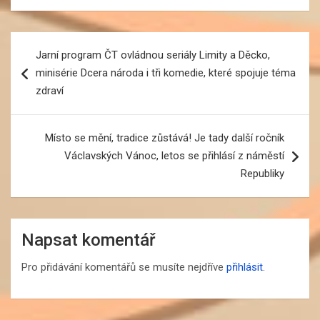
Navigace
Jarní program ČT ovládnou seriály Limity a Děcko,
pro
minisérie Dcera národa i tři komedie, které spojuje téma
příspěvek
zdraví
Místo se mění, tradice zůstává! Je tady další ročník
Václavských Vánoc, letos se přihlásí z náměstí
Republiky
Napsat komentář
Pro přidávání komentářů se musíte nejdříve
přihlásit
.