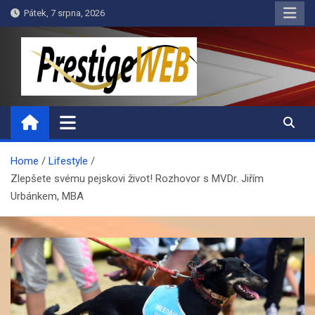
Skip
Pátek, 7 srpna, 2026
to
content
PrestigeWEB
Home
Lifestyle
Zlepšete svému pejskovi život! Rozhovor s MVDr. Jiřím
Urbánkem, MBA