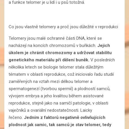
a funkce telomer je u lidí i u psů totožná.
Co jsou vlastně telomery a proč jsou důležité v reprodukci
Telomery jsou malé ochranné části DNA, které se
nacházejí na koncích chromozomů v buňkách.
Jejich
úkolem je chránit chromozomy a udržovat stabilitu
genetického materiálu při dělení buněk.
V posledních
několika letech se biologie telomer stala důležitým
tématem v oblasti reprodukce, což iniciovalo řadu studií
zaměřených na vztah mezi délkou telomer a
spermatogenezí (tvorbou spermií) a plodností samců,
vývojem embrya a jeho kvalitou během asistované
reprodukce, stejně jako na samičí patologie, v oblasti
vaječníků a ovariální nedostatečnosti. Laicky
řečeno.
Jedním z faktorů negativně ovlivňujících
plodnost jak samic, tak samců je stav telomer, tedy