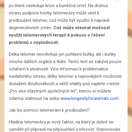
po které následuje krize a buněčná smrt. Na druhou
stranu podpora tvorby telomerázy může vést k
prodloužení telomer, což může být využito k nápravě
degenerativních změn.
Což může otevírat možnost
využití
telomerových
terapií k pokusu o řešení
problémů s neplodností.
Délka telomer neovlivňuje jen pohlavní buňky, ale i buňky
mnoha dalších orgánů a tkání. Tento text se zabývá pouze
vztahem k plodnosti. Více informací k problematice
oxidativního stresu, délky telomer a nejnovějších možností
dosažení dlouhověkosti a větší vitality psů najdete v knize
„Pro více šťastných společných let“, kterou si můžete
zdarma stáhnout na webu
www.longevityforanimals.com
.
Jak lze pomoci telomerám k prodloužení?
Hladina telomerázy je nový faktor, na který je dobré se
zaměřit při přípravě na připouštění a březost. Stanovování