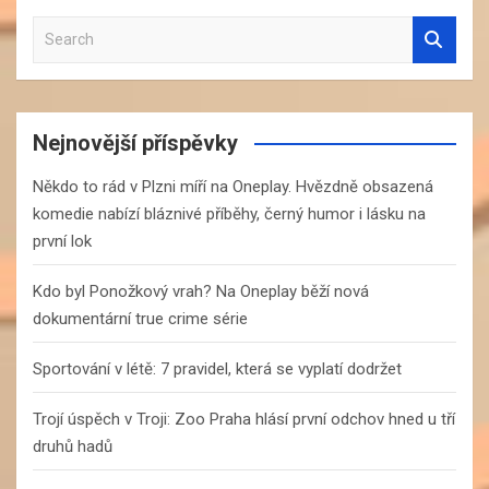
S
e
a
r
c
Nejnovější příspěvky
h
Někdo to rád v Plzni míří na Oneplay. Hvězdně obsazená
komedie nabízí bláznivé příběhy, černý humor i lásku na
první lok
Kdo byl Ponožkový vrah? Na Oneplay běží nová
dokumentární true crime série
Sportování v létě: 7 pravidel, která se vyplatí dodržet
Trojí úspěch v Troji: Zoo Praha hlásí první odchov hned u tří
druhů hadů