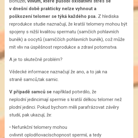
Bohužel,
vlivům, které působí oxidativní stres se
v dnešní době prakticky nelze vyhnout a
poškození telomer se týká každého psa.
Z hlediska
reprodukce studie naznačují, že kratší telomery mohou být
spojeny s nižší kvalitou spermatu (samčích pohlavních
buněk) a oocytů (samiččích pohlavních buněk), což může
mít vliv na úspěšnost reprodukce a zdraví potomstva.
A je to skutečně problém?
Vědecké informace naznačují že ano, a to jak na
straně samců,tak samic.
V případě samců
se
například potvrdilo, že
neplodní jedincimají spermie s kratší délkou telomer než
plodní jedinci. Pokud bychom měli parafrázovat závěry
studií, pak ukazují, že:
• Nefunkční telomery mohou
ovlivnit oplodňovacíschopnost spermií, a tedy