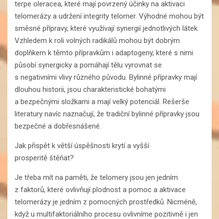
terpe oleracea, které mají povrzený účinky na aktivaci
telomerázy a udržení integrity telomer. Výhodné mohou být
směsné přípravy, které využívají synergií jednotlivých látek.
Vzhledem k roli volných radikálů mohou být dobrým
doplňkem k těmto přípravkům i adaptogeny, které s nimi
působí synergicky a pomáhají tělu vyrovnat se
s negativními vlivy různého původu.
Bylinné přípravky mají
dlouhou historii, jsou charakteristické bohatými
a bezpečnými složkami a mají velký potenciál. Rešerše
literatury navíc naznačují, že tradiční bylinné přípravky jsou
bezpečné a dobřesnášené.
Jak přispět k větší úspěšnosti krytí a vyšší
prosperitě štěňat?
Je třeba mít na paměti, že telomery jsou jen jedním
z faktorů, které ovlivňují plodnost a pomoc a aktivace
telomerázy je jedním z pomocných prostředků. Nicméně,
když u multifaktoriálního procesu ovlivníme pozitivně i jen