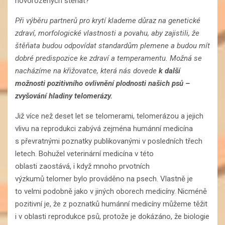
novorozených štěňat?
Při výběru partner
ů
pro krytí klad
eme
důraz na genetické
zdraví, morfologické vlastnosti a povahu, aby zajistili, že
štěňata budou odpovídat standardům plemene a budou mít
dobré predispozice k
e
zdraví a temperamentu.
Možná se
nacházíme na
křižovatce,
která nás dovede
k
další
možnosti pozitivního
ovlivnění
plodnost
i našich psů
–
zvyšování hladiny telomerázy
.
Již více než deset let se telomerami, telomerázou a jejich
vlivu na reprodukci zabývá zejména humánní medicína
s převratnými poznatky publikovanými v posledních třech
letech. Bohužel veterinární medicína v této
oblasti zaostává, i když mnoho prvotních
výzkumů telomer bylo prováděno na psech. Vlastně je
to velmi podobně jako v jiných oborech medicíny. Nicméně
pozitivní je, že z poznatků humánní medicíny můžeme těžit
i v oblasti reprodukce psů, protože je dokázáno, že biologie