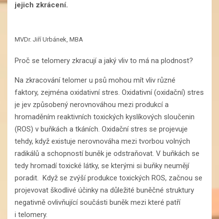
jejich zkrácení.
MVDr. Jiří Urbánek, MBA
Proč se telomery zkracují a jaký vliv to má na plodnost?
Na zkracování telomer u psů mohou mít vliv různé
faktory, zejména oxidativní stres. Oxidativní (oxidační) stres
je jev způsobený nerovnováhou mezi produkcí a
hromaděním reaktivních toxických kyslíkových sloučenin
(ROS) v buňkách a tkáních. Oxidační stres se projevuje
tehdy, když existuje nerovnováha mezi tvorbou volných
radikálů a schopností buněk je odstraňovat. V buňkách se
tedy hromadí toxické látky, se kterými si buňky neumějí
poradit. Když se zvýší produkce toxických ROS, začnou se
projevovat škodlivé účinky na důležité buněčné struktury
negativně ovlivňující součásti buněk mezi které patří
i telomery.