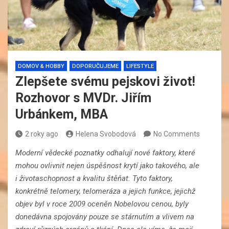
DOMOV & HOBBY
DOPORUČUJEME
LIFESTYLE
Zlepšete svému pejskovi život!
Rozhovor s MVDr. Jiřím
Urbánkem, MBA
2 roky ago
Helena Svobodová
No Comments
Moderní vědecké poznatky odhalují nové faktory, které
mohou ovlivnit nejen úspěšnost krytí jako takového, ale
i životaschopnost a kvalitu štěňat. Tyto faktory,
konkrétně telomery, telomeráza a jejich funkce, jejichž
objev byl v roce 2009 oceněn Nobelovou cenou, byly
donedávna spojovány pouze se stárnutím a vlivem na