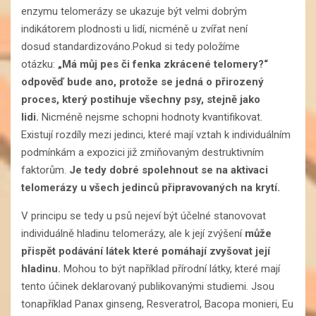
enzymu telomerázy se ukazuje být velmi dobrým
indikátorem plodnosti u lidí, nicméně u zvířat není
dosud standardizováno.Pokud si tedy položíme
otázku:
„Má můj pes či fenka zkrácené
telomery
?“
odpověď bude ano, protože se jedná o přirozený
proces, který postihuje všechny psy, stejně jako
lidi.
Nicméně nejsme schopni hodnoty kvantifikovat.
Existují rozdíly mezi jedinci, které mají vztah k individuálním
podmínkám a expozici již zmiňovaným destruktivním
faktorům.
Je tedy dobré spolehnout se na aktivaci
telomerázy u všech jedinců připravovaných na krytí.
V principu se tedy u psů nejeví být účelné stanovovat
individuálně hladinu telomerázy, ale k její zvýšení
může
přispět podávání látek které pomáhají zvyšovat její
hladinu.
Mohou to být například přírodní látky, které mají
tento účinek deklarovaný publikovanými studiemi. Jsou
tonapříklad Panax ginseng, Resveratrol, Bacopa monieri, Eu