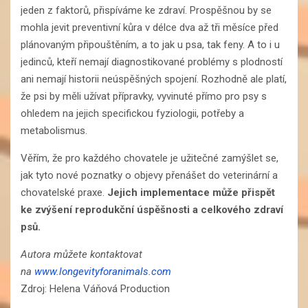
jeden z faktorů, přispíváme ke zdraví. Prospěšnou by se
mohla jevit preventivní kůra v délce dva až tři měsíce před
plánovaným připouštěním, a to jak u psa, tak feny. A to i u
jedinců, kteří nemají diagnostikované problémy s plodností
ani nemají historii neúspěšných spojení. Rozhodně ale platí,
že psi by měli užívat přípravky, vyvinuté přímo pro psy s
ohledem na jejich specifickou fyziologii, potřeby a
metabolismus.
Věřím, že pro každého chovatele je užitečné zamýšlet se,
jak tyto nové poznatky o objevy přenášet do veterinární a
chovatelské praxe.
Jejich implementace může přispět
ke zvýšení reprodukční úspěšnosti a celkového zdraví
psů.
Autora můžete kontaktovat
na
www.longevityforanimals.com
Zdroj: Helena Váňová Production