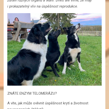
zdraví různých orgánů a tkání. Dnes ale víme, že mají
i prokazatelný vliv na úspěšnost reprodukce.
ZNÁTE ENZYM TELOMERÁZU?
A víte, jak může ovlivnit úspěšnost krytí a životnost