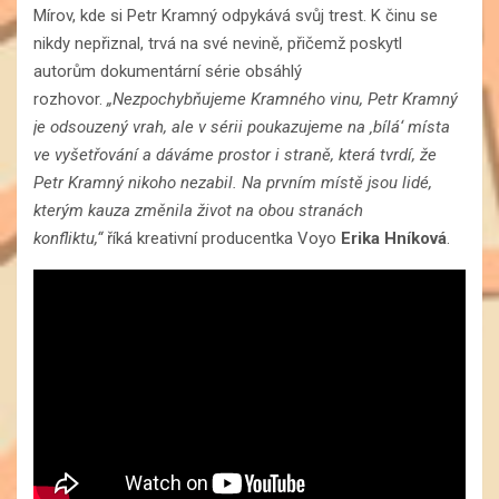
Mírov, kde si Petr Kramný odpykává svůj trest. K činu se
nikdy nepřiznal, trvá na své nevině, přičemž poskytl
autorům dokumentární série obsáhlý
rozhovor.
„
Nezpochybňujeme Kramného vinu, Petr Kramný
je odsouzený vrah, ale v sérii poukazujeme na ‚
bílá‘
místa
ve vyšetřování a dáváme prostor i straně, která tvrdí, že
Petr Kramný nikoho nezabil. Na prvním místě jsou lidé,
kterým kauza změnila život na obou stranách
konfliktu,“
říká kreativní producentka Voyo
Erika Hníková
.