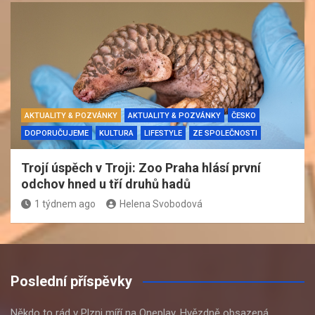
AKTUALITY & POZVÁNKY
AKTUALITY & POZVÁNKY
ČESKO
DOPORUČUJEME
KULTURA
LIFESTYLE
ZE SPOLEČNOSTI
Trojí úspěch v Troji: Zoo Praha hlásí první
odchov hned u tří druhů hadů
1 týdnem ago
Helena Svobodová
Poslední příspěvky
Někdo to rád v Plzni míří na Oneplay. Hvězdně obsazená