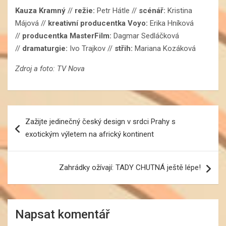
Kauza Kramný
//
režie:
Petr Hátle //
scénář:
Kristina
Májová //
kreativní producentka Voyo:
Erika Hníková
//
producentka MasterFilm:
Dagmar Sedláčková
//
dramaturgie:
Ivo Trajkov //
střih:
Mariana Kozáková
Zdroj a foto: TV Nova
Navigace
Zažijte jedinečný český design v srdci Prahy s
pro
exotickým výletem na africký kontinent
příspěvek
Zahrádky ožívají: TADY CHUTNÁ ještě lépe!
Napsat komentář