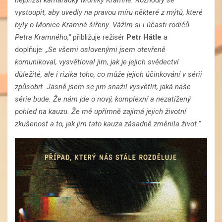
nejbližší kamarádky Moniky Kramné. Rozhodly se
vystoupit, aby uvedly na pravou míru některé z mýtů, které
byly o Monice Kramné šířeny. Vážím si i účasti rodičů
Petra Kramného,“
přibližuje režisér
Petr Hátle
a
doplňuje:
„
Se všemi oslovenými jsem otevřeně
komunikoval, vysvětloval jim, jak je jejich svědectví
důležité, ale i rizika toho, co může jejich účinkování v sérii
způsobit. Jasně jsem se jim snažil vysvětlit, jaká naše
série bude. Že nám jde o nový, komplexní a nezatížený
pohled na kauzu. Že mě upřímně zajímá jejich životní
zkušenost a to, jak jim tato kauza zásadně změnila život.“