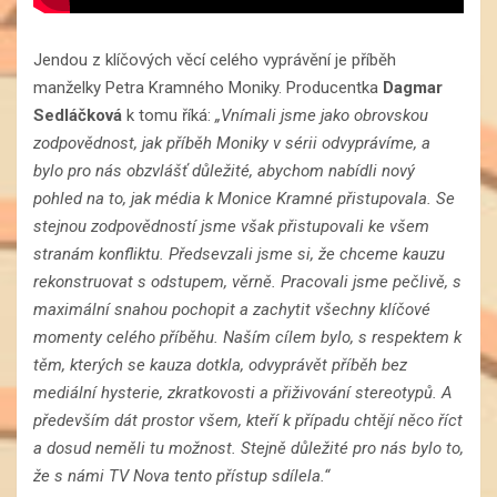
Jendou z klíčových věcí celého vyprávění je příběh
manželky Petra Kramného Moniky. Producentka
Dagmar
Sedláčková
k tomu říká:
„Vnímali jsme jako obrovskou
zodpovědnost, jak příběh Moniky v sérii odvyprávíme, a
bylo pro nás obzvlášť důležité, abychom nabídli nový
pohled na to, jak média k Monice Kramné přistupovala.
Se
stejnou zodpovědností jsme však přistupovali ke všem
stranám konfliktu. Předsevzali jsme si, že chceme kauzu
rekonstruovat s odstupem, věrně. Pracovali jsme pečlivě, s
maximální snahou pochopit a zachytit všechny klíčové
momenty celého příběhu. Naším cílem bylo, s respektem k
těm, kterých se kauza dotkla, odvyprávět příběh bez
mediální hysterie, zkratkovosti a přiživování stereotypů. A
především dát prostor všem, kteří k případu chtějí něco říct
a dosud neměli tu možnost. Stejně důležité pro nás bylo to,
že s námi TV Nova tento přístup sdílela.“