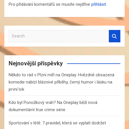
Pro přidávání komentářů se musíte nejdříve
přihlásit
.
S
e
a
r
c
Nejnovější příspěvky
h
Někdo to rád v Plzni míří na Oneplay. Hvězdně obsazená
komedie nabízí bláznivé příběhy, černý humor i lásku na
první lok
Kdo byl Ponožkový vrah? Na Oneplay běží nová
dokumentární true crime série
Sportování v létě: 7 pravidel, která se vyplatí dodržet