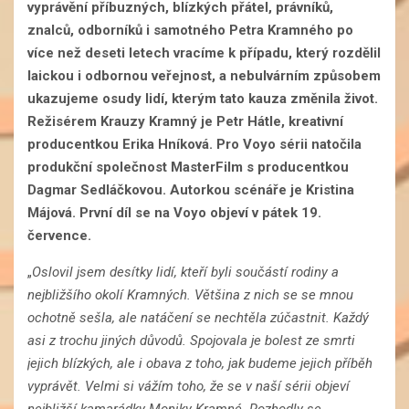
vyprávění příbuzných, blízkých přátel, právníků,
znalců, odborníků i samotného Petra Kramného po
více než deseti letech vracíme k případu, který rozdělil
laickou i odbornou veřejnost, a nebulvárním způsobem
ukazujeme osudy lidí, kterým tato kauza změnila život.
Režisérem Krauzy Kramný je Petr Hátle, kreativní
producentkou Erika Hníková. Pro Voyo sérii natočila
produkční společnost MasterFilm s producentkou
Dagmar Sedláčkovou. Autorkou scénáře je Kristina
Májová. První díl se na Voyo objeví v pátek 19.
července.
„
Oslovil jsem desítky lidí, kteří byli součástí rodiny a
nejbližšího okolí Kramných. Většina z nich se se mnou
ochotně sešla, ale natáčení se nechtěla zúčastnit. Každý
asi z trochu jiných důvodů. Spojovala je bolest ze smrti
jejich blízkých, ale i obava z toho, jak budeme jejich příběh
vyprávět. Velmi si vážím toho, že se v naší sérii objeví