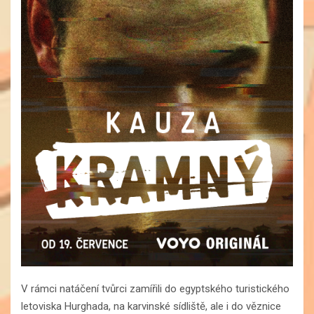
V rámci natáčení tvůrci zamířili do egyptského turistického
letoviska Hurghada, na karvinské sídliště, ale i do věznice