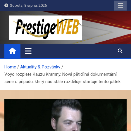
Skip
Sobota, 8 srpna, 2026
to
content
PrestigeWEB
Home
Aktuality & Pozvánky
Voyo rozplete Kauzu Kramný. Nová pětidílná dokumentární
série o případu, který nás stále rozděluje startuje tento pátek