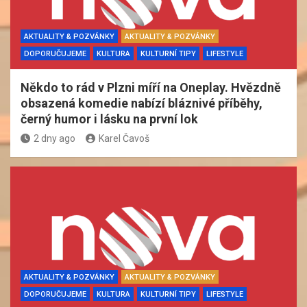
AKTUALITY & POZVÁNKY
AKTUALITY & POZVÁNKY
DOPORUČUJEME
KULTURA
KULTURNÍ TIPY
LIFESTYLE
Někdo to rád v Plzni míří na Oneplay. Hvězdně
obsazená komedie nabízí bláznivé příběhy,
černý humor i lásku na první lok
2 dny ago
Karel Čavoš
AKTUALITY & POZVÁNKY
AKTUALITY & POZVÁNKY
DOPORUČUJEME
KULTURA
KULTURNÍ TIPY
LIFESTYLE