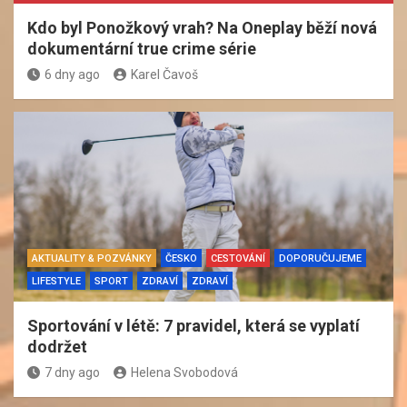
Kdo byl Ponožkový vrah? Na Oneplay běží nová
dokumentární true crime série
6 dny ago
Karel Čavoš
AKTUALITY & POZVÁNKY
ČESKO
CESTOVÁNÍ
DOPORUČUJEME
LIFESTYLE
SPORT
ZDRAVÍ
ZDRAVÍ
Sportování v létě: 7 pravidel, která se vyplatí
dodržet
7 dny ago
Helena Svobodová