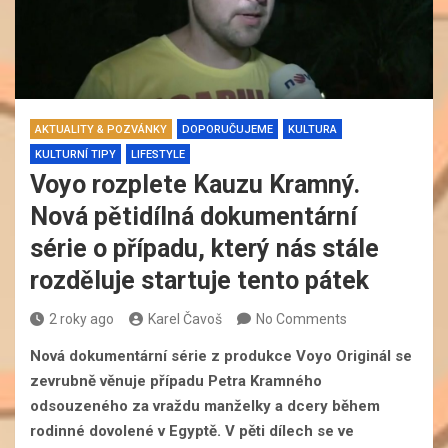
AKTUALITY & POZVÁNKY
DOPORUČUJEME
KULTURA
KULTURNÍ TIPY
LIFESTYLE
Voyo rozplete Kauzu Kramný.
Nová pětidílná dokumentární
série o případu, který nás stále
rozděluje startuje tento pátek
2 roky ago
Karel Čavoš
No Comments
Nová dokumentární série z produkce Voyo Originál se
zevrubně věnuje případu Petra Kramného
odsouzeného za vraždu manželky a dcery během
rodinné dovolené v Egyptě. V pěti dílech se ve