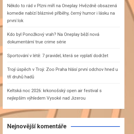
h
Někdo to rád v Plzni míří na Oneplay. Hvězdně obsazená
komedie nabízí bláznivé příběhy, černý humor i lásku na
první lok
Kdo byl Ponožkový vrah? Na Oneplay běží nová
dokumentární true crime série
Sportování v létě: 7 pravidel, která se vyplatí dodržet
Trojí úspěch v Troji: Zoo Praha hlásí první odchov hned u
tří druhů hadů
Keltská noc 2026: krkonošský open air festival s
nejlepším výhledem Vysoké nad Jizerou
Nejnovější komentáře