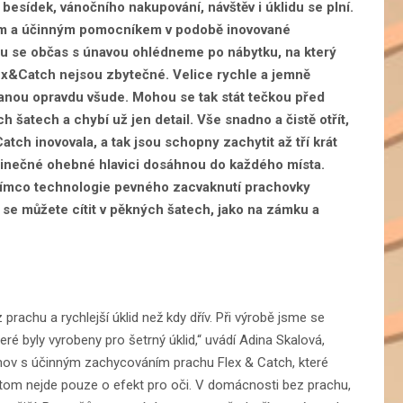
esídek, vánočního nakupování, návštěv i úklidu se plní.
lým a účinným pomocníkem v podobě inovované
ou se občas s únavou ohlédneme po nábytku, na který
ex&Catch nejsou zbytečné. Velice rychle a jemně
tanou opravdu všude. Mohou se tak stát tečkou před
h šatech a chybí už jen detail. Vše snadno a čistě otřít,
tch inovovala, a tak jsou schopny zachytit až tří krát
edinečné ohebné hlavici dosáhnou do každého místa.
 zatímco technologie pevného zacvaknutí prachovky
u se můžete cítit v pěkných šatech, jako na zámku a
rachu a rychlejší úklid než kdy dřív. Při výrobě jsme se
teré byly vyrobeny pro šetrný úklid,“ uvádí Adina Skalová,
omov s účinným zachycováním prachu Flex & Catch, které
řitom nejde pouze o efekt pro oči. V domácnosti bez prachu,