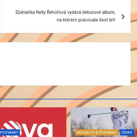
Zpěvačka Nelly Řehořová vydává debutové album,
na kterém pracovala šest let!
& POZVÁNKY
AKTUALITY & POZVÁNKY
ČESKO