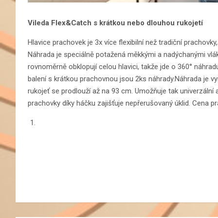
Vileda Flex&Catch s krátkou nebo dlouhou rukojetí
Hlavice prachovek je 3x více flexibilní než tradiční prachovk
Náhrada je speciálně potažená měkkými a nadýchanými vlák
rovnoměrně obklopují celou hlavici, takže jde o 360° náhrad
balení s krátkou prachovnou jsou 2ks náhrady.Náhrada je vyr
rukojeť se prodlouží až na 93 cm. Umožňuje tak univerzální 
prachovky díky háčku zajišťuje nepřerušovaný úklid. Cena p