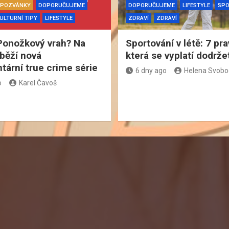
& POZVÁNKY
DOPORUČUJEME
DOPORUČUJEME
LIFESTYLE
SP
ULTURNÍ TIPY
LIFESTYLE
ZDRAVÍ
ZDRAVÍ
Ponožkový vrah? Na
Sportování v létě: 7 pra
běží nová
která se vyplatí dodrže
ární true crime série
6 dny ago
Helena Svob
o
Karel Čavoš