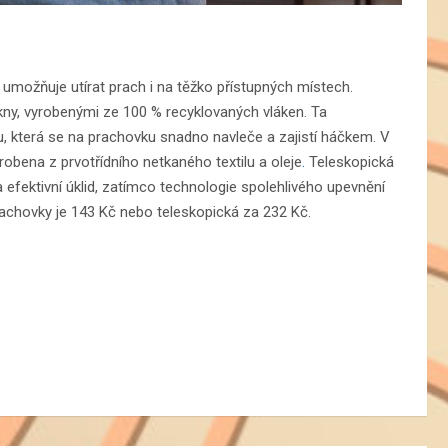
y, umožňuje utírat prach i na těžko přístupných místech.
ny, vyrobenými ze 100 % recyklovaných vláken. Ta
u, která se na prachovku snadno navleče a zajistí háčkem. V
obena z prvotřídního netkaného textilu a oleje
.
Teleskopická
a efektivní úklid, zatímco technologie spolehlivého upevnění
rachovky je 143 Kč nebo teleskopická za 232 Kč.