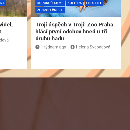
ORT
DOPORUČUJEME
KULTURA
LIFESTYLE
ZE SPOLEČNOSTI
videl,
Trojí úspěch v Troji: Zoo Praha
t
hlásí první odchov hned u tří
druhů hadů
odová
1 týdnem ago
Helena Svobodová