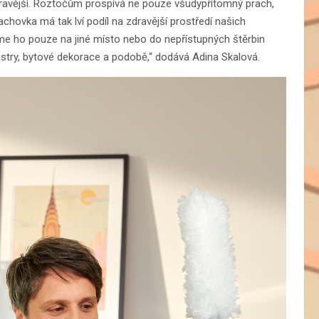
dravější. Roztočům prospívá ne pouze všudypřítomný prach,
Prachovka má tak lví podíl na zdravější prostředí našich
me ho pouze na jiné místo nebo do nepřístupných štěrbin
lustry, bytové dekorace a podobě,“ dodává Adina Skalová.