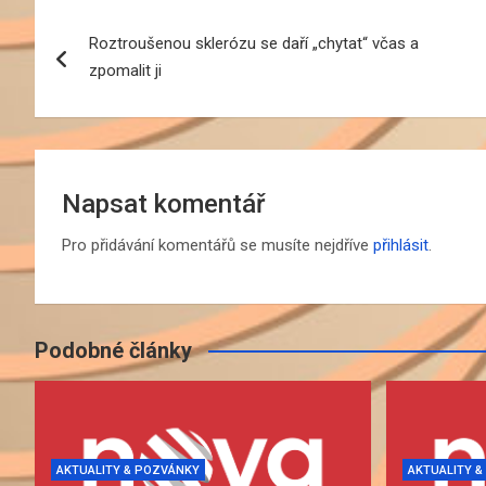
Navigace
Roztroušenou sklerózu se daří „chytat“ včas a
pro
zpomalit ji
příspěvek
Napsat komentář
Pro přidávání komentářů se musíte nejdříve
přihlásit
.
Podobné články
AKTUALITY & POZVÁNKY
AKTUALITY 