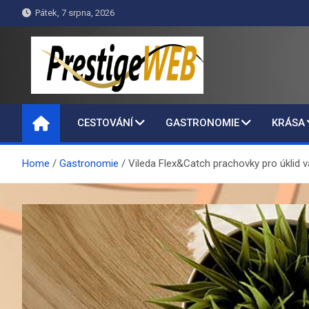
Skip
Pátek, 7 srpna, 2026
to
content
PrestigeWEB
CESTOVÁNÍ
GASTRONOMIE
KRÁSA
Home
Gastronomie
Vileda Flex&Catch prachovky pro úklid