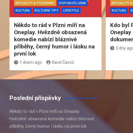
AKTUALITY & POZVÁNKY
DOPORUČUJEME
AKTUALITY 
KULTURA
KULTURNÍ TIPY
LIFESTYLE
KULTURA
K
Někdo to rád v Plzni míří na
Kdo byl 
Oneplay. Hvězdně obsazená
Oneplay 
komedie nabízí bláznivé
dokument
příběhy, černý humor i lásku na
5 dny ag
první lok
1 dnem ago
Karel Čavoš
Poslední příspěvky
Někdo to rád v Plzni míří na Oneplay.
Hvězdně obsazená komedie nabízí bláznivé
příběhy, černý humor i lásku na první lok