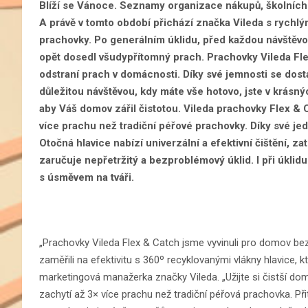
Blíží se Vánoce. Seznamy organizace nákupů, školních b
A právě v tomto období přichází značka Vileda s rych
prachovky. Po generálním úklidu, před každou návštěv
opět dosedl všudypřítomný prach. Prachovky Vileda Fl
odstraní prach v domácnosti. Díky své jemnosti se dos
důležitou návštěvou, kdy máte vše hotovo, jste v krásnýc
aby Váš domov zářil čistotou. Vileda prachovky Flex & Ca
více prachu než tradiční péřové prachovky. Díky své j
Otočná hlavice nabízí univerzální a efektivní čištění,
zaručuje nepřetržitý a bezproblémový úklid. I při úklid
s úsměvem na tváři.
„Prachovky Vileda Flex & Catch jsme vyvinuli pro domov bez p
zaměřili na efektivitu s 360º recyklovanými vlákny hlavice, k
marketingová manažerka značky Vileda. „Užijte si čistší d
zachytí až 3× více prachu než tradiční péřová prachovka. P