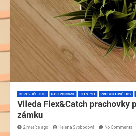
DOPORUČUJEME
GASTRONOMIE
LIFESTYLE
PRODUKTOVÉ TIPY
Vileda Flex&Catch prachovky p
zámku
2 měsíce ago
Helena Svobodová
No Comments