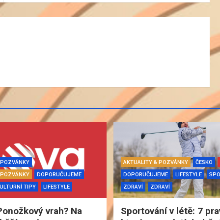
& POZVÁNKY
AKTUALITY & POZVÁNKY
ČESKO
& POZVÁNKY
DOPORUČUJEME
DOPORUČUJEME
LIFESTYLE
SP
ULTURNÍ TIPY
LIFESTYLE
ZDRAVÍ
ZDRAVÍ
Ponožkový vrah? Na
Sportování v létě: 7 pra