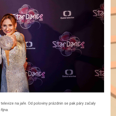
televize na jaře. Od poloviny prázdnin se pak páry začaly
října.