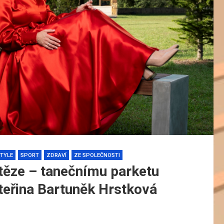
STYLE
SPORT
ZDRAVÍ
ZE SPOLEČNOSTI
ítěze – tanečnímu parketu
ateřina Bartuněk Hrstková