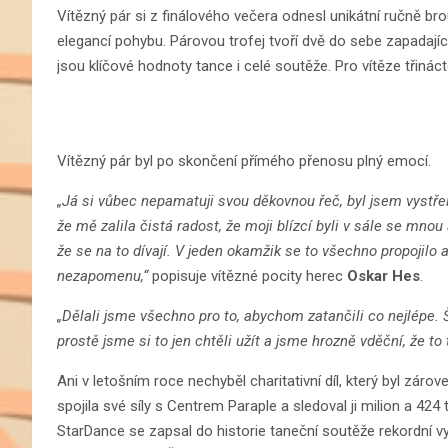
Vítězný pár si z finálového večera odnesl unikátní ručně bro
elegancí pohybu. Párovou trofej tvoří dvě do sebe zapadající
jsou klíčové hodnoty tance i celé soutěže. Pro vítěze třináct
Vítězný pár byl po skončení přímého přenosu plný emocí.
„Já si vůbec nepamatuji svou děkovnou řeč, byl jsem vystřel
že mě zalila čistá radost, že moji blízcí byli v sále se mnou
že se na to dívají. V jeden okamžik se to všechno propojilo 
nezapomenu,“
popisuje vítězné pocity herec
Oskar Hes
.
„Dělali jsme všechno pro to, abychom zatančili co nejlépe. 
prostě jsme si to jen chtěli užít a jsme hrozně vděční, že to 
Ani v letošním roce nechyběl charitativní díl, který byl zá
spojila své síly s Centrem Paraple a sledoval ji milion a 42
StarDance se zapsal do historie taneční soutěže rekordní 