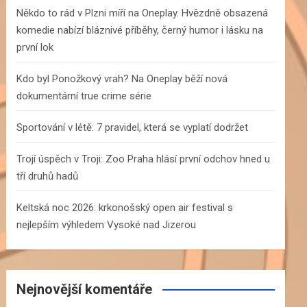
h
Někdo to rád v Plzni míří na Oneplay. Hvězdně obsazená
komedie nabízí bláznivé příběhy, černý humor i lásku na
první lok
Kdo byl Ponožkový vrah? Na Oneplay běží nová
dokumentární true crime série
Sportování v létě: 7 pravidel, která se vyplatí dodržet
Trojí úspěch v Troji: Zoo Praha hlásí první odchov hned u
tří druhů hadů
Keltská noc 2026: krkonošský open air festival s
nejlepším výhledem Vysoké nad Jizerou
Nejnovější komentáře