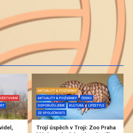
AKTUALITY & POZVÁNKY
CESTOVÁNÍ
AKTUALITY & POZVÁNKY
ČESKO
ORT
DOPORUČUJEME
KULTURA
LIFESTYLE
ZE SPOLEČNOSTI
videl,
Trojí úspěch v Troji: Zoo Praha