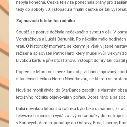
nebyla konečná. Česká televize ponechala brány pro zasíl
tedy do soboty 30. listopadu a finální částka se tak vyšplha
Zajímavosti letošního ročníku
Soutěž se poprvé dočkala nečekaného zvratu v ději. V osmé ř
Vondráčková a Lukáš Bartuněk. Po několika málo hodinách 
vrátí. O historický moment, se kterým je však v jasně nasta
režisér a spisovatel Patrik Hartl, který musel kvůli vleklý
Divokou kartu a příležitost znovu vstoupit do hry tak dostal
Poprvé se letos mezi hvězdami objevil handicapovaný sportov
s tanečnicí Lenkou Norou Návorkovou, se kterou se protanči
Nově se mohli diváci do StarDance zapojit i s vlastním obsa
letošního ročníku objevovala v pořadu Dobré ráno a na sociá
Další novinkou letošního ročníku bylo také oznámení, že od
televizních ročnících vydá za svými fanoušky do metropolí pě
v Karlových Varech, poputuje do Ostravy, Brna, Liberce, Pard