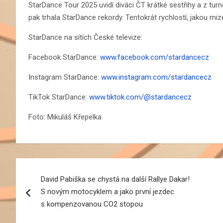
StarDance Tour 2025 uvidí diváci ČT krátké sestřihy a z turn
pak trhala StarDance rekordy. Tentokrát rychlostí, jakou mi
StarDance na sítích České televize:
Facebook StarDance:
www.facebook.com/stardancecz
Instagram StarDance:
www.instagram.com/stardancecz
TikTok StarDance:
www.tiktok.com/@stardancecz
Foto: Mikuláš Křepelka
Navigace
David Pabiška se chystá na další Rallye Dakar!
pro
S novým motocyklem a jako první jezdec
příspěvek
s kompenzovanou CO2 stopou