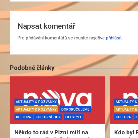
Napsat komentář
Pro přidávání komentářů se musíte nejdříve
přihlásit
.
Podobné články
AKTUALITY & POZVÁNKY
AKTUALITY 
AKTUALITY & POZVÁNKY
DOPORUČUJEME
AKTUALITY 
KULTURA
KULTURNÍ TIPY
LIFESTYLE
KULTURA
K
Někdo to rád v Plzni míří na
Kdo byl 