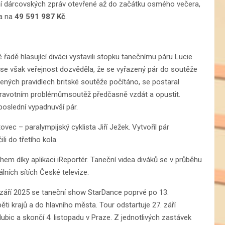
ání dárcovských zpráv otevřené až do začátku osmého večera,
la na
49 591 987 Kč
.
adě hlasující diváci vystavili stopku tanečnímu páru Lucie
se však veřejnost dozvěděla, že se vyřazený pár do soutěže
vených pravidlech britské soutěže počítáno, se postaral
m zdravotním problémůmsoutěž předčasně vzdát a opustit.
 poslední vypadnuvší pár.
ec – paralympijský cyklista Jiří Ježek. Vytvořil pár
li do třetího kola.
hem díky aplikaci iReportér. Taneční videa diváků se v průběhu
lních sítích České televize.
 září 2025 se taneční show StarDance poprvé po 13.
ti krajů a do hlavního města. Tour odstartuje 27. září
ubic a skončí 4. listopadu v Praze. Z jednotlivých zastávek