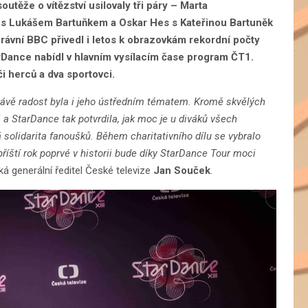
utěže o vítězství usilovaly tři páry – Marta
s Lukášem Bartuňkem a Oskar Hes s Kateřinou Bartuněk
rávní BBC přivedl i letos k obrazovkám rekordní počty
rDance nabídl v hlavním vysílacím čase program ČT1.
i herců a dva sportovci.
ávě radost byla i jeho ústředním tématem. Kromě skvělých
 a StarDance tak potvrdila, jak moc je u diváků všech
á solidarita fanoušků. Během charitativního dílu se vybralo
říští rok poprvé v historii bude díky StarDance Tour moci
íká generální ředitel České televize
Jan Souček
.