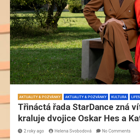
AKTUALITY & POZVÁNKY
AKTUALITY & POZVÁNKY
KULTURA
LIFE
Třináctá řada StarDance zná v
kraluje dvojice Oskar Hes a K
2 roky ago
Helena Svobodová
No Comments