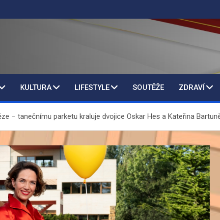
KULTURA
LIFESTYLE
SOUTĚŽE
ZDRAVÍ
ěze – tanečnímu parketu kraluje dvojice Oskar Hes a Kateřina Bartun