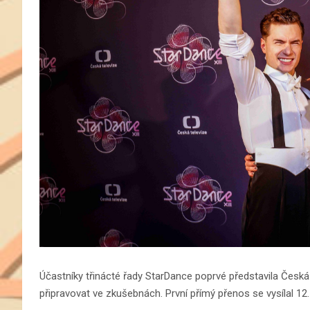
Účastníky třinácté řady StarDance poprvé představila Česká 
připravovat ve zkušebnách. První přímý přenos se vysílal 12. 