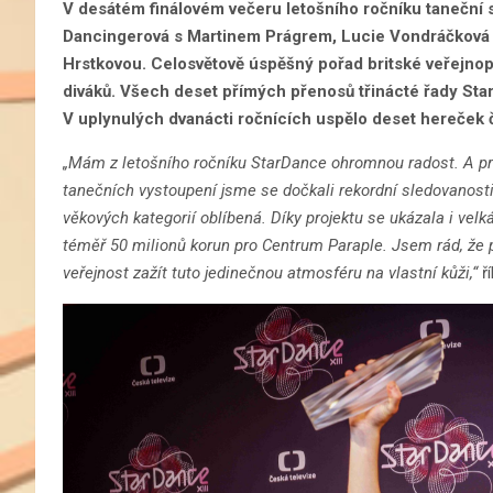
V desátém finálovém večeru letošního ročníku taneční so
Dancingerová s Martinem Prágrem, Lucie Vondráčková 
Hrstkovou. Celosvětově úspěšný pořad britské veřejnop
diváků. Všech deset přímých přenosů třinácté řady Sta
V uplynulých dvanácti ročnících uspělo deset hereček č
„Mám z letošního ročníku StarDance ohromnou radost. A pr
tanečních vystoupení jsme se dočkali rekordní sledovanosti
věkových kategorií oblíbená. Díky projektu se ukázala i velk
téměř 50 milionů korun pro Centrum Paraple. Jsem rád, že p
veřejnost zažít tuto jedinečnou atmosféru na vlastní kůži,“
ř