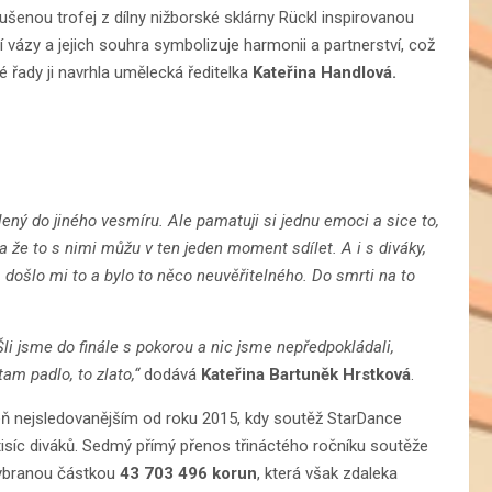
ušenou trofej z dílny nižborské sklárny Rückl inspirovanou
 vázy a jejich souhra symbolizuje harmonii a partnerství, což
é řady ji navrhla umělecká ředitelka
Kateřina Handlová.
ený do jiného vesmíru. Ale pamatuji si jednu emoci a sice to,
 a že to s nimi můžu v ten jeden moment sdílet. A i s diváky,
a došlo mi to a bylo to něco neuvěřitelného. Do smrti na to
Šli jsme do finále s pokorou a nic jsme nepředpokládali,
tam padlo, to zlato,“
dodává
Kateřina Bartuněk Hrstková
.
roveň nejsledovanějším od roku 2015, kdy soutěž StarDance
4 tisíc diváků. Sedmý přímý přenos třináctého ročníku soutěže
vybranou částkou
43 703 496 korun
, která však zdaleka