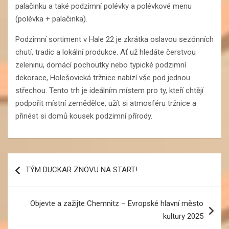
palačinku a také podzimní polévky a polévkové menu
(polévka + palačinka).
Podzimní sortiment v Hale 22 je zkrátka oslavou sezónních
chutí, tradic a lokální produkce. Ať už hledáte čerstvou
zeleninu, domácí pochoutky nebo typické podzimní
dekorace, Holešovická tržnice nabízí vše pod jednou
střechou. Tento trh je ideálním místem pro ty, kteří chtějí
podpořit místní zemědělce, užít si atmosféru tržnice a
přinést si domů kousek podzimní přírody.
Navigace
TÝM DUCKAR ZNOVU NA START!
pro
příspěvek
Objevte a zažijte Chemnitz – Evropské hlavní město
kultury 2025