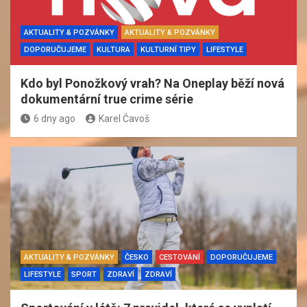
AKTUALITY & POZVÁNKY
AKTUALITY & POZVÁNKY
DOPORUČUJEME
KULTURA
KULTURNÍ TIPY
LIFESTYLE
Kdo byl Ponožkový vrah? Na Oneplay běží nová
dokumentární true crime série
6 dny ago
Karel Čavoš
AKTUALITY & POZVÁNKY
ČESKO
CESTOVÁNÍ
DOPORUČUJEME
LIFESTYLE
SPORT
ZDRAVÍ
ZDRAVÍ