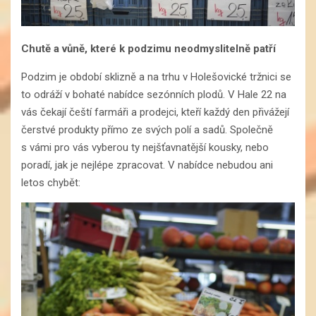
Chutě a vůně, které k podzimu neodmyslitelně patří
Podzim je období sklizně a na trhu v Holešovické tržnici se
to odráží v bohaté nabídce sezónních plodů. V Hale 22 na
vás čekají čeští farmáři a prodejci, kteří každý den přivážejí
čerstvé produkty přímo ze svých polí a sadů. Společně
s vámi pro vás vyberou ty nejšťavnatější kousky, nebo
poradí, jak je nejlépe zpracovat. V nabídce nebudou ani
letos chybět: