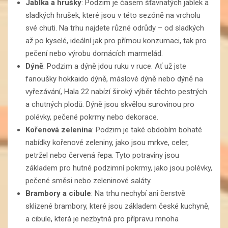
Jablka a hrušky
: Podzim je časem šťavnatých jablek a
sladkých hrušek, které jsou v této sezóně na vrcholu
své chuti. Na trhu najdete různé odrůdy – od sladkých
až po kyselé, ideální jak pro přímou konzumaci, tak pro
pečení nebo výrobu domácích marmelád.
Dýně
: Podzim a dýně jdou ruku v ruce. Ať už jste
fanoušky hokkaido dýně, máslové dýně nebo dýně na
vyřezávání, Hala 22 nabízí široký výběr těchto pestrých
a chutných plodů. Dýně jsou skvělou surovinou pro
polévky, pečené pokrmy nebo dekorace.
Kořenová zelenina
: Podzim je také obdobím bohaté
nabídky kořenové zeleniny, jako jsou mrkve, celer,
petržel nebo červená řepa. Tyto potraviny jsou
základem pro hutné podzimní pokrmy, jako jsou polévky,
pečené směsi nebo zeleninové saláty.
Brambory a cibule
: Na trhu nechybí ani čerstvě
sklizené brambory, které jsou základem české kuchyně,
a cibule, která je nezbytná pro přípravu mnoha