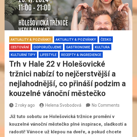
AKTUALITY & POZVÁNKY
AKTUALITY & POZVÁNKY
ČESKO
CESTOVÁNÍ
DOPORUČUJEME
GASTRONOMIE
KULTURA
KULTURNÍ TIPY
LIFESTYLE
RECEPTY & INGREDIENCE
Trh v Hale 22 v Holešovické
tržnici nabízí to nejčerstvější a
nejlahodnější, co přináší podzim a
kouzelné vánoční městečko
2 roky ago
Helena Svobodová
No Comments
Již tuto sobotu se Holešovická tržnice promění v
kouzelné vánoční městečko plné inspirace, sladkostí a
radosti! Vánoce už klepou na dveře, a pokud chcete