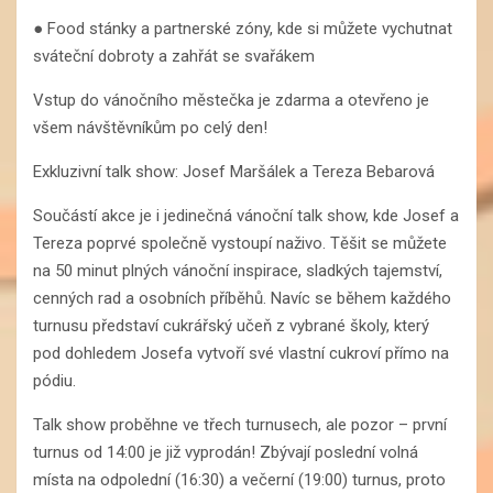
● Food stánky a partnerské zóny, kde si můžete vychutnat
sváteční dobroty a zahřát se svařákem
Vstup do vánočního městečka je zdarma a otevřeno je
všem návštěvníkům po celý den!
Exkluzivní talk show: Josef Maršálek a Tereza Bebarová
Součástí akce je i jedinečná vánoční talk show, kde Josef a
Tereza poprvé společně vystoupí naživo. Těšit se můžete
na 50 minut plných vánoční inspirace, sladkých tajemství,
cenných rad a osobních příběhů. Navíc se během každého
turnusu představí cukrářský učeň z vybrané školy, který
pod dohledem Josefa vytvoří své vlastní cukroví přímo na
pódiu.
Talk show proběhne ve třech turnusech, ale pozor – první
turnus od 14:00 je již vyprodán! Zbývají poslední volná
místa na odpolední (16:30) a večerní (19:00) turnus, proto