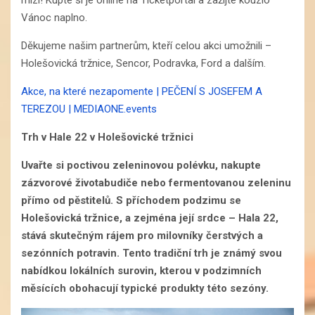
Vánoc naplno.
Děkujeme našim partnerům, kteří celou akci umožnili –
Holešovická tržnice, Sencor, Podravka, Ford a dalším.
Akce, na které nezapomente | PEČENÍ S JOSEFEM A
TEREZOU | MEDIAONE.events
Trh v Hale 22 v Holešovické tržnici
Uvařte si poctivou zeleninovou polévku, nakupte
zázvorové životabudiče nebo fermentovanou zeleninu
přímo od pěstitelů.
S příchodem podzimu se
Holešovická tržnice, a zejména její srdce – Hala 22,
stává skutečným rájem pro milovníky čerstvých a
sezónních potravin. Tento tradiční trh je známý svou
nabídkou lokálních surovin, kterou v podzimních
měsících obohacují typické produkty této sezóny.