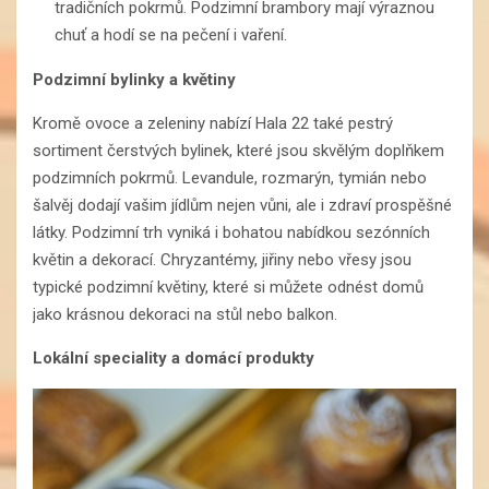
tradičních pokrmů. Podzimní brambory mají výraznou
chuť a hodí se na pečení i vaření.
Podzimní bylinky a květiny
Kromě ovoce a zeleniny nabízí Hala 22 také pestrý
sortiment čerstvých bylinek, které jsou skvělým doplňkem
podzimních pokrmů. Levandule, rozmarýn, tymián nebo
šalvěj dodají vašim jídlům nejen vůni, ale i zdraví prospěšné
látky. Podzimní trh vyniká i bohatou nabídkou sezónních
květin a dekorací. Chryzantémy, jiřiny nebo vřesy jsou
typické podzimní květiny, které si můžete odnést domů
jako krásnou dekoraci na stůl nebo balkon.
Lokální speciality a domácí produkty