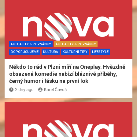
AKTUALITY & POZVÁNKY
AKTUALITY & POZVÁNKY
DOPORUČUJEME
KULTURA
KULTURNÍ TIPY
LIFESTYLE
Někdo to rád v Plzni míří na Oneplay. Hvězdně
obsazená komedie nabízí bláznivé příběhy,
černý humor i lásku na první lok
2 dny ago
Karel Čavoš