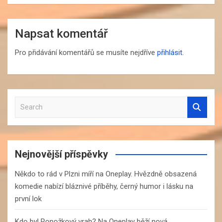
Napsat komentář
Pro přidávání komentářů se musíte nejdříve
přihlásit
.
S
e
a
r
c
Nejnovější příspěvky
h
Někdo to rád v Plzni míří na Oneplay. Hvězdně obsazená
komedie nabízí bláznivé příběhy, černý humor i lásku na
první lok
Kdo byl Ponožkový vrah? Na Oneplay běží nová