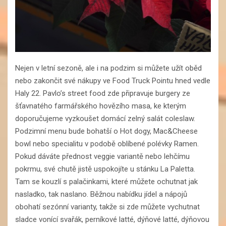
Nejen v letní sezoně, ale i na podzim si můžete užít oběd
nebo zakončit své nákupy ve Food Truck Pointu hned vedle
Haly 22. Pavlo’s street food zde připravuje burgery ze
šťavnatého farmářského hovězího masa, ke kterým
doporučujeme vyzkoušet domácí zelný salát coleslaw.
Podzimní menu bude bohatší o Hot dogy, Mac&Cheese
bowl nebo specialitu v podobě oblíbené polévky Ramen.
Pokud dáváte přednost veggie variantě nebo lehčímu
pokrmu, své chutě jistě uspokojíte u stánku La Paletta.
Tam se kouzlí s palačinkami, které můžete ochutnat jak
nasladko, tak naslano. Běžnou nabídku jídel a nápojů
obohatí sezónní varianty, takže si zde můžete vychutnat
sladce vonící svařák, perníkové latté, dýňové latté, dýňovou