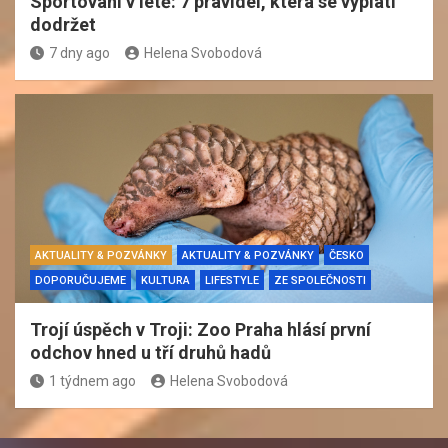
Sportování v létě: 7 pravidel, která se vyplatí
dodržet
7 dny ago
Helena Svobodová
AKTUALITY & POZVÁNKY
AKTUALITY & POZVÁNKY
ČESKO
DOPORUČUJEME
KULTURA
LIFESTYLE
ZE SPOLEČNOSTI
Trojí úspěch v Troji: Zoo Praha hlásí první
odchov hned u tří druhů hadů
1 týdnem ago
Helena Svobodová