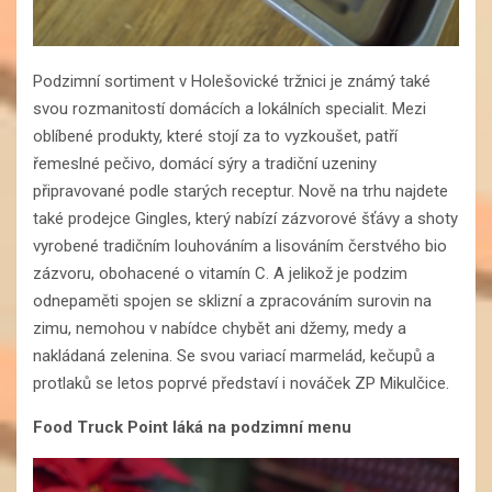
Podzimní sortiment v Holešovické tržnici je známý také
svou rozmanitostí domácích a lokálních specialit. Mezi
oblíbené produkty, které stojí za to vyzkoušet, patří
řemeslné pečivo, domácí sýry a tradiční uzeniny
připravované podle starých receptur. Nově na trhu najdete
také prodejce Gingles, který nabízí zázvorové šťávy a shoty
vyrobené tradičním louhováním a lisováním čerstvého bio
zázvoru, obohacené o vitamín C. A jelikož je podzim
odnepaměti spojen se sklizní a zpracováním surovin na
zimu, nemohou v nabídce chybět ani džemy, medy a
nakládaná zelenina. Se svou variací marmelád, kečupů a
protlaků se letos poprvé představí i nováček ZP Mikulčice.
Food Truck Point láká na podzimní menu