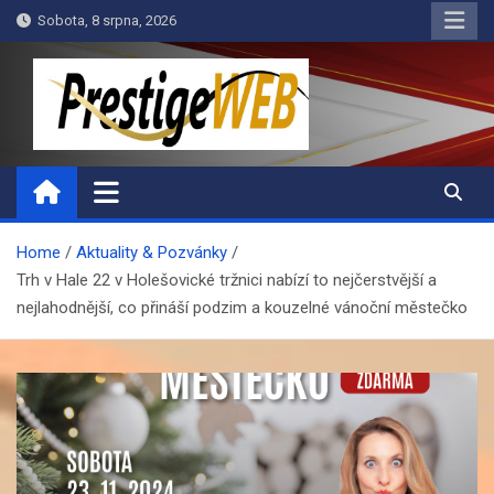
Skip
Sobota, 8 srpna, 2026
to
content
PrestigeWEB
Home
Aktuality & Pozvánky
Trh v Hale 22 v Holešovické tržnici nabízí to nejčerstvější a
nejlahodnější, co přináší podzim a kouzelné vánoční městečko