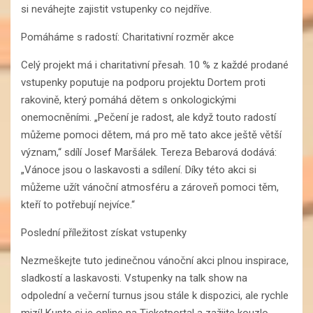
si neváhejte zajistit vstupenky co nejdříve.
Pomáháme s radostí: Charitativní rozměr akce
Celý projekt má i charitativní přesah. 10 % z každé prodané
vstupenky poputuje na podporu projektu Dortem proti
rakovině, který pomáhá dětem s onkologickými
onemocněními. „Pečení je radost, ale když touto radostí
můžeme pomoci dětem, má pro mě tato akce ještě větší
význam,“ sdílí Josef Maršálek. Tereza Bebarová dodává:
„Vánoce jsou o laskavosti a sdílení. Díky této akci si
můžeme užít vánoční atmosféru a zároveň pomoci těm,
kteří to potřebují nejvíce.“
Poslední příležitost získat vstupenky
Nezmeškejte tuto jedinečnou vánoční akci plnou inspirace,
sladkostí a laskavosti. Vstupenky na talk show na
odpolední a večerní turnus jsou stále k dispozici, ale rychle
mizí! Kupte si je online na Ticketportal a zažijte kouzlo