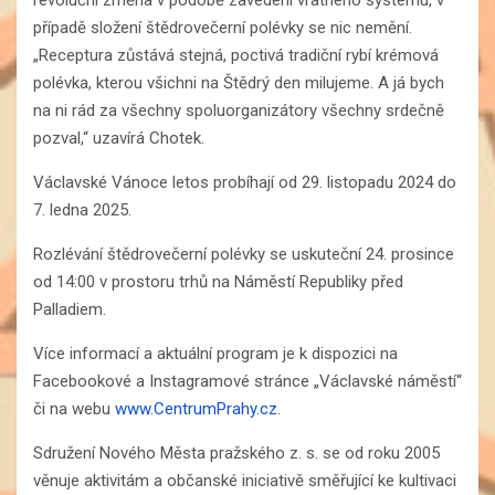
případě složení štědrovečerní polévky se nic nemění.
„Receptura zůstává stejná, poctivá tradiční rybí krémová
polévka, kterou všichni na Štědrý den milujeme. A já bych
na ni rád za všechny spoluorganizátory všechny srdečně
pozval,“ uzavírá Chotek.
Václavské Vánoce letos probíhají od 29. listopadu 2024 do
7. ledna 2025.
Rozlévání štědrovečerní polévky se uskuteční 24. prosince
od 14:00 v prostoru trhů na Náměstí Republiky před
Palladiem.
Více informací a aktuální program je k dispozici na
Facebookové a Instagramové stránce „Václavské náměstí“
či na webu
www.CentrumPrahy.cz.
Sdružení Nového Města pražského z. s. se od roku 2005
věnuje aktivitám a občanské iniciativě směřující ke kultivaci