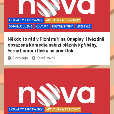
AKTUALITY & POZVÁNKY
AKTUALITY & POZVÁNKY
DOPORUČUJEME
KULTURA
KULTURNÍ TIPY
LIFESTYLE
Někdo to rád v Plzni míří na Oneplay. Hvězdně
obsazená komedie nabízí bláznivé příběhy,
černý humor i lásku na první lok
2 dny ago
Karel Čavoš
AKTUALITY & POZVÁNKY
AKTUALITY & POZVÁNKY