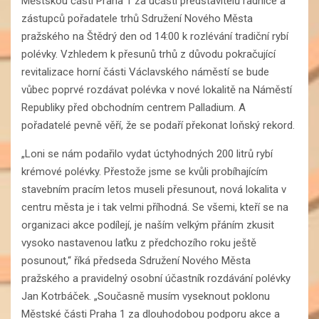
Městskou části Praha 1 za účasti představitelů radnice a
zástupců pořadatele trhů Sdružení Nového Města
pražského na Štědrý den od 14:00 k rozlévání tradiční rybí
polévky. Vzhledem k přesunů trhů z důvodu pokračující
revitalizace horní části Václavského náměstí se bude
vůbec poprvé rozdávat polévka v nové lokalitě na Náměstí
Republiky před obchodním centrem Palladium. A
pořadatelé pevně věří, že se podaří překonat loňský rekord.
„Loni se nám podařilo vydat úctyhodných 200 litrů rybí
krémové polévky. Přestože jsme se kvůli probíhajícím
stavebním pracím letos museli přesunout, nová lokalita v
centru města je i tak velmi příhodná. Se všemi, kteří se na
organizaci akce podílejí, je naším velkým přáním zkusit
vysoko nastavenou laťku z předchozího roku ještě
posunout,“ říká předseda Sdružení Nového Města
pražského a pravidelný osobní účastník rozdávání polévky
Jan Kotrbáček. „Současně musím vyseknout poklonu
Městské části Praha 1 za dlouhodobou podporu akce a