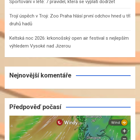
Sportování v létě: 7 pravidel, která se vyplatí dodržet
Trojí úspěch v Troji: Zoo Praha hlásí první odchov hned u tří
druhů hadů
Keltská noc 2026: krkonošský open air festival s nejlepším
výhledem Vysoké nad Jizerou
Nejnovější komentáře
Předpověď počasí