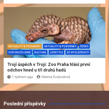
AKTUALITY & POZVÁNKY
AKTUALITY & POZVÁNKY
ČESKO
DOPORUČUJEME
KULTURA
LIFESTYLE
ZE SPOLEČNOSTI
Trojí úspěch v Troji: Zoo Praha hlásí první
odchov hned u tří druhů hadů
1 týdnem ago
Helena Svobodová
Poslední příspěvky