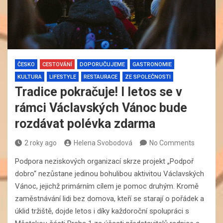
ČESKO
CESTOVÁNÍ
DOPORUČUJEME
GASTRONOMIE
KULTURA
LIFESTYLE
RESTAURACE
ZE SPOLEČNOSTI
Tradice pokračuje! I letos se v
rámci Václavských Vánoc bude
rozdávat polévka zdarma
2 roky ago
Helena Svobodová
No Comments
Podpora neziskových organizací skrze projekt „Podpoř
dobro“ nezůstane jedinou bohulibou aktivitou Václavských
Vánoc, jejichž primárním cílem je pomoc druhým. Kromě
zaměstnávání lidi bez domova, kteří se starají o pořádek a
úklid tržiště, dojde letos i díky každoroční spolupráci s