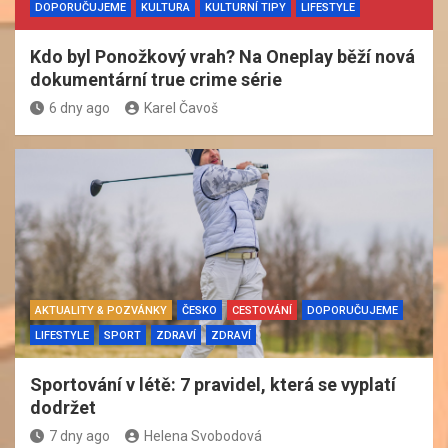
DOPORUČUJEME
KULTURA
KULTURNÍ TIPY
LIFESTYLE
Kdo byl Ponožkový vrah? Na Oneplay běží nová
dokumentární true crime série
6 dny ago
Karel Čavoš
AKTUALITY & POZVÁNKY
ČESKO
CESTOVÁNÍ
DOPORUČUJEME
LIFESTYLE
SPORT
ZDRAVÍ
ZDRAVÍ
Sportování v létě: 7 pravidel, která se vyplatí
dodržet
7 dny ago
Helena Svobodová