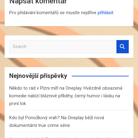
Napsat komentář
Pro přidávání komentářů se musíte nejdříve
přihlásit
.
S
e
a
r
c
Nejnovější příspěvky
h
Někdo to rád v Plzni míří na Oneplay. Hvězdně obsazená
komedie nabízí bláznivé příběhy, černý humor i lásku na
první lok
Kdo byl Ponožkový vrah? Na Oneplay běží nová
dokumentární true crime série