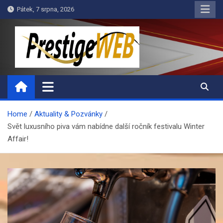
Skip
Pátek, 7 srpna, 2026
to
content
PrestigeWEB
Home
Aktuality & Pozvánky
Svět luxusního piva vám nabídne další ročník festivalu Winter
Affair!