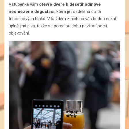
Vstupenka vám
otevře dveře k desetihodinové
neomezené degustaci
, která je rozdělena do tří
tříhodinových bloků. V každém z nich na vás budou čekat
úplně jiná piva, takže se po celou dobu neztratí pocit
objevování.