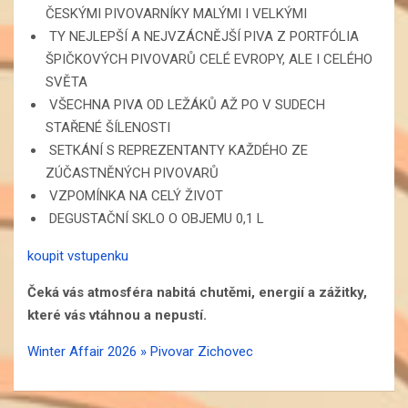
ČESKÝMI PIVOVARNÍKY MALÝMI I VELKÝMI
TY NEJLEPŠÍ A NEJVZÁCNĚJŠÍ PIVA Z PORTFÓLIA
ŠPIČKOVÝCH PIVOVARŮ CELÉ EVROPY, ALE I CELÉHO
SVĚTA
VŠECHNA PIVA OD LEŽÁKŮ AŽ PO V SUDECH
STAŘENÉ ŠÍLENOSTI
SETKÁNÍ S REPREZENTANTY KAŽDÉHO ZE
ZÚČASTNĚNÝCH PIVOVARŮ
VZPOMÍNKA NA CELÝ ŽIVOT
DEGUSTAČNÍ SKLO O OBJEMU 0,1 L
koupit vstupenku
Čeká vás atmosféra nabitá chutěmi, energií a zážitky,
které vás vtáhnou a nepustí.
Winter Affair 2026 » Pivovar Zichovec