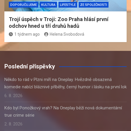
DOPORUČUJEME
KULTURA
LIFESTYLE
ZE SPOLEČNOSTI
Trojí úspěch v Troji: Zoo Praha hlásí první
odchov hned u tří druhů hadů
1 týdnem ago
Helena Svobodová
Poslední příspěvky
Někdo to rád v Plzni míří na Oneplay. Hvězdně obsazená
komedie nabízí bláznivé příběhy, černý humor i lásku na první lok
6. 8. 2026
Kdo byl Ponožkový vrah? Na Oneplay běží nová dokumentární
true crime série
2. 8. 2026