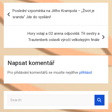
Navigace
Poslední vzpomínka na Jiřího Krampola – „Život je
pro
sranda“ Jde do vysílání!
příspěvek
Hory volají a O2 arena odpovídá: Tři sestry a
Trautenberk oslavili výročí velkolepým finále
Napsat komentář
Pro přidávání komentářů se musíte nejdříve
přihlásit
.
S
e
a