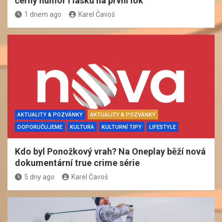
černý humor i lásku na první lok
1 dnem ago
Karel Čavoš
AKTUALITY & POZVÁNKY
AKTUALITY & POZVÁNKY
DOPORUČUJEME
KULTURA
KULTURNÍ TIPY
LIFESTYLE
Kdo byl Ponožkový vrah? Na Oneplay běží nová
dokumentární true crime série
5 dny ago
Karel Čavoš