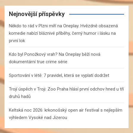
r
c
Nejnovější příspěvky
h
Někdo to rád v Plzni míří na Oneplay. Hvězdně obsazená
komedie nabízí bláznivé příběhy, černý humor i lásku na
první lok
Kdo byl Ponožkový vrah? Na Oneplay běží nová
dokumentární true crime série
Sportování v létě: 7 pravidel, která se vyplatí dodržet
Trojí úspěch v Troji: Zoo Praha hlásí první odchov hned u tří
druhů hadů
Keltská noc 2026: krkonošský open air festival s nejlepším
výhledem Vysoké nad Jizerou