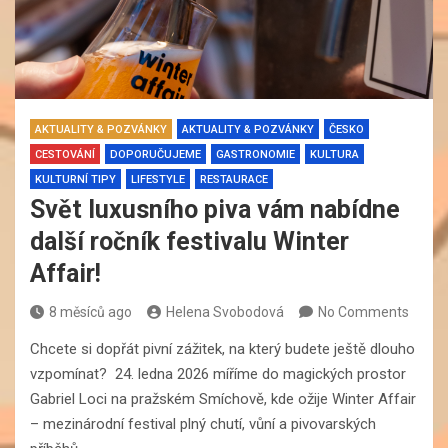
AKTUALITY & POZVÁNKY
AKTUALITY & POZVÁNKY
ČESKO
CESTOVÁNÍ
DOPORUČUJEME
GASTRONOMIE
KULTURA
KULTURNÍ TIPY
LIFESTYLE
RESTAURACE
Svět luxusního piva vám nabídne
další ročník festivalu Winter
Affair!
8 měsíců ago
Helena Svobodová
No Comments
Chcete si dopřát pivní zážitek, na který budete ještě dlouho
vzpomínat? 24. ledna 2026 míříme do magických prostor
Gabriel Loci na pražském Smíchově, kde ožije Winter Affair
– mezinárodní festival plný chutí, vůní a pivovarských