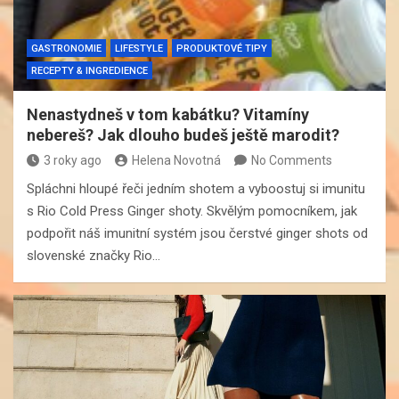
GASTRONOMIE
LIFESTYLE
PRODUKTOVÉ TIPY
RECEPTY & INGREDIENCE
Nenastydneš v tom kabátku? Vitamíny
nebereš? Jak dlouho budeš ještě marodit?
3 roky ago
Helena Novotná
No Comments
Spláchni hloupé řeči jedním shotem a vyboostuj si imunitu
s Rio Cold Press Ginger shoty. Skvělým pomocníkem, jak
podpořit náš imunitní systém jsou čerstvé ginger shots od
slovenské značky Rio…