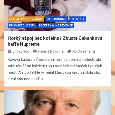
AKTUALITY & POZVÁNKY
GASTRONOMIE
LIFESTYLE
PRODUKTOVÉ TIPY
RECEPTY & INGREDIENCE
Horký nápoj bez kofeinu? Zkuste Čekankové
kaffe Nupreme
3 roky ago
Helena Novotná
No Comments
Kávová kultura v Česku voní nejen v domácnostech, ale
také téměř na každém rohu menších městeček i velkých
měst. Ale co takhle vyměnit klasickou kávu za dobrotu,
která vás neochudí o…