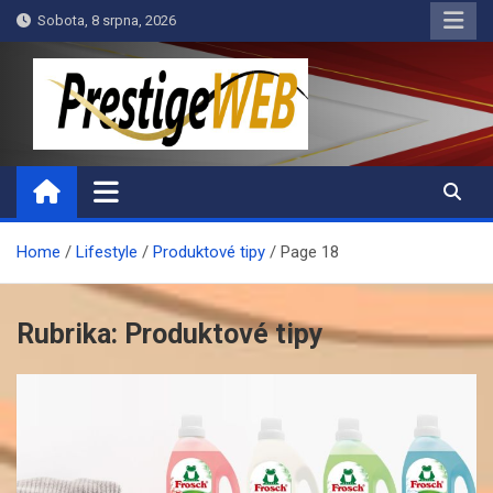
Skip
Sobota, 8 srpna, 2026
to
content
PrestigeWEB
Home
Lifestyle
Produktové tipy
Page 18
Rubrika:
Produktové tipy