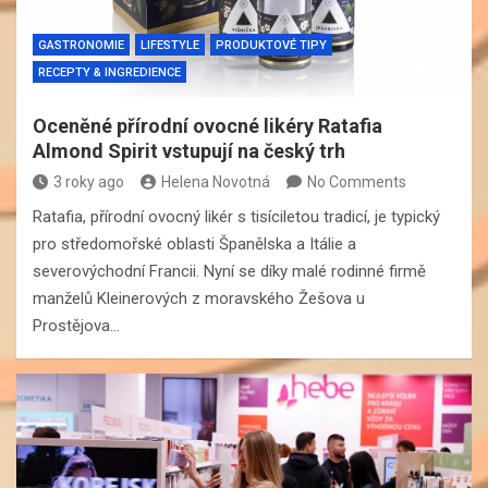
GASTRONOMIE
LIFESTYLE
PRODUKTOVÉ TIPY
RECEPTY & INGREDIENCE
Oceněné přírodní ovocné likéry Ratafia
Almond Spirit vstupují na český trh
3 roky ago
Helena Novotná
No Comments
Ratafia, přírodní ovocný likér s tisíciletou tradicí, je typický
pro středomořské oblasti Španělska a Itálie a
severovýchodní Francii. Nyní se díky malé rodinné firmě
manželů Kleinerových z moravského Žešova u
Prostějova…