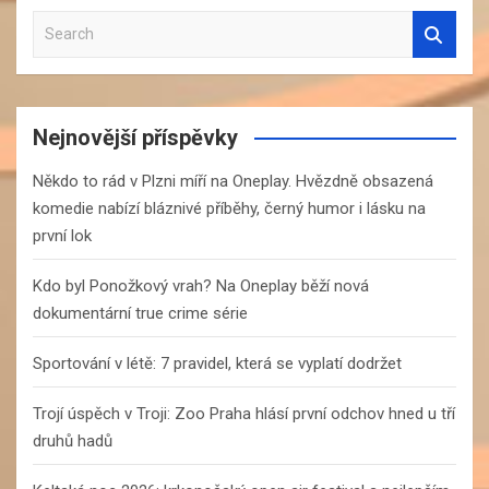
S
e
a
r
c
Nejnovější příspěvky
h
Někdo to rád v Plzni míří na Oneplay. Hvězdně obsazená
komedie nabízí bláznivé příběhy, černý humor i lásku na
první lok
Kdo byl Ponožkový vrah? Na Oneplay běží nová
dokumentární true crime série
Sportování v létě: 7 pravidel, která se vyplatí dodržet
Trojí úspěch v Troji: Zoo Praha hlásí první odchov hned u tří
druhů hadů