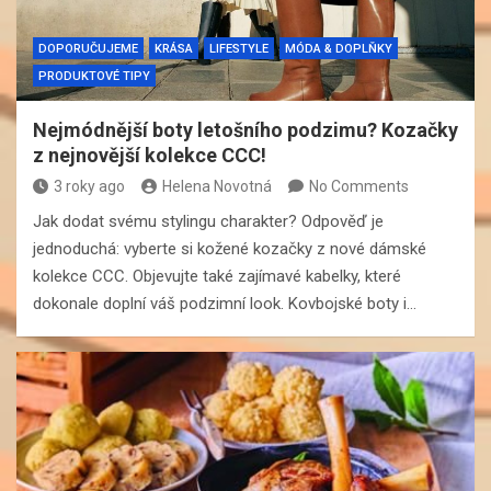
DOPORUČUJEME
KRÁSA
LIFESTYLE
MÓDA & DOPLŇKY
PRODUKTOVÉ TIPY
Nejmódnější boty letošního podzimu? Kozačky
z nejnovější kolekce CCC!
3 roky ago
Helena Novotná
No Comments
Jak dodat svému stylingu charakter? Odpověď je
jednoduchá: vyberte si kožené kozačky z nové dámské
kolekce CCC. Objevujte také zajímavé kabelky, které
dokonale doplní váš podzimní look. Kovbojské boty i…