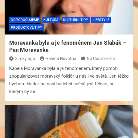
DOPORUČUJEME
KULTURA
KULTURNÍ TIPY
LIFESTYLE
PRODUKTOVÉ TIPY
Moravanka byla a je fenoménem Jan Slabák –
Pan Moravanka
3 roky ago
Helena Novotná
No Comments
Kapela Moravanka byla a je fenoménem, který pomohl
zpopularizovat moravský folklór u nás i ve světě. Jen těžko
bychom hledali na naší hudební scéně jiné těleso, se
kterým by se…