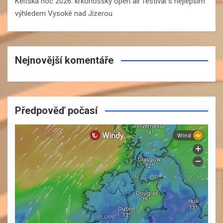
Keltská noc 2026: krkonošský open air festival s nejlepším
výhledem Vysoké nad Jizerou
Nejnovější komentáře
Předpověď počasí