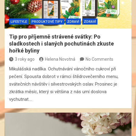
LIFESTYLE
PRODUKTOVÉ TIPY
ZDRAVÍ
ZDRAVÍ
Tip pro příjemně strávené svátky: Po
sladkostech i slaných pochutinách zkuste
hořké byliny
3 roky ago
Helena Novotná
No Comments
Mikulášská nadílka. Ochutnávání vánočního cukroví při
pečení. Spousta dobrot v rámci štědrovečerního menu,
svátečních návštěv i silvestrovských oslav. Prosinec je
zkrátka měsíc, který si většina z nás umí doslova
vychutnat.…