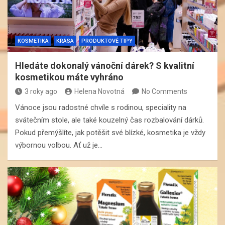
KOSMETIKA
KRÁSA
PRODUKTOVÉ TIPY
Hledáte dokonalý vánoční dárek? S kvalitní
kosmetikou máte vyhráno
3 roky ago
Helena Novotná
No Comments
Vánoce jsou radostné chvíle s rodinou, speciality na
svátečním stole, ale také kouzelný čas rozbalování dárků.
Pokud přemýšlíte, jak potěšit své blízké, kosmetika je vždy
výbornou volbou. Ať už je…