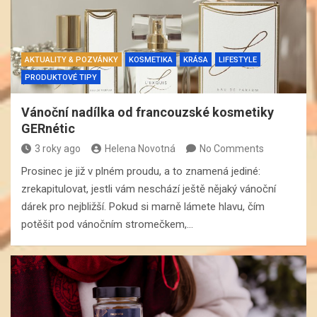
AKTUALITY & POZVÁNKY
KOSMETIKA
KRÁSA
LIFESTYLE
PRODUKTOVÉ TIPY
Vánoční nadílka od francouzské kosmetiky
GERnétic
3 roky ago
Helena Novotná
No Comments
Prosinec je již v plném proudu, a to znamená jediné:
zrekapitulovat, jestli vám neschází ještě nějaký vánoční
dárek pro nejbližší. Pokud si marně lámete hlavu, čím
potěšit pod vánočním stromečkem,…