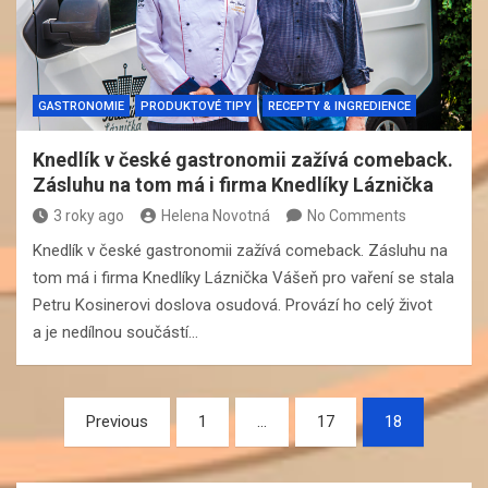
GASTRONOMIE
PRODUKTOVÉ TIPY
RECEPTY & INGREDIENCE
Knedlík v české gastronomii zažívá comeback.
Zásluhu na tom má i firma Knedlíky Láznička
3 roky ago
Helena Novotná
No Comments
Knedlík v české gastronomii zažívá comeback. Zásluhu na
tom má i firma Knedlíky Láznička Vášeň pro vaření se stala
Petru Kosinerovi doslova osudová. Provází ho celý život
a je nedílnou součástí…
Navigace
Previous
1
…
17
18
pro
příspěvky