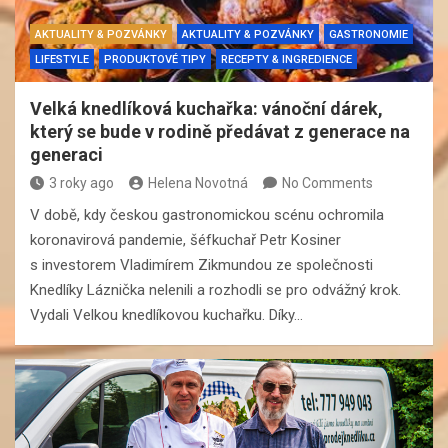
AKTUALITY & POZVÁNKY
AKTUALITY & POZVÁNKY
GASTRONOMIE
LIFESTYLE
PRODUKTOVÉ TIPY
RECEPTY & INGREDIENCE
Velká knedlíková kuchařka: vánoční dárek,
který se bude v rodině předávat z generace na
generaci
3 roky ago
Helena Novotná
No Comments
V době, kdy českou gastronomickou scénu ochromila
koronavirová pandemie, šéfkuchař Petr Kosiner
s investorem Vladimírem Zikmundou ze společnosti
Knedlíky Láznička nelenili a rozhodli se pro odvážný krok.
Vydali Velkou knedlíkovou kuchařku. Díky…