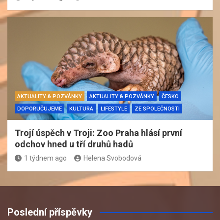
AKTUALITY & POZVÁNKY
AKTUALITY & POZVÁNKY
ČESKO
DOPORUČUJEME
KULTURA
LIFESTYLE
ZE SPOLEČNOSTI
Trojí úspěch v Troji: Zoo Praha hlásí první
odchov hned u tří druhů hadů
1 týdnem ago
Helena Svobodová
Poslední příspěvky