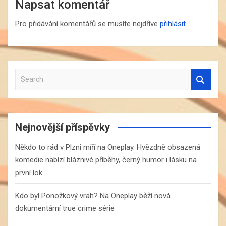
Napsat komentář
Pro přidávání komentářů se musíte nejdříve
přihlásit
.
S
e
a
r
c
Nejnovější příspěvky
h
Někdo to rád v Plzni míří na Oneplay. Hvězdně obsazená
komedie nabízí bláznivé příběhy, černý humor i lásku na
první lok
Kdo byl Ponožkový vrah? Na Oneplay běží nová
dokumentární true crime série