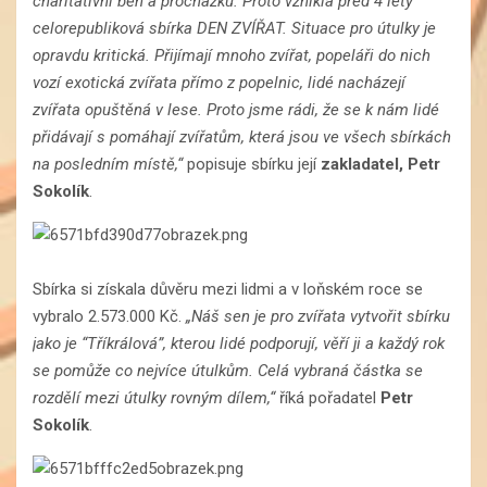
charitativní běh a procházku. Proto vznikla před 4 lety
celorepubliková sbírka DEN ZVÍŘAT. Situace pro útulky je
opravdu kritická. Přijímají mnoho zvířat, popeláři do nich
vozí exotická zvířata přímo z popelnic, lidé nacházejí
zvířata opuštěná v lese. Proto jsme rádi, že se k nám lidé
přidávají s pomáhají zvířatům, která jsou ve všech sbírkách
na posledním místě,“
popisuje sbírku její
zakladatel, Petr
Sokolík
.
Sbírka si získala důvěru mezi lidmi a v loňském roce se
vybralo 2.573.000 Kč.
„Náš sen je pro zvířata vytvořit sbírku
jako je “Tříkrálová”, kterou lidé podporují, věří ji a každý rok
se pomůže co nejvíce útulkům. Celá vybraná částka se
rozdělí mezi útulky rovným dílem,“
říká pořadatel
Petr
Sokolík
.