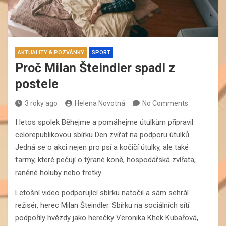
AKTUALITY & POZVÁNKY
SPORT
Proč Milan Šteindler spadl z
postele
3 roky ago
Helena Novotná
No Comments
I letos spolek Běhejme a pomáhejme útulkům připravil
celorepublikovou sbírku Den zvířat na podporu útulků.
Jedná se o akci nejen pro psí a kočičí útulky, ale také
farmy, které pečují o týrané koně, hospodářská zvířata,
raněné holuby nebo fretky.
Letošní video podporující sbírku natočil a sám sehrál
režisér, herec Milan Šteindler. Sbírku na sociálních sítí
podpořily hvězdy jako herečky Veronika Khek Kubařová,