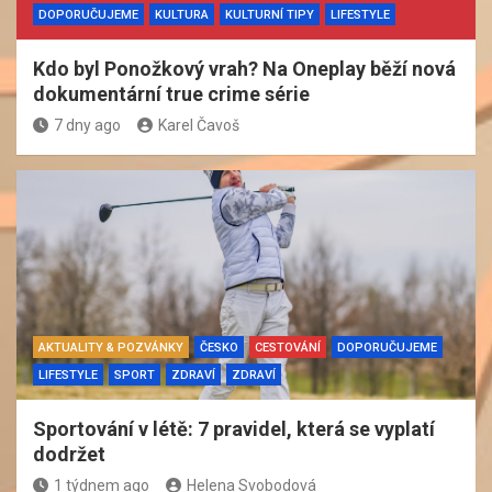
DOPORUČUJEME
KULTURA
KULTURNÍ TIPY
LIFESTYLE
Kdo byl Ponožkový vrah? Na Oneplay běží nová
dokumentární true crime série
7 dny ago
Karel Čavoš
AKTUALITY & POZVÁNKY
ČESKO
CESTOVÁNÍ
DOPORUČUJEME
LIFESTYLE
SPORT
ZDRAVÍ
ZDRAVÍ
Sportování v létě: 7 pravidel, která se vyplatí
dodržet
1 týdnem ago
Helena Svobodová