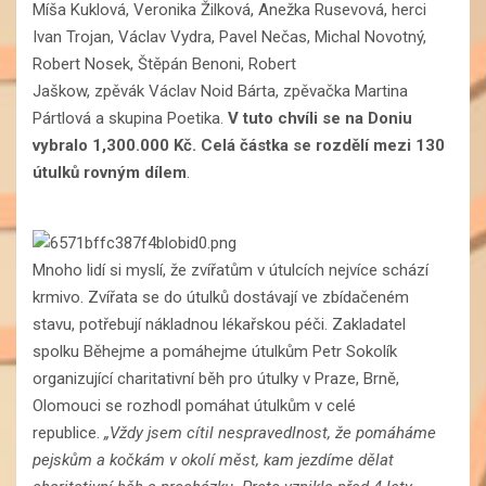
Míša Kuklová, Veronika Žilková, Anežka Rusevová, herci
Ivan Trojan, Václav Vydra, Pavel Nečas, Michal Novotný,
Robert Nosek, Štěpán Benoni, Robert
Jaškow, zpěvák Václav Noid Bárta, zpěvačka Martina
Pártlová a skupina Poetika.
V tuto chvíli se na Doniu
vybralo 1,300.000 Kč. Celá částka se rozdělí mezi 130
útulků rovným dílem
.
Mnoho lidí si myslí, že zvířatům v útulcích nejvíce schází
krmivo. Zvířata se do útulků dostávají ve zbídačeném
stavu, potřebují nákladnou lékařskou péči. Zakladatel
spolku Běhejme a pomáhejme útulkům Petr Sokolík
organizující charitativní běh pro útulky v Praze, Brně,
Olomouci se rozhodl pomáhat útulkům v celé
republice.
„Vždy jsem cítil nespravedlnost, že pomáháme
pejskům a kočkám v okolí měst, kam jezdíme dělat