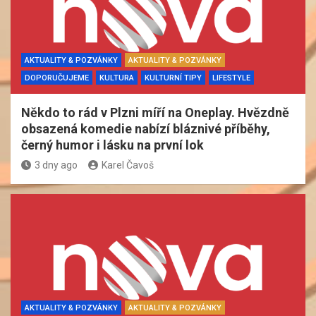
AKTUALITY & POZVÁNKY
AKTUALITY & POZVÁNKY
DOPORUČUJEME
KULTURA
KULTURNÍ TIPY
LIFESTYLE
Někdo to rád v Plzni míří na Oneplay. Hvězdně
obsazená komedie nabízí bláznivé příběhy,
černý humor i lásku na první lok
3 dny ago
Karel Čavoš
AKTUALITY & POZVÁNKY
AKTUALITY & POZVÁNKY