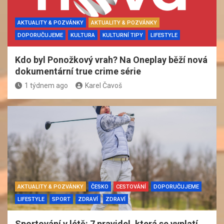
AKTUALITY & POZVÁNKY
AKTUALITY & POZVÁNKY
DOPORUČUJEME
KULTURA
KULTURNÍ TIPY
LIFESTYLE
Kdo byl Ponožkový vrah? Na Oneplay běží nová
dokumentární true crime série
1 týdnem ago
Karel Čavoš
AKTUALITY & POZVÁNKY
ČESKO
CESTOVÁNÍ
DOPORUČUJEME
LIFESTYLE
SPORT
ZDRAVÍ
ZDRAVÍ
Sportování v létě: 7 pravidel, která se vyplatí