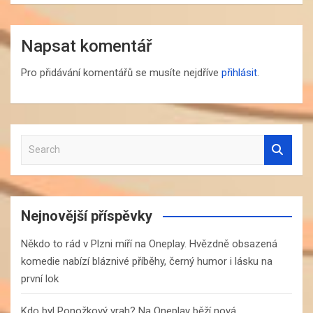
Napsat komentář
Pro přidávání komentářů se musíte nejdříve
přihlásit
.
S
e
a
r
c
Nejnovější příspěvky
h
Někdo to rád v Plzni míří na Oneplay. Hvězdně obsazená
komedie nabízí bláznivé příběhy, černý humor i lásku na
první lok
Kdo byl Ponožkový vrah? Na Oneplay běží nová