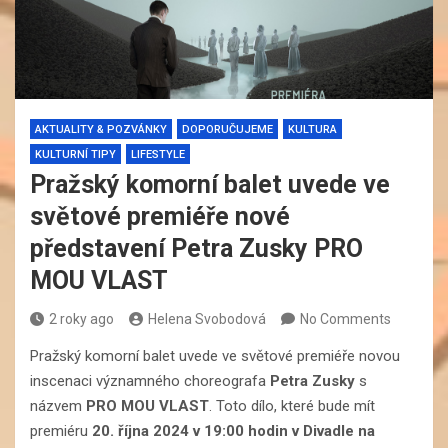
AKTUALITY & POZVÁNKY
DOPORUČUJEME
KULTURA
KULTURNÍ TIPY
LIFESTYLE
Pražský komorní balet uvede ve
světové premiéře nové
představení Petra Zusky PRO
MOU VLAST
2 roky ago
Helena Svobodová
No Comments
Pražský komorní balet uvede ve světové premiéře novou
inscenaci významného choreografa
Petra Zusky
s
názvem
PRO MOU VLAST
. Toto dílo, které bude mít
premiéru
20. října 2024 v 19:00 hodin v Divadle na