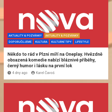
AKTUALITY & POZVÁNKY
AKTUALITY & POZVÁNKY
DOPORUČUJEME
KULTURA
KULTURNÍ TIPY
LIFESTYLE
Někdo to rád v Plzni míří na Oneplay. Hvězdně
obsazená komedie nabízí bláznivé příběhy,
černý humor i lásku na první lok
4 dny ago
Karel Čavoš