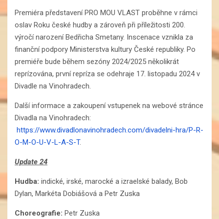
Premiéra představení PRO MOU VLAST proběhne v rámci
oslav Roku české hudby a zároveň při příležitosti 200.
výročí narození Bedřicha Smetany. Inscenace vznikla za
finanční podpory Ministerstva kultury České republiky. Po
premiéře bude během sezóny 2024/2025 několikrát
reprízována, první repríza se odehraje 17. listopadu 2024 v
Divadle na Vinohradech.
Další informace a zakoupení vstupenek na webové stránce
Divadla na Vinohradech:
https://www.divadlonavinohradech.com/divadelni-hra/P-R-
O-M-O-U-V-L-A-S-T
.
Update 24
Hudba:
indické, irské, marocké a izraelské balady, Bob
Dylan, Markéta Dobiášová a Petr Zuska
Choreografie:
Petr Zuska