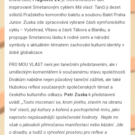
inspirované Smetanovým cyklem
Má vlast
. Tančí ji deset
sólistů Pražského komorního baletu a souboru Balet Praha
Junior. Zuska zde zpracovává vybrané části symfonického
cyklu – Vyšehrad, Vltavu a části Tábora a Blaníku, a
propojuje Smetanovu lásku k rodné zemi a národní
symboly s aktuálním tématem zachování kulturní identity v
době globalizace.
PRO MOU VLAST není jen tanečním představením, ale i
uměleckým komentářem k současnému stavu společnosti.
Divákům nabídne nejen působivý taneční zážitek, ale také
hlubokou reflexi současných společenských témat a
českého kulturního odkazu.
Petr Zuska
k představení
uvádí:
„Touto inscenací se, krom jiného, stavím na obranu
‘mé’ vlasti, její kultury a kořenů a pochopitelně míru, jako
naprosto nejzásadnější společenské hodnoty. Nejde mi
však o jakoukoli přímočarou manifestaci nebo kázání. Jde
o divadlo, a tudíž o vytvoření prostoru pro reflexi a