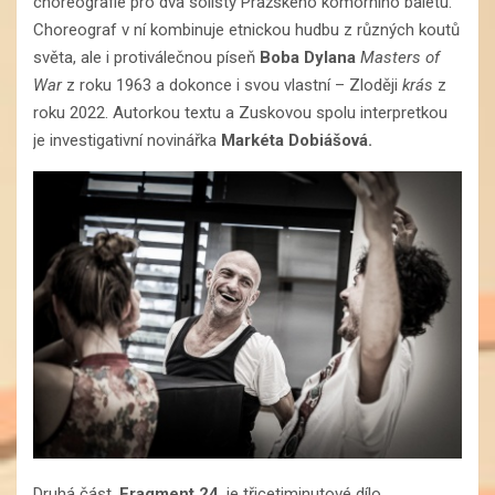
choreografie pro dva sólisty Pražského komorního baletu.
Choreograf v ní kombinuje etnickou hudbu z různých koutů
světa, ale i protiválečnou píseň
Boba Dylana
Masters of
War
z roku 1963 a dokonce i svou vlastní – Zloději
krás
z
roku 2022. Autorkou textu a Zuskovou spolu interpretkou
je investigativní novinářka
Markéta Dobiášová.
Druhá část,
Fragment 24
, je třicetiminutové dílo