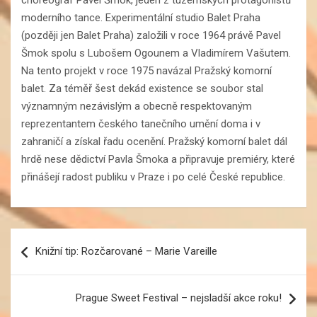
moderního tance. Experimentální studio Balet Praha
(později jen Balet Praha) založili v roce 1964 právě Pavel
Šmok spolu s Lubošem Ogounem a Vladimírem Vašutem.
Na tento projekt v roce 1975 navázal Pražský komorní
balet. Za téměř šest dekád existence se soubor stal
významným nezávislým a obecně respektovaným
reprezentantem českého tanečního umění doma i v
zahraničí a získal řadu ocenění. Pražský komorní balet dál
hrdě nese dědictví Pavla Šmoka a připravuje premiéry, které
přinášejí radost publiku v Praze i po celé České republice.
Navigace
Knižní tip: Rozčarované – Marie Vareille
pro
příspěvek
Prague Sweet Festival – nejsladší akce roku!