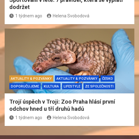
dodržet
1 týdnem ago
Helena Svobodová
AKTUALITY & POZVÁNKY
AKTUALITY & POZVÁNKY
ČESKO
DOPORUČUJEME
KULTURA
LIFESTYLE
ZE SPOLEČNOSTI
Trojí úspěch v Troji: Zoo Praha hlásí první
odchov hned u tří druhů hadů
1 týdnem ago
Helena Svobodová