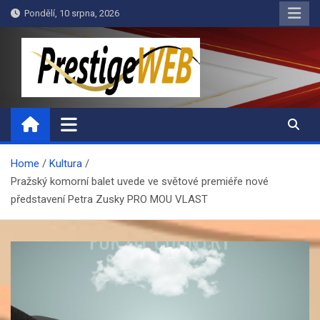
Skip
Pondělí, 10 srpna, 2026
to
content
PrestigeWEB
Home
Kultura
Pražský komorní balet uvede ve světové premiéře nové
představení Petra Zusky PRO MOU VLAST