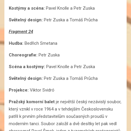
Kostýmy a scéna:
Pavel Knolle a Petr Zuska
Světelný design:
Petr Zuska a Tomáš Průcha
Fragment 24
Hudba:
Bedřich Smetana
Choreografie:
Petr Zuska
Scéna a kostýmy:
Pavel Knolle a Petr Zuska
Světelný design:
Petr Zuska a Tomáš Průcha
Projekce:
Viktor Svidró
Pražský komorní balet
je největší český nezávislý soubor,
který vznikl v roce 1964 a v tehdejším Československu
patřil k prvním představitelům současných proudů v
moderním tanci. Soubor založil a dvě desítky let pak vedl
choreograf Pavel Šmok, jeden z tuzemských protagonistů