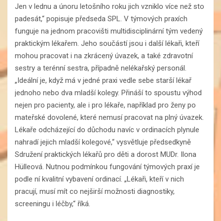
Jen v lednu a únoru letošního roku jich vzniklo více než sto
padesát,“ popisuje předseda SPL. V týmových praxích
funguje na jednom pracovišti multidisciplinární tým vedený
praktickým lékařem. Jeho součástí jsou i další lékaři, kteří
mohou pracovat i na zkrácený úvazek, a také zdravotní
sestry a terénní sestra, případně nelékařský personál.
„Ideální je, když má v jedné praxi vedle sebe starší lékař
jednoho nebo dva mladší kolegy. Přináší to spoustu výhod
nejen pro pacienty, ale i pro lékaře, například pro ženy po
mateřské dovolené, které nemusí pracovat na plný úvazek.
Lékaře odcházející do důchodu navíc v ordinacích plynule
nahradí jejich mladší kolegové,“ vysvětluje předsedkyně
Sdružení praktických lékařů pro děti a dorost MUDr. Ilona
Hülleová. Nutnou podmínkou fungování týmových praxí je
podle ní kvalitní vybavení ordinací. „Lékaři, kteří v nich
pracují, musí mít co nejširší možnosti diagnostiky,
screeningu i léčby,“ říká.