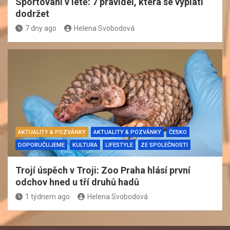
Sportování v létě: 7 pravidel, která se vyplatí
dodržet
7 dny ago
Helena Svobodová
AKTUALITY & POZVÁNKY
AKTUALITY & POZVÁNKY
ČESKO
DOPORUČUJEME
KULTURA
LIFESTYLE
ZE SPOLEČNOSTI
Trojí úspěch v Troji: Zoo Praha hlásí první
odchov hned u tří druhů hadů
1 týdnem ago
Helena Svobodová