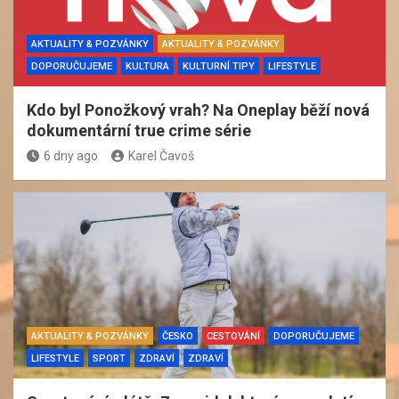
AKTUALITY & POZVÁNKY
AKTUALITY & POZVÁNKY
DOPORUČUJEME
KULTURA
KULTURNÍ TIPY
LIFESTYLE
Kdo byl Ponožkový vrah? Na Oneplay běží nová
dokumentární true crime série
6 dny ago
Karel Čavoš
AKTUALITY & POZVÁNKY
ČESKO
CESTOVÁNÍ
DOPORUČUJEME
LIFESTYLE
SPORT
ZDRAVÍ
ZDRAVÍ