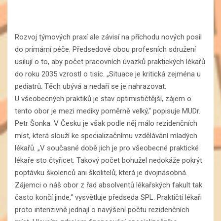
Rozvoj týmových praxí ale závisí na příchodu nových posil
do primární péče. Předsedové obou profesních sdružení
usilují o to, aby počet pracovních úvazků praktických lékařů
do roku 2035 vzrostl o tisíc. „Situace je kritická zejména u
pediatrů. Těch ubývá a nedaří se je nahrazovat.
U všeobecných praktiků je stav optimističtější, zájem o
tento obor je mezi mediky poměrně velký,“ popisuje MUDr.
Petr Šonka. V Česku je však podle něj málo rezidenčních
míst, která slouží ke specializačnímu vzdělávání mladých
lékařů. „V současné době jich je pro všeobecné praktické
lékaře sto čtyřicet. Takový počet bohužel nedokáže pokrýt
poptávku školenců ani školitelů, která je dvojnásobná.
Zájemci o náš obor z řad absolventů lékařských fakult tak
často končí jinde,“ vysvětluje předseda SPL. Praktičtí lékaři
proto intenzivně jednají o navýšení počtu rezidenčních