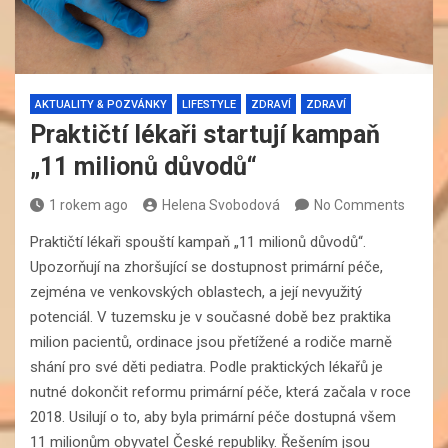
AKTUALITY & POZVÁNKY
LIFESTYLE
ZDRAVÍ
ZDRAVÍ
Praktičtí lékaři startují kampaň
„11 milionů důvodů“
1 rokem ago
Helena Svobodová
No Comments
Praktičtí lékaři spouští kampaň „11 milionů důvodů“.
Upozorňují na zhoršující se dostupnost primární péče,
zejména ve venkovských oblastech, a její nevyužitý
potenciál. V tuzemsku je v současné době bez praktika
milion pacientů, ordinace jsou přetížené a rodiče marně
shání pro své děti pediatra. Podle praktických lékařů je
nutné dokončit reformu primární péče, která začala v roce
2018. Usilují o to, aby byla primární péče dostupná všem
11 milionům obyvatel České republiky. Řešením jsou