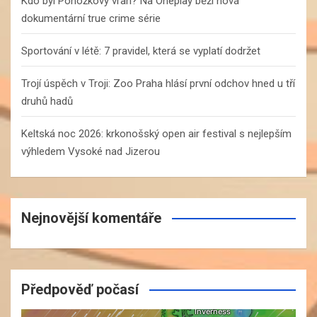
Kdo byl Ponožkový vrah? Na Oneplay běží nová
dokumentární true crime série
Sportování v létě: 7 pravidel, která se vyplatí dodržet
Trojí úspěch v Troji: Zoo Praha hlásí první odchov hned u tří
druhů hadů
Keltská noc 2026: krkonošský open air festival s nejlepším
výhledem Vysoké nad Jizerou
Nejnovější komentáře
Předpověď počasí