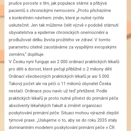
prudce poroste s tím, jak populace stárne a přibývá
pacientů s chronickými nemocemi. „Proto přicházíme
s konkrétním návrhem změn, které je nutné rychle
uskutečnit. Jen tak můžeme čelit výzvě v podobě stárnutí
obyvatelstva a epidemie chronických onemocnění a
prodlužovat délku života prožitého ve zdraví. V tomto
parametru citelně zaostáváme za vyspělými evropskými
zeměmi,“ doplňuje.
V Česku nyní funguje asi 2 000 ordinací praktických lékařů
pro děti a dorost, které pečují přibližně o 2 miliony dětí.
Ordinací všeobecných praktických lékařů je asi 5 000.
Takový počet ale na péči o 11 milionů obyvatel Česka
nestačí. Ordinace jsou navíc už teď přetížené. Podle
praktických lékařů je proto nutné přivést do primární péče
absolventy lékařských fakult a změnit organizaci
poskytování primární péče. Situaci mohou výrazně zlepšit
týmové praxe. „Usilujeme o to, aby se do roku 2035 staly
dominantním modelem poskytování primární péče v ČR.