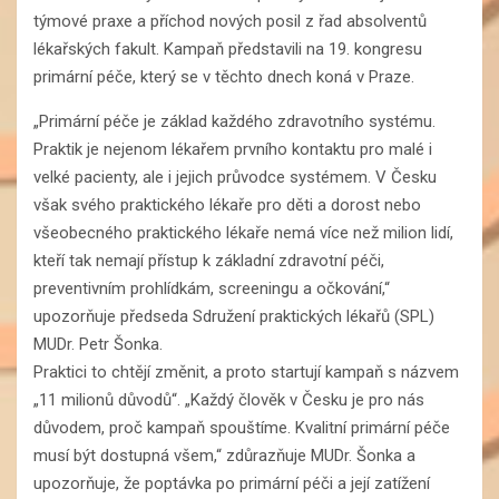
týmové praxe a příchod nových posil z řad absolventů
lékařských fakult. Kampaň představili na 19. kongresu
primární péče, který se v těchto dnech koná v Praze.
„Primární péče je základ každého zdravotního systému.
Praktik je nejenom lékařem prvního kontaktu pro malé i
velké pacienty, ale i jejich průvodce systémem. V Česku
však svého praktického lékaře pro děti a dorost nebo
všeobecného praktického lékaře nemá více než milion lidí,
kteří tak nemají přístup k základní zdravotní péči,
preventivním prohlídkám, screeningu a očkování,“
upozorňuje předseda Sdružení praktických lékařů (SPL)
MUDr. Petr Šonka.
Praktici to chtějí změnit, a proto startují kampaň s názvem
„11 milionů důvodů“. „Každý člověk v Česku je pro nás
důvodem, proč kampaň spouštíme. Kvalitní primární péče
musí být dostupná všem,“ zdůrazňuje MUDr. Šonka a
upozorňuje, že poptávka po primární péči a její zatížení