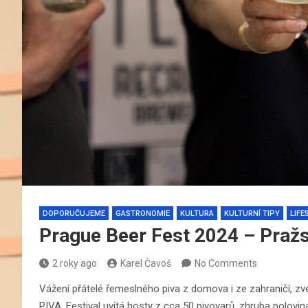
DOPORUČUJEME
GASTRONOMIE
KULTURA
KULTURNÍ TIPY
LIFE
Prague Beer Fest 2024 – Pražsk
2 roky ago
Karel Čavoš
No Comments
Vážení přátelé řemeslného piva z domova i ze zahraničí, 
PIVA. Festival uvítá hosty z cca 50 pivovarů, zhruba polovi