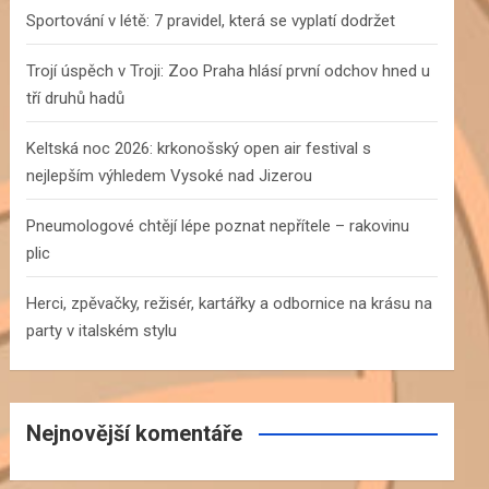
h
Sportování v létě: 7 pravidel, která se vyplatí dodržet
Trojí úspěch v Troji: Zoo Praha hlásí první odchov hned u
tří druhů hadů
Keltská noc 2026: krkonošský open air festival s
nejlepším výhledem Vysoké nad Jizerou
Pneumologové chtějí lépe poznat nepřítele – rakovinu
plic
Herci, zpěvačky, režisér, kartářky a odbornice na krásu na
party v italském stylu
Nejnovější komentáře