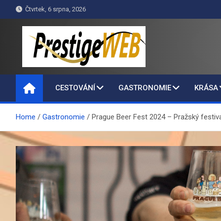
Skip
Čtvrtek, 6 srpna, 2026
to
content
PrestigeWEB
CESTOVÁNÍ
GASTRONOMIE
KRÁSA
Home
Gastronomie
Prague Beer Fest 2024 – Pražský festiva