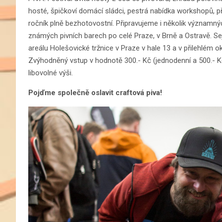
hosté, špičkoví domácí sládci, pestrá nabídka workshopů, p
ročník plně bezhotovostní. Připravujeme i několik významný
známých pivních barech po celé Praze, v Brně a Ostravě. S
areálu Holešovické tržnice v Praze v hale 13 a v přilehlém o
Zvýhodněný vstup v hodnotě 300.- Kč (jednodenní a 500.- K
libovolné výši.
Pojďme společně oslavit craftová piva!