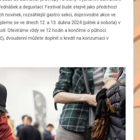
řednášek a degustací. Festival bude stejně jako předchozí
ch novinek, rozsáhlejší gastro sekci, doprovodné akce ve
ejdeme se ve dnech 12. a 13. dubna 2024 (pátek a sobota) v
kolí. Otevíráme vždy ve 12 hodin a končíme o půlnoci.
č), dvoudenní můžete doplnit o kredit na konzumaci v