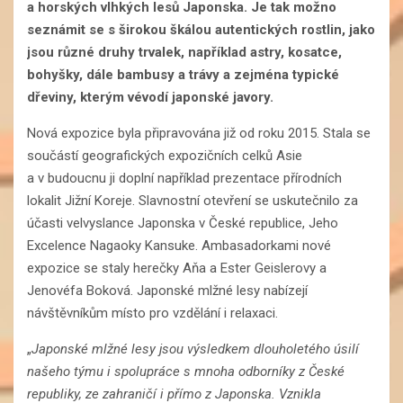
a horských vlhkých lesů Japonska. Je tak možno
seznámit se s širokou škálou autentických rostlin, jako
jsou různé druhy trvalek, například astry, kosatce,
bohyšky, dále bambusy a trávy a zejména typické
dřeviny, kterým vévodí japonské javory.
Nová expozice byla připravována již od roku 2015. Stala se
součástí geografických expozičních celků Asie
a v budoucnu ji doplní například prezentace přírodních
lokalit Jižní Koreje. Slavnostní otevření se uskutečnilo za
účasti velvyslance Japonska v České republice, Jeho
Excelence Nagaoky Kansuke. Ambasadorkami nové
expozice se staly herečky Aňa a Ester Geislerovy a
Jenovéfa Boková. Japonské mlžné lesy nabízejí
návštěvníkům místo pro vzdělání i relaxaci.
„
Japonské mlžné lesy jsou výsledkem dlouholetého úsilí
našeho týmu i spolupráce s mnoha odborníky z České
republiky, ze zahraničí i přímo z Japonska. Vznikla