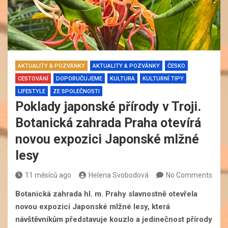
AKTUALITY & POZVÁNKY
AKTUALITY & POZVÁNKY
ČESKO
CESTOVÁNÍ
DOPORUČUJEME
KULTURA
KULTURNÍ TIPY
LIFESTYLE
ZE SPOLEČNOSTI
Poklady japonské přírody v Troji.
Botanická zahrada Praha otevírá
novou expozici Japonské mlžné
lesy
11 měsíců ago
Helena Svobodová
No Comments
Botanická zahrada hl. m. Prahy slavnostně otevřela
novou expozici Japonské mlžné lesy, která
návštěvníkům představuje kouzlo a jedinečnost přírody