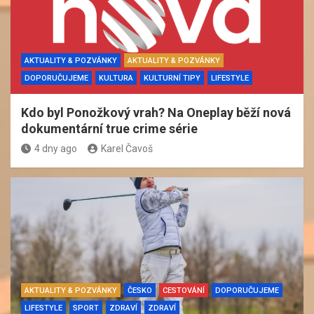
AKTUALITY & POZVÁNKY
AKTUALITY & POZVÁNKY
DOPORUČUJEME
KULTURA
KULTURNÍ TIPY
LIFESTYLE
Kdo byl Ponožkový vrah? Na Oneplay běží nová
dokumentární true crime série
4 dny ago
Karel Čavoš
AKTUALITY & POZVÁNKY
ČESKO
CESTOVÁNÍ
DOPORUČUJEME
LIFESTYLE
SPORT
ZDRAVÍ
ZDRAVÍ