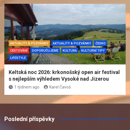
AKTUALITY & POZVÁNKY
AKTUALITY & POZVÁNKY
ČESKO
CESTOVÁNÍ
DOPORUČUJEME
KULTURA
KULTURNÍ TIPY
LIFESTYLE
Keltská noc 2026: krkonošský open air festival
s nejlepším výhledem Vysoké nad Jizerou
1 týdnem ago
Karel Čavoš
Poslední příspěvky