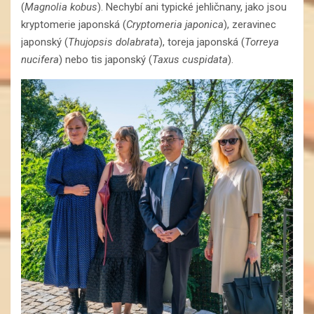
(
Magnolia kobus
). Nechybí ani typické jehličnany, jako jsou
kryptomerie japonská (
Cryptomeria japonica
), zeravinec
japonský (
Thujopsis dolabrata
), toreja japonská (
Torreya
nucifera
) nebo tis japonský (
Taxus cuspidata
).