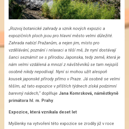
„
Rozvoj botanické zahrady a vznik nových expozic a
expozičních ploch jsou pro hlavní město velmi důležité.
Zahrada nabízí Pražanům, a nejen jim, místo pro
vzdělávání, poznání i relaxaci a těší mě, že nyní dostávají
šanci seznámit se s přírodou Japonska, tedy země, která je
nám velmi vzdálená a mnozí z návštěvníků se tam nejspíš
osobně nikdy nepodívají. Nyní si mohou užít alespoň
kousek japonské přírody přímo v Praze. Já osobně se velmi
těším, až tato expozice v příštích týdnech získá podzimní
barevný nádech,
“ doplňuje
Jana Komrsková, náměstkyně
primátora hl. m. Prahy
.
Expozice, která vznikala deset let
Myšlenky na vytvoření této expozice se zrodily již v roce