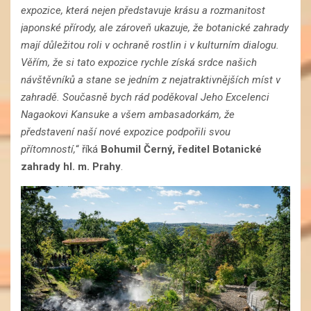
expozice, která nejen představuje krásu a rozmanitost
japonské přírody, ale zároveň ukazuje, že botanické zahrady
mají důležitou roli v ochraně rostlin i v kulturním dialogu.
Věřím, že si tato expozice rychle získá srdce našich
návštěvníků a stane se jedním z nejatraktivnějších míst v
zahradě. Současně bych rád poděkoval Jeho Excelenci
Nagaokovi Kansuke a všem ambasadorkám, že
představení naší nové expozice podpořili svou
přítomností,
“ říká
Bohumil Černý, ředitel Botanické
zahrady hl. m. Prahy
.