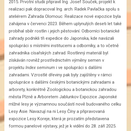
2015. Prvotní studii připravil Ing. Josef Souček, projekt k
realizaci pak dopracoval Ing. arch. Radek Pavlačka spolu s
ateliérem Zahrada Olomouc. Realizace nové expozice byla
zahájena v červenci 2023. Během uplynulých deseti let také
probíhal sběr rostlin i jejich pěstování. Odborníci botanické
zahrady podnikli tři expedice do Japonska, kde navázali
spolupráci s místními institucemi a odborníky, a to včetně
zahradníka císařských zahrad. Rostlinný materiál byl
získáván rovněž prostřednictvím výměny semen v
projektu
Index seminum
i ve spolupráci s dalšími
zahradami. Vzrostlé dřeviny pak byly zajištěny v rámci
spolupráce s dalšími českými botanickými zahradami a
arborety, konkrétně Zoologickou a botanickou zahradou
města Plzně a Arboretem Jablunkov Expozice Japonské
mlžné lesy je významnou součástí nově budovaného celku
Lesy Asie. Navazují na ni Lesy Číny a připravovaná
expozice Lesy Koreje, která je prozatím představena
formou panelové výstavy, jež je k vidění do 28. září 2025.