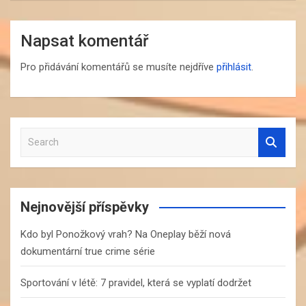
Napsat komentář
Pro přidávání komentářů se musíte nejdříve
přihlásit
.
S
e
a
r
c
Nejnovější příspěvky
h
Kdo byl Ponožkový vrah? Na Oneplay běží nová
dokumentární true crime série
Sportování v létě: 7 pravidel, která se vyplatí dodržet