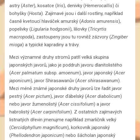
astry (
Aster
), kosatce (
Iris
), denivky (
Hemerocallis
) či
bohyšky (
Hosta
). Zajímavé jsou i další rostliny, například
časně kvetoucí hlaváček amurský (
Adonis amurensis
),
popelivky (
Ligularia hodgsonii
), liliovky (
Tricyrtis
macropoda
), zastoupeny jsou tu rovněž zázvory (
Zingiber
mioga
) a typické kapradiny a trávy.
Mezi významné druhy stromů patří velká skupina
japonských javorů, jako je poddruh javoru dlanitolistého
(
Acer palmatum
subsp.
amoenum
), javor japonský (
Acer
japonicum
), javor Shirasawanův (
Acer shirasawanum
).
Mezi méně známé japonské druhy javorů lze řadit javor
pestrý (
Acer pictum
), javor ďábelský (
Acer diabolicum
)
nebo javor žumenolistý (
Acer cissifolium
) a javor
habrolistý (
Acer carpinifolium
). Z ostatních zajímavých
listnatých dřevin jmenujme například zmarličník velký
(
Cercidiphyllum magnificum
), korkovník japonský
(
Phellodendron japonicum
) nebo šácholan japonský