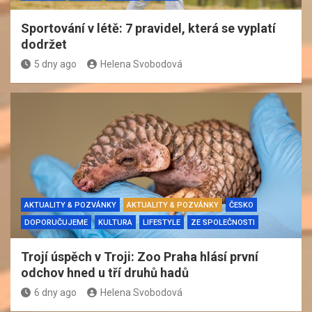
Sportování v létě: 7 pravidel, která se vyplatí
dodržet
5 dny ago
Helena Svobodová
AKTUALITY & POZVÁNKY
AKTUALITY & POZVÁNKY
ČESKO
DOPORUČUJEME
KULTURA
LIFESTYLE
ZE SPOLEČNOSTI
Trojí úspěch v Troji: Zoo Praha hlásí první
odchov hned u tří druhů hadů
6 dny ago
Helena Svobodová