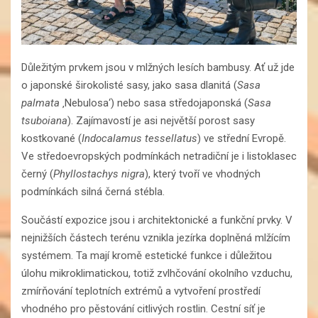
Důležitým prvkem jsou v mlžných lesích bambusy. Ať už jde
o japonské širokolisté sasy, jako sasa dlanitá (
Sasa
palmata
‚Nebulosa‘) nebo sasa středojaponská (
Sasa
tsuboiana
). Zajímavostí je asi největší porost sasy
kostkované (
Indocalamus tessellatus
) ve střední Evropě.
Ve středoevropských podmínkách netradiční je i listoklasec
černý (
Phyllostachys nigra
), který tvoří ve vhodných
podmínkách silná černá stébla.
Součástí expozice jsou i architektonické a funkční prvky. V
nejnižších částech terénu vznikla jezírka doplněná mlžícím
systémem. Ta mají kromě estetické funkce i důležitou
úlohu mikroklimatickou, totiž zvlhčování okolního vzduchu,
zmírňování teplotních extrémů a vytvoření prostředí
vhodného pro pěstování citlivých rostlin. Cestní síť je