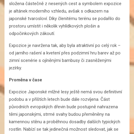
složena částečně z nesených cest a symbolem expozice
je altánek moderního vzhledu, avšak s odkazem na
japonské tvarosloví. Díky členitému terénu se podařilo do
prostoru umístit i několik vyhlídkových plošin a
odpočinkových zákoutí.
Expozice je navržena tak, aby byla atraktivní po celý rok –
od jarního rašení a kvetení přes podzimní hru barev až po
zimní scenérie s ojíněnými bambusy či zasněženými
jezírky.
Proměna v čase
Expozice Japonské mlžné lesy ještě nemá svou definitivní
podobu a v příštích letech bude dále rozvíjena. Část
původních evropských dřevin bude postupně nahrazena
těmi japonskými, strmé svahy budou přeměněny na
kamennou stěnu a proběhnou dosadby dalších typických
rostlin. Nabízí se tak jedinečná možnost sledovat, jak se