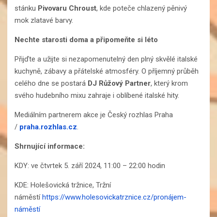
stánku
Pivovaru Chroust
, kde poteče chlazený pěnivý
mok zlatavé barvy.
Nechte starosti doma a připomeňte si léto
Přijďte a užijte si nezapomenutelný den plný skvělé italské
kuchyně, zábavy a přátelské atmosféry. O příjemný průběh
celého dne se postará
DJ Růžový Partner
, který krom
svého hudebního mixu zahraje i oblíbené italské hity.
Mediálním partnerem akce je Český rozhlas Praha
/
praha.rozhlas.cz
.
Shrnující informace:
KDY: ve čtvrtek 5. září 2024, 11:00 – 22:00 hodin
KDE: Holešovická tržnice, Tržní
náměstí
https://www.holesovickatrznice.cz/pronájem-
náměstí