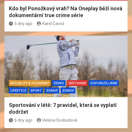
Kdo byl Ponožkový vrah? Na Oneplay běží nová
dokumentární true crime série
5 dny ago
Karel Čavoš
AKTUALITY & POZVÁNKY
ČESKO
CESTOVÁNÍ
DOPORUČUJEME
LIFESTYLE
SPORT
ZDRAVÍ
ZDRAVÍ
Sportování v létě: 7 pravidel, která se vyplatí
dodržet
6 dny ago
Helena Svobodová