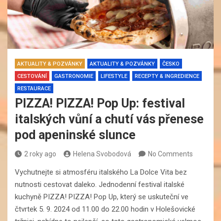
AKTUALITY & POZVÁNKY
AKTUALITY & POZVÁNKY
ČESKO
CESTOVÁNÍ
GASTRONOMIE
LIFESTYLE
RECEPTY & INGREDIENCE
RESTAURACE
PIZZA! PIZZA! Pop Up: festival
italských vůní a chutí vás přenese
pod apeninské slunce
2 roky ago
Helena Svobodová
No Comments
Vychutnejte si atmosféru italského La Dolce Vita bez
nutnosti cestovat daleko. Jednodenní festival italské
kuchyně PIZZA! PIZZA! Pop Up, který se uskuteční ve
čtvrtek 5. 9. 2024 od 11.00 do 22.00 hodin v Holešovické