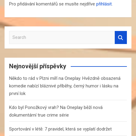
Pro přidávání komentářů se musíte nejdříve
přihlásit
.
S
e
a
r
c
Nejnovější příspěvky
h
Někdo to rád v Plzni míří na Oneplay. Hvězdně obsazená
komedie nabízí bláznivé příběhy, černý humor i lásku na
první lok
Kdo byl Ponožkový vrah? Na Oneplay běží nová
dokumentární true crime série
Sportování v létě: 7 pravidel, která se vyplatí dodržet