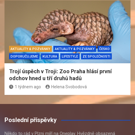
AKTUALITY & POZVÁNKY
AKTUALITY & POZVÁNKY
ČESKO
DOPORUČUJEME
KULTURA
LIFESTYLE
ZE SPOLEČNOSTI
Trojí úspěch v Troji: Zoo Praha hlásí první
odchov hned u tří druhů hadů
1 týdnem ago
Helena Svobodová
Poslední příspěvky
Někdo to rád v Plzni míří na Oneplay. Hvězdně obsazená