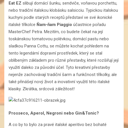
Eat EZ
slibují domácí šunku, sendviče, voňavou porchettu,
nebo tradiční italskou klobásku salsicciu. Typickou italskou
kuchyni podle starých receptů představí ve své ikonické
italské tříkolce
Ňam-ňam Piaggio
účastnice pořadu
MasterChef Petra. Mezitím, co budete čekat na její
toskánskou tomatovou polévkou, domácí pastu nebo
sladkou Panna Cottu, se můžete kochat pohledem na
tento legendární dopravní prostředek, který se stal
oblíbeným základem pro různé přestavby, které rozšiřují její
využití daleko za původní účel. Tyto kreativní přestavby
nejenže zachovávají tradiční šarm a funkčnost tříkolky, ale
také přinášejí nový život a inovativní využití této italské
klasiky. Zkrátka, srdcová záležitost!
Prosseco, Aperol, Negroni nebo Gin&Tonic?
A co by to bylo za pravé italské aperitivo bez bohaté