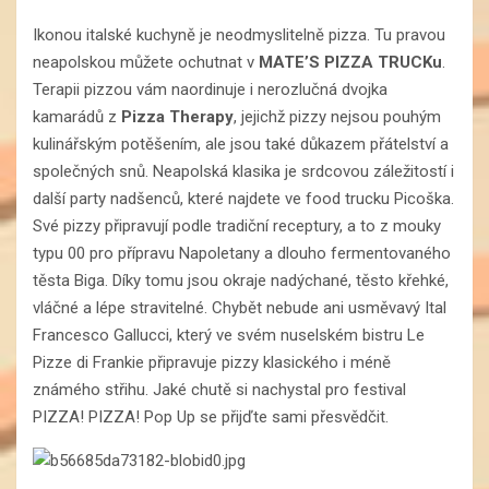
Ikonou italské kuchyně je neodmyslitelně pizza. Tu pravou
neapolskou můžete ochutnat v
MATE’S PIZZA TRUCKu
.
Terapii pizzou vám naordinuje i nerozlučná dvojka
kamarádů z
Pizza Therapy
, jejichž pizzy nejsou pouhým
kulinářským potěšením, ale jsou také důkazem přátelství a
společných snů. Neapolská klasika je srdcovou záležitostí i
další party nadšenců, které najdete ve food trucku Picoška.
Své pizzy připravují podle tradiční receptury, a to z mouky
typu 00 pro přípravu Napoletany a dlouho fermentovaného
těsta Biga. Díky tomu jsou okraje nadýchané, těsto křehké,
vláčné a lépe stravitelné. Chybět nebude ani usměvavý Ital
Francesco Gallucci, který ve svém nuselském bistru Le
Pizze di Frankie připravuje pizzy klasického i méně
známého střihu. Jaké chutě si nachystal pro festival
PIZZA! PIZZA! Pop Up se přijďte sami přesvědčit.