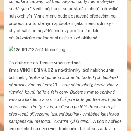
po hořké a zároveň od tradičnějších po ty méně obvyklé
chutě ginu.
“ Vedle něj Lucie se postará o chutě milovníků
italských vín. Vinné menu bude postavené především na
proseccu, a to stejným způsobem jako menu s drinky –
aby obsáhli co největší chuťový profil a tím dali
návštěvníkům možnost si najít to své oblíbené.
Po druhé se do Tržnice vrací i rodinná
firma
VINOHERINK.CZ
a návštěvníky láká nabídnou vín i
bublinek: „
Tentokrát jsme si kromě fantastických bublinek
připravily vína od Ferro13 – originální labely, bezva vína z
různých koutů Itálie a fajn ceny. Budeme mít to správné
víno pro každého z vás – ať už jste lady, gentleman, hipster
nebo boss. Pro ty z vás, kteří jsou po létě Proseccem již
přesycení, přivezeme luxusní bublinky vyráběné klasickou
šampaňskou metodou. Zkrátka vyšší dívčí
“. A kdo by přece
jen měl chuť na něco více tradičního, tak ať se zastaví u