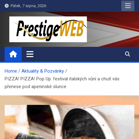
Skip
Pátek, 7 srpna, 2026
to
content
PrestigeWEB
Home
Aktuality & Pozvánky
PIZZA! PIZZA! Pop Up: festival italských vůní a chutí vás
přenese pod apeninské slunce