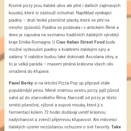
Kromě pizzy jsou italské ulice ale plné i dalších zajímavých
kousků, které si zaslouží ochutnat. Například vynikající
piadiny – druh tenké pšeničné placky, které se plní na
mnoho způsobů. Piadina se podávala i v antickém Římě a
dnes je zapsána na seznamu tradičních italských výrobků
kraje Emilia-Romagna. U
Ciao Italian Street Food
bude
možné vyzkoušet piadiny s kvalitními italskými sýry a
salámy. V nabídce budou také dokonalé Ascolana olivy, a
to je velká paráda – masem plněná královna všech oliv
smažená do křupava.
Pavel Berky
si na letošní Pizza Pop up připravil stále
populárnější pinsu. Méně známou sestru pizzy, jejíž původ
sahá až do starověkého Říma. Narozdíl od pizzy je těsto
směsí pšeničné, rýžové a sojové mouky, které jí s
fermentací kolem 72 hodin dodávají uvnitř krásnou
nadýchanost a zvenčí příjemnou křupavost. Ani milovníci
italských uzenin nezůstanou ochuzeni o své favority.
Take