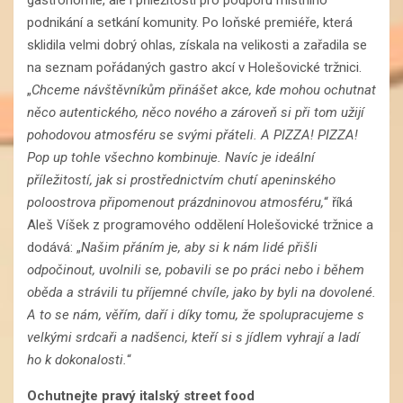
gastronomie, ale i příležitostí pro podporu místního
podnikání a setkání komunity. Po loňské premiéře, která
sklidila velmi dobrý ohlas, získala na velikosti a zařadila se
na seznam pořádaných gastro akcí v Holešovické tržnici.
„
Chceme návštěvníkům přinášet akce, kde mohou ochutnat
něco autentického, něco nového a zároveň si při tom užijí
pohodovou atmosféru se svými přáteli. A PIZZA! PIZZA!
Pop up tohle všechno kombinuje. Navíc je ideální
příležitostí, jak si prostřednictvím chutí apeninského
poloostrova připomenout prázdninovou atmosféru,
“ říká
Aleš Víšek z programového oddělení Holešovické tržnice a
dodává: „
Našim přáním je, aby si k nám lidé přišli
odpočinout, uvolnili se, pobavili se po práci nebo i během
oběda a strávili tu příjemné chvíle, jako by byli na dovolené.
A to se nám, věřím, daří i díky tomu, že spolupracujeme s
velkými srdcaři a nadšenci, kteří si s jídlem vyhrají a ladí
ho k dokonalosti.
“
Ochutnejte pravý italský street food