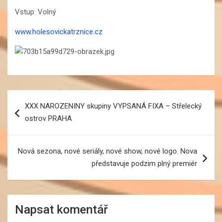
Vstup: Volný
www.holesovickatrznice.cz
Navigace
XXX NAROZENINY skupiny VYPSANÁ FIXA – Střelecký
pro
ostrov PRAHA
příspěvek
Nová sezona, nové seriály, nové show, nové logo. Nova
představuje podzim plný premiér
Napsat komentář