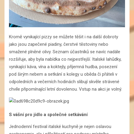
Kromě vynikající pizzy se můžete těšit i na další dobroty
jako jsou zapečené piadiny, čerstvé těstoviny nebo
smažené plněné olivy. Seznam účastníků se navíc nadále
rozšiřuje, aby byla nabídka co nejpestřejší. Italské lahůdky,
vynikající káva, vína a koktejly, příjemná hudba, posezení
pod širým nebem a setkání s kolegy u oběda či přáteli v
odpoledních a večerních hodinách slibují skvěle strávené
chvíle připomínající letní dovolenou. Vstup na akci je volný.
S vášní pro jídlo a společné setkávání
Jednodenní festival italské kuchyně je nejen oslavou