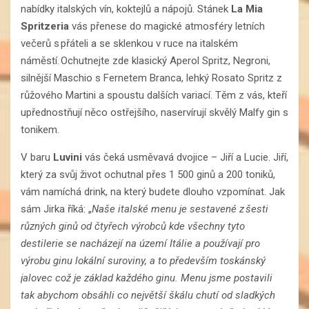
nabídky italských vín, koktejlů a nápojů. Stánek
La Mia
Spritzeria
vás přenese do magické atmosféry letních
večerů s přáteli a se sklenkou v ruce na italském
náměstí. Ochutnejte zde klasický Aperol Spritz, Negroni,
silnější Maschio s Fernetem Branca, lehký Rosato Spritz z
růžového Martini a spoustu dalších variací. Těm z vás, kteří
upřednostňují něco ostřejšího, naservírují skvělý Malfy gin s
tonikem.
V baru
Luvini
vás čeká usměvavá dvojice – Jiří a Lucie. Jiří,
který za svůj život ochutnal přes 1 500 ginů a 200 toniků,
vám namíchá drink, na který budete dlouho vzpomínat. Jak
sám Jirka říká: „
Naše italské menu je sestavené z šesti
různých ginů od čtyřech výrobců kde všechny tyto
destilerie se nacházejí na území Itálie a používají pro
výrobu ginu lokální suroviny, a to především toskánský
jalovec což je základ každého ginu. Menu jsme postavili
tak abychom obsáhli co největší škálu chutí od sladkých