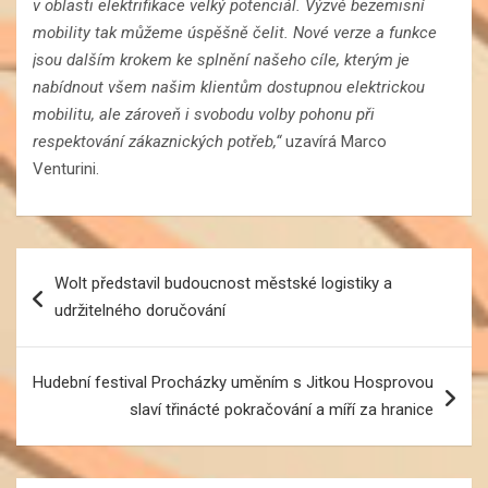
v oblasti elektrifikace velký potenciál. Výzvě bezemisní
mobility tak můžeme úspěšně čelit. Nové verze a funkce
jsou dalším krokem ke splnění našeho cíle, kterým je
nabídnout všem našim klientům dostupnou elektrickou
mobilitu, ale zároveň i svobodu volby pohonu při
respektování zákaznických potřeb,“
uzavírá Marco
Venturini.
Navigace
Wolt představil budoucnost městské logistiky a
pro
udržitelného doručování
příspěvek
Hudební festival Procházky uměním s Jitkou Hosprovou
slaví třinácté pokračování a míří za hranice