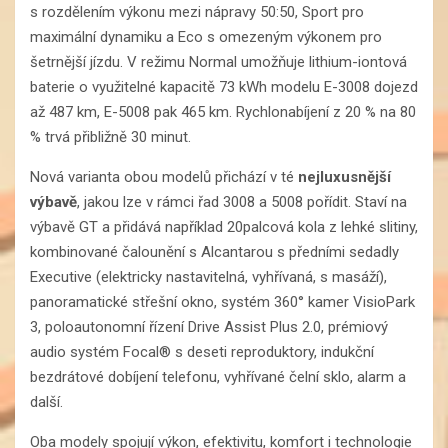
s rozdělením výkonu mezi nápravy 50:50, Sport pro
maximální dynamiku a Eco s omezeným výkonem pro
šetrnější jízdu. V režimu Normal umožňuje lithium-iontová
baterie o využitelné kapacitě 73 kWh modelu E-3008 dojezd
až 487 km, E-5008 pak 465 km. Rychlonabíjení z 20 % na 80
% trvá přibližně 30 minut.
Nová varianta obou modelů přichází v té
nejluxusnější
výbavě
, jakou lze v rámci řad 3008 a 5008 pořídit. Staví na
výbavě GT a přidává například 20palcová kola z lehké slitiny,
kombinované čalounění s Alcantarou s předními sedadly
Executive (elektricky nastavitelná, vyhřívaná, s masáží),
panoramatické střešní okno, systém 360° kamer VisioPark
3, poloautonomní řízení Drive Assist Plus 2.0, prémiový
audio systém Focal® s deseti reproduktory, indukční
bezdrátové dobíjení telefonu, vyhřívané čelní sklo​, alarm​ a
další.
Oba modely spojují výkon, efektivitu, komfort i technologie