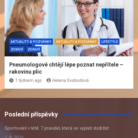
AKTUALITY & POZVÁNKY
AKTUALITY & POZVÁNKY
LIFESTYLE
ZDRAVÍ
ZDRAVÍ
Pneumologové chtějí lépe poznat nepřítele –
rakovinu plic
1 týdnem ago
Helena Svobodová
Poslední příspěvky
Sportování v létě: 7 pravidel, která se vyplatí dodržet
1. 8. 2026