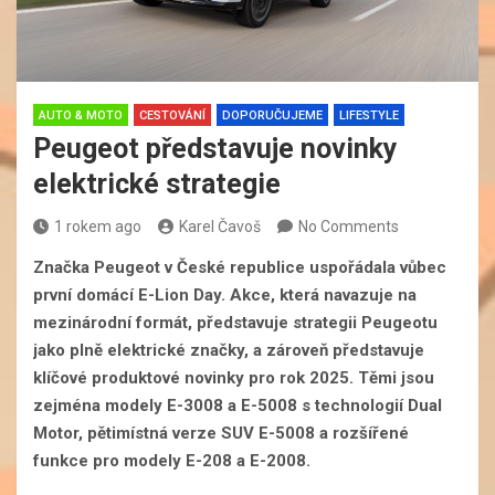
AUTO & MOTO
CESTOVÁNÍ
DOPORUČUJEME
LIFESTYLE
Peugeot představuje novinky
elektrické strategie
1 rokem ago
Karel Čavoš
No Comments
Značka Peugeot v České republice uspořádala vůbec
první domácí E-Lion Day. Akce, která navazuje na
mezinárodní formát, představuje strategii Peugeotu
jako plně elektrické značky, a zároveň představuje
klíčové produktové novinky pro rok 2025. Těmi jsou
zejména modely E-3008 a E-5008 s technologií Dual
Motor, pětimístná verze SUV E-5008 a rozšířené
funkce pro modely E-208 a E-2008.