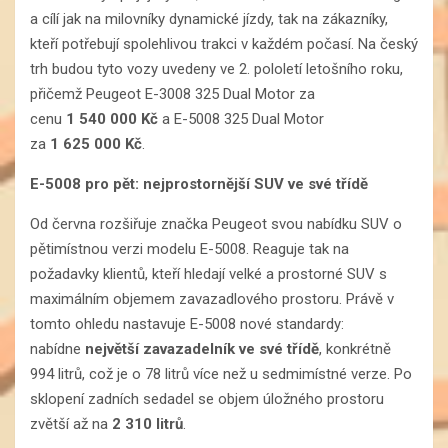
a cílí jak na milovníky dynamické jízdy, tak na zákazníky,
kteří potřebují spolehlivou trakci v každém počasí. Na český
trh budou tyto vozy uvedeny ve 2. pololetí letošního roku,
přičemž Peugeot E-3008 325 Dual Motor za
cenu
1 540 000 Kč
a E-5008 325 Dual Motor
za
1 625 000 Kč
.
E-5008 pro pět: nejprostornější SUV ve své třídě
Od června rozšiřuje značka Peugeot svou nabídku SUV o
pětimístnou verzi modelu E-5008. Reaguje tak na
požadavky klientů, kteří hledají velké a prostorné SUV s
maximálním objemem zavazadlového prostoru. Právě v
tomto ohledu nastavuje E-5008 nové standardy:
nabídne
největší zavazadelník ve své třídě
, konkrétně
994 litrů, což je o 78 litrů více než u sedmimístné verze. Po
sklopení zadních sedadel se objem úložného prostoru
zvětší až na
2 310 litrů
.