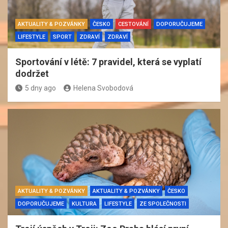
AKTUALITY & POZVÁNKY
ČESKO
CESTOVÁNÍ
DOPORUČUJEME
LIFESTYLE
SPORT
ZDRAVÍ
ZDRAVÍ
Sportování v létě: 7 pravidel, která se vyplatí
dodržet
5 dny ago
Helena Svobodová
AKTUALITY & POZVÁNKY
AKTUALITY & POZVÁNKY
ČESKO
DOPORUČUJEME
KULTURA
LIFESTYLE
ZE SPOLEČNOSTI