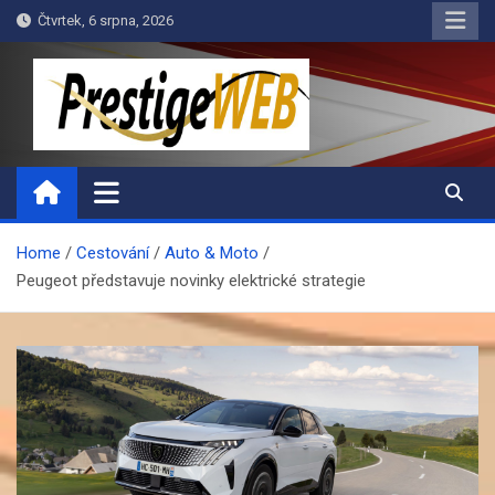
Skip
Čtvrtek, 6 srpna, 2026
to
content
PrestigeWEB
Home
Cestování
Auto & Moto
Peugeot představuje novinky elektrické strategie