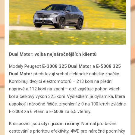
Dual Motor: volba nejnáročnějších klientů
Modely Peugeot
E-3008 325 Dual Motor
a
E-5008 325
Dual Motor
představují vrchol elektrické nabídky značky.
Kombinují dvojici elektromotorů – 213 koní na přední
nápravě a 112 koní na zadní – což zajišťuje pohon všech
kol a celkový výkon 325 koní. Výsledkem je dynamika, která
uspokojí i náročné řidiče: zrychlení z 0 na 100 km/h zvládne
E-3008 za 6 vteřin a E-5008 za 6,5 vteřiny.
K dispozici jsou
čtyři jízdní režimy
: Normal pro běžné
cestování s prioritou efektivity, 4WD pro náročné podmínky