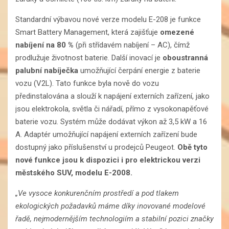
Standardní výbavou nové verze modelu E-208 je funkce
Smart Battery Management, která zajišťuje
omezené
nabíjení na 80 %
(při střídavém nabíjení – AC), čímž
prodlužuje životnost baterie. Další inovací je
oboustranná
palubní nabíječka
umožňující čerpání energie z baterie
vozu (V2L). Tato funkce byla nově do vozu
předinstalována a slouží k napájení externích zařízení, jako
jsou elektrokola, světla či nářadí, přímo z vysokonapěťové
baterie vozu. Systém může dodávat výkon až 3,5 kW a 16
A. Adaptér umožňující napájení externích zařízení bude
dostupný jako příslušenství u prodejců Peugeot.
Obě tyto
nové funkce jsou k dispozici i pro elektrickou verzi
městského SUV, modelu E-2008.
„Ve vysoce konkurenčním prostředí a pod tlakem
ekologických požadavků máme díky inovované modelové
řadě, nejmodernějším technologiím a stabilní pozici značky