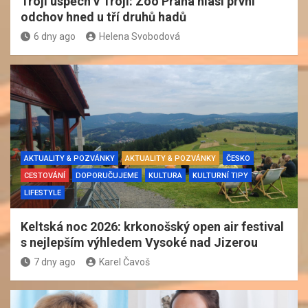
Trojí úspěch v Troji: Zoo Praha hlásí první
odchov hned u tří druhů hadů
6 dny ago
Helena Svobodová
AKTUALITY & POZVÁNKY
AKTUALITY & POZVÁNKY
ČESKO
CESTOVÁNÍ
DOPORUČUJEME
KULTURA
KULTURNÍ TIPY
LIFESTYLE
Keltská noc 2026: krkonošský open air festival
s nejlepším výhledem Vysoké nad Jizerou
7 dny ago
Karel Čavoš