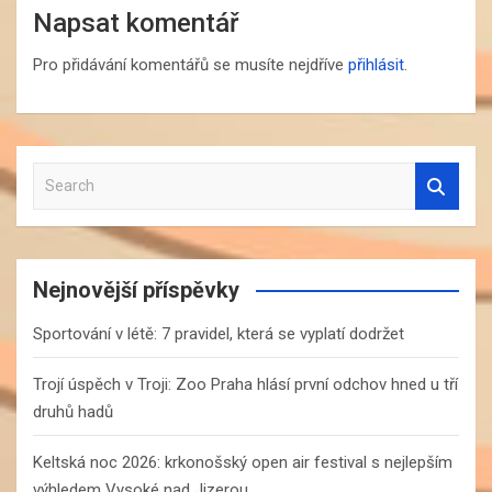
Napsat komentář
Pro přidávání komentářů se musíte nejdříve
přihlásit
.
S
e
a
r
c
Nejnovější příspěvky
h
Sportování v létě: 7 pravidel, která se vyplatí dodržet
Trojí úspěch v Troji: Zoo Praha hlásí první odchov hned u tří
druhů hadů
Keltská noc 2026: krkonošský open air festival s nejlepším
výhledem Vysoké nad Jizerou