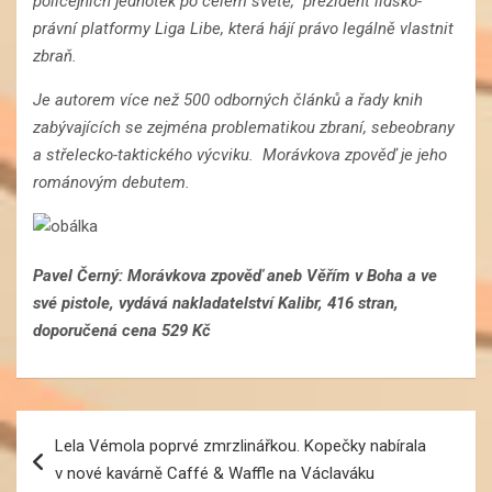
policejních jednotek po celém světě, prezident lidsko-
právní platformy Liga Libe, která hájí právo legálně vlastnit
zbraň.
Je autorem více než 500 odborných článků a řady knih
zabývajících se zejména problematikou zbraní, sebeobrany
a střelecko-taktického výcviku. Morávkova zpověď je jeho
románovým debutem.
Pavel Černý: Morávkova zpověď aneb Věřím v Boha a ve
své pistole, vydává nakladatelství Kalibr, 416 stran,
doporučená cena 529 Kč
Navigace
Lela Vémola poprvé zmrzlinářkou. Kopečky nabírala
pro
v nové kavárně Caffé & Waffle na Václaváku