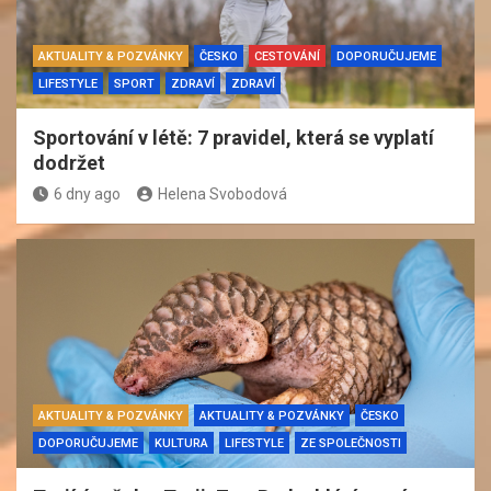
AKTUALITY & POZVÁNKY
ČESKO
CESTOVÁNÍ
DOPORUČUJEME
LIFESTYLE
SPORT
ZDRAVÍ
ZDRAVÍ
Sportování v létě: 7 pravidel, která se vyplatí
dodržet
6 dny ago
Helena Svobodová
AKTUALITY & POZVÁNKY
AKTUALITY & POZVÁNKY
ČESKO
DOPORUČUJEME
KULTURA
LIFESTYLE
ZE SPOLEČNOSTI