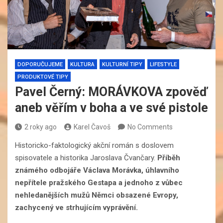
DOPORUČUJEME
KULTURA
KULTURNÍ TIPY
LIFESTYLE
PRODUKTOVÉ TIPY
Pavel Černý: MORÁVKOVA zpověď
aneb věřím v boha a ve své pistole
2 roky ago
Karel Čavoš
No Comments
Historicko-faktologický akční román s doslovem
spisovatele a historika Jaroslava Čvančary.
Příběh
známého odbojáře Václava Morávka, úhlavního
nepřítele pražského Gestapa a jednoho z vůbec
nehledanějších mužů Němci obsazené Evropy,
zachycený ve strhujícím vyprávění.