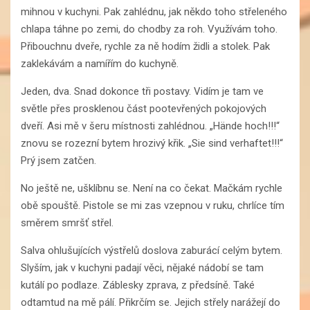
mihnou v kuchyni. Pak zahlédnu, jak někdo toho střeleného
chlapa táhne po zemi, do chodby za roh. Využívám toho.
Přibouchnu dveře, rychle za ně hodím židli a stolek. Pak
zaklekávám a namířím do kuchyně.
Jeden, dva. Snad dokonce tři postavy. Vidím je tam ve
světle přes prosklenou část pootevřených pokojových
dveří. Asi mě v šeru místnosti zahlédnou. „Hände hoch!!!“
znovu se rozezní bytem hrozivý křik. „Sie sind verhaftet!!!“
Prý jsem zatčen.
No ještě ne, ušklíbnu se. Není na co čekat. Mačkám rychle
obě spouště. Pistole se mi zas vzepnou v ruku, chrlíce tím
směrem smršť střel.
Salva ohlušujících výstřelů doslova zaburácí celým bytem.
Slyším, jak v kuchyni padají věci, nějaké nádobí se tam
kutálí po podlaze. Záblesky zprava, z předsíně. Také
odtamtud na mě pálí. Přikrčím se. Jejich střely narážejí do