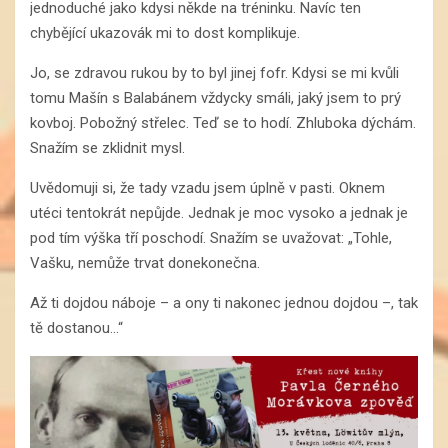
jednoduché jako kdysi někde na tréninku. Navíc ten
chybějící ukazovák mi to dost komplikuje.
Jo, se zdravou rukou by to byl jinej fofr. Kdysi se mi kvůli
tomu Mašín s Balabánem vždycky smáli, jaký jsem to prý
kovboj. Pobožný střelec. Teď se to hodí. Zhluboka dýchám.
Snažím se zklidnit mysl.
Uvědomuji si, že tady vzadu jsem úplně v pasti. Oknem
utéci tentokrát nepůjde. Jednak je moc vysoko a jednak je
pod tím výška tří poschodí. Snažím se uvažovat: „Tohle,
Vašku, nemůže trvat donekonečna.
Až ti dojdou náboje – a ony ti nakonec jednou dojdou –, tak
tě dostanou…“