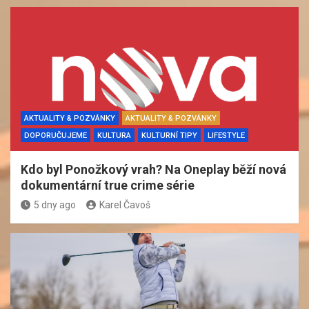
AKTUALITY & POZVÁNKY
AKTUALITY & POZVÁNKY
DOPORUČUJEME
KULTURA
KULTURNÍ TIPY
LIFESTYLE
Kdo byl Ponožkový vrah? Na Oneplay běží nová
dokumentární true crime série
5 dny ago
Karel Čavoš