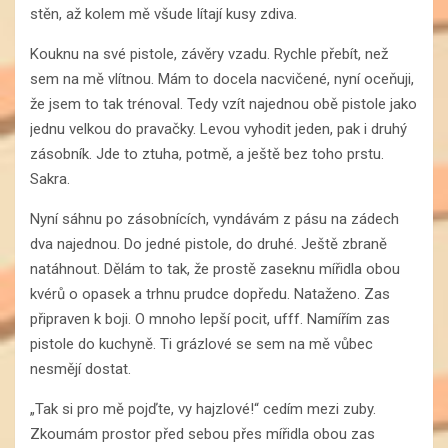
stěn, až kolem mě všude lítají kusy zdiva.
Kouknu na své pistole, závěry vzadu. Rychle přebít, než
sem na mě vlítnou. Mám to docela nacvičené, nyní oceňuji,
že jsem to tak trénoval. Tedy vzít najednou obě pistole jako
jednu velkou do pravačky. Levou vyhodit jeden, pak i druhý
zásobník. Jde to ztuha, potmě, a ještě bez toho prstu.
Sakra.
Nyní sáhnu po zásobnících, vyndávám z pásu na zádech
dva najednou. Do jedné pistole, do druhé. Ještě zbraně
natáhnout. Dělám to tak, že prostě zaseknu mířidla obou
kvérů o opasek a trhnu prudce dopředu. Nataženo. Zas
připraven k boji. O mnoho lepší pocit, ufff. Namířím zas
pistole do kuchyně. Ti grázlové se sem na mě vůbec
nesmějí dostat.
„Tak si pro mě pojďte, vy hajzlové!“ cedím mezi zuby.
Zkoumám prostor před sebou přes mířidla obou zas