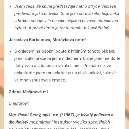
Jsem ráda, že kniha představuje mého strýce Václava
především jako člověka. Sice jako obrovského bojovníka
a hrdinu odboje, ale ne jako nějakou neživou čítankovou
bytost. A právě tímto je tento román tak uvěřitelný…
Jaroslava Karbanová, Morávkova neteř
S ohledem na osobní pouto k hrdinům tohoto příběhu
jsem knihu přečetla jedním dechem. Úplně jsem se do té
doby vžila a situace prožívala s nimi. Přiznám se, že
několikráte jsem musela knihu na chvíli odložit, takové
ve mne vzbuzovala emoce.
Zdena Mašínová ml.
O autorovi:
Mgr. Pavel Černý, pplk. v.v. (*1967), je bývalý policista a
dlouholetý
mezinárodní instruktor výcviku speciálních