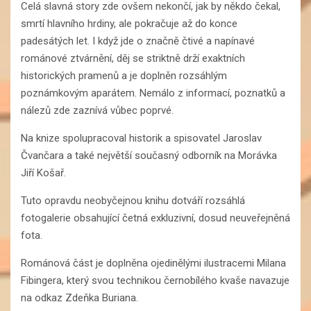
Celá slavná story zde ovšem nekončí, jak by někdo čekal,
smrtí hlavního hrdiny, ale pokračuje až do konce
padesátých let. I když jde o značně čtivé a napínavé
románové ztvárnění, děj se striktně drží exaktních
historických pramenů a je doplněn rozsáhlým
poznámkovým aparátem. Nemálo z informací, poznatků a
nálezů zde zaznívá vůbec poprvé.
Na knize spolupracoval historik a spisovatel Jaroslav
Čvančara a také největší současný odborník na Morávka
Jiří Košař.
Tuto opravdu neobyčejnou knihu dotváří rozsáhlá
fotogalerie obsahující četná exkluzivní, dosud neuveřejněná
fota.
Románová část je doplněna ojedinělými ilustracemi Milana
Fibingera, který svou technikou černobílého kvaše navazuje
na odkaz Zdeňka Buriana.