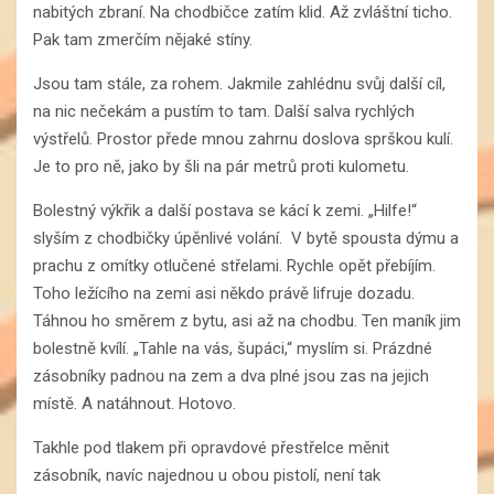
nabitých zbraní. Na chodbičce zatím klid. Až zvláštní ticho.
Pak tam zmerčím nějaké stíny.
Jsou tam stále, za rohem. Jakmile zahlédnu svůj další cíl,
na nic nečekám a pustím to tam. Další salva rychlých
výstřelů. Prostor přede mnou zahrnu doslova sprškou kulí.
Je to pro ně, jako by šli na pár metrů proti kulometu.
Bolestný výkřik a další postava se kácí k zemi. „Hilfe!“
slyším z chodbičky úpěnlivé volání. V bytě spousta dýmu a
prachu z omítky otlučené střelami. Rychle opět přebíjím.
Toho ležícího na zemi asi někdo právě lifruje dozadu.
Táhnou ho směrem z bytu, asi až na chodbu. Ten maník jim
bolestně kvílí. „Tahle na vás, šupáci,“ myslím si. Prázdné
zásobníky padnou na zem a dva plné jsou zas na jejich
místě. A natáhnout. Hotovo.
Takhle pod tlakem při opravdové přestřelce měnit
zásobník, navíc najednou u obou pistolí, není tak