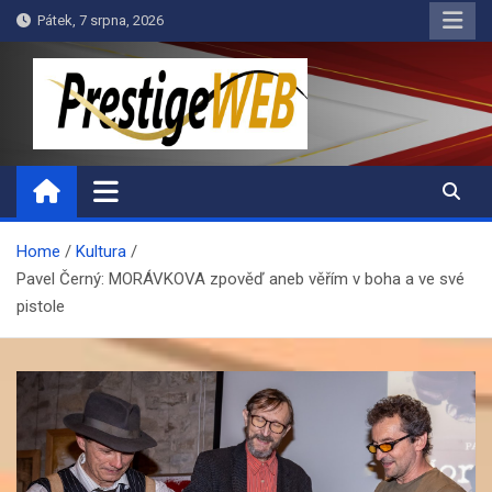
Skip
Pátek, 7 srpna, 2026
to
content
PrestigeWEB
Home
Kultura
Pavel Černý: MORÁVKOVA zpověď aneb věřím v boha a ve své
pistole