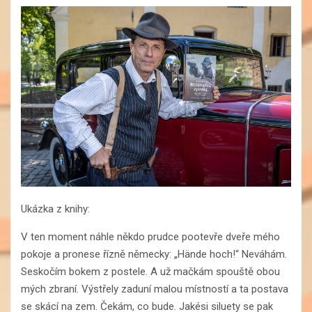
Ukázka z knihy:
V ten moment náhle někdo prudce pootevře dveře mého
pokoje a pronese řízně německy: „Hände hoch!“ Neváhám.
Seskočím bokem z postele. A už mačkám spouště obou
mých zbraní. Výstřely zaduní malou místností a ta postava
se skácí na zem. Čekám, co bude. Jakési siluety se pak