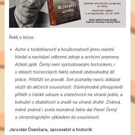
Řekli o knize:
Autor s tvrdohlavostí a houževnatostí jemu vlastní
hledal a nacházel odborné zdroje a archivní prameny.
Ačkoli pplk. Černý není vystudovaným historikem, i
v oblasti historických faktů odvedl obdivuhodný díl
práce. Přiblížil se pravdě. Své poznatky navíc dokázal
vložit do akčních souvislostí. Důvěryhodně převyprávěl
příběh o lidské odvaze a statečnosti na straně jedné, a
bohužel o zbabělosti a zradě na straně druhé. Známá,
méně známá i zcela neznámá fakta dal Pavel Černý
s chronologickým výkladem do souvislostí.
Jaroslav Čvančara, spisovatel a historik