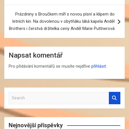
příspěvek
Prázdniny s Broučkem míří s novou písní a klipem do
letních kin. Na dovolenou v obytňáku láká kapela Anděl
Brothers i čerstvá držitelka ceny Anděl Marie Puttnerová
Napsat komentář
Pro přidávání komentářů se musíte nejdříve
přihlásit
.
S
e
a
r
c
Nejnovější příspěvky