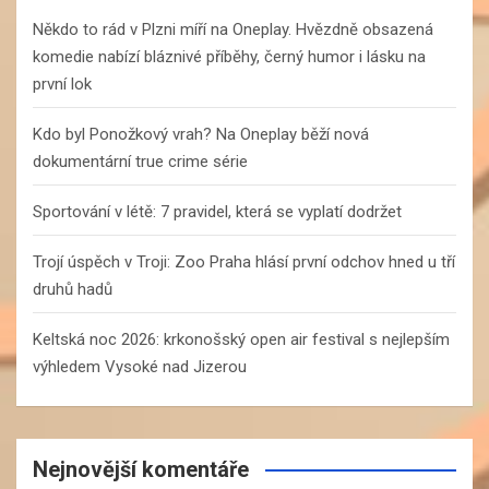
h
Někdo to rád v Plzni míří na Oneplay. Hvězdně obsazená
komedie nabízí bláznivé příběhy, černý humor i lásku na
první lok
Kdo byl Ponožkový vrah? Na Oneplay běží nová
dokumentární true crime série
Sportování v létě: 7 pravidel, která se vyplatí dodržet
Trojí úspěch v Troji: Zoo Praha hlásí první odchov hned u tří
druhů hadů
Keltská noc 2026: krkonošský open air festival s nejlepším
výhledem Vysoké nad Jizerou
Nejnovější komentáře