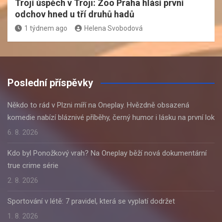
Trojí úspěch v Troji: Zoo Praha hlásí první
odchov hned u tří druhů hadů
1 týdnem ago
Helena Svobodová
Poslední příspěvky
Někdo to rád v Plzni míří na Oneplay. Hvězdně obsazená
komedie nabízí bláznivé příběhy, černý humor i lásku na první lok
6. 8. 2026
Kdo byl Ponožkový vrah? Na Oneplay běží nová dokumentární
true crime série
2. 8. 2026
Sportování v létě: 7 pravidel, která se vyplatí dodržet
1. 8. 2026