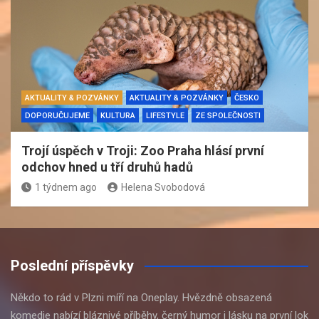
AKTUALITY & POZVÁNKY
AKTUALITY & POZVÁNKY
ČESKO
DOPORUČUJEME
KULTURA
LIFESTYLE
ZE SPOLEČNOSTI
Trojí úspěch v Troji: Zoo Praha hlásí první
odchov hned u tří druhů hadů
1 týdnem ago
Helena Svobodová
Poslední příspěvky
Někdo to rád v Plzni míří na Oneplay. Hvězdně obsazená
komedie nabízí bláznivé příběhy, černý humor i lásku na první lok