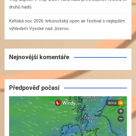
druhů hadů
Keltská noc 2026: krkonošský open air festival s nejlepším
výhledem Vysoké nad Jizerou
Nejnovější komentáře
Předpověď počasí