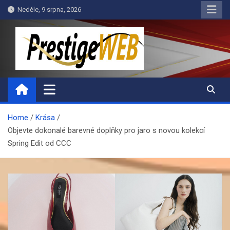
Skip
Neděle, 9 srpna, 2026
to
content
PrestigeWEB
Home
Krása
Objevte dokonalé barevné doplňky pro jaro s novou kolekcí
Spring Edit od CCC