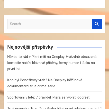
S
e
a
r
c
Nejnovější příspěvky
h
Někdo to rád v Plzni míří na Oneplay. Hvězdně obsazená
komedie nabízí bláznivé příběhy, černý humor i lásku na
první lok
Kdo byl Ponožkový vrah? Na Oneplay běží nová
dokumentární true crime série
Sportování v létě: 7 pravidel, která se vyplatí dodržet
Trojí úspěch v Troji: Zoo Praha hlásí první odchov hned u tří