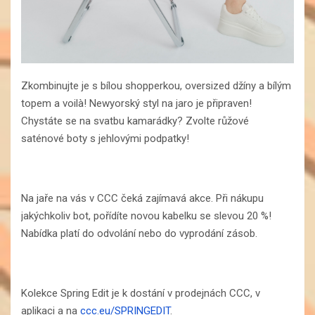
Zkombinujte je s bílou shopperkou, oversized džíny a bílým
topem a voilà! Newyorský styl na jaro je připraven!
Chystáte se na svatbu kamarádky? Zvolte růžové
saténové boty s jehlovými podpatky!
Na jaře na vás v CCC čeká zajímavá akce. Při nákupu
jakýchkoliv bot, pořídíte novou kabelku se slevou 20 %!
Nabídka platí do odvolání nebo do vyprodání zásob.
Kolekce Spring Edit je k dostání v prodejnách CCC, v
aplikaci a na
ccc.eu/SPRINGEDIT
.