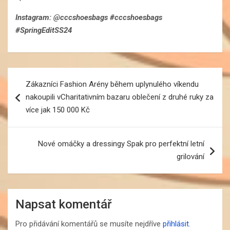
Instagram: @cccshoesbags #cccshoesbags
#SpringEditSS24
Navigace
Zákazníci Fashion Arény během uplynulého víkendu
pro
nakoupili vCharitativním bazaru oblečení z druhé ruky za
příspěvek
více jak 150 000 Kč
Nové omáčky a dressingy Spak pro perfektní letní
grilování
Napsat komentář
Pro přidávání komentářů se musíte nejdříve
přihlásit
.