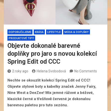
DOPORUČUJEME
KRÁSA
LIFESTYLE
MÓDA & DOPLŇKY
PRODUKTOVÉ TIPY
Objevte dokonalé barevné
doplňky pro jaro s novou kolekcí
Spring Edit od CCC
2 roky ago
Helena Svobodová
No Comments
Nechte se okouzlit kolekcí Spring Edit od CCC!
Objevte stylové boty a kabelky značek Jenny Fairy,
Nine West a DeeZee! Mix jemné růžové a béžové,
klasické černé a třešňově červené je dokonalou
barevnou paletou pro tuto sezónu.