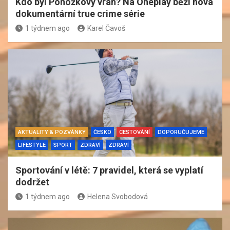
Kdo byl Ponožkový vrah? Na Oneplay běží nová
dokumentární true crime série
1 týdnem ago
Karel Čavoš
AKTUALITY & POZVÁNKY
ČESKO
CESTOVÁNÍ
DOPORUČUJEME
LIFESTYLE
SPORT
ZDRAVÍ
ZDRAVÍ
Sportování v létě: 7 pravidel, která se vyplatí
dodržet
1 týdnem ago
Helena Svobodová