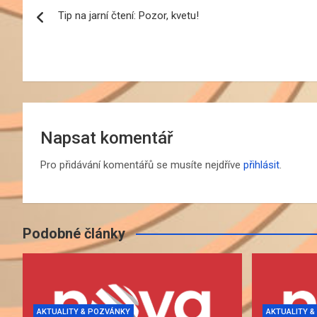
Tip na jarní čtení: Pozor, kvetu!
pro
příspěvek
Napsat komentář
Pro přidávání komentářů se musíte nejdříve
přihlásit
.
Podobné články
AKTUALITY & POZVÁNKY
AKTUALITY 