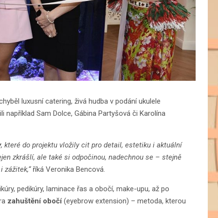
yběl luxusní catering, živá hudba v podání ukulele
li například Sam Dolce, Gábina Partyšová či Karolína
y
, které do projektu vložily cit pro detail, estetiku i aktuální
nejen zkrášlí, ale také si odpočinou, nadechnou se – stejně
 zážitek,“
říká Veronika Bencová.
kúry, pedikúry, laminace řas a obočí, make-upu, až po
ura
zahuštění obočí
(eyebrow extension) – metoda, kterou