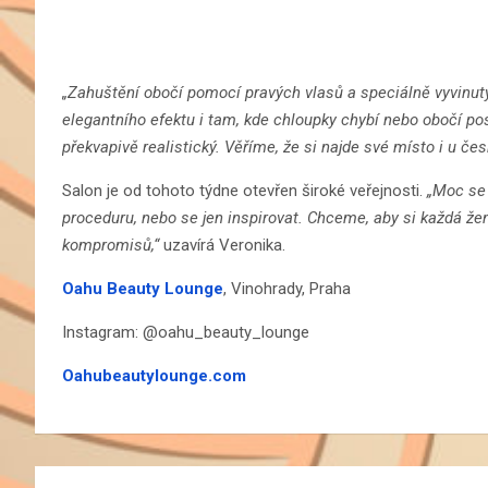
„Zahuštění obočí pomocí pravých vlasů a speciálně vyvinu
elegantního efektu i tam, kde chloupky chybí nebo obočí pos
překvapivě realistický. Věříme, že si najde své místo i u čes
Salon je od tohoto týdne otevřen široké veřejnosti.
„Moc se 
proceduru, nebo se jen inspirovat. Chceme, aby si každá že
kompromisů,“
uzavírá Veronika.
Oahu Beauty Lounge
, Vinohrady, Praha
Instagram: @oahu_beauty_lounge
Oahubeautylounge.com
Navigace