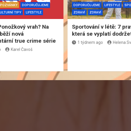
& POZVÁNKY
DOPORUČUJEME
DOPORUČUJEME
LIFESTYLE
SP
ULTURNÍ TIPY
LIFESTYLE
ZDRAVÍ
ZDRAVÍ
Ponožkový vrah? Na
Sportování v létě: 7 pra
běží nová
která se vyplatí dodrže
ární true crime série
1 týdnem ago
Helena S
o
Karel Čavoš