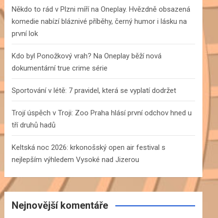
h
Někdo to rád v Plzni míří na Oneplay. Hvězdně obsazená
komedie nabízí bláznivé příběhy, černý humor i lásku na
první lok
Kdo byl Ponožkový vrah? Na Oneplay běží nová
dokumentární true crime série
Sportování v létě: 7 pravidel, která se vyplatí dodržet
Trojí úspěch v Troji: Zoo Praha hlásí první odchov hned u
tří druhů hadů
Keltská noc 2026: krkonošský open air festival s
nejlepším výhledem Vysoké nad Jizerou
Nejnovější komentáře