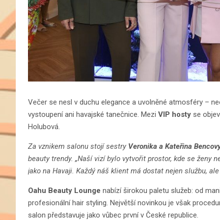
Večer se nesl v duchu elegance a uvolněné atmosféry – nech
vystoupení ani havajské tanečnice. Mezi
VIP hosty
se objevi
Holubová.
Za vznikem salonu stojí sestry
Veronika a Kateřina Bencov
beauty trendy. „Naší vizí bylo vytvořit prostor, kde se ženy 
jako na Havaji. Každý náš klient má dostat nejen službu, ale i
Oahu Beauty Lounge
nabízí širokou paletu služeb: od mani
profesionální hair styling. Největší novinkou je však proced
salon představuje jako vůbec první v České republice.