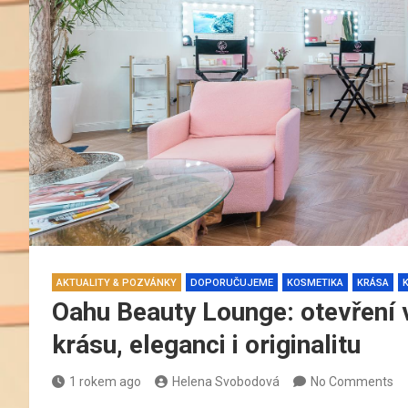
AKTUALITY & POZVÁNKY
DOPORUČUJEME
KOSMETIKA
KRÁSA
Oahu Beauty Lounge: otevření 
krásu, eleganci i originalitu
1 rokem ago
Helena Svobodová
No Comments