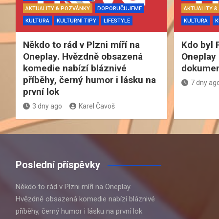
AKTUALITY & POZVÁNKY
DOPORUČUJEME
AKTUALITY 
KULTURA
KULTURNÍ TIPY
LIFESTYLE
KULTURA
K
Někdo to rád v Plzni míří na
Kdo byl 
Oneplay. Hvězdně obsazená
Oneplay 
komedie nabízí bláznivé
dokument
příběhy, černý humor i lásku na
7 dny ag
první lok
3 dny ago
Karel Čavoš
Poslední příspěvky
Někdo to rád v Plzni míří na Oneplay.
Hvězdně obsazená komedie nabízí bláznivé
příběhy, černý humor i lásku na první lok