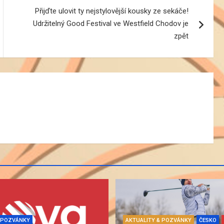
Přijďte ulovit ty nejstylovější kousky ze sekáče!
Udržitelný Good Festival ve Westfield Chodov je
zpět
& POZVÁNKY
AKTUALITY & POZVÁNKY
ČESKO