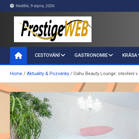
Skip
Neděle, 9 srpna, 2026
to
content
PrestigeWEB
CESTOVÁNÍ
GASTRONOMIE
KRÁSA
Home
Aktuality & Pozvánky
Oahu Beauty Lounge: otevření v h