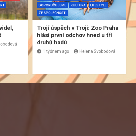
ORT
DOPORUČUJEME
KULTURA
LIFESTYLE
ZE SPOLEČNOSTI
videl,
Trojí úspěch v Troji: Zoo Praha
t
hlásí první odchov hned u tří
druhů hadů
vobodová
1 týdnem ago
Helena Svobodová