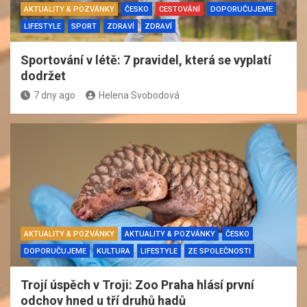
AKTUALITY & POZVÁNKY
ČESKO
CESTOVÁNÍ
DOPORUČUJEME
LIFESTYLE
SPORT
ZDRAVÍ
ZDRAVÍ
Sportování v létě: 7 pravidel, která se vyplatí
dodržet
7 dny ago
Helena Svobodová
AKTUALITY & POZVÁNKY
AKTUALITY & POZVÁNKY
ČESKO
DOPORUČUJEME
KULTURA
LIFESTYLE
ZE SPOLEČNOSTI
Trojí úspěch v Troji: Zoo Praha hlásí první
odchov hned u tří druhů hadů