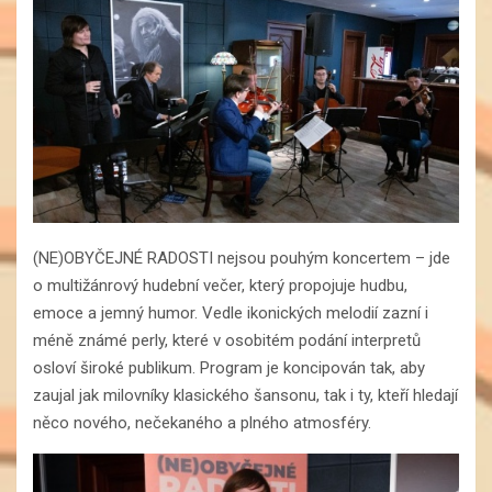
(NE)OBYČEJNÉ RADOSTI nejsou pouhým koncertem – jde
o multižánrový hudební večer, který propojuje hudbu,
emoce a jemný humor. Vedle ikonických melodií zazní i
méně známé perly, které v osobitém podání interpretů
osloví široké publikum. Program je koncipován tak, aby
zaujal jak milovníky klasického šansonu, tak i ty, kteří hledají
něco nového, nečekaného a plného atmosféry.