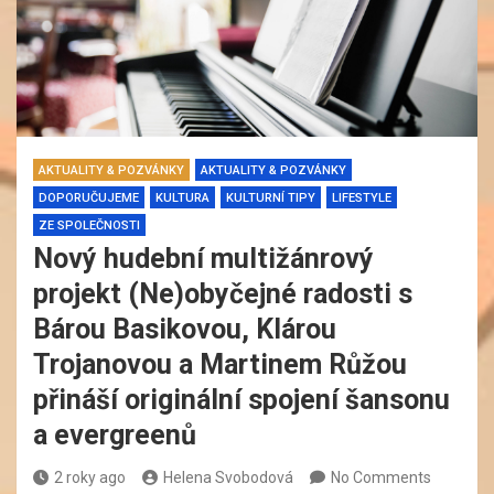
AKTUALITY & POZVÁNKY
AKTUALITY & POZVÁNKY
DOPORUČUJEME
KULTURA
KULTURNÍ TIPY
LIFESTYLE
ZE SPOLEČNOSTI
Nový hudební multižánrový
projekt (Ne)obyčejné radosti s
Bárou Basikovou, Klárou
Trojanovou a Martinem Růžou
přináší originální spojení šansonu
a evergreenů
2 roky ago
Helena Svobodová
No Comments