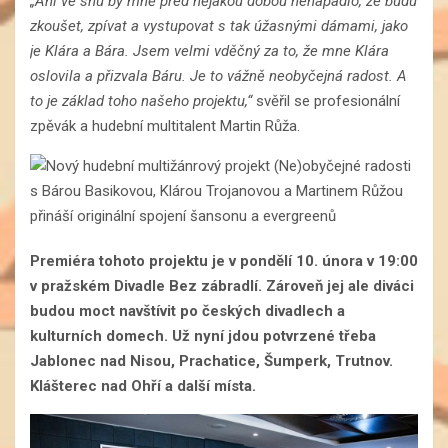
„Ani ve snu by mně před nějakou dobou nenapadlo, že budu
zkoušet, zpívat a vystupovat s tak úžasnými dámami, jako
je Klára a Bára. Jsem velmi vděčný za to, že mne Klára
oslovila a přizvala Báru. Je to vážně neobyčejná radost. A
to je základ toho našeho projektu,“
svěřil se profesionální
zpěvák a hudební multitalent Martin Růža.
Premiéra tohoto projektu je v pondělí 10. února v 19:00
v pražském Divadle Bez zábradlí. Zároveň jej ale diváci
budou moct navštívit po českých divadlech a
kulturních domech. Už nyní jdou potvrzené třeba
Jablonec nad Nisou, Prachatice, Šumperk, Trutnov.
Klášterec nad Ohří a další místa.