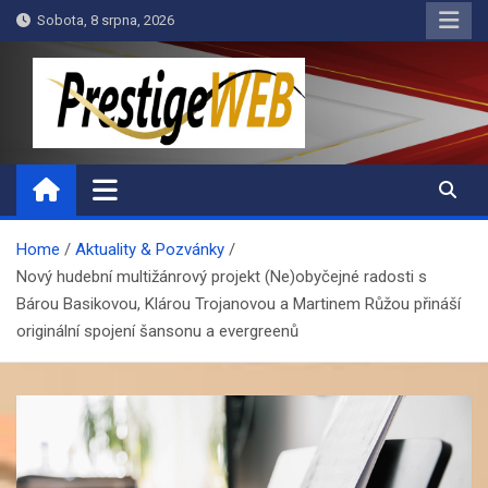
Skip
Sobota, 8 srpna, 2026
to
content
PrestigeWEB
Home
Aktuality & Pozvánky
Nový hudební multižánrový projekt (Ne)obyčejné radosti s
Bárou Basikovou, Klárou Trojanovou a Martinem Růžou přináší
originální spojení šansonu a evergreenů