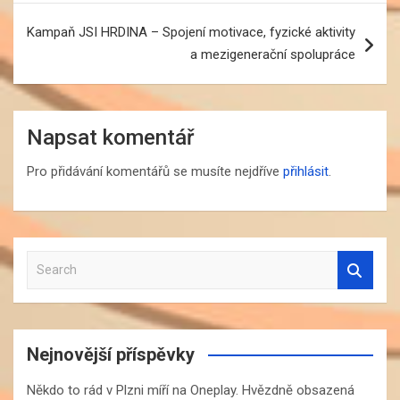
Kampaň JSI HRDINA – Spojení motivace, fyzické aktivity
a mezigenerační spolupráce
Napsat komentář
Pro přidávání komentářů se musíte nejdříve
přihlásit
.
S
e
a
r
c
Nejnovější příspěvky
h
Někdo to rád v Plzni míří na Oneplay. Hvězdně obsazená