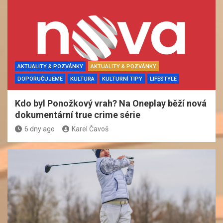
AKTUALITY & POZVÁNKY
AKTUALITY & POZVÁNKY
DOPORUČUJEME
KULTURA
KULTURNÍ TIPY
LIFESTYLE
Kdo byl Ponožkový vrah? Na Oneplay běží nová
dokumentární true crime série
6 dny ago
Karel Čavoš