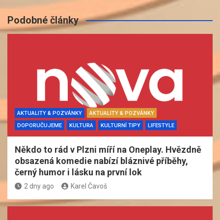
Podobné články
AKTUALITY & POZVÁNKY
AKTUALITY & POZVÁNKY
DOPORUČUJEME
KULTURA
KULTURNÍ TIPY
LIFESTYLE
Někdo to rád v Plzni míří na Oneplay. Hvězdně
obsazená komedie nabízí bláznivé příběhy,
černý humor i lásku na první lok
2 dny ago
Karel Čavoš