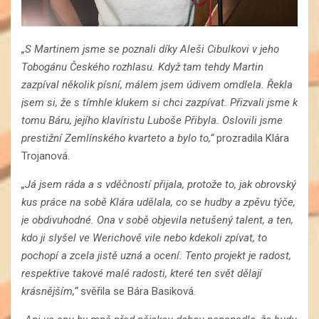
„S Martinem jsme se poznali díky Aleši Cibulkovi v jeho
Tobogánu Českého rozhlasu. Když tam tehdy Martin
zazpíval několik písní, málem jsem údivem omdlela. Řekla
jsem si, že s tímhle klukem si chci zazpívat. Přizvali jsme k
tomu Báru, jejího klavíristu Luboše Přibyla. Oslovili jsme
prestižní Zemlínského kvarteto a bylo to,“
prozradila Klára
Trojanová.
„Já jsem ráda a s vděčností přijala, protože to, jak obrovský
kus práce na sobě Klára udělala, co se hudby a zpěvu týče,
je obdivuhodné. Ona v sobě objevila netušený talent, a ten,
kdo ji slyšel ve Werichově vile nebo kdekoli zpívat, to
pochopí a zcela jistě uzná a ocení. Tento projekt je radost,
respektive takové malé radosti, které ten svět dělají
krásnějším,“
svěřila se Bára Basiková.