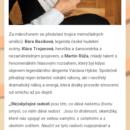
Za mikrofonem se představí trojice mimořádných
umělců:
Bára Basiková
, legenda české hudební
scény,
Klára Trojanová
, herečka a šansoniérka s
nezaměnitelným projevem, a
Martin Růža
, mladý talent s
fenomenálním hlasovým rozsahem, který byl kdysi
objevem legendárního dirigenta Václava Hybše. Společně
přinášejí nejen brilantní vokální výkony, ale i neotřelý
dramatický náboj a energii, která diváky provede emocemi
od smíchu až po dojetí.
„(Ne)obyčejné radosti
jsou tím, co dává našemu životu
smysl, co nám dává radost. Jsou to drobnosti, okamžiky,
které nás spojují se sebou samými, s ostatními a s
okolním světem. Naučit se tyto radosti rozpoznávat a