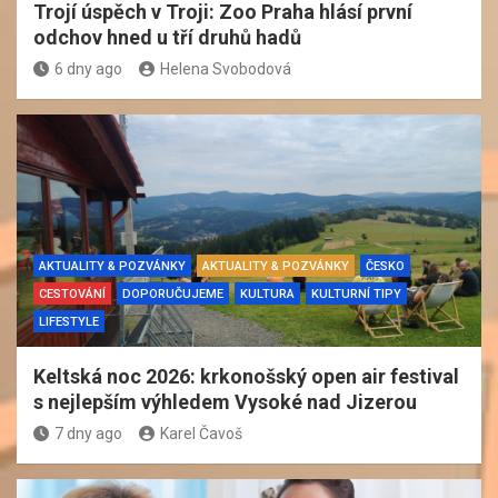
Trojí úspěch v Troji: Zoo Praha hlásí první
odchov hned u tří druhů hadů
6 dny ago
Helena Svobodová
AKTUALITY & POZVÁNKY
AKTUALITY & POZVÁNKY
ČESKO
CESTOVÁNÍ
DOPORUČUJEME
KULTURA
KULTURNÍ TIPY
LIFESTYLE
Keltská noc 2026: krkonošský open air festival
s nejlepším výhledem Vysoké nad Jizerou
7 dny ago
Karel Čavoš