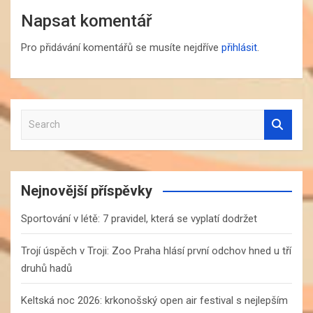
Napsat komentář
Pro přidávání komentářů se musíte nejdříve
přihlásit
.
S
e
a
r
c
Nejnovější příspěvky
h
Sportování v létě: 7 pravidel, která se vyplatí dodržet
Trojí úspěch v Troji: Zoo Praha hlásí první odchov hned u tří
druhů hadů
Keltská noc 2026: krkonošský open air festival s nejlepším