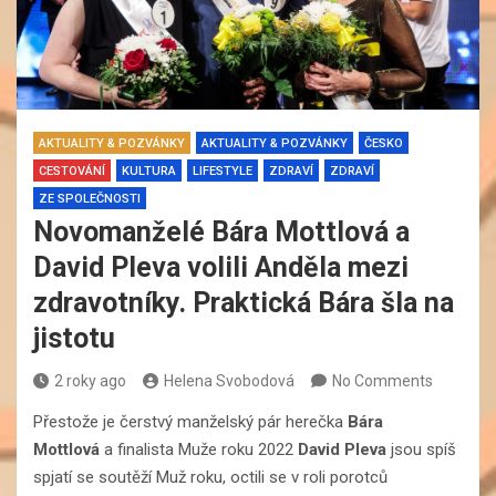
AKTUALITY & POZVÁNKY
AKTUALITY & POZVÁNKY
ČESKO
CESTOVÁNÍ
KULTURA
LIFESTYLE
ZDRAVÍ
ZDRAVÍ
ZE SPOLEČNOSTI
Novomanželé Bára Mottlová a
David Pleva volili Anděla mezi
zdravotníky. Praktická Bára šla na
jistotu
2 roky ago
Helena Svobodová
No Comments
Přestože je čerstvý manželský pár herečka
Bára
Mottlová
a finalista Muže roku 2022
David Pleva
jsou spíš
spjatí se soutěží Muž roku, octili se v roli porotců