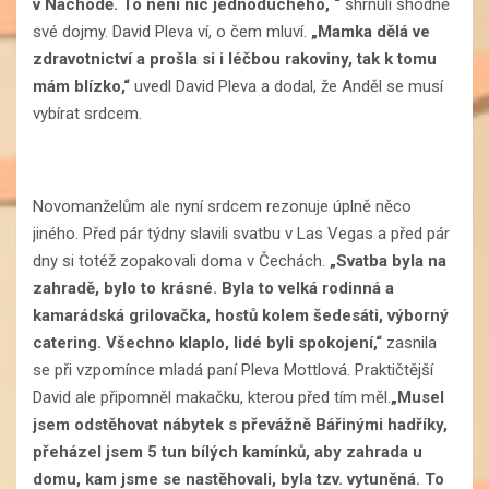
v Náchodě. To není nic jednoduchého, “
shrnuli shodně
své dojmy. David Pleva ví, o čem mluví.
„Mamka dělá ve
zdravotnictví a prošla si i léčbou rakoviny, tak k tomu
mám blízko,“
uvedl David Pleva a dodal, že Anděl se musí
vybírat srdcem.
Novomanželům ale nyní srdcem rezonuje úplně něco
jiného. Před pár týdny slavili svatbu v Las Vegas a před pár
dny si totéž zopakovali doma v Čechách.
„Svatba byla na
zahradě, bylo to krásné. Byla to velká rodinná a
kamarádská grilovačka, hostů kolem šedesáti, výborný
catering. Všechno klaplo, lidé byli spokojení,“
zasnila
se při vzpomínce mladá paní Pleva Mottlová. Praktičtější
David ale připomněl makačku, kterou před tím měl.
„Musel
jsem odstěhovat nábytek s převážně Bářinými hadříky,
přeházel jsem 5 tun bílých kamínků, aby zahrada u
domu, kam jsme se nastěhovali, byla tzv. vytuněná. To