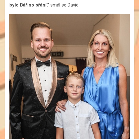
bylo Bářino přání,“
smál se David.