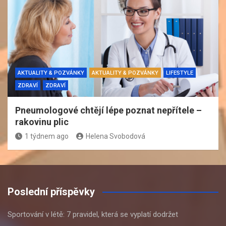
AKTUALITY & POZVÁNKY
AKTUALITY & POZVÁNKY
LIFESTYLE
ZDRAVÍ
ZDRAVÍ
Pneumologové chtějí lépe poznat nepřítele –
rakovinu plic
1 týdnem ago
Helena Svobodová
Poslední příspěvky
Sportování v létě: 7 pravidel, která se vyplatí dodržet