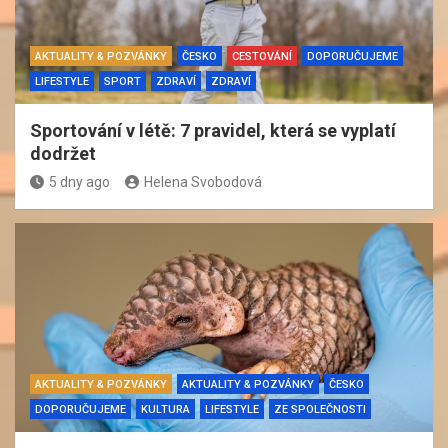
AKTUALITY & POZVÁNKY
ČESKO
CESTOVÁNÍ
DOPORUČUJEME
LIFESTYLE
SPORT
ZDRAVÍ
ZDRAVÍ
Sportování v létě: 7 pravidel, která se vyplatí
dodržet
5 dny ago
Helena Svobodová
AKTUALITY & POZVÁNKY
AKTUALITY & POZVÁNKY
ČESKO
DOPORUČUJEME
KULTURA
LIFESTYLE
ZE SPOLEČNOSTI