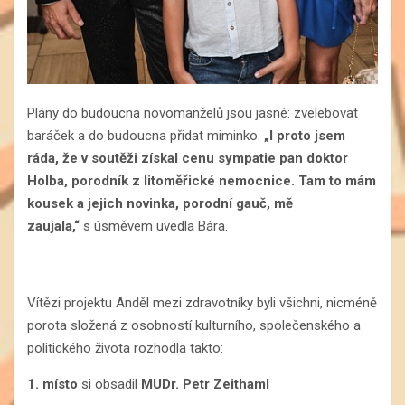
Plány do budoucna novomanželů jsou jasné: zvelebovat
baráček a do budoucna přidat miminko.
„I proto jsem
ráda, že v soutěži získal cenu sympatie pan doktor
Holba, porodník z litoměřické nemocnice. Tam to mám
kousek a jejich novinka, porodní gauč, mě
zaujala,“
s úsměvem uvedla Bára.
Vítězi projektu Anděl mezi zdravotníky byli všichni, nicméně
porota složená z osobností kulturního, společenského a
politického života rozhodla takto:
1. místo
si obsadil
MUDr. Petr Zeithaml