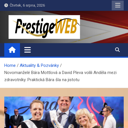
Skip
Čtvrtek, 6 srpna, 2026
to
content
PrestigeWEB
Home
Aktuality & Pozvánky
Novomanželé Bára Mottlová a David Pleva volili Anděla mezi
zdravotníky. Praktická Bára šla na jistotu