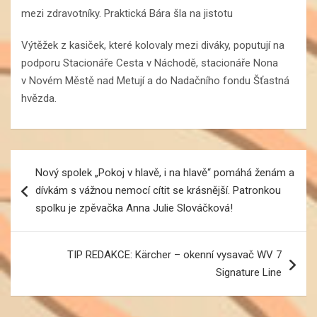
Výtěžek z kasiček, které kolovaly mezi diváky, poputují na
podporu Stacionáře Cesta v Náchodě, stacionáře Nona
v Novém Městě nad Metují a do Nadačního fondu Šťastná
hvězda.
Navigace
Nový spolek „Pokoj v hlavě, i na hlavě“ pomáhá ženám a
pro
dívkám s vážnou nemocí cítit se krásnější. Patronkou
příspěvek
spolku je zpěvačka Anna Julie Slováčková!
TIP REDAKCE: Kärcher – okenní vysavač WV 7
Signature Line