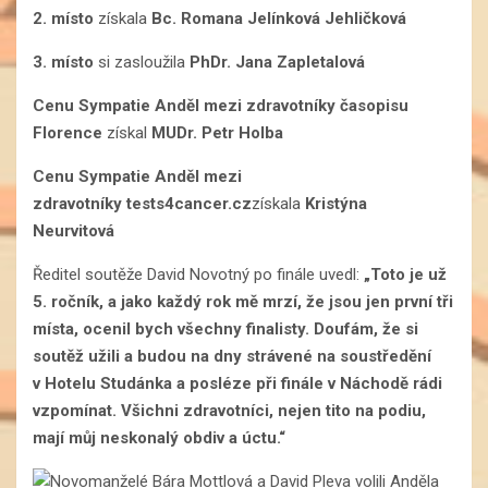
2. místo
získala
Bc. Romana Jelínková Jehličková
3. místo
si zasloužila
PhDr. Jana Zapletalová
Cenu Sympatie Anděl mezi zdravotníky
časopisu
Florence
získal
MUDr. Petr Holba
Cenu Sympatie Anděl mezi
zdravotníky
tests4cancer.cz
získala
Kristýna
Neurvitová
Ředitel soutěže David Novotný po finále uvedl:
„Toto je už
5. ročník, a jako každý rok mě mrzí, že jsou jen první tři
místa, ocenil bych všechny finalisty. Doufám, že si
soutěž užili a budou na dny strávené na soustředění
v Hotelu Studánka a posléze při finále v Náchodě rádi
vzpomínat. Všichni zdravotníci, nejen tito na podiu,
mají můj neskonalý obdiv a úctu.“