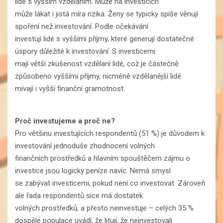
lidé s vyšším vzděláním. Muže na investicích
může lákat i jistá míra rizika. Ženy se typicky spíše věnují
spoření než investování. Podle očekávání
investují lidé s vyššími příjmy, které generují dostatečné
úspory důležité k investování. S investicemi
mají větší zkušenost vzdělaní lidé, což je částečně
způsobeno vyššími příjmy, nicméně vzdělanější lidé
mívají i vyšší finanční gramotnost.
Proč investujeme a proč ne?
Pro většinu investujících respondentů (51 %) je důvodem k
investování jednoduše zhodnocení volných
finančních prostředků a hlavním spouštěčem zájmu o
investice jsou logicky peníze navíc. Nemá smysl
se zabývat investicemi, pokud není co investovat. Zároveň
ale řada respondentů sice má dostatek
volných prostředků, a přesto neinvestuje – celých 35 %
dospělé populace uvádí, že litují, že neinvestovali