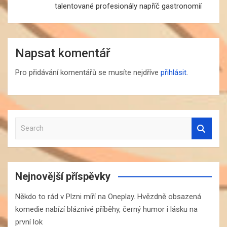
talentované profesionály napříč gastronomií
Napsat komentář
Pro přidávání komentářů se musíte nejdříve
přihlásit
.
S
e
a
r
c
Nejnovější příspěvky
h
Někdo to rád v Plzni míří na Oneplay. Hvězdně obsazená
komedie nabízí bláznivé příběhy, černý humor i lásku na
první lok