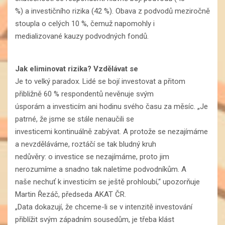
%) a investičního rizika (42 %). Obava z podvodů meziročně
stoupla o celých 10 %, čemuž napomohly i
medializované kauzy podvodných fondů.
Jak eliminovat rizika? Vzdělávat se
Je to velký paradox. Lidé se bojí investovat a přitom
přibližně 60 % respondentů nevěnuje svým
úsporám a investicím ani hodinu svého času za měsíc. „Je
patrné, že jsme se stále nenaučili se
investicemi kontinuálně zabývat. A protože se nezajímáme
a nevzděláváme, roztáčí se tak bludný kruh
nedůvěry: o investice se nezajímáme, proto jim
nerozumíme a snadno tak naletíme podvodníkům. A
naše nechuť k investicím se ještě prohloubí,“ upozorňuje
Martin Řezáč, předseda AKAT ČR.
„Data dokazují, že chceme-li se v intenzitě investování
přiblížit svým západním sousedům, je třeba klást