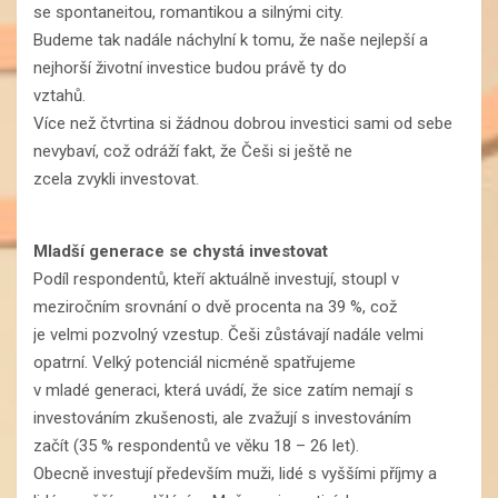
se spontaneitou, romantikou a silnými city.
Budeme tak nadále náchylní k tomu, že naše nejlepší a
nejhorší životní investice budou právě ty do
vztahů.
Více než čtvrtina si žádnou dobrou investici sami od sebe
nevybaví, což odráží fakt, že Češi si ještě ne
zcela zvykli investovat.
Mladší generace se chystá investovat
Podíl respondentů, kteří aktuálně investují, stoupl v
meziročním srovnání o dvě procenta na 39 %, což
je velmi pozvolný vzestup. Češi zůstávají nadále velmi
opatrní. Velký potenciál nicméně spatřujeme
v mladé generaci, která uvádí, že sice zatím nemají s
investováním zkušenosti, ale zvažují s investováním
začít (35 % respondentů ve věku 18 – 26 let).
Obecně investují především muži, lidé s vyššími příjmy a