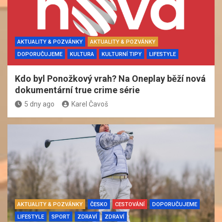
AKTUALITY & POZVÁNKY
AKTUALITY & POZVÁNKY
DOPORUČUJEME
KULTURA
KULTURNÍ TIPY
LIFESTYLE
Kdo byl Ponožkový vrah? Na Oneplay běží nová
dokumentární true crime série
5 dny ago
Karel Čavoš
AKTUALITY & POZVÁNKY
ČESKO
CESTOVÁNÍ
DOPORUČUJEME
LIFESTYLE
SPORT
ZDRAVÍ
ZDRAVÍ