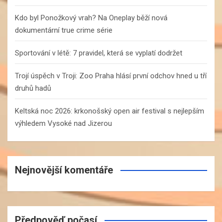
Kdo byl Ponožkový vrah? Na Oneplay běží nová
dokumentární true crime série
Sportování v létě: 7 pravidel, která se vyplatí dodržet
Trojí úspěch v Troji: Zoo Praha hlásí první odchov hned u tří
druhů hadů
Keltská noc 2026: krkonošský open air festival s nejlepším
výhledem Vysoké nad Jizerou
Nejnovější komentáře
Předpověď počasí