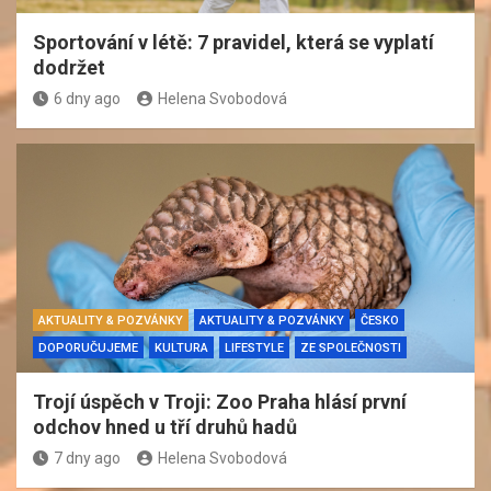
Sportování v létě: 7 pravidel, která se vyplatí
dodržet
6 dny ago
Helena Svobodová
AKTUALITY & POZVÁNKY
AKTUALITY & POZVÁNKY
ČESKO
DOPORUČUJEME
KULTURA
LIFESTYLE
ZE SPOLEČNOSTI
Trojí úspěch v Troji: Zoo Praha hlásí první
odchov hned u tří druhů hadů
7 dny ago
Helena Svobodová