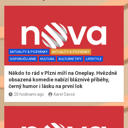
AKTUALITY & POZVÁNKY
AKTUALITY & POZVÁNKY
DOPORUČUJEME
KULTURA
KULTURNÍ TIPY
LIFESTYLE
Někdo to rád v Plzni míří na Oneplay. Hvězdně
obsazená komedie nabízí bláznivé příběhy,
černý humor i lásku na první lok
20 hodinami ago
Karel Čavoš