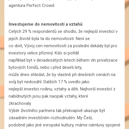
agentura Perfect Crowd.
Investujeme do nemovitostí a vztahů
Celých 29 % respondentů se shodlo, že nejlepší investicí v
jejich životě byla ta do nemovitosti. Není se
co divit, Vývoj cen nemovitostí za poslední dekády byl pro
investory velice příznivý. Kdo si pořídil
například byt v devadesátých letech během vln privatizace
bytových fondů, nebo i před deseti lety,
může dnes shledat, že by vlastně při dnešních cenách na
svůj byt nedosáhl. Dalších 17 % uvedlo jako
nejlepší investici rodinu, vztahy a děti. Nejhorší investicí z
nabídnutých jsou pak naopak vztahy, které
zkrachovaly.
Výběr životního partnera tak překvapivě ukazuje být
zásadním investičním rozhodnutím. My Češi,
podobně jako jiné evropské kultury, máme námluvy spojené