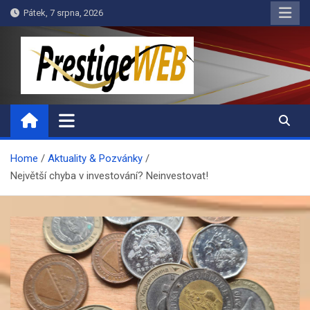
Skip
Pátek, 7 srpna, 2026
to
content
PrestigeWEB
Home
Aktuality & Pozvánky
Největší chyba v investování? Neinvestovat!