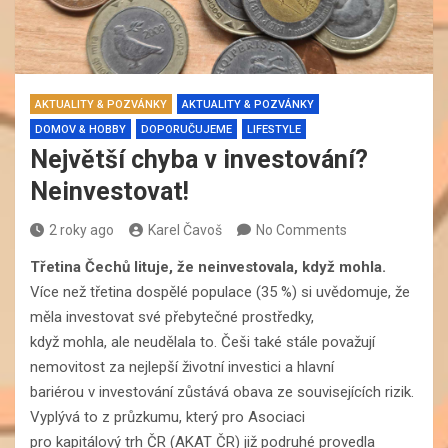
AKTUALITY & POZVÁNKY
AKTUALITY & POZVÁNKY
DOMOV & HOBBY
DOPORUČUJEME
LIFESTYLE
Největší chyba v investování?
Neinvestovat!
2 roky ago
Karel Čavoš
No Comments
Třetina Čechů lituje, že neinvestovala, když mohla.
Více než třetina dospělé populace (35 %) si uvědomuje, že
měla investovat své přebytečné prostředky,
když mohla, ale neudělala to. Češi také stále považují
nemovitost za nejlepší životní investici a hlavní
bariérou v investování zůstává obava ze souvisejících rizik.
Vyplývá to z průzkumu, který pro Asociaci
pro kapitálový trh ČR (AKAT ČR) již podruhé provedla