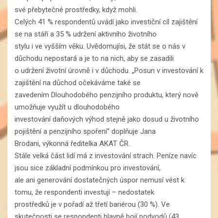
své přebytečné prostředky, když mohli.
Celých 41 % respondentů uvádí jako investiční cíl zajištění
se na stáří a 35 % udržení aktivního životního
stylu i ve vyšším věku. Uvědomujísi, že stát se o nás v
důchodu nepostará a je to na nich, aby se zasadili
o udržení životní úrovně i v důchodu. „Posun v investování k
zajištění na důchod očekáváme také se
zavedením Dlouhodobého penzijního produktu, který nově
umožňuje využít u dlouhodobého
investování daňových výhod stejně jako dosud u životního
pojištění a penzijního spoření“ doplňuje Jana
Brodani, výkonná ředitelka AKAT ČR.
Stále velká část lidí má z investování strach. Peníze navíc
jsou sice základní podmínkou pro investování,
ale ani generování dostatečných úspor nemusí vést k
tomu, že respondenti investují – nedostatek
prostředků je v pořadí až třetí bariérou (30 %). Ve
skutečnosti se respondenti hlavně bojí podvodů (43