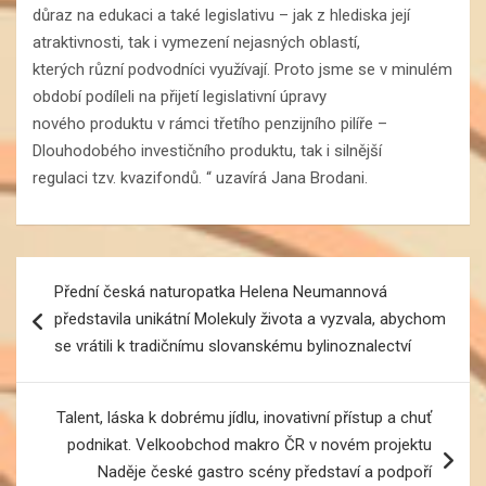
důraz na edukaci a také legislativu – jak z hlediska její
atraktivnosti, tak i vymezení nejasných oblastí,
kterých různí podvodníci využívají. Proto jsme se v minulém
období podíleli na přijetí legislativní úpravy
nového produktu v rámci třetího penzijního pilíře –
Dlouhodobého investičního produktu, tak i silnější
regulaci tzv. kvazifondů. “ uzavírá Jana Brodani.
Navigace
Přední česká naturopatka Helena Neumannová
pro
představila unikátní Molekuly života a vyzvala, abychom
příspěvek
se vrátili k tradičnímu slovanskému bylinoznalectví
Talent, láska k dobrému jídlu, inovativní přístup a chuť
podnikat. Velkoobchod makro ČR v novém projektu
Naděje české gastro scény představí a podpoří