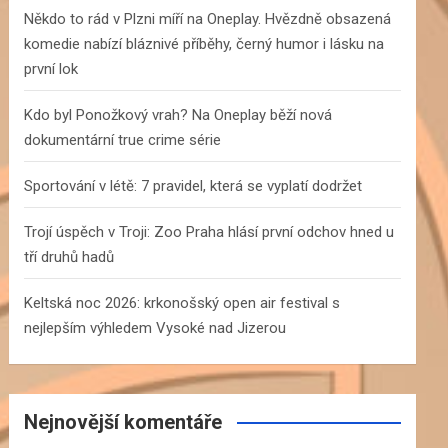
h
Někdo to rád v Plzni míří na Oneplay. Hvězdně obsazená
komedie nabízí bláznivé příběhy, černý humor i lásku na
první lok
Kdo byl Ponožkový vrah? Na Oneplay běží nová
dokumentární true crime série
Sportování v létě: 7 pravidel, která se vyplatí dodržet
Trojí úspěch v Troji: Zoo Praha hlásí první odchov hned u
tří druhů hadů
Keltská noc 2026: krkonošský open air festival s
nejlepším výhledem Vysoké nad Jizerou
Nejnovější komentáře