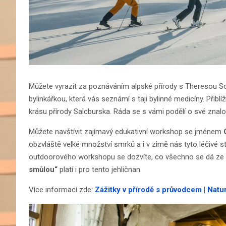
Můžete vyrazit za poznáváním alpské přírody s Theresou So
bylinkářkou, která vás seznámí s taji bylinné medicíny. Přiblíž
krásu přírody Salcburska. Ráda se s vámi podělí o své znalos
Můžete navštívit zajímavý edukativní workshop se jménem
obzvláště velké množství smrků a i v zimě nás tyto léčiv
outdoorového workshopu se dozvíte, co všechno se dá ze sm
smůlou“
platí i pro tento jehličnan.
Více informací zde:
Zážitky v přírodě s průvodcem | Natu