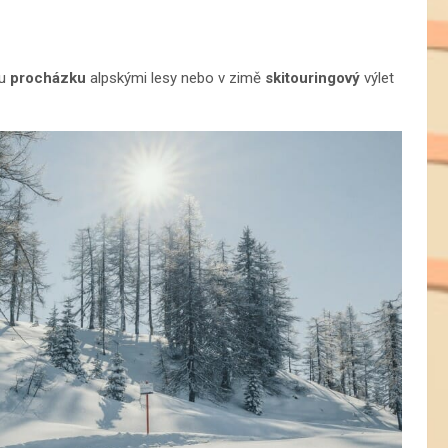
ou
procházku
alpskými lesy nebo v zimě
skitouringový
výlet