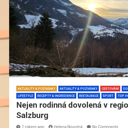
AKTUALITY & POZVÁNKY
AKTUALITY & POZVÁNKY
CESTOVÁNÍ
DO
LIFESTYLE
RECEPTY & INGREDIENCE
RESTAURACE
SPORT
TOP H
Nejen rodinná dovolená v regio
Salzburg
1 rokem ago
Helena Novotná
No Comments