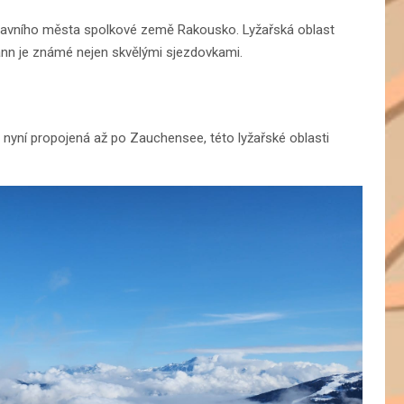
d hlavního města spolkové země Rakousko. Lyžařská oblast
hann je známé nejen skvělými sjezdovkami.
 nyní propojená až po Zauchensee, této lyžařské oblasti