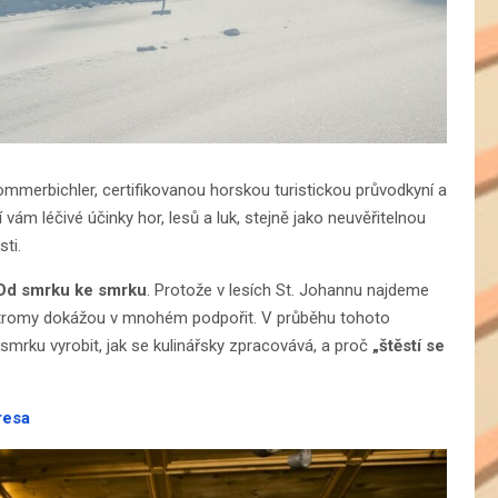
mmerbichler, certifikovanou horskou turistickou průvodkyní a
í vám léčivé účinky hor, lesů a luk, stejně jako neuvěřitelnou
ti.
Od smrku ke smrku
. Protože v lesích St. Johannu najdeme
é stromy dokážou v mnohém podpořit. V průběhu tohoto
rku vyrobit, jak se kulinářsky zpracovává, a proč
„štěstí se
resa