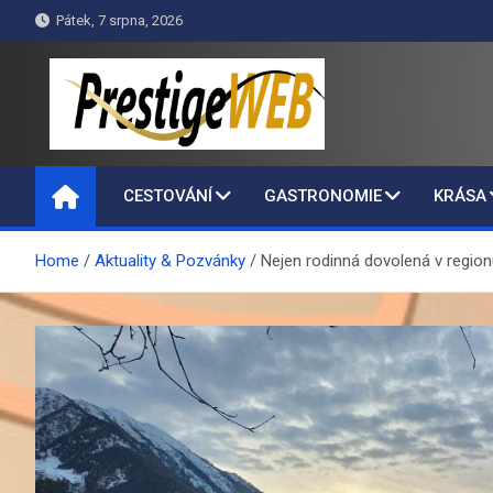
Skip
Pátek, 7 srpna, 2026
to
content
PrestigeWEB
CESTOVÁNÍ
GASTRONOMIE
KRÁSA
Home
Aktuality & Pozvánky
Nejen rodinná dovolená v region