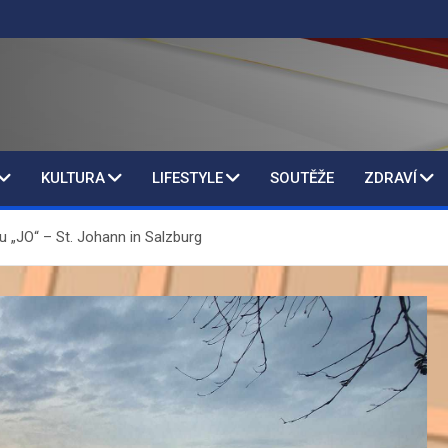
KULTURA
LIFESTYLE
SOUTĚŽE
ZDRAVÍ
u „JO“ – St. Johann in Salzburg