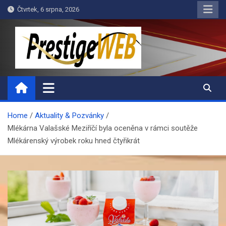
Skip
Čtvrtek, 6 srpna, 2026
to
content
PrestigeWEB
Home
Aktuality & Pozvánky
Mlékárna Valašské Meziříčí byla oceněna v rámci soutěže
Mlékárenský výrobek roku hned čtyřikrát