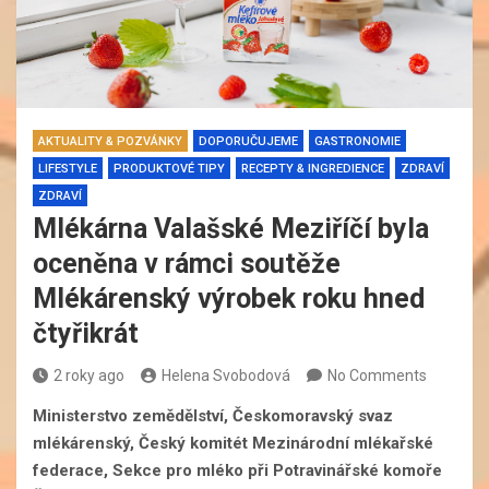
AKTUALITY & POZVÁNKY
DOPORUČUJEME
GASTRONOMIE
LIFESTYLE
PRODUKTOVÉ TIPY
RECEPTY & INGREDIENCE
ZDRAVÍ
ZDRAVÍ
Mlékárna Valašské Meziříčí byla
oceněna v rámci soutěže
Mlékárenský výrobek roku hned
čtyřikrát
2 roky ago
Helena Svobodová
No Comments
Ministerstvo zemědělství, Českomoravský svaz
mlékárenský, Český komitét Mezinárodní mlékařské
federace, Sekce pro mléko při Potravinářské komoře