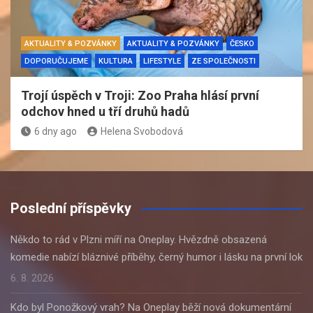
AKTUALITY & POZVÁNKY
AKTUALITY & POZVÁNKY
ČESKO
DOPORUČUJEME
KULTURA
LIFESTYLE
ZE SPOLEČNOSTI
Trojí úspěch v Troji: Zoo Praha hlásí první
odchov hned u tří druhů hadů
6 dny ago
Helena Svobodová
Poslední příspěvky
Někdo to rád v Plzni míří na Oneplay. Hvězdně obsazená
komedie nabízí bláznivé příběhy, černý humor i lásku na první lok
6. 8. 2026
Kdo byl Ponožkový vrah? Na Oneplay běží nová dokumentární