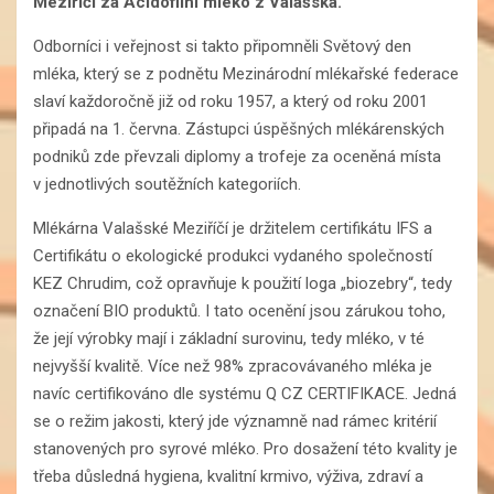
Meziříčí za Acidofilní mléko z Valašska.
Odborníci i veřejnost si takto připomněli Světový den
mléka, který se z podnětu Mezinárodní mlékařské federace
slaví každoročně již od roku 1957, a který od roku 2001
připadá na 1. června. Zástupci úspěšných mlékárenských
podniků zde převzali diplomy a trofeje za oceněná místa
v jednotlivých soutěžních kategoriích.
Mlékárna Valašské Meziříčí je držitelem certifikátu IFS a
Certifikátu o ekologické produkci vydaného společností
KEZ Chrudim, což opravňuje k použití loga „biozebry“, tedy
označení BIO produktů. I tato ocenění jsou zárukou toho,
že její výrobky mají i základní surovinu, tedy mléko, v té
nejvyšší kvalitě. Více než 98% zpracovávaného mléka je
navíc certifikováno dle systému Q CZ CERTIFIKACE. Jedná
se o režim jakosti, který jde významně nad rámec kritérií
stanovených pro syrové mléko. Pro dosažení této kvality je
třeba důsledná hygiena, kvalitní krmivo, výživa, zdraví a