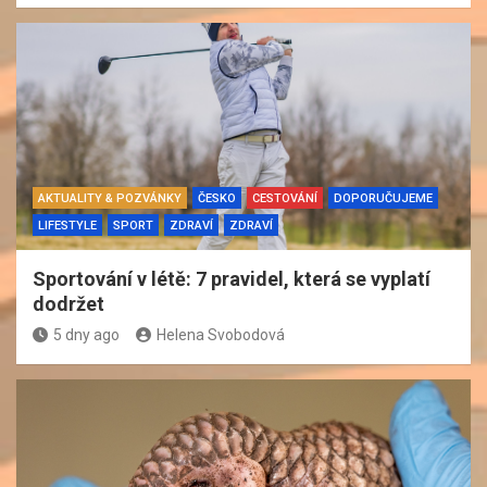
AKTUALITY & POZVÁNKY
ČESKO
CESTOVÁNÍ
DOPORUČUJEME
LIFESTYLE
SPORT
ZDRAVÍ
ZDRAVÍ
Sportování v létě: 7 pravidel, která se vyplatí
dodržet
5 dny ago
Helena Svobodová