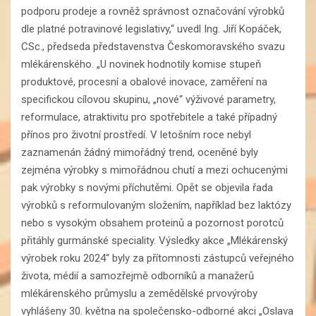
podporu prodeje a rovněž správnost označování výrobků
dle platné potravinové legislativy,“ uvedl Ing. Jiří Kopáček,
CSc., předseda představenstva Českomoravského svazu
mlékárenského. „U novinek hodnotily komise stupeň
produktové, procesní a obalové inovace, zaměření na
specifickou cílovou skupinu, „nové“ výživové parametry,
reformulace, atraktivitu pro spotřebitele a také případný
přínos pro životní prostředí. V letošním roce nebyl
zaznamenán žádný mimořádný trend, oceněné byly
zejména výrobky s mimořádnou chutí a mezi ochucenými
pak výrobky s novými příchutěmi. Opět se objevila řada
výrobků s reformulovaným složením, například bez laktózy
nebo s vysokým obsahem proteinů a pozornost porotců
přitáhly gurmánské speciality. Výsledky akce „Mlékárenský
výrobek roku 2024“ byly za přítomnosti zástupců veřejného
života, médií a samozřejmě odborníků a manažerů
mlékárenského průmyslu a zemědělské prvovýroby
vyhlášeny 30. května na společensko-odborné akci „Oslava