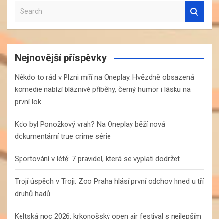
S
e
a
r
c
Nejnovější příspěvky
h
Někdo to rád v Plzni míří na Oneplay. Hvězdně obsazená
komedie nabízí bláznivé příběhy, černý humor i lásku na
první lok
Kdo byl Ponožkový vrah? Na Oneplay běží nová
dokumentární true crime série
Sportování v létě: 7 pravidel, která se vyplatí dodržet
Trojí úspěch v Troji: Zoo Praha hlásí první odchov hned u tří
druhů hadů
Keltská noc 2026: krkonošský open air festival s nejlepším