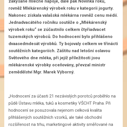
zakysané mléčné nápoje, dále pak Novinka roku,
rovněž Mlékárenský výrobek roku v kategorii jogurty.
Nakonec získala valašská mlékárna rovněž cenu médií.
Jednadvacátého ročníku soutěže o „Mlékárenský
výrobek roku“ se zúčastnilo celkem čtyřiadvacet
tuzemských výrobců. Do hodnocení bylo přihlášeno
dvaasedmdesát výrobků. Ty bojovaly celkem ve třinácti
soutěžních kategoriích. Záštitu nad letošní oslavou
Světového dne mléka, při jejíž příležitosti jsou
mlékárenské výrobky oceňovány, převzal ministr
zemědělství Mgr. Marek Výborný.
„Hodnocení za účasti 21 nezávislých porotců proběhlo na
půdě Ústavu mléka, tuků a kosmetiky VŠCHT Praha. Při
hodnocení se posuzovala nejenom celková kvalita
přihlášených soutěžních vzorků, ale také obchodní
rozšířenost na trhu, marketingové aktivity směřované na