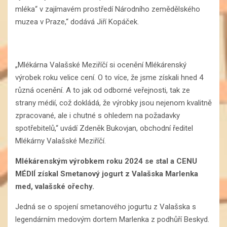
mléka“ v zajímavém prostředí Národního zemědělského
muzea v Praze,“ dodává Jiří Kopáček.
„Mlékárna Valašské Meziříčí si ocenění Mlékárenský
výrobek roku velice cení. O to více, že jsme získali hned 4
různá ocenění. A to jak od odborné veřejnosti, tak ze
strany médií, což dokládá, že výrobky jsou nejenom kvalitně
zpracované, ale i chutné s ohledem na požadavky
spotřebitelů,“ uvádí Zdeněk Bukovjan, obchodní ředitel
Mlékárny Valašské Meziříčí.
Mlékárenským výrobkem roku 2024 se stal a CENU
MÉDIÍ získal Smetanový jogurt z Valašska Marlenka
med, valašské ořechy.
Jedná se o spojení smetanového jogurtu z Valašska s
legendárním medovým dortem Marlenka z podhůří Beskyd.