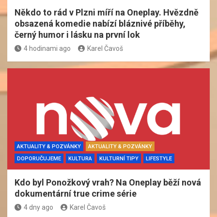
Někdo to rád v Plzni míří na Oneplay. Hvězdně
obsazená komedie nabízí bláznivé příběhy,
černý humor i lásku na první lok
4 hodinami ago
Karel Čavoš
AKTUALITY & POZVÁNKY
AKTUALITY & POZVÁNKY
DOPORUČUJEME
KULTURA
KULTURNÍ TIPY
LIFESTYLE
Kdo byl Ponožkový vrah? Na Oneplay běží nová
dokumentární true crime série
4 dny ago
Karel Čavoš