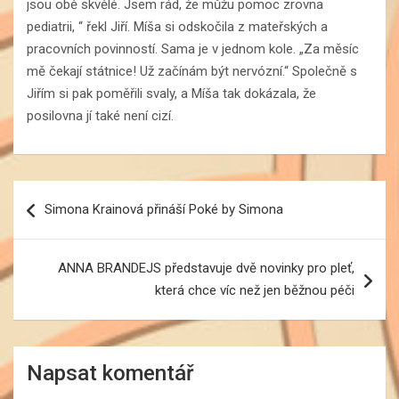
jsou obě skvělé. Jsem rád, že můžu pomoc zrovna
pediatrii, “ řekl Jiří. Míša si odskočila z mateřských a
pracovních povinností. Sama je v jednom kole. „Za měsíc
mě čekají státnice! Už začínám být nervózní.“ Společně s
Jiřím si pak poměřili svaly, a Míša tak dokázala, že
posilovna jí také není cizí.
Navigace
Simona Krainová přináší Poké by Simona
pro
příspěvek
ANNA BRANDEJS představuje dvě novinky pro pleť,
která chce víc než jen běžnou péči
Napsat komentář