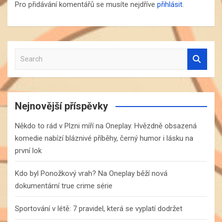
Pro přidávání komentářů se musíte nejdříve
přihlásit
.
S
e
a
r
c
Nejnovější příspěvky
h
Někdo to rád v Plzni míří na Oneplay. Hvězdně obsazená
komedie nabízí bláznivé příběhy, černý humor i lásku na
první lok
Kdo byl Ponožkový vrah? Na Oneplay běží nová
dokumentární true crime série
Sportování v létě: 7 pravidel, která se vyplatí dodržet