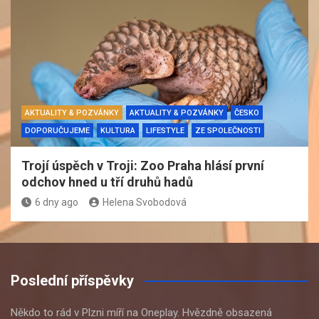
AKTUALITY & POZVÁNKY
AKTUALITY & POZVÁNKY
ČESKO
DOPORUČUJEME
KULTURA
LIFESTYLE
ZE SPOLEČNOSTI
Trojí úspěch v Troji: Zoo Praha hlásí první
odchov hned u tří druhů hadů
6 dny ago
Helena Svobodová
Poslední příspěvky
Někdo to rád v Plzni míří na Oneplay. Hvězdně obsazená