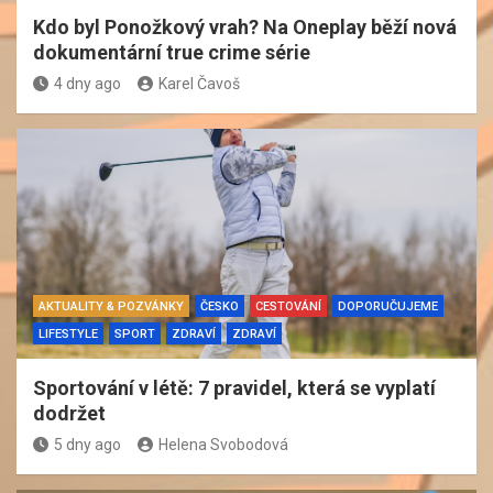
Kdo byl Ponožkový vrah? Na Oneplay běží nová
dokumentární true crime série
4 dny ago
Karel Čavoš
AKTUALITY & POZVÁNKY
ČESKO
CESTOVÁNÍ
DOPORUČUJEME
LIFESTYLE
SPORT
ZDRAVÍ
ZDRAVÍ
Sportování v létě: 7 pravidel, která se vyplatí
dodržet
5 dny ago
Helena Svobodová