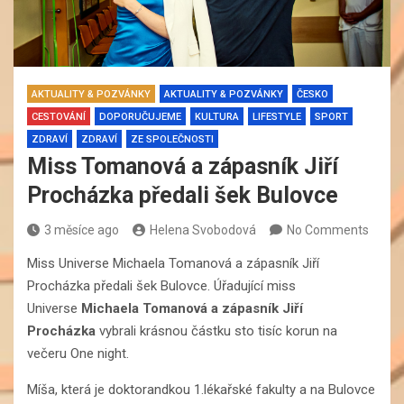
AKTUALITY & POZVÁNKY
AKTUALITY & POZVÁNKY
ČESKO
CESTOVÁNÍ
DOPORUČUJEME
KULTURA
LIFESTYLE
SPORT
ZDRAVÍ
ZDRAVÍ
ZE SPOLEČNOSTI
Miss Tomanová a zápasník Jiří
Procházka předali šek Bulovce
3 měsíce ago
Helena Svobodová
No Comments
Miss Universe Michaela Tomanová a zápasník Jiří
Procházka předali šek Bulovce. Úřadující miss
Universe
Michaela Tomanová a zápasník Jiří
Procházka
vybrali krásnou částku sto tisíc korun na
večeru One night.
Míša, která je doktorandkou 1.lékařské fakulty a na Bulovce