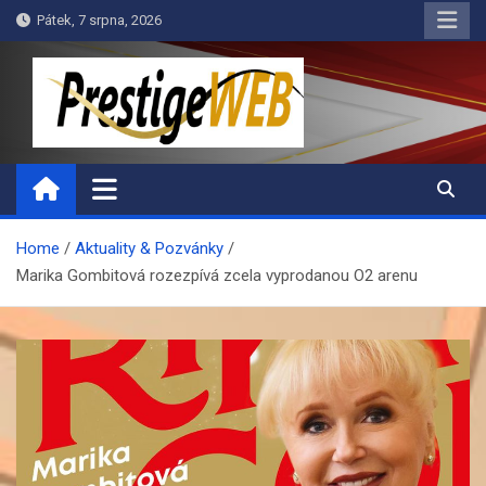
Skip
Pátek, 7 srpna, 2026
to
content
PrestigeWEB
Home
Aktuality & Pozvánky
Marika Gombitová rozezpívá zcela vyprodanou O2 arenu