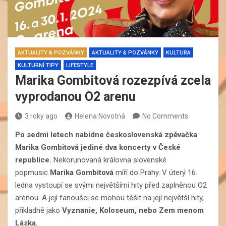
AKTUALITY & POZVÁNKY
AKTUALITY & POZVÁNKY
KULTURA
KULTURNÍ TIPY
LIFESTYLE
Marika Gombitová rozezpívá zcela
vyprodanou O2 arenu
3 roky ago
Helena Novotná
No Comments
Po sedmi letech nabídne československá zpěvačka
Marika Gombitová jediné dva koncerty v České
republice.
Nekorunovaná královna slovenské
popmusic
Marika Gombitová
míří do Prahy. V úterý 16.
ledna vystoupí se svými největšími hity před zaplněnou O2
arénou. A její fanoušci se mohou těšit na její největší hity,
příkladně jako
Vyznanie, Koloseum, nebo Zem menom
Láska.