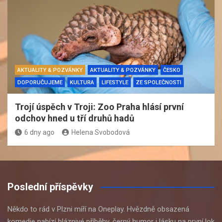
AKTUALITY & POZVÁNKY
AKTUALITY & POZVÁNKY
ČESKO
DOPORUČUJEME
KULTURA
LIFESTYLE
ZE SPOLEČNOSTI
Trojí úspěch v Troji: Zoo Praha hlásí první
odchov hned u tří druhů hadů
6 dny ago
Helena Svobodová
Poslední příspěvky
Někdo to rád v Plzni míří na Oneplay. Hvězdně obsazená
komedie nabízí bláznivé příběhy, černý humor i lásku na první lok