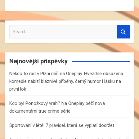
S
e
a
r
c
Nejnovější příspěvky
h
Někdo to rád v Plzni míří na Oneplay. Hvězdně obsazená
komedie nabízí bláznivé příběhy, černý humor i lásku na
první lok
Kdo byl Ponožkový vrah? Na Oneplay běží nová
dokumentární true crime série
Sportování v létě: 7 pravidel, která se vyplatí dodržet