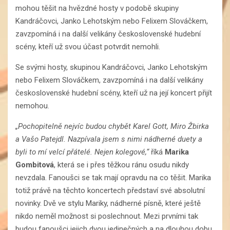
mohou těšit na hvězdné hosty v podobě skupiny
Kandráčovci, Janko Lehotským nebo Felixem Slováčkem,
zavzpomíná i na další velikány československé hudební
scény, kteří už svou účast potvrdit nemohli.
Se svými hosty, skupinou Kandráčovci, Janko Lehotským
nebo Felixem Slováčkem, zavzpomíná i na další velikány
československé hudební scény, kteří už na její koncert přijít
nemohou.
„Pochopitelně nejvíc budou chybět Karel Gott, Miro Žbirka
a Vašo Patejdl. Nazpívala jsem s nimi nádherné duety a
byli to mí velcí přátelé. Nejen kolegové,“
říká
Marika
Gombitová
, která se i přes těžkou ránu osudu nikdy
nevzdala. Fanoušci se tak mají opravdu na co těšit. Marika
totiž právě na těchto koncertech představí své absolutní
novinky. Dvě ve stylu Mariky, nádherné písně, které ještě
nikdo neměl možnost si poslechnout. Mezi prvními tak
budou fanoušci jejich dvou jedinečných a na dlouhou dobu