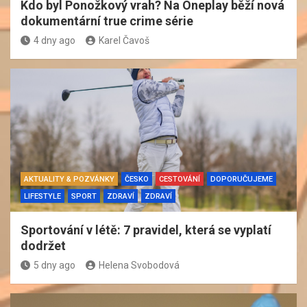
Kdo byl Ponožkový vrah? Na Oneplay běží nová
dokumentární true crime série
4 dny ago
Karel Čavoš
AKTUALITY & POZVÁNKY
ČESKO
CESTOVÁNÍ
DOPORUČUJEME
LIFESTYLE
SPORT
ZDRAVÍ
ZDRAVÍ
Sportování v létě: 7 pravidel, která se vyplatí
dodržet
5 dny ago
Helena Svobodová