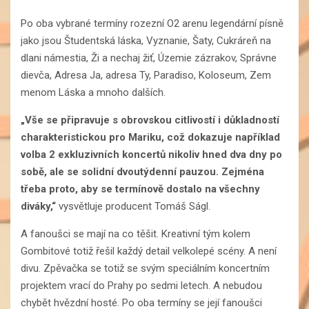
Po oba vybrané termíny rozezní O2 arenu legendární písně
jako jsou Študentská láska, Vyznanie, Šaty, Cukráreň na
dlani námestia, Ži a nechaj žiť, Územie zázrakov, Správne
dievča, Adresa Ja, adresa Ty, Paradiso, Koloseum, Zem
menom Láska a mnoho dalších.
„Vše se připravuje s obrovskou citlivostí i důkladností
charakteristickou pro Mariku, což dokazuje například
volba 2 exkluzivních koncertů nikoliv hned dva dny po
sobě, ale se solidní dvoutýdenní pauzou. Zejména
třeba proto, aby se termínově dostalo na všechny
diváky,“
vysvětluje producent Tomáš Ságl.
A fanoušci se mají na co těšit. Kreativní tým kolem
Gombitové totiž řešil každý detail velkolepé scény. A není
divu. Zpěvačka se totiž se svým speciálním koncertním
projektem vrací do Prahy po sedmi letech. A nebudou
chybět hvězdní hosté. Po oba termíny se její fanoušci