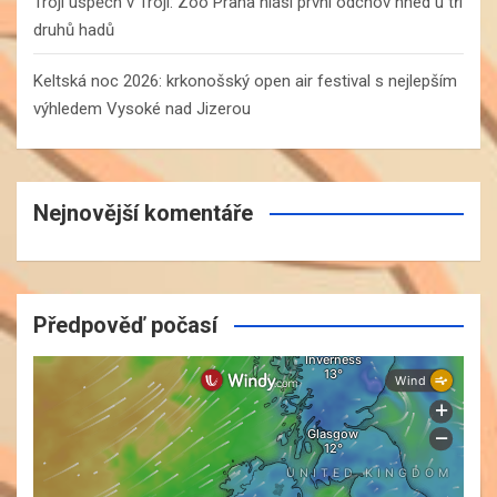
Trojí úspěch v Troji: Zoo Praha hlásí první odchov hned u tří
druhů hadů
Keltská noc 2026: krkonošský open air festival s nejlepším
výhledem Vysoké nad Jizerou
Nejnovější komentáře
Předpověď počasí