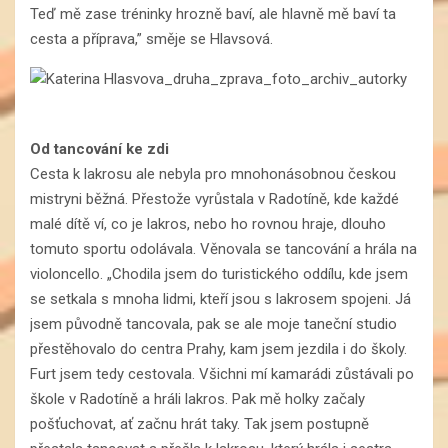
Teď mě zase tréninky hrozně baví, ale hlavně mě baví ta
cesta a příprava,” směje se Hlavsová.
Od tancování ke zdi
Cesta k lakrosu ale nebyla pro mnohonásobnou českou
mistryni běžná. Přestože vyrůstala v Radotíně, kde každé
malé dítě ví, co je lakros, nebo ho rovnou hraje, dlouho
tomuto sportu odolávala. Věnovala se tancování a hrála na
violoncello. „Chodila jsem do turistického oddílu, kde jsem
se setkala s mnoha lidmi, kteří jsou s lakrosem spojeni. Já
jsem původně tancovala, pak se ale moje taneční studio
přestěhovalo do centra Prahy, kam jsem jezdila i do školy.
Furt jsem tedy cestovala. Všichni mí kamarádi zůstávali po
škole v Radotíně a hráli lakros. Pak mě holky začaly
pošťuchovat, ať začnu hrát taky. Tak jsem postupně