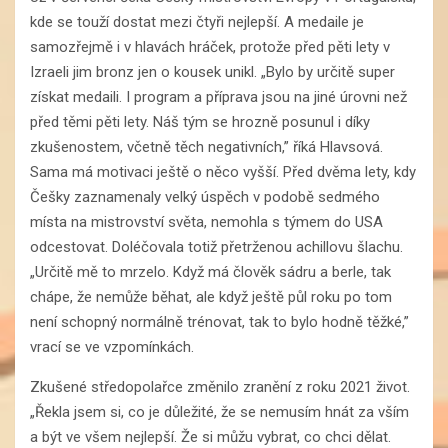
kde se touží dostat mezi čtyři nejlepší. A medaile je
samozřejmě i v hlavách hráček, protože před pěti lety v
Izraeli jim bronz jen o kousek unikl. „Bylo by určitě super
získat medaili. I program a příprava jsou na jiné úrovni než
před těmi pěti lety. Náš tým se hrozně posunul i díky
zkušenostem, včetně těch negativních,” říká Hlavsová.
Sama má motivaci ještě o něco vyšší. Před dvěma lety, kdy
Češky zaznamenaly velký úspěch v podobě sedmého
místa na mistrovství světa, nemohla s týmem do USA
odcestovat. Doléčovala totiž přetrženou achillovu šlachu.
„Určitě mě to mrzelo. Když má člověk sádru a berle, tak
chápe, že nemůže běhat, ale když ještě půl roku po tom
není schopný normálně trénovat, tak to bylo hodně těžké,”
vrací se ve vzpomínkách.
Zkušené středopolařce změnilo zranění z roku 2021 život.
„Řekla jsem si, co je důležité, že se nemusím hnát za vším
a být ve všem nejlepší. Že si můžu vybrat, co chci dělat.