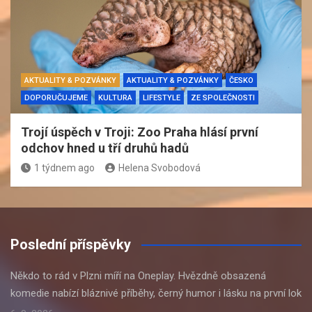
AKTUALITY & POZVÁNKY
AKTUALITY & POZVÁNKY
ČESKO
DOPORUČUJEME
KULTURA
LIFESTYLE
ZE SPOLEČNOSTI
Trojí úspěch v Troji: Zoo Praha hlásí první
odchov hned u tří druhů hadů
1 týdnem ago
Helena Svobodová
Poslední příspěvky
Někdo to rád v Plzni míří na Oneplay. Hvězdně obsazená
komedie nabízí bláznivé příběhy, černý humor i lásku na první lok