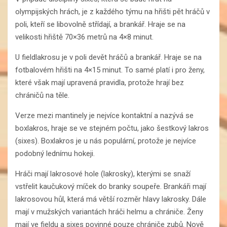
olympijských hrách, je z každého týmu na hřišti pět hráčů v
poli, kteří se libovolně střídají, a brankář. Hraje se na
velikosti hřiště 70×36 metrů na 4×8 minut.
U fieldlakrosu je v poli devět hráčů a brankář. Hraje se na
fotbalovém hřišti na 4×15 minut. To samé platí i pro ženy,
které však mají upravená pravidla, protože hrají bez
chráničů na těle.
Verze mezi mantinely je nejvíce kontaktní a nazývá se
boxlakros, hraje se ve stejném počtu, jako šestkový lakros
(sixes). Boxlakros je u nás populární, protože je nejvíce
podobný lednímu hokeji.
Hráči mají lakrosové hole (lakrosky), kterými se snaží
vstřelit kaučukový míček do branky soupeře. Brankáři mají
lakrosovou hůl, která má větší rozměr hlavy lakrosky. Dále
mají v mužských variantách hráči helmu a chrániče. Ženy
mají ve fieldu a sixes povinné pouze chrániče zubů. Nově