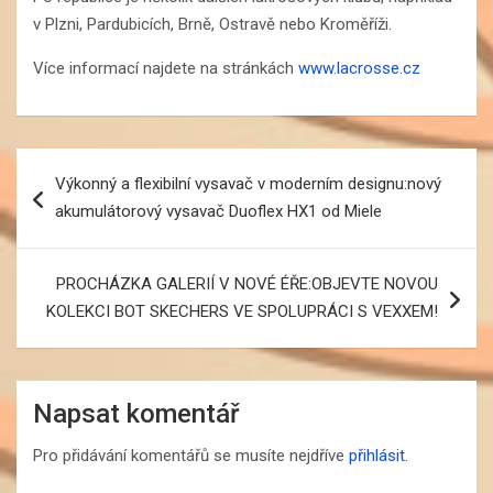
v Plzni, Pardubicích, Brně, Ostravě nebo Kroměříži.
Více informací najdete na stránkách
www.lacrosse.cz
Navigace
Výkonný a flexibilní vysavač v moderním designu:nový
pro
akumulátorový vysavač Duoflex HX1 od Miele
příspěvek
PROCHÁZKA GALERIÍ V NOVÉ ÉŘE:OBJEVTE NOVOU
KOLEKCI BOT SKECHERS VE SPOLUPRÁCI S VEXXEM!
Napsat komentář
Pro přidávání komentářů se musíte nejdříve
přihlásit
.