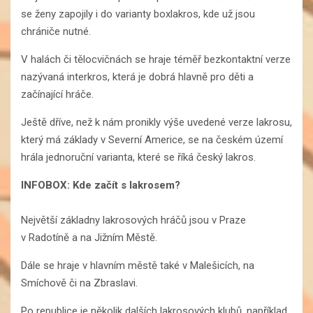
se ženy zapojily i do varianty boxlakros, kde už jsou
chrániče nutné.
V halách či tělocvičnách se hraje téměř bezkontaktní verze
nazývaná interkros, která je dobrá hlavně pro děti a
začínající hráče.
Ještě dříve, než k nám pronikly výše uvedené verze lakrosu,
který má základy v Severní Americe, se na českém území
hrála jednoruční varianta, které se říká český lakros.
INFOBOX: Kde začít s lakrosem?
Největší základny lakrosových hráčů jsou v Praze
v Radotíně a na Jižním Městě.
Dále se hraje v hlavním městě také v Malešicích, na
Smíchově či na Zbraslavi.
Po republice je několik dalších lakrosových klubů, například