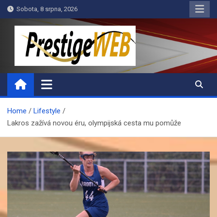
Skip
Sobota, 8 srpna, 2026
to
content
PrestigeWEB
Home
Lifestyle
Lakros zažívá novou éru, olympijská cesta mu pomůže