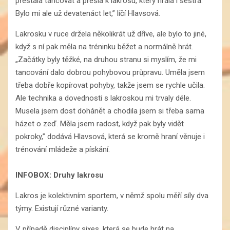
přestala tancovat a přešla k lakrosu, který hrála i sestra.
Bylo mi ale už devatenáct let,” líčí Hlavsová.
Lakrosku v ruce držela několikrát už dříve, ale bylo to jiné,
když s ní pak měla na tréninku běžet a normálně hrát.
„Začátky byly těžké, na druhou stranu si myslím, že mi
tancování dalo dobrou pohybovou průpravu. Uměla jsem
třeba dobře kopírovat pohyby, takže jsem se rychle učila.
Ale technika a dovednosti s lakroskou mi trvaly déle.
Musela jsem dost dohánět a chodila jsem si třeba sama
házet o zeď. Měla jsem radost, když pak byly vidět
pokroky,” dodává Hlavsová, která se kromě hraní věnuje i
trénování mládeže a pískání.
INFOBOX: Druhy lakrosu
Lakros je kolektivním sportem, v němž spolu měří síly dva
týmy. Existují různé varianty.
V případě disciplíny sixes, která se bude hrát na