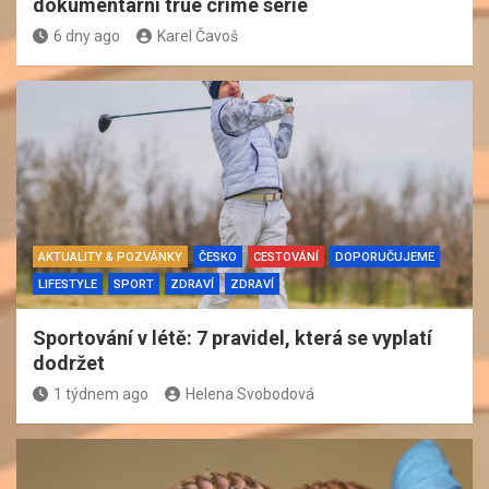
dokumentární true crime série
6 dny ago
Karel Čavoš
AKTUALITY & POZVÁNKY
ČESKO
CESTOVÁNÍ
DOPORUČUJEME
LIFESTYLE
SPORT
ZDRAVÍ
ZDRAVÍ
Sportování v létě: 7 pravidel, která se vyplatí
dodržet
1 týdnem ago
Helena Svobodová