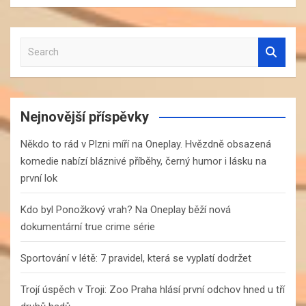
S
e
a
r
c
Nejnovější příspěvky
h
Někdo to rád v Plzni míří na Oneplay. Hvězdně obsazená
komedie nabízí bláznivé příběhy, černý humor i lásku na
první lok
Kdo byl Ponožkový vrah? Na Oneplay běží nová
dokumentární true crime série
Sportování v létě: 7 pravidel, která se vyplatí dodržet
Trojí úspěch v Troji: Zoo Praha hlásí první odchov hned u tří