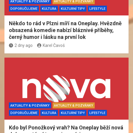
AKTUALITY & POZVÁNKY
AKTUALITY & POZVÁNKY
DOPORUČUJEME
KULTURA
KULTURNÍ TIPY
LIFESTYLE
Někdo to rád v Plzni míří na Oneplay. Hvězdně
obsazená komedie nabízí bláznivé příběhy,
černý humor i lásku na první lok
2 dny ago
Karel Čavoš
AKTUALITY & POZVÁNKY
AKTUALITY & POZVÁNKY
DOPORUČUJEME
KULTURA
KULTURNÍ TIPY
LIFESTYLE
Kdo byl Ponožkový vrah? Na Oneplay běží nová