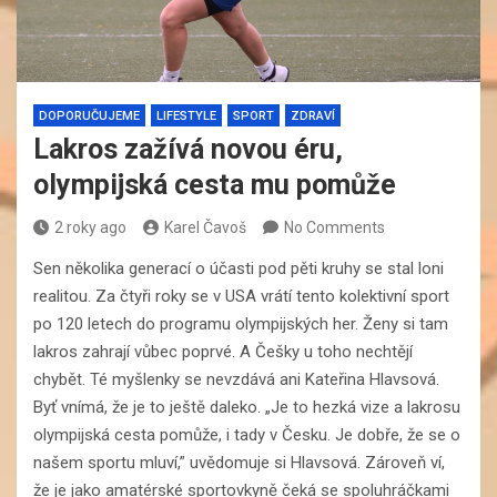
DOPORUČUJEME
LIFESTYLE
SPORT
ZDRAVÍ
Lakros zažívá novou éru,
olympijská cesta mu pomůže
2 roky ago
Karel Čavoš
No Comments
Sen několika generací o účasti pod pěti kruhy se stal loni
realitou. Za čtyři roky se v USA vrátí tento kolektivní sport
po 120 letech do programu olympijských her. Ženy si tam
lakros zahrají vůbec poprvé. A Češky u toho nechtějí
chybět. Té myšlenky se nevzdává ani Kateřina Hlavsová.
Byť vnímá, že je to ještě daleko. „Je to hezká vize a lakrosu
olympijská cesta pomůže, i tady v Česku. Je dobře, že se o
našem sportu mluví,” uvědomuje si Hlavsová. Zároveň ví,
že je jako amatérské sportovkyně čeká se spoluhráčkami