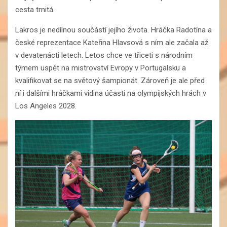
cesta trnitá.
Lakros je nedílnou součástí jejího života. Hráčka Radotína a
české reprezentace Kateřina Hlavsová s ním ale začala až
v devatenácti letech. Letos chce ve třiceti s národním
týmem uspět na mistrovství Evropy v Portugalsku a
kvalifikovat se na světový šampionát. Zároveň je ale před
ní i dalšími hráčkami vidina účasti na olympijských hrách v
Los Angeles 2028.