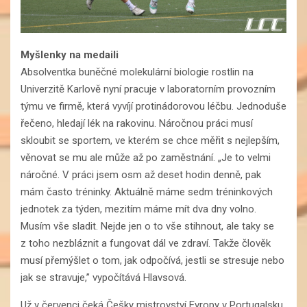
Myšlenky na medaili
Absolventka buněčné molekulární biologie rostlin na
Univerzitě Karlově nyní pracuje v laboratorním provozním
týmu ve firmě, která vyvíjí protinádorovou léčbu. Jednoduše
řečeno, hledají lék na rakovinu. Náročnou práci musí
skloubit se sportem, ve kterém se chce měřit s nejlepším,
věnovat se mu ale může až po zaměstnání. „Je to velmi
náročné. V práci jsem osm až deset hodin denně, pak
mám často tréninky. Aktuálně máme sedm tréninkových
jednotek za týden, mezitím máme mít dva dny volno.
Musím vše sladit. Nejde jen o to vše stihnout, ale taky se
z toho nezbláznit a fungovat dál ve zdraví. Takže člověk
musí přemýšlet o tom, jak odpočívá, jestli se stresuje nebo
jak se stravuje,” vypočítává Hlavsová.
Už v červenci čeká Češky mistrovství Evropy v Portugalsku,