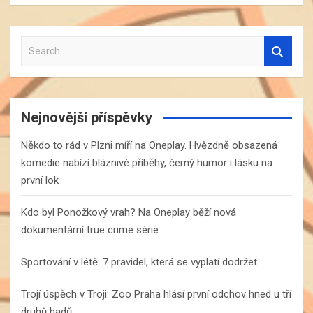
S
e
a
r
c
Nejnovější příspěvky
h
Někdo to rád v Plzni míří na Oneplay. Hvězdně obsazená
komedie nabízí bláznivé příběhy, černý humor i lásku na
první lok
Kdo byl Ponožkový vrah? Na Oneplay běží nová
dokumentární true crime série
Sportování v létě: 7 pravidel, která se vyplatí dodržet
Trojí úspěch v Troji: Zoo Praha hlásí první odchov hned u tří
druhů hadů