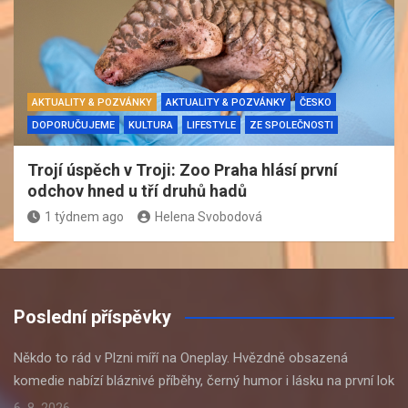
AKTUALITY & POZVÁNKY
AKTUALITY & POZVÁNKY
ČESKO
DOPORUČUJEME
KULTURA
LIFESTYLE
ZE SPOLEČNOSTI
Trojí úspěch v Troji: Zoo Praha hlásí první
odchov hned u tří druhů hadů
1 týdnem ago
Helena Svobodová
Poslední příspěvky
Někdo to rád v Plzni míří na Oneplay. Hvězdně obsazená
komedie nabízí bláznivé příběhy, černý humor i lásku na první lok