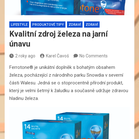
LIFESTYLE
PRODUKTOVÉ TIPY
ZDRAVÍ
ZDRAVÍ
Kvalitní zdroj železa na jarní
únavu
2 roky ago
Karel Čavoš
No Comments
Ferrotone® je unikátní doplněk s bohatým obsahem
železa, pocházející z národního parku Snowdia v severní
části Walesu. Jedná se o stoprocentně přírodní produkt,
který je velmi šetrný k žaludku a současně udržuje zdravou
hladinu železa.