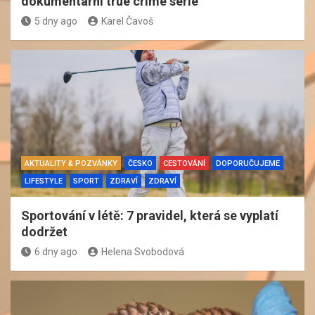
dokumentární true crime série
5 dny ago
Karel Čavoš
AKTUALITY & POZVÁNKY
ČESKO
CESTOVÁNÍ
DOPORUČUJEME
LIFESTYLE
SPORT
ZDRAVÍ
ZDRAVÍ
Sportování v létě: 7 pravidel, která se vyplatí
dodržet
6 dny ago
Helena Svobodová