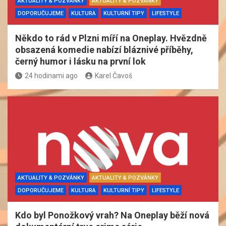
AKTUALITY & POZVÁNKY
AKTUALITY & POZVÁNKY
DOPORUČUJEME
KULTURA
KULTURNÍ TIPY
LIFESTYLE
Někdo to rád v Plzni míří na Oneplay. Hvězdně
obsazená komedie nabízí bláznivé příběhy,
černý humor i lásku na první lok
24 hodinami ago
Karel Čavoš
AKTUALITY & POZVÁNKY
AKTUALITY & POZVÁNKY
DOPORUČUJEME
KULTURA
KULTURNÍ TIPY
LIFESTYLE
Kdo byl Ponožkový vrah? Na Oneplay běží nová