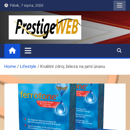
Skip
Pátek, 7 srpna, 2026
to
content
PrestigeWEB
Home
Lifestyle
Kvalitní zdroj železa na jarní únavu