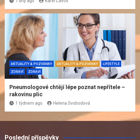
7 dny ago
Karel Čavoš
AKTUALITY & POZVÁNKY
AKTUALITY & POZVÁNKY
LIFESTYLE
ZDRAVÍ
ZDRAVÍ
Pneumologové chtějí lépe poznat nepřítele –
rakovinu plic
1 týdnem ago
Helena Svobodová
Poslední příspěvky