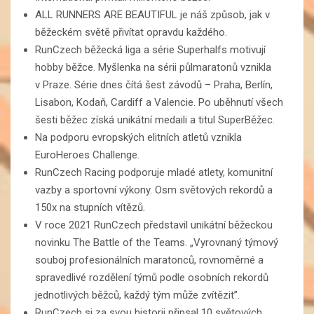
ALL RUNNERS ARE BEAUTIFUL je náš způsob, jak v
běžeckém světě přivítat opravdu každého.
RunCzech běžecká liga a série Superhalfs motivují
hobby běžce. Myšlenka na sérii půlmaratonů vznikla
v Praze. Série dnes čítá šest závodů – Praha, Berlín,
Lisabon, Kodaň, Cardiff a Valencie. Po uběhnutí všech
šesti běžec získá unikátní medaili a titul SuperBěžec.
Na podporu evropských elitních atletů vznikla
EuroHeroes Challenge.
RunCzech Racing podporuje mladé atlety, komunitní
vazby a sportovní výkony. Osm světových rekordů a
150x na stupních vítězů.
V roce 2021 RunCzech představil unikátní běžeckou
novinku The Battle of the Teams. „Vyrovnaný týmový
souboj profesionálních maratonců, rovnoměrné a
spravedlivé rozdělení týmů podle osobních rekordů
jednotlivých běžců, každý tým může zvítězit”.
RunCzech si za svou historii připsal 10 světových