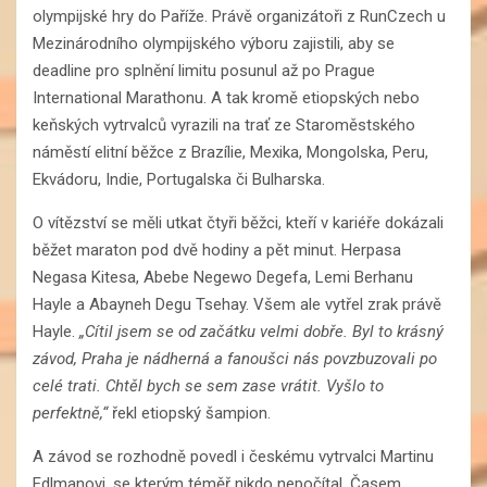
olympijské hry do Paříže. Právě organizátoři z RunCzech u
Mezinárodního olympijského výboru zajistili, aby se
deadline pro splnění limitu posunul až po Prague
International Marathonu. A tak kromě etiopských nebo
keňských vytrvalců vyrazili na trať ze Staroměstského
náměstí elitní běžce z Brazílie, Mexika, Mongolska, Peru,
Ekvádoru, Indie, Portugalska či Bulharska.
O vítězství se měli utkat čtyři běžci, kteří v kariéře dokázali
běžet maraton pod dvě hodiny a pět minut. Herpasa
Negasa Kitesa, Abebe Negewo Degefa, Lemi Berhanu
Hayle a Abayneh Degu Tsehay. Všem ale vytřel zrak právě
Hayle.
„Cítil jsem se od začátku velmi dobře. Byl to krásný
závod, Praha je nádherná a fanoušci nás povzbuzovali po
celé trati. Chtěl bych se sem zase vrátit. Vyšlo to
perfektně,“
řekl etiopský šampion.
A závod se rozhodně povedl i českému vytrvalci Martinu
Edlmanovi, se kterým téměř nikdo nepočítal. Časem