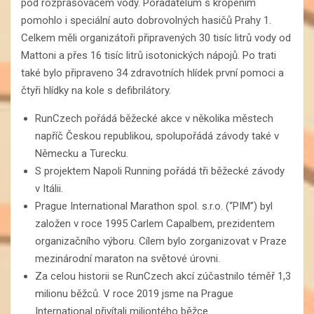
pod rozprašovačem vody. Pořadatelům s kropením
pomohlo i speciální auto dobrovolných hasičů Prahy 1.
Celkem měli organizátoři připravených 30 tisíc litrů vody od
Mattoni a přes 16 tisíc litrů isotonických nápojů. Po trati
také bylo připraveno 34 zdravotních hlídek první pomoci a
čtyři hlídky na kole s defibrilátory.
RunCzech pořádá běžecké akce v několika městech
napříč Českou republikou, spolupořádá závody také v
Německu a Turecku.
S projektem Napoli Running pořádá tři běžecké závody
v Itálii.
Prague International Marathon spol. s.r.o. (“PIM”) byl
založen v roce 1995 Carlem Capalbem, prezidentem
organizačního výboru. Cílem bylo zorganizovat v Praze
mezinárodní maraton na světové úrovni.
Za celou historii se RunCzech akcí zúčastnilo téměř 1,3
milionu běžců. V roce 2019 jsme na Prague
International přivítali miliontého běžce.