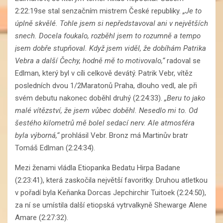
2:22:19se stal senzačním mistrem České republiky.
„Je to
úplně skvělé. Tohle jsem si nepředstavoval ani v největších
snech. Docela foukalo, rozběhl jsem to rozumně a tempo
jsem dobře stupňoval. Když jsem viděl, že dobíhám Patrika
Vebra a další Čechy, hodně mě to motivovalo,“
radoval se
Edlman, který byl v cíli celkově devátý. Patrik Vebr, vítěz
posledních dvou 1/2Maratonů Praha, dlouho vedl, ale při
svém debutu nakonec doběhl druhý (2:24:33).
„Beru to jako
malé vítězství, že jsem vůbec doběhl. Nesedlo mi to. Od
šestého kilometrů mě bolel sedací nerv. Ale atmosféra
byla výborná,“
prohlásil Vebr. Bronz má Martinův bratr
Tomáš Edlman (2:24:34).
Mezi ženami vládla Etiopanka Bedatu Hirpa Badane
(2:23:41), která zaskočila největší favoritky. Druhou atletkou
v pořadí byla Keňanka Dorcas Jepchirchir Tuitoek (2:24:50),
za ní se umístila další etiopská vytrvalkyně Shewarge Alene
Amare (2:27:32).