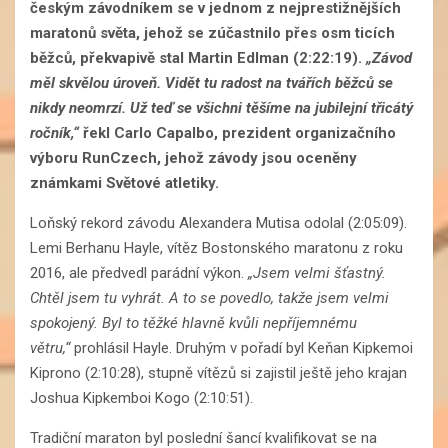
českým závodníkem se v jednom z nejprestižnějších
maratonů světa, jehož se zúčastnilo přes osm ticích
běžců, překvapivě stal Martin Edlman (2:22:19).
„Závod
měl skvělou úroveň. Vidět tu radost na tvářích běžců se
nikdy neomrzí. Už teď se všichni těšíme na jubilejní třicátý
ročník,“
řekl Carlo Capalbo, prezident organizačního
výboru RunCzech, jehož závody jsou oceněny
známkami Světové atletiky.
Loňský rekord závodu Alexandera Mutisa odolal (2:05:09).
Lemi Berhanu Hayle, vítěz Bostonského maratonu z roku
2016, ale předvedl parádní výkon.
„Jsem velmi šťastný.
Chtěl jsem tu vyhrát. A to se povedlo, takže jsem velmi
spokojený. Byl to těžké hlavně kvůli nepříjemnému
větru,“
prohlásil Hayle. Druhým v pořadí byl Keňan Kipkemoi
Kiprono (2:10:28), stupně vítězů si zajistil ještě jeho krajan
Joshua Kipkemboi Kogo (2:10:51).
Tradiční maraton byl poslední šancí kvalifikovat se na