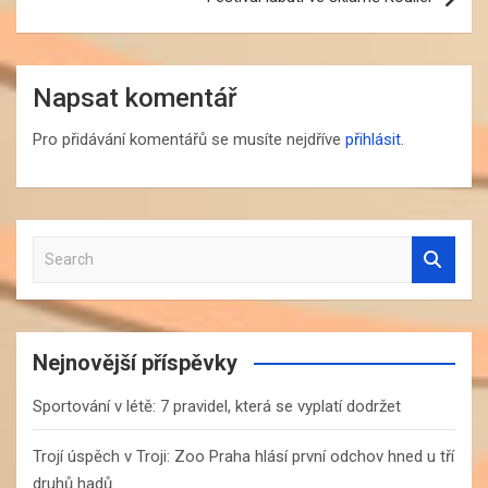
Napsat komentář
Pro přidávání komentářů se musíte nejdříve
přihlásit
.
S
e
a
r
c
Nejnovější příspěvky
h
Sportování v létě: 7 pravidel, která se vyplatí dodržet
Trojí úspěch v Troji: Zoo Praha hlásí první odchov hned u tří
druhů hadů