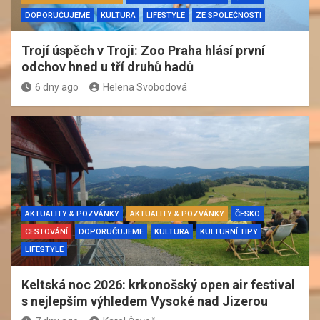
DOPORUČUJEME
KULTURA
LIFESTYLE
ZE SPOLEČNOSTI
Trojí úspěch v Troji: Zoo Praha hlásí první
odchov hned u tří druhů hadů
6 dny ago
Helena Svobodová
AKTUALITY & POZVÁNKY
AKTUALITY & POZVÁNKY
ČESKO
CESTOVÁNÍ
DOPORUČUJEME
KULTURA
KULTURNÍ TIPY
LIFESTYLE
Keltská noc 2026: krkonošský open air festival
s nejlepším výhledem Vysoké nad Jizerou