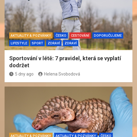
AKTUALITY & POZVÁNKY
ČESKO
CESTOVÁNÍ
DOPORUČUJEME
LIFESTYLE
SPORT
ZDRAVÍ
ZDRAVÍ
Sportování v létě: 7 pravidel, která se vyplatí
dodržet
5 dny ago
Helena Svobodová
AKTUALITY & POZVÁNKY
AKTUALITY & POZVÁNKY
ČESKO