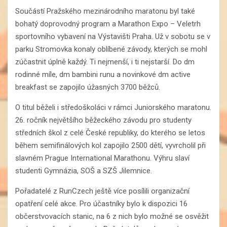
Součástí Pražského mezinárodního maratonu byl také
bohatý doprovodný program a Marathon Expo – Veletrh
sportovního vybavení na Výstavišti Praha. Už v sobotu se v
parku Stromovka konaly oblíbené závody, kterých se mohl
zúčastnit úplně každý. Ti nejmenší, i ti nejstarší. Do dm
rodinné míle, dm bambini runu a novinkové dm active
breakfast se zapojilo úžasných 3700 běžců.
O titul běželi i středoškoláci v rámci Juniorského maratonu.
26. ročník největšího běžeckého závodu pro studenty
středních škol z celé České republiky, do kterého se letos
během semifinálových kol zapojilo 2500 dětí, vyvrcholil při
slavném Prague International Marathonu. Výhru slaví
studenti Gymnázia, SOŠ a SZŠ Jilemnice.
Pořadatelé z RunCzech ještě více posílili organizační
opatření celé akce. Pro účastníky bylo k dispozici 16
občerstvovacích stanic, na 6 z nich bylo možné se osvěžit