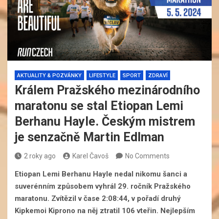
AKTUALITY & POZVÁNKY
LIFESTYLE
SPORT
ZDRAVÍ
Králem Pražského mezinárodního
maratonu se stal Etiopan Lemi
Berhanu Hayle. Českým mistrem
je senzačně Martin Edlman
2 roky ago
Karel Čavoš
No Comments
Etiopan Lemi Berhanu Hayle nedal nikomu šanci a
suverénním způsobem vyhrál 29. ročník Pražského
maratonu. Zvítězil v čase 2:08:44, v pořadí druhý
Kipkemoi Kiprono na něj ztratil 106 vteřin. Nejlepším