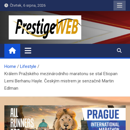
Skip
Čtvrtek, 6 srpna, 2026
to
content
PrestigeWEB
Home
Lifestyle
Králem Pražského mezinárodního maratonu se stal Etiopan
Lemi Berhanu Hayle. Českým mistrem je senzačně Martin
Edlman