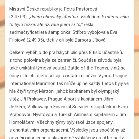
Mistryní České republiky je Petra Pastorová
(2:47:03).
„Jsem obrovsky šťastná. Vzhledem k mému věku
to bylo těžké, ale užívala jsem si to,“
řekla
sedmačtyřicetiletá šampionka. Stříbro vybojovala Eva
Filipiová (2:49:35), třetí v cíli byla Barbora Jíšová.
Celkem vyběhlo do pražských ulic přes 8 tisíc účastníků,
z toho polovina byla ze zahraničí. Součástí závodu byla
také unikátní týmová soutěž Battle of the Teams, v níž se
časy elitních atletů sčítají s ostatními běžci. Vyhrát Prague
International Marathon tak může úplně každý. Letos byly ve
hře čtyři týmy: Mattoni, jehož kapitánem byl olympijský
vítěz Jiří Prskavec, Prague Aiport s kapitánem Jiřím
Ježkem, Volkswagen Financial Services s kapitánkou Evou
Vrabcovou Nývltovou a Turkish Airlines s kapitánem Jiřím
Homoláčem. Všechny týmy byly také úzce spojeny
s charitativním organizacemi. Výsledky jsou spočítány až
později odpoledne a slavnostně vyhlášeny na after party.