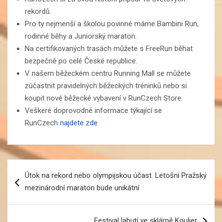
rekordů.
Pro ty nejmenší a školou povinné máme Bambini Run,
rodinné běhy a Juniorský maraton.
Na certifikovaných trasách můžete s FreeRun běhat
bezpečně po celé České republice.
V našem běžeckém centru Running Mall se můžete
zúčastnit pravidelných běžeckých tréninků nebo si
koupit nové běžecké vybavení v RunCzech Store.
Veškeré doprovodné informace týkající se
RunCzech
najdete zde
Navigace
Útok na rekord nebo olympijskou účast. Letošní Pražský
pro
mezinárodní maraton bude unikátní
příspěvek
Festival labutí ve sklárně Koulier