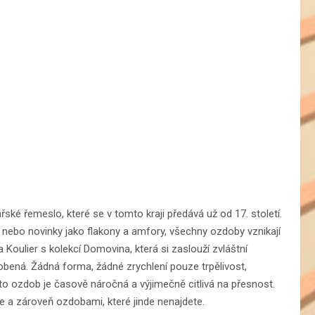
řské řemeslo, které se v tomto kraji předává už od 17. století.
y nebo novinky jako flakony a amfory, všechny ozdoby vznikají
a Koulier s kolekcí Domovina, která si zaslouží zvláštní
obená. Žádná forma, žádné zrychlení pouze trpělivost,
o ozdob je časově náročná a výjimečně citlivá na přesnost.
 a zároveň ozdobami, které jinde nenajdete.