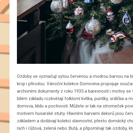
Ozdoby se vyznačují sytou červenou a modrou barvou na bí
kroji i přírodou. Vánoční kolekce Domovina propojuje součas
archivními dokumenty z roku 1935 a barevností i motivy se
bílém základu rozkvétají folklorní kvítka, puntíky, srdíčka a
domova, klidu a poctivosti. Můžete si tak na stromeček pově
motivem husarské stuhy. Hlavními barvami dekorů jsou červe
základem a dodávají kolekci slavnostní, přesto domácký chara
nich i růžová, zelená nebo žlutá, a připomínají tak ozdoby, 