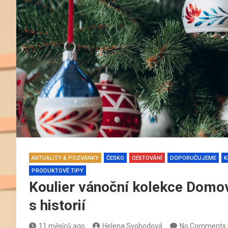
AKTUALITY & POZVÁNKY
ČESKO
CESTOVÁNÍ
DOPORUČUJEME
K
PRODUKTOVÉ TIPY
Koulier vánoční kolekce Domo
s historií
11 měsíců ago
Helena Svobodová
No Comments