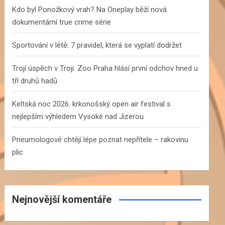
h
Kdo byl Ponožkový vrah? Na Oneplay běží nová
dokumentární true crime série
Sportování v létě: 7 pravidel, která se vyplatí dodržet
Trojí úspěch v Troji: Zoo Praha hlásí první odchov hned u
tří druhů hadů
Keltská noc 2026: krkonošský open air festival s
nejlepším výhledem Vysoké nad Jizerou
Pneumologové chtějí lépe poznat nepřítele – rakovinu
plic
Nejnovější komentáře