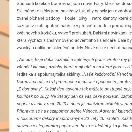
Součástí kolekce Domovina jsou i nové tvary, které se dosud v
Skleněné rolničky jsou navrženy tak, aby nebyly jen ozdobou
zvané píchané ozdoby – koule i olivy – retro klenoty, které 
každou z nich opatrně nahřeje v přesném bodě a pomocí spec
květinového košíčku, vytvoří prohlubeň. Dalšími novinkami 
která vychází z Cesmínového adventního kalendáře. Dále by
zvonky a oblíbené skleněné anděly. Nově si lze nechat naps
„Vánoce, to je doba zázraků a splněných přání. Proto i my
vánoční klasiku, ozdoby, které mají rádi a na které jsou zvyklí,
ředitelka a spolumajitelka sklárny.
„Naše každoroční Vánoční
Domovina může být pro mnohé inspirací i poučením, protože
„Z domoviny“. Každý den adventu tak můžete postupně obj
kouliček po olivy. Na Štědrý den na vás čeká poslední ozdo
poprvé uvedli v roce 2023 a dnes již nabízíme několik varia
Připravte se na nezapomenutelné Vánoce. Adventní kalendá
s folklorními dekory inspirovanými 30. léty 20. století. Ka
uložena v elegantním papírovém boxu – ideální jako jedinečn