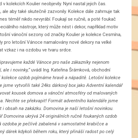
 kolekcích Koulier neobjevily. Nyní nastal jejich čas.
, ale aby také skutečně zazvonily. Kolekce dále zahrnuje tak
dnes téměř nikdo nevyrábí. Foukají se ručně, a poté foukač
iálního nástroje, který může nést i dekor, například motiv
letošní vánoční sezony od značky Koulier je kolekce Cesmína,
ly pro letošní Vánoce namalovány nové dekory na velké
at vzkaz i na ozdobu ve tvaru srdce.
 připravujeme každé Vánoce pro naše zákazníky nejenom
 ale i novinky,“
uvádí Ing. Kateřina Šrámková, obchodní
 kolekce ozdob pojímáme hravě a nápaditě. Letošní kolekce
 jsme vytvořili také 24ks dárkový box jako Adventní kalendář
evovat kousek domova a vánoční atmosféry od malovaných
ba. Nechte se překvapit! Formát adventního kalendáře jsme
nt i obsah na zakázku. Domovina je naší letošní novinkou.
ř Domovina ukrývá 24 originálních ručně foukaných ozdob
ždá ozdoba je pečlivě zabalená v samostatné krabičce a
ý dárek kdykoli během roku, který přináší radost po celý