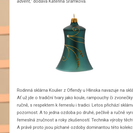
advent,“
dodává Kateřina Šrámková.
Rodinná sklárna Koulier z Oflendy u Hlinska navazuje na sklá
Ať už jde o tradiční tvary jako koule, rampouchy či zvonečk
ručně, s respektem k řemeslu i tradici. Letos přichází sklárn
pozornost. A to jedna ozdoba po druhé, pečlivě a ručně vyr
řemeslná zručnost a roky zkušeností. Technika výroby těcht
A právě proto jsou píchané ozdoby dominantou této kolekce