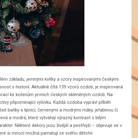
lém základu, jemnými kvítky a vzory inspirovanými českými
nost s historií. Aktuálně čítá 139 vzorů ozdob, je inspirovaná
 vrací ke kořenům prvních českých skleněných ozdob. Na
 motivy připomínající výšivku. Každá ozdoba vypráví příběh
sit baňky s lipnicí, červenými a modrými máky, jeřabinou či
ná a modrá, které vytvářejí výrazný kontrast s bílým
kter. Některé dekory jsou živější a pestřejší – objevuje se v
které si mnozí možná pamatují ze svého dětství.