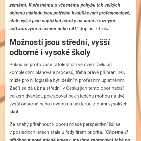
zeměmi. K přesnému a včasnému pohybu tak velkých
objemů nákladu jsou potřební kvalifikovaní profesionálové,
stále vyšší jsou například nároky na práci s různými
softwarovými řešeními nebo i AI,”
doplňuje Trnka.
Možností jsou střední, vyšší
odborné i vysoké školy
Pokud se proto vaše ratolest cítí ve svém živlu při
komplexním plánování procesů, třeba právě při hraní her,
může pro ni logistika být ideálním profesním uplatněním.
Začít se dá už na střední, v Česku jich tento obor nabízí
celkem dvanáct, pokračovat pak studenti mohou na dvě
vyšší odborné nebo rovnou na některou z osmi vysokých
škol.
Ze snahy přitáhnout k oboru mladé perspektivní lidi se
v posledních letech stala u řady firem priorita.
“Chceme-li
přitáhnout nové mladé kolegy, musíme zapracovat také na