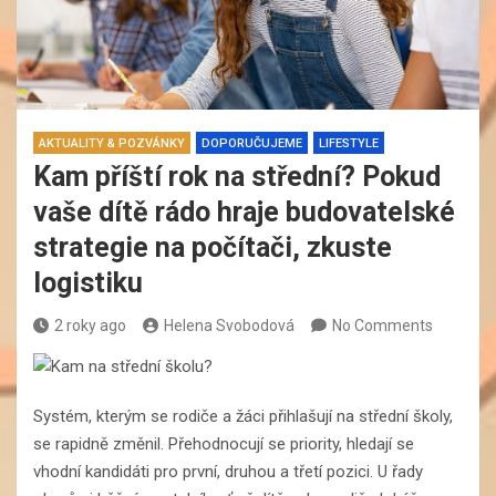
AKTUALITY & POZVÁNKY
DOPORUČUJEME
LIFESTYLE
Kam příští rok na střední? Pokud
vaše dítě rádo hraje budovatelské
strategie na počítači, zkuste
logistiku
2 roky ago
Helena Svobodová
No Comments
Systém, kterým se rodiče a žáci přihlašují na střední školy,
se rapidně změnil. Přehodnocují se priority, hledají se
vhodní kandidáti pro první, druhou a třetí pozici. U řady