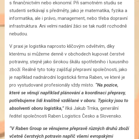
s finančnictvím nebo ekonomií. Při samotném studiu se
studenti setkávají s předměty, jako je matematika, fyzika a
informatika, ale i právo, management, nebo třeba dopravní
infrastruktura. Ani velmi nadání žáci se tak nudit rozhodně
nebudou.
V praxi je logistika naprosto klíčovým odvětvím, díky
kterému si můžeme denně v obchodech kupovat čerstvé
potraviny, stejně jako širokou škálu spotřebního i luxusního
zboží. Reálně tyto toky zajišťují přepravní společnosti, jako
je například nadnárodní logistická firma Raben, ve které je
pro vystudované profesionály vždy místo.
“Na pozice,
které se věnují například plánování a koordinaci přepravy,
potřebujeme lidi kvalitně vzdělané v oboru. Typicky jsou to
absolventi oboru logistika,”
říká Jakub Trnka, generální
ředitel společnosti Raben Logistics Česko a Slovensko.
“V Raben Group se věnujeme přepravě různých druhů zboží
včetně čerstvých potravin napříč všemi evropskými