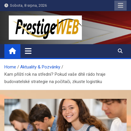
Skip
Sobota, 8 srpna, 2026
to
content
PrestigeWEB
Home
Aktuality & Pozvánky
Kam příští rok na střední? Pokud vaše dítě rádo hraje
budovatelské strategie na počítači, zkuste logistiku