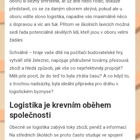
oborů si běžný smrtelník, ať už dítě nebo rodič, dokáže
představit, co se za daným oborem skrývá, pokud ale u
oboru vidíte slovo logistika, napadne vás maximálně něco
s dopravou a víc ani ťuk. Přitom ve školních lavicích možná
sedí řada potenciálně skvělých lidí, kteří jsou v oboru velmi
žádáni.
Schválně – hraje vaše dítě na počítači budovatelské hry,
vytváří sítě železnic, napojuje přidružené továrny, přesouvá
zboží a hledá způsob, jak vše co nejefektivněji propojit?
Měli jste pocit, že do teď to byla ztráta času? A co když to,
s trochou nadsázky, byla ideální přípravka pro dráhu v
logistickém byznyse?
Logistika je krevním oběhem
společnosti
Obecně se logistika zabývá toky zboží, peněž a informací.
Na středních školách se proto často studuje ve spojení