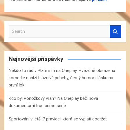
S
e
a
r
c
Nejnovější příspěvky
h
Někdo to rád v Plzni míří na Oneplay. Hvězdně obsazená
komedie nabízí bláznivé příběhy, černý humor i lásku na
první lok
Kdo byl Ponožkový vrah? Na Oneplay běží nová
dokumentární true crime série
Sportování v létě: 7 pravidel, která se vyplatí dodržet