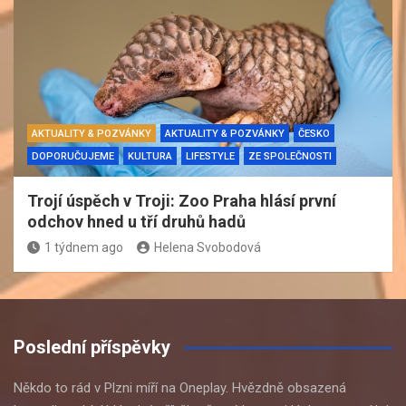
AKTUALITY & POZVÁNKY
AKTUALITY & POZVÁNKY
ČESKO
DOPORUČUJEME
KULTURA
LIFESTYLE
ZE SPOLEČNOSTI
Trojí úspěch v Troji: Zoo Praha hlásí první
odchov hned u tří druhů hadů
1 týdnem ago
Helena Svobodová
Poslední příspěvky
Někdo to rád v Plzni míří na Oneplay. Hvězdně obsazená