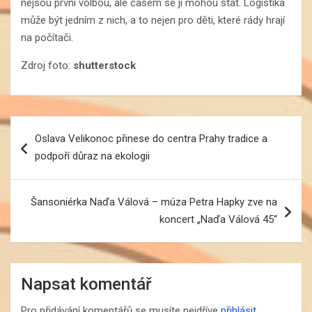
nejsou první volbou, ale časem se jí mohou stát. Logistika
může být jedním z nich, a to nejen pro děti, které rády hrají
na počítači.
Zdroj foto:
shutterstock
Navigace
Oslava Velikonoc přinese do centra Prahy tradice a
pro
podpoří důraz na ekologii
příspěvek
Šansoniérka Naďa Válová – múza Petra Hapky zve na
koncert „Naďa Válová 45“
Napsat komentář
Pro přidávání komentářů se musíte nejdříve
přihlásit
.