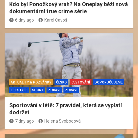
Kdo byl Ponožkový vrah? Na Oneplay běží nová
dokumentární true crime série
6 dny ago
Karel Čavoš
AKTUALITY & POZVÁNKY
ČESKO
CESTOVÁNÍ
DOPORUČUJEME
LIFESTYLE
SPORT
ZDRAVÍ
ZDRAVÍ
Sportování v létě: 7 pravidel, která se vyplatí
dodržet
7 dny ago
Helena Svobodová