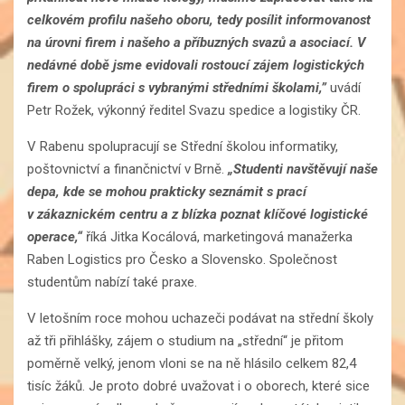
celkovém profilu našeho oboru, tedy posílit informovanost
na úrovni firem i našeho a příbuzných svazů a asociací. V
nedávné době jsme evidovali rostoucí zájem logistických
firem o spolupráci s vybranými středními školami,”
uvádí
Petr Rožek, výkonný ředitel Svazu spedice a logistiky ČR.
V Rabenu spolupracují se Střední školou informatiky,
poštovnictví a finančnictví v Brně.
„Studenti navštěvují naše
depa, kde se mohou prakticky seznámit s prací
v zákaznickém centru a z blízka poznat klíčové logistické
operace,“
říká Jitka Kocálová, marketingová manažerka
Raben Logistics pro Česko a Slovensko. Společnost
studentům nabízí také praxe.
V letošním roce mohou uchazeči podávat na střední školy
až tři přihlášky, zájem o studium na „střední“ je přitom
poměrně velký, jenom vloni se na ně hlásilo celkem 82,4
tisíc žáků. Je proto dobré uvažovat i o oborech, které sice