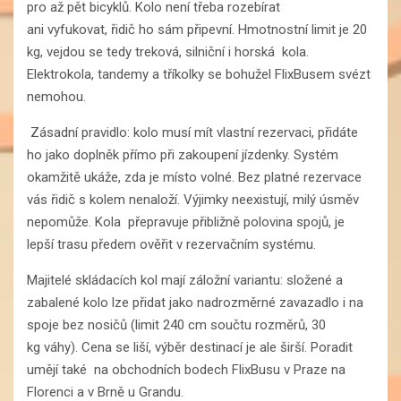
pro až pět bicyklů. Kolo není třeba rozebírat
ani vyfukovat, řidič ho sám připevní. Hmotnostní limit je 20
kg, vejdou se tedy treková, silniční i horská kola.
Elektrokola, tandemy a tříkolky se bohužel FlixBusem svézt
nemohou.
Zásadní pravidlo: kolo musí mít vlastní rezervaci, přidáte
ho jako doplněk přímo při zakoupení jízdenky. Systém
okamžitě ukáže, zda je místo volné. Bez platné rezervace
vás řidič s kolem nenaloží. Výjimky neexistují, milý úsměv
nepomůže. Kola přepravuje přibližně polovina spojů, je
lepší trasu předem ověřit v rezervačním systému.
Majitelé skládacích kol mají záložní variantu: složené a
zabalené kolo lze přidat jako nadrozměrné zavazadlo i na
spoje bez nosičů (limit 240 cm součtu rozměrů, 30
kg váhy). Cena se liší, výběr destinací je ale širší. Poradit
umějí také na obchodních bodech FlixBusu v Praze na
Florenci a v Brně u Grandu.