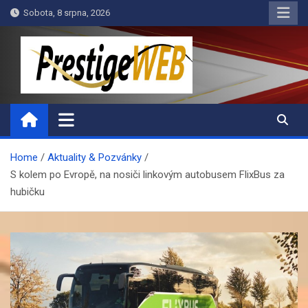
Skip
Sobota, 8 srpna, 2026
to
content
PrestigeWEB
Home
Aktuality & Pozvánky
S kolem po Evropě, na nosiči linkovým autobusem FlixBus za
hubičku