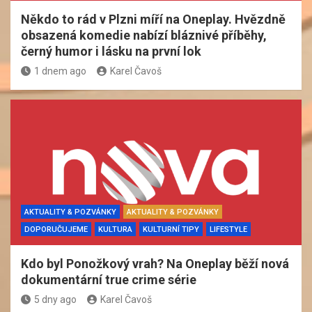
Někdo to rád v Plzni míří na Oneplay. Hvězdně
obsazená komedie nabízí bláznivé příběhy,
černý humor i lásku na první lok
1 dnem ago
Karel Čavoš
AKTUALITY & POZVÁNKY
AKTUALITY & POZVÁNKY
DOPORUČUJEME
KULTURA
KULTURNÍ TIPY
LIFESTYLE
Kdo byl Ponožkový vrah? Na Oneplay běží nová
dokumentární true crime série
5 dny ago
Karel Čavoš