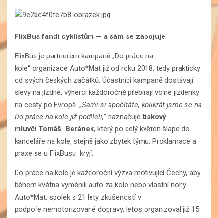
FlixBus fandí cyklistům — a sám se zapojuje
FlixBus je partnerem kampaně „Do práce na
kole“ organizace Auto*Mat již od roku 2018, tedy prakticky
od svých českých začátků. Účastníci kampaně dostávají
slevy na jízdné, výherci každoročně přebírají volné jízdenky
na cesty po Evropě. „
Sami si spočítáte, kolikrát jsme se na
Do práce na kole již podíleli,
” naznačuje
tiskový
mluvčí Tomáš Beránek
, který po celý květen šlape do
kanceláře na kole, stejně jako zbytek týmu. Proklamace a
praxe se u FlixBusu kryjí.
Do práce na kole je každoroční výzva motivující Čechy, aby
během května vyměnili auto za kolo nebo vlastní nohy.
Auto*Mat, spolek s 21 lety zkušeností v
podpoře nemotorizované dopravy, letos organizoval již 15.