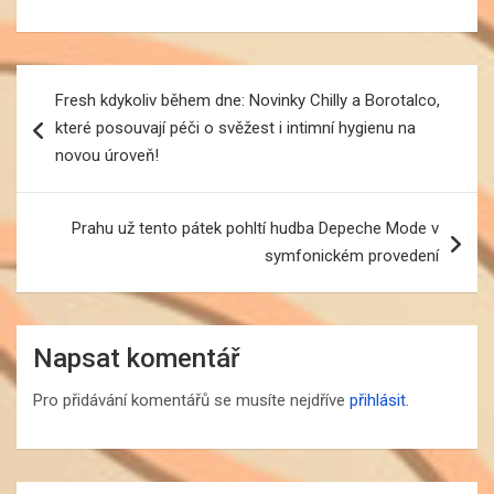
Navigace
Fresh kdykoliv během dne: Novinky Chilly a Borotalco,
pro
které posouvají péči o svěžest i intimní hygienu na
příspěvek
novou úroveň!
Prahu už tento pátek pohltí hudba Depeche Mode v
symfonickém provedení
Napsat komentář
Pro přidávání komentářů se musíte nejdříve
přihlásit
.