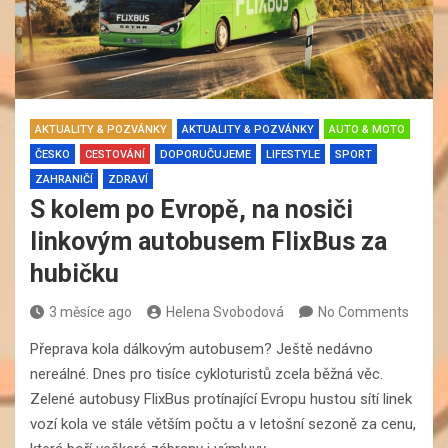
AKTUALITY & POZVÁNKY
AKTUALITY & POZVÁNKY
AUTO & MOTO
ČESKO
CESTOVÁNÍ
DOPORUČUJEME
LIFESTYLE
SPORT
ZAHRANIČÍ
ZDRAVÍ
S kolem po Evropě, na nosiči
linkovým autobusem FlixBus za
hubičku
3 měsíce ago
Helena Svobodová
No Comments
Přeprava kola dálkovým autobusem? Ještě nedávno
nereálné. Dnes pro tisíce cykloturistů zcela běžná věc.
Zelené autobusy FlixBus protínající Evropu hustou sítí linek
vozí kola ve stále větším počtu a v letošní sezoně za cenu,