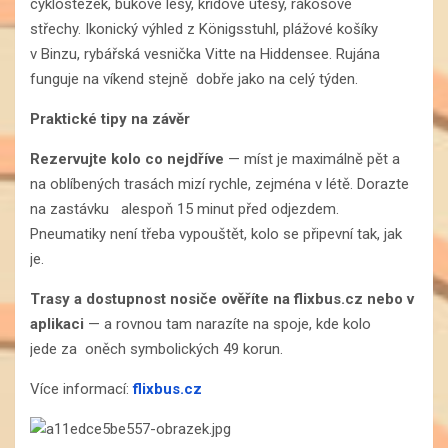
cyklostezek, bukové lesy, křídové útesy, rákosové
střechy. Ikonický výhled z Königsstuhl, plážové košíky
v Binzu, rybářská vesnička Vitte na Hiddensee. Rujána
funguje na víkend stejně dobře jako na celý týden.
Praktické tipy na závěr
Rezervujte kolo co nejdříve
— míst je maximálně pět a
na oblíbených trasách mizí rychle, zejména v létě. Dorazte
na zastávku alespoň 15 minut před odjezdem.
Pneumatiky není třeba vypouštět, kolo se připevní tak, jak
je.
Trasy a dostupnost nosiče ověříte na flixbus.cz nebo v
aplikaci
— a rovnou tam narazíte na spoje, kde kolo
jede za oněch symbolických 49 korun.
Více informací:
flixbus.cz