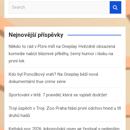
S
e
a
r
c
Nejnovější příspěvky
h
Někdo to rád v Plzni míří na Oneplay. Hvězdně obsazená
komedie nabízí bláznivé příběhy, černý humor i lásku na
první lok
Kdo byl Ponožkový vrah? Na Oneplay běží nová
dokumentární true crime série
Sportování v létě: 7 pravidel, která se vyplatí dodržet
Trojí úspěch v Troji: Zoo Praha hlásí první odchov hned u tří
druhů hadů
Keltská noc 2026: krkonošský open air festival s nejlepším