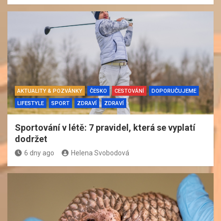
AKTUALITY & POZVÁNKY
ČESKO
CESTOVÁNÍ
DOPORUČUJEME
LIFESTYLE
SPORT
ZDRAVÍ
ZDRAVÍ
Sportování v létě: 7 pravidel, která se vyplatí
dodržet
6 dny ago
Helena Svobodová