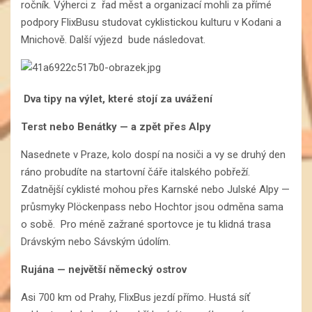
ročník. Výherci z řad měst a organizací mohli za přímé
podpory FlixBusu studovat cyklistickou kulturu v Kodani a
Mnichově. Další výjezd bude následovat.
Dva tipy na výlet, které stojí za uvážení
Terst nebo Benátky — a zpět přes Alpy
Nasednete v Praze, kolo dospí na nosiči a vy se druhý den
ráno probudíte na startovní čáře italského pobřeží.
Zdatnější cyklisté mohou přes Karnské nebo Julské Alpy —
průsmyky Plöckenpass nebo Hochtor jsou odměna sama
o sobě. Pro méně zažrané sportovce je tu klidná trasa
Drávským nebo Sávským údolím.
Rujána — největší německý ostrov
Asi 700 km od Prahy, FlixBus jezdí přímo. Hustá síť