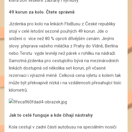
která boří veškeré zábrany i výmluvy.
49 korun za kolo. Čtete správně
Jízdenka pro kolo na linkách FlixBusu z České republiky
stojí v celé letošní sezoně pouhých 49 korun. Jde o
snížení o více než 80 % oproti dřívějším cenám. Jinými
slovy: přeprava vašeho miláčka z Prahy do Vídně, Berlína
nebo Terstu vyjde levněji než párek v rohlíku na nádraží.
Samotná jízdenka pro cestujícího bývá na mezinárodních
linkách dostupná od několika set korun, při včasné
rezervaci i výrazně méně. Celková cena výletu s kolem tak
může být překvapivě nízká i na vzdálenosti přesahující tisíc
kilometrů.
Jak to celé funguje a kde číhají nástrahy
Kola cestují v zadní části autobusu na speciálním nosiči