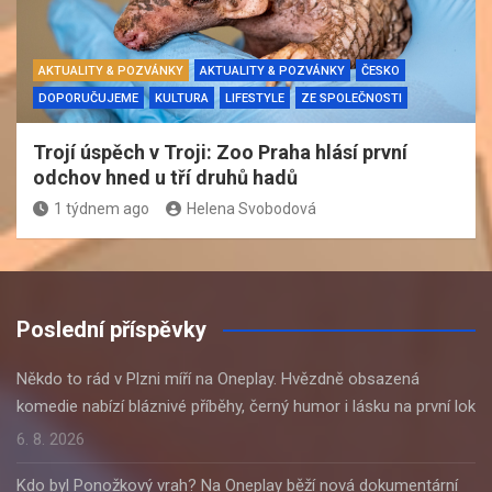
AKTUALITY & POZVÁNKY
AKTUALITY & POZVÁNKY
ČESKO
DOPORUČUJEME
KULTURA
LIFESTYLE
ZE SPOLEČNOSTI
Trojí úspěch v Troji: Zoo Praha hlásí první
odchov hned u tří druhů hadů
1 týdnem ago
Helena Svobodová
Poslední příspěvky
Někdo to rád v Plzni míří na Oneplay. Hvězdně obsazená
komedie nabízí bláznivé příběhy, černý humor i lásku na první lok
6. 8. 2026
Kdo byl Ponožkový vrah? Na Oneplay běží nová dokumentární