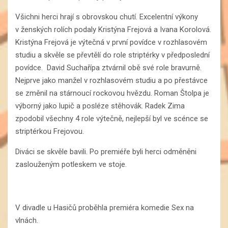
Všichni herci hrají s obrovskou chutí. Excelentní výkony
v ženských rolích podaly Kristýna Frejová a Ivana Korolová.
Kristýna Frejová je výtečná v první povídce v rozhlasovém
studiu a skvěle se převtělí do role striptérky v předposlední
povídce. David Suchařípa ztvárnil obě své role bravurně.
Nejprve jako manžel v rozhlasovém studiu a po přestávce
se změnil na stárnoucí rockovou hvězdu. Roman Štolpa je
výborný jako lupič a posléze stěhovák. Radek Zima
zpodobil všechny 4 role výtečně, nejlepší byl ve scénce se
striptérkou Frejovou.
Diváci se skvěle bavili. Po premiéře byli herci odměněni
zaslouženým potleskem ve stoje.
V divadle u Hasičů proběhla premiéra komedie Sex na
vlnách.