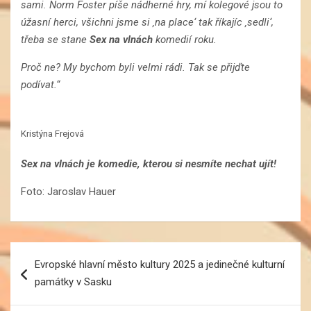
sami. Norm Foster píše nádherné hry, mí kolegové jsou to
úžasní herci, všichni jsme si ‚na place‘ tak říkajíc ‚sedli‘,
třeba se stane
Sex na vlnách
komedií roku.
Proč ne? My bychom byli velmi rádi. Tak se přijďte
podívat.“
Kristýna Frejová
Sex na vlnách je komedie, kterou si nesmíte nechat ujít!
Foto: Jaroslav Hauer
Navigace
Evropské hlavní město kultury 2025 a jedinečné kulturní
pro
památky v Sasku
příspěvek