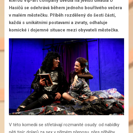
kterou Vip-art company uvedla na jevišti divadla U
Hasičů se odehrává během jednoho bouřlivého večera
v malém městečku. Příběh rozdělený do šesti částí,
každá s unikátními postavami a zvraty, odhaluje
komické i dojemné situace mezi obyvateli městečka.
V této komedii se střetávají rozmanité osudy: od nabídky
pěti tisíc dolarů za sex v přímém přenosu, přes příběhy