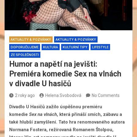
AKTUALITY & POZVÁNKY
AKTUALITY & POZVÁNKY
DOPORUČUJEME
KULTURA
KULTURNÍ TIPY
LIFESTYLE
ZE SPOLEČNOSTI
Humor a napětí na jevišti:
Premiéra komedie Sex na vlnách
v divadle U hasičů
2 roky ago
Helena Svobodová
No Comments
Divadlo U Hasičů zažilo úspěšnou premiéru
komedie
Sex na vlnách
, která přináší smích, zábavu a
také hlubší zamyšlení. Tato hra renomovaného autora
Normana Fostera, režírovaná Romanem Štolpou,