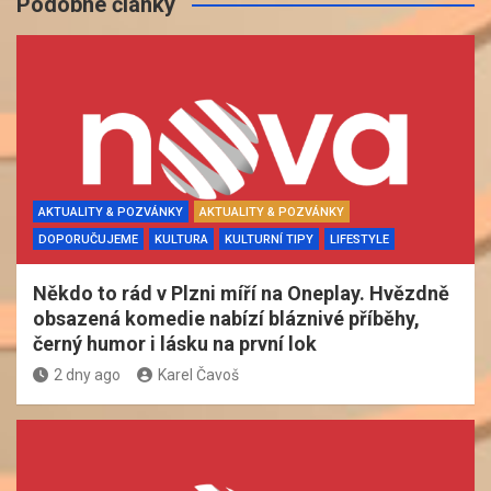
Podobné články
AKTUALITY & POZVÁNKY
AKTUALITY & POZVÁNKY
DOPORUČUJEME
KULTURA
KULTURNÍ TIPY
LIFESTYLE
Někdo to rád v Plzni míří na Oneplay. Hvězdně
obsazená komedie nabízí bláznivé příběhy,
černý humor i lásku na první lok
2 dny ago
Karel Čavoš