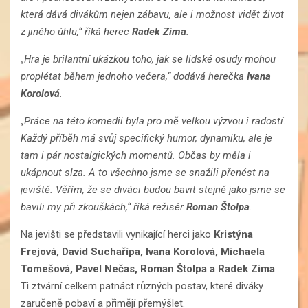
která dává divákům nejen zábavu, ale i možnost vidět život
z jiného úhlu,“ říká herec
Radek Zima
.
„Hra je brilantní ukázkou toho, jak se lidské osudy mohou
proplétat během jednoho večera,“ dodává herečka
Ivana
Korolová
.
„Práce na této komedii byla pro mě velkou výzvou i radostí.
Každý příběh má svůj specifický humor, dynamiku, ale je
tam i pár nostalgických momentů. Občas by měla i
ukápnout slza. A to všechno jsme se snažili přenést na
jeviště. Věřím, že se diváci budou bavit stejně jako jsme se
bavili my při zkouškách,“ říká režisér
Roman Štolpa
.
Na jevišti se představili vynikající herci jako
Kristýna
Frejová, David Suchařípa, Ivana Korolová, Michaela
Tomešová, Pavel Nečas, Roman Štolpa a Radek Zima
.
Ti ztvární celkem patnáct různých postav, které diváky
zaručeně pobaví a přimějí přemýšlet.