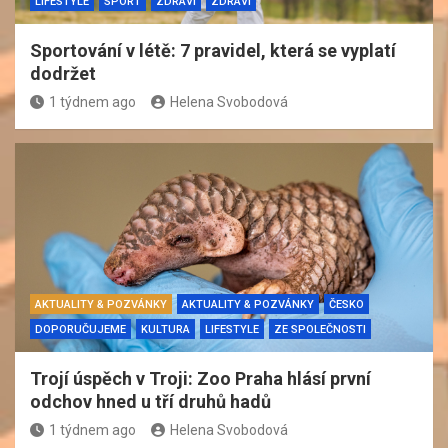
LIFESTYLE
SPORT
ZDRAVÍ
ZDRAVÍ
Sportování v létě: 7 pravidel, která se vyplatí
dodržet
1 týdnem ago
Helena Svobodová
AKTUALITY & POZVÁNKY
AKTUALITY & POZVÁNKY
ČESKO
DOPORUČUJEME
KULTURA
LIFESTYLE
ZE SPOLEČNOSTI
Trojí úspěch v Troji: Zoo Praha hlásí první
odchov hned u tří druhů hadů
1 týdnem ago
Helena Svobodová