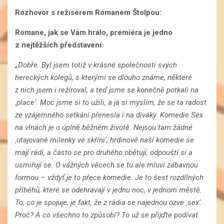
Rozhovor s režisérem Romanem Štolpou:
Romane, jak se Vám hrálo, premiéra je jedno
z nejtěžších představení:
„
Dobře. Byl jsem totiž v krásné společnosti svých
hereckých kolegů, s kterými se dlouho známe, některé
z nich jsem i režíroval, a teď jsme se konečně potkali na
‚place‘. Moc jsme si to užili, a já si myslím, že se ta radost
ze vzájemného setkání přenesla i na diváky. Komedie Sex
na vlnách je o úplně běžném životě. Nejsou tam žádné
‚utajované milenky ve skříni‘, hrdinové naší komedie se
mají rádi, a často se pro druhého obětují, odpouští si a
usmiřují se. O vážných věcech se tu ale mluví zábavnou
formou – vždyť je to přece komedie. Je to šest rozdílných
příběhů, které se odehrávají v jednu noc, v jednom městě.
To, co je spojuje, je fakt, že z rádia se najednou ozve ‚sex‘.
Proč? A co všechno to způsobí? To už se přijďte podívat