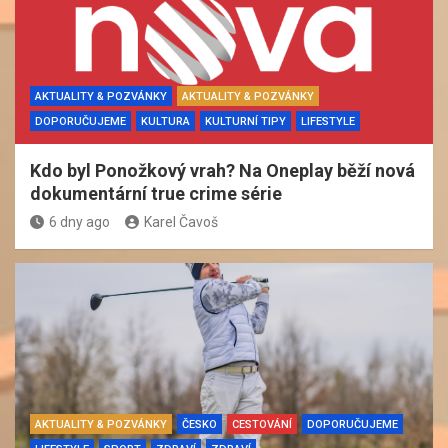
AKTUALITY & POZVÁNKY
AKTUALITY & POZVÁNKY
DOPORUČUJEME
KULTURA
KULTURNÍ TIPY
LIFESTYLE
Kdo byl Ponožkový vrah? Na Oneplay běží nová
dokumentární true crime série
6 dny ago
Karel Čavoš
AKTUALITY & POZVÁNKY
ČESKO
CESTOVÁNÍ
DOPORUČUJEME