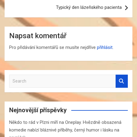
Typický den lázeňského pacienta
Napsat komentář
Pro přidávání komentářů se musíte nejdříve
přihlásit
.
S
e
a
r
c
Nejnovější příspěvky
h
Někdo to rád v Plzni míří na Oneplay. Hvězdně obsazená
komedie nabízí bláznivé příběhy, černý humor i lásku na