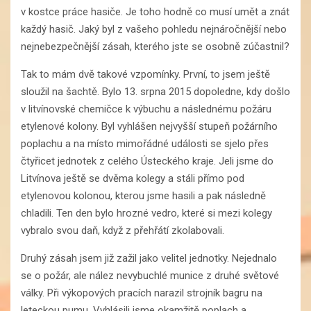
v kostce práce hasiče. Je toho hodně co musí umět a znát
každý hasič. Jaký byl z vašeho pohledu nejnáročnější nebo
nejnebezpečnější zásah, kterého jste se osobně zúčastnil?
Tak to mám dvě takové vzpomínky. První, to jsem ještě
sloužil na šachtě. Bylo 13. srpna 2015 dopoledne, kdy došlo
v litvínovské chemičce k výbuchu a následnému požáru
etylenové kolony. Byl vyhlášen nejvyšší stupeň požárního
poplachu a na místo mimořádné události se sjelo přes
čtyřicet jednotek z celého Ústeckého kraje. Jeli jsme do
Litvínova ještě se dvěma kolegy a stáli přímo pod
etylenovou kolonou, kterou jsme hasili a pak následně
chladili. Ten den bylo hrozné vedro, které si mezi kolegy
vybralo svou daň, když z přehřátí zkolabovali.
Druhý zásah jsem již zažil jako velitel jednotky. Nejednalo
se o požár, ale nález nevybuchlé munice z druhé světové
války. Při výkopových pracích narazil strojník bagru na
leteckou pumu. Vyhlásili jsme okamžitě poplach a