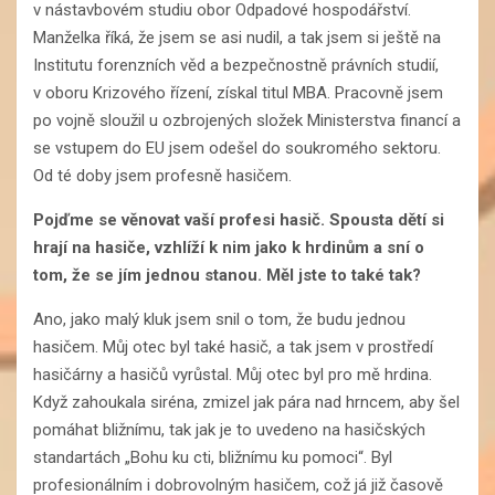
v nástavbovém studiu obor Odpadové hospodářství.
Manželka říká, že jsem se asi nudil, a tak jsem si ještě na
Institutu forenzních věd a bezpečnostně právních studií,
v oboru Krizového řízení, získal titul MBA. Pracovně jsem
po vojně sloužil u ozbrojených složek Ministerstva financí a
se vstupem do EU jsem odešel do soukromého sektoru.
Od té doby jsem profesně hasičem.
Pojďme se věnovat vaší profesi hasič. Spousta dětí si
hrají na hasiče, vzhlíží k nim jako k hrdinům a sní o
tom, že se jím jednou stanou. Měl jste to také tak?
Ano, jako malý kluk jsem snil o tom, že budu jednou
hasičem. Můj otec byl také hasič, a tak jsem v prostředí
hasičárny a hasičů vyrůstal. Můj otec byl pro mě hrdina.
Když zahoukala siréna, zmizel jak pára nad hrncem, aby šel
pomáhat bližnímu, tak jak je to uvedeno na hasičských
standartách „Bohu ku cti, bližnímu ku pomoci“. Byl
profesionálním i dobrovolným hasičem, což já již časově