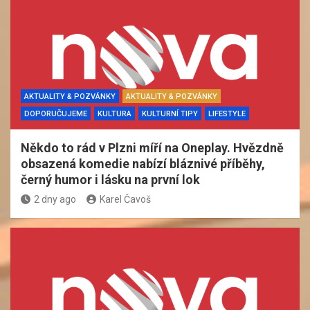
AKTUALITY & POZVÁNKY
AKTUALITY & POZVÁNKY
DOPORUČUJEME
KULTURA
KULTURNÍ TIPY
LIFESTYLE
Někdo to rád v Plzni míří na Oneplay. Hvězdně
obsazená komedie nabízí bláznivé příběhy,
černý humor i lásku na první lok
2 dny ago
Karel Čavoš