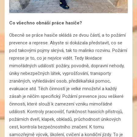
Co všechno obnáší práce hasiče?
Obecně se práce hasiče skládá ze dvou částí, a to požární
prevence a represe. Abyste si dokázala představit, co se
pod takovými pojmy skrývá, tak to malinko rozvinu. Požární
represe je to, co je nejvíce vidět. Tedy likvidace
mimořádných událostí: požáry, povodně, dopravní nehody,
úniky nebezpečných látek, vyprošťování, transporty
zraněných, vyhledávání osob, předlékařská pomoc,
evakuace atd. Těch činností je velké množství a každý
zásah je něčím specifický. Požární prevence jsou veškeré
činnosti, které slouží k zamezení vzniku mimořádné
události. Kontroly pracovišť, funkčnost hasicích přístrojů,
požárních dveří, klapek, obkladů, průchodnost únikových
cest, kontrola bezpečnostního značení. K tomu
samozřejmě výcvik, školení, cvičení a kondiční jízdy. To je