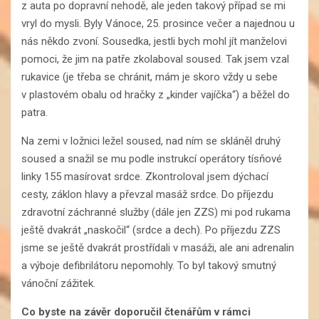
z auta po dopravní nehodě, ale jeden takový případ se mi
vryl do mysli. Byly Vánoce, 25. prosince večer a najednou u
nás někdo zvoní. Sousedka, jestli bych mohl jít manželovi
pomoci, že jim na patře zkolaboval soused. Tak jsem vzal
rukavice (je třeba se chránit, mám je skoro vždy u sebe
v plastovém obalu od hračky z „kinder vajíčka“) a běžel do
patra.
Na zemi v ložnici ležel soused, nad ním se skláněl druhý
soused a snažil se mu podle instrukcí operátory tísňové
linky 155 masírovat srdce. Zkontroloval jsem dýchací
cesty, záklon hlavy a převzal masáž srdce. Do příjezdu
zdravotní záchranné služby (dále jen ZZS) mi pod rukama
ještě dvakrát „naskočil“ (srdce a dech). Po příjezdu ZZS
jsme se ještě dvakrát prostřídali v masáži, ale ani adrenalin
a výboje defibrilátoru nepomohly. To byl takový smutný
vánoční zážitek.
Co byste na závěr doporučil čtenářům v rámci