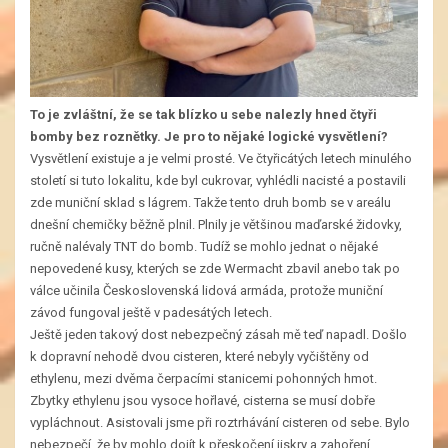
To je zvláštní, že se tak blízko u sebe nalezly hned čtyři
bomby bez roznětky. Je pro to nějaké
logické vysvětlení?
Vysvětlení existuje a je velmi prosté. Ve čtyřicátých letech minulého
století si tuto lokalitu, kde byl cukrovar, vyhlédli nacisté a postavili
zde muniční sklad s lágrem. Takže tento druh bomb se v areálu
dnešní chemičky běžně plnil. Plnily je většinou maďarské židovky,
ručně nalévaly TNT do bomb. Tudíž se mohlo jednat o nějaké
nepovedené kusy, kterých se zde Wermacht zbavil anebo tak po
válce učinila Československá lidová armáda, protože muniční
závod fungoval ještě v padesátých letech.
Ještě jeden takový dost nebezpečný zásah mě teď napadl. Došlo
k dopravní nehodě dvou cisteren, které nebyly vyčištěny od
ethylenu, mezi dvěma čerpacími stanicemi pohonných hmot.
Zbytky ethylenu jsou vysoce hořlavé, cisterna se musí dobře
vypláchnout. Asistovali jsme při roztrhávání cisteren od sebe. Bylo
nebezpečí, že by mohlo dojít k přeskočení jiskry a zahoření