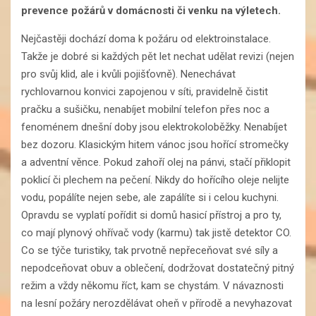
prevence požárů v domácnosti či venku na výletech.
Nejčastěji dochází doma k požáru od elektroinstalace.
Takže je dobré si každých pět let nechat udělat revizi (nejen
pro svůj klid, ale i kvůli pojišťovně). Nenechávat
rychlovarnou konvici zapojenou v síti, pravidelně čistit
pračku a sušičku, nenabíjet mobilní telefon přes noc a
fenoménem dnešní doby jsou elektrokoloběžky. Nenabíjet
bez dozoru. Klasickým hitem vánoc jsou hořící stromečky
a adventní věnce. Pokud zahoří olej na pánvi, stačí přiklopit
poklicí či plechem na pečení. Nikdy do hořícího oleje nelijte
vodu, popálíte nejen sebe, ale zapálíte si i celou kuchyni.
Opravdu se vyplatí pořídit si domů hasicí přístroj a pro ty,
co mají plynový ohřívač vody (karmu) tak jistě detektor CO.
Co se týče turistiky, tak prvotně nepřeceňovat své síly a
nepodceňovat obuv a oblečení, dodržovat dostatečný pitný
režim a vždy někomu říct, kam se chystám. V návaznosti
na lesní požáry nerozdělávat oheň v přírodě a nevyhazovat