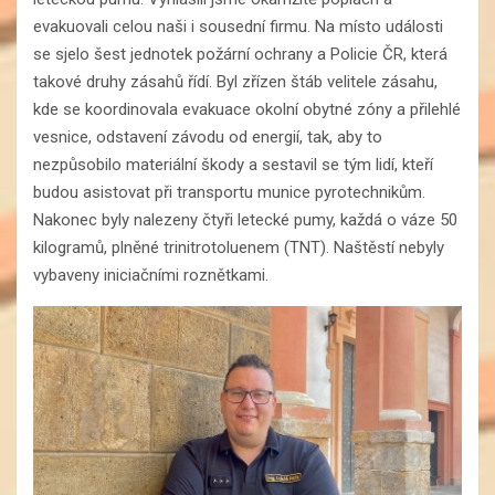
evakuovali celou naši i sousední firmu. Na místo události
se sjelo šest jednotek požární ochrany a Policie ČR, která
takové druhy zásahů řídí. Byl zřízen štáb velitele zásahu,
kde se koordinovala evakuace okolní obytné zóny a přilehlé
vesnice, odstavení závodu od energií, tak, aby to
nezpůsobilo materiální škody a sestavil se tým lidí, kteří
budou asistovat při transportu munice pyrotechnikům.
Nakonec byly nalezeny čtyři letecké pumy, každá o váze 50
kilogramů, plněné trinitrotoluenem (TNT). Naštěstí nebyly
vybaveny iniciačními roznětkami.