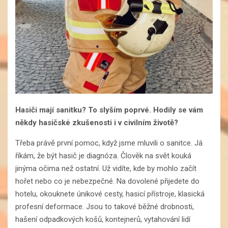
Hasiči mají sanitku? To slyším poprvé. Hodily se vám
někdy hasičské zkušenosti i v civilním životě?
Třeba právě první pomoc, když jsme mluvili o sanitce. Já
říkám, že být hasič je diagnóza. Člověk na svět kouká
jinýma očima než ostatní. Už vidíte, kde by mohlo začít
hořet nebo co je nebezpečné. Na dovolené přijedete do
hotelu, okouknete únikové cesty, hasicí přístroje, klasická
profesní deformace. Jsou to takové běžné drobnosti,
hašení odpadkových košů, kontejnerů, vytahování lidí