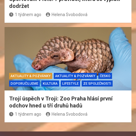
dodržet
1 týdnem ago
Helena Svobodová
AKTUALITY & POZVÁNKY
AKTUALITY & POZVÁNKY
ČESKO
DOPORUČUJEME
KULTURA
LIFESTYLE
ZE SPOLEČNOSTI
Trojí úspěch v Troji: Zoo Praha hlásí první
odchov hned u tří druhů hadů
1 týdnem ago
Helena Svobodová