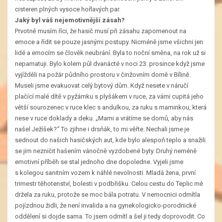
cisteren plných vysoce hořlavých par.
Jaký byl váš nejemotivnější zásah?
Prvotně musím říci, že hasič musí při zásahu zapomenout na
emoce a řídit se pouze jasnými postupy. Nicméně jsme všichni jen
lidé a emocím se člověk neubrání. Byla to noční směna, na rok už si
nepamatuji. Bylo kolem půl dvanácté v noci 23. prosince když jsme
vyjížděli na požár půdního prostoru v činžovním domě v Bílině.
Museli jsme evakuovat celý bytový dům. Když nesete v náručí
plačící malé dítě v pyžámku s plyšákem v ruce, za vámi cupitá jeho
větší sourozenec v ruce klec s andulkou, za ruku s maminkou, která
nese v ruce doklady a deku. „Mami a vrátíme se domů, aby nás
našel Ježíšek?“ To zjihne i drsňák, to mi věřte. Nechali jsme je
sednout do našich hasičských aut, kde bylo alespoň teplo a snažili
se jim nezničit hašením vánočně vyzdobené byty. Druhý neméně
emotivní příběh se stal jednoho dne dopoledne. Vyjeli jsme
s kolegou sanitním vozem k náhlé nevolnosti. Mladá žena, první
trimestr těhotenství, bolesti v podbřišku. Celou cestu do Teplic mě
držela za ruku, protože se moc bála potratu. V nemocnici odmítla
pojízdnou židli, že není invalida a na gynekologicko-porodnické
oddělení si dojde sama. To jsem odmítl a šel ji tedy doprovodit. Co