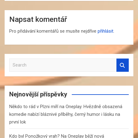
Napsat komentář
Pro přidávání komentářů se musíte nejdříve
přihlásit
.
S
e
a
r
c
Nejnovější příspěvky
h
Někdo to rád v Plzni míří na Oneplay. Hvězdně obsazená
komedie nabízí bláznivé příběhy, černý humor i lásku na
první lok
Kdo byl Ponožkový vrah? Na Oneplay běží nová