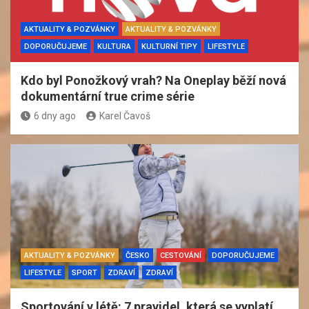
AKTUALITY & POZVÁNKY
AKTUALITY & POZVÁNKY
DOPORUČUJEME
KULTURA
KULTURNÍ TIPY
LIFESTYLE
Kdo byl Ponožkový vrah? Na Oneplay běží nová
dokumentární true crime série
6 dny ago
Karel Čavoš
AKTUALITY & POZVÁNKY
ČESKO
CESTOVÁNÍ
DOPORUČUJEME
LIFESTYLE
SPORT
ZDRAVÍ
ZDRAVÍ
Sportování v létě: 7 pravidel, která se vyplatí