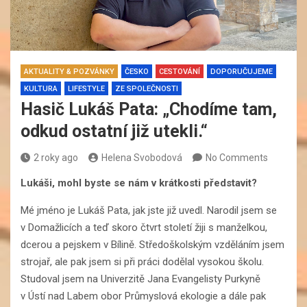
AKTUALITY & POZVÁNKY
ČESKO
CESTOVÁNÍ
DOPORUČUJEME
KULTURA
LIFESTYLE
ZE SPOLEČNOSTI
Hasič Lukáš Pata: „Chodíme tam,
odkud ostatní již utekli.“
2 roky ago
Helena Svobodová
No Comments
Lukáši, mohl byste se nám v krátkosti představit?
Mé jméno je Lukáš Pata, jak jste již uvedl. Narodil jsem se
v Domažlicích a teď skoro čtvrt století žiji s manželkou,
dcerou a pejskem v Bílině. Středoškolským vzděláním jsem
strojař, ale pak jsem si při práci dodělal vysokou školu.
Studoval jsem na Univerzitě Jana Evangelisty Purkyně
v Ústí nad Labem obor Průmyslová ekologie a dále pak