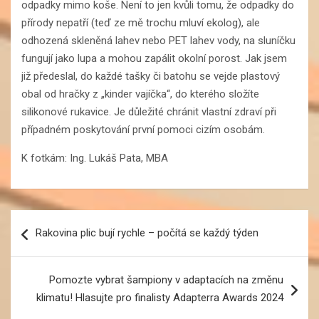
odpadky mimo koše. Není to jen kvůli tomu, že odpadky do
přírody nepatří (teď ze mě trochu mluví ekolog), ale
odhozená skleněná lahev nebo PET lahev vody, na sluníčku
fungují jako lupa a mohou zapálit okolní porost. Jak jsem
již předeslal, do každé tašky či batohu se vejde plastový
obal od hračky z „kinder vajíčka“, do kterého složíte
silikonové rukavice. Je důležité chránit vlastní zdraví při
případném poskytování první pomoci cizím osobám.
K fotkám: Ing. Lukáš Pata, MBA
Navigace
Rakovina plic bují rychle – počítá se každý týden
pro
příspěvek
Pomozte vybrat šampiony v adaptacích na změnu
klimatu! Hlasujte pro finalisty Adapterra Awards 2024