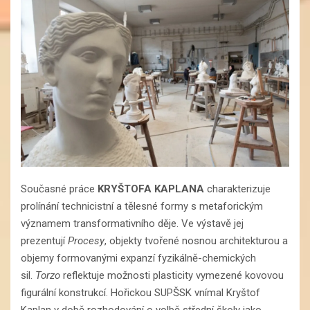
Současné práce
KRYŠTOFA KAPLANA
charakterizuje
prolínání technicistní a tělesné formy s metaforickým
významem transformativního děje. Ve výstavě jej
prezentují
Procesy
, objekty tvořené nosnou architekturou a
objemy formovanými expanzí fyzikálně-chemických
sil.
Torzo
reflektuje možnosti plasticity vymezené kovovou
figurální konstrukcí. Hořickou SUPŠSK vnímal Kryštof
Kaplan v době rozhodování o volbě střední školy jako