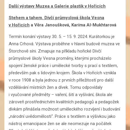
Další výstavy Muzea a Galerie plastik v Hořicích
Stehem a tahem. Dívčí průmyslová škola Vesna
v Hořicích
a Věra Janoušková, Karíma Al-Mukhtarová
Termín konání výstavy 30. 5. – 15. 9. 2024. Kurátorkou je
Anna Crhová. Výstava proběhne v hlavní budově muzea ve
Štorchově síni. Zmapuje na příkladu hořické Dívčí
průmyslové školy Vesna proměny, kterými procházelo
spojení ženské práce i umělecké tvorby s prací s textilem,
především pak s lidovým krojem. Škola v Hořicích vznikla
v roce 1908 a byla jednou z prvních příležitostí pro další
vzdělávání místních žen a dívek. Tomu odpovídaly
i vyučované předměty – vaření, šití a vyšívání; škola ale
zároveň prostřednictvím kvalitních pedagogů a pedagožek
dívkám přinášela možnost uměleckého rozvíjení i budování
„národní uvědomělosti“. Práce s textilem a výšivkou jako
nástroj emancipace žen se ale neomezuje na počátek