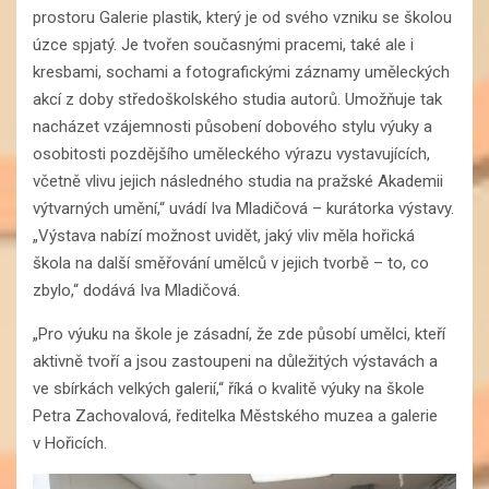
prostoru Galerie plastik, který je od svého vzniku se školou
úzce spjatý. Je tvořen současnými pracemi, také ale i
kresbami, sochami a fotografickými záznamy uměleckých
akcí z doby středoškolského studia autorů. Umožňuje tak
nacházet vzájemnosti působení dobového stylu výuky a
osobitosti pozdějšího uměleckého výrazu vystavujících,
včetně vlivu jejich následného studia na pražské Akademii
výtvarných umění,“ uvádí Iva Mladičová – kurátorka výstavy.
„Výstava nabízí možnost uvidět, jaký vliv měla hořická
škola na další směřování umělců v jejich tvorbě – to, co
zbylo,“ dodává Iva Mladičová.
„Pro výuku na škole je zásadní, že zde působí umělci, kteří
aktivně tvoří a jsou zastoupeni na důležitých výstavách a
ve sbírkách velkých galerií,“ říká o kvalitě výuky na škole
Petra Zachovalová, ředitelka Městského muzea a galerie
v Hořicích.