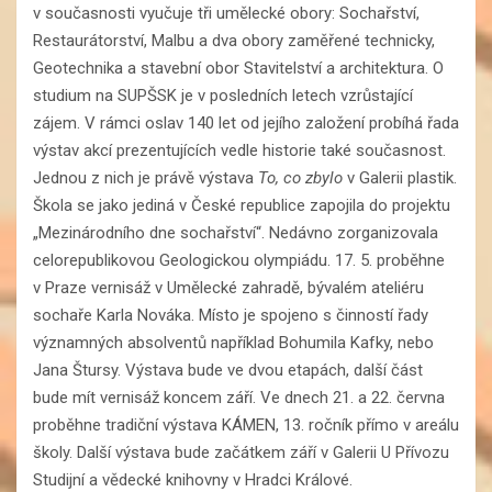
v současnosti vyučuje tři umělecké obory: Sochařství,
Restaurátorství, Malbu a dva obory zaměřené technicky,
Geotechnika a stavební obor Stavitelství a architektura. O
studium na SUPŠSK je v posledních letech vzrůstající
zájem. V rámci oslav 140 let od jejího založení probíhá řada
výstav akcí prezentujících vedle historie také současnost.
Jednou z nich je právě výstava
To, co zbylo
v Galerii plastik.
Škola se jako jediná v České republice zapojila do projektu
„Mezinárodního dne sochařství“. Nedávno zorganizovala
celorepublikovou Geologickou olympiádu. 17. 5. proběhne
v Praze vernisáž v Umělecké zahradě, bývalém ateliéru
sochaře Karla Nováka. Místo je spojeno s činností řady
významných absolventů například Bohumila Kafky, nebo
Jana Štursy. Výstava bude ve dvou etapách, další část
bude mít vernisáž koncem září. Ve dnech 21. a 22. června
proběhne tradiční výstava KÁMEN, 13. ročník přímo v areálu
školy. Další výstava bude začátkem září v Galerii U Přívozu
Studijní a vědecké knihovny v Hradci Králové.