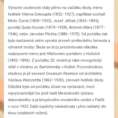
Výrazné osobnosti stály přímo na začátku školy, mimo
ředitele Viléma Dokoupila (1852–1927), například sochaři
Mořic Černil (1859–1933), Josef Jiříček (1835–1895),
později Quido Kocián (1874–1928), Antonín Mára (1877–
1946), nebo Jaroslav Plichta (1886–1970). Od počátku tak
byla nastavená velmi vysoká úroveň uměleckého řemesla a
výtvarné tvorby. Škola se brzy prezentovala několika
realizacemi mimo jiné Hřbitovním portálem v Hořicích
(1892–1896). Z počátku 20. století je také novogotický
oltář v chrámu sv. Bartoloměje v Kolíně. Pozoruhodnou
stavbou je již secesní Ossarium Kbelnice od architekta
Václava Weinzettla (1862–1930), zároveň ředitele školy.
Důležitá byla od počátku účast na výstavách, mezi
nejvýznamnější lze jistě řadit Mezinárodní výstavu
dekorativního a průmyslového moderního umění v Paříži
v roce 1925. Další úspěchy následovaly i přes neblahý vliv
dvou totalitních režimů.