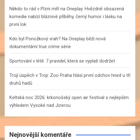
h
Někdo to rád v Plzni míří na Oneplay. Hvězdně obsazená
komedie nabízí bláznivé příběhy, černý humor i lásku na
první lok
Kdo byl Ponožkový vrah? Na Oneplay běží nová
dokumentární true crime série
Sportování v létě: 7 pravidel, která se vyplatí dodržet
Trojí úspěch v Troji: Zoo Praha hlásí první odchov hned u tří
druhů hadů
Keltská noc 2026: krkonošský open air festival s nejlepším
výhledem Vysoké nad Jizerou
Nejnovější komentáře