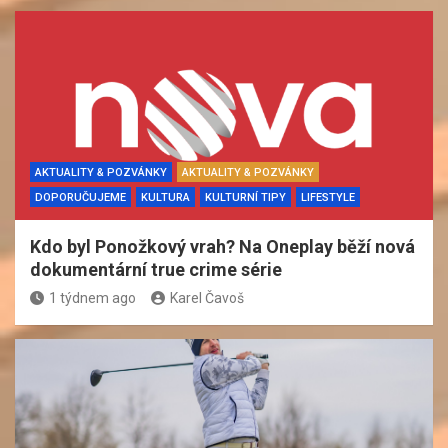
AKTUALITY & POZVÁNKY
AKTUALITY & POZVÁNKY
DOPORUČUJEME
KULTURA
KULTURNÍ TIPY
LIFESTYLE
Kdo byl Ponožkový vrah? Na Oneplay běží nová
dokumentární true crime série
1 týdnem ago
Karel Čavoš