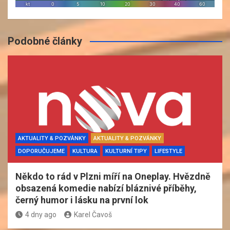
Podobné články
AKTUALITY & POZVÁNKY
AKTUALITY & POZVÁNKY
DOPORUČUJEME
KULTURA
KULTURNÍ TIPY
LIFESTYLE
Někdo to rád v Plzni míří na Oneplay. Hvězdně
obsazená komedie nabízí bláznivé příběhy,
černý humor i lásku na první lok
4 dny ago
Karel Čavoš