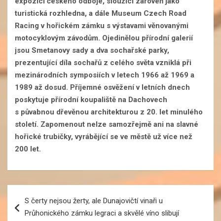
expozicí českého odboje, sloužící zároveň jako
turistická rozhledna, a dále Museum Czech Road
Racing v hořickém zámku s výstavami věnovanými
motocyklovým závodům. Ojedinělou přírodní galerií
jsou Smetanovy sady a dva sochařské parky,
prezentující díla sochařů z celého světa vzniklá při
mezinárodních symposiích v letech 1966 až 1969 a
1989 až dosud. Příjemné osvěžení v letních dnech
poskytuje přírodní koupaliště na Dachovech
s půvabnou dřevěnou architekturou z 20. let minulého
století. Zapomenout nelze samozřejmě ani na slavné
hořické trubičky, vyrábějící se ve městě už více než
200 let.
Navigace
S čerty nejsou žerty, ale Dunajovičtí vinaři u
pro
Průhonického zámku legraci a skvělé víno slibují