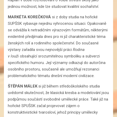
jedinou možnost, kde lze studovat kvalitní sochařství.
MARKÉTA KOREČKOVÁ
si z doby studia na hořické
SUPŠSK vybavuje nejednu vyhrocenou situaci. Opakovaně
se odvážila k netradičním výrazovým formátům, některými
evidentně předjímala dnes pro ni již charakteristické téma
ženských rolí a rodinného společenství. Do současné
výstavy zařadila svou nejnovější práci
Rodina
v louži
obsahující srozumitelnou symboliku a subverzi
specifického humoru. Její významy odkazují do autorčina
osobního prostoru, současně ale umožňují rezonanci
problematického tématu dnešní moderní civilizace.
ŠTĚPÁN MÁLEK
si již během středoškolského studia
uvědomil skutečnost, že klasická kresba a modelování jsou
podpůrnou součástí svobodné umělecké práce. Také již na
hořické SPUŠSK začal projevovat zájem o
konstruktivistické tvarosloví, jehož principy umělecky