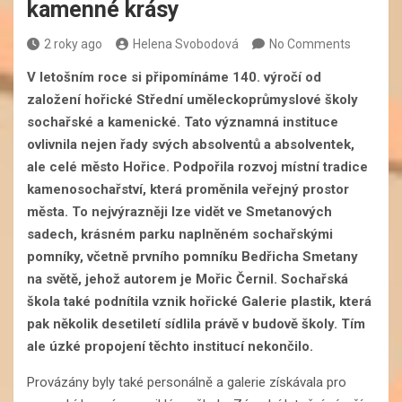
kamenné krásy
2 roky ago
Helena Svobodová
No Comments
V letošním roce si připomínáme 140. výročí od
založení hořické Střední uměleckoprůmyslové školy
sochařské a kamenické. Tato významná instituce
ovlivnila nejen řady svých absolventů a absolventek,
ale celé město Hořice. Podpořila rozvoj místní tradice
kamenosochařství, která proměnila veřejný prostor
města. To nejvýrazněji lze vidět ve Smetanových
sadech, krásném parku naplněném sochařskými
pomníky, včetně prvního pomníku Bedřicha Smetany
na světě, jehož autorem je Mořic Černil. Sochařská
škola také podnítila vznik hořické Galerie plastik, která
pak několik desetiletí sídlila právě v budově školy. Tím
ale úzké propojení těchto institucí nekončilo.
Provázány byly také personálně a galerie získávala pro