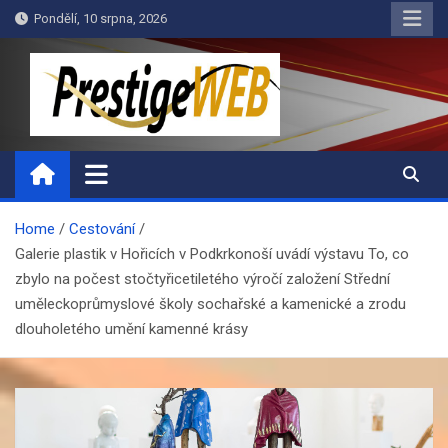
Skip
Pondělí, 10 srpna, 2026
to
content
PrestigeWEB
Home
Cestování
Galerie plastik v Hořicích v Podkrkonoší uvádí výstavu To, co
zbylo na počest stočtyřicetiletého výročí založení Střední
uměleckoprůmyslové školy sochařské a kamenické a zrodu
dlouholetého umění kamenné krásy