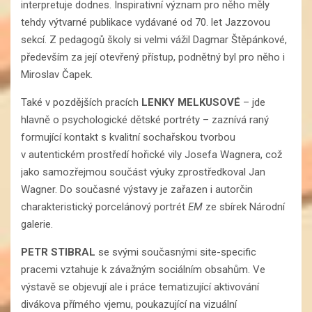
interpretuje dodnes. Inspirativní význam pro něho měly
tehdy výtvarné publikace vydávané od 70. let Jazzovou
sekcí. Z pedagogů školy si velmi vážil Dagmar Štěpánkové,
především za její otevřený přístup, podnětný byl pro něho i
Miroslav Čapek.
Také v pozdějších pracích
LENKY MELKUSOVÉ
– jde
hlavně o psychologické dětské portréty – zaznívá raný
formující kontakt s kvalitní sochařskou tvorbou
v autentickém prostředí hořické vily Josefa Wagnera, což
jako samozřejmou součást výuky zprostředkoval Jan
Wagner. Do současné výstavy je zařazen i autorčin
charakteristický porcelánový portrét
EM
ze sbírek Národní
galerie.
PETR STIBRAL
se svými současnými site-specific
pracemi vztahuje k závažným sociálním obsahům. Ve
výstavě se objevují ale i práce tematizující aktivování
divákova přímého vjemu, poukazující na vizuální