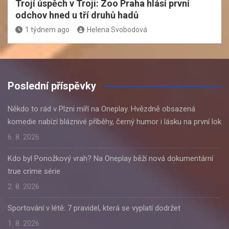
Trojí úspěch v Troji: Zoo Praha hlásí první
odchov hned u tří druhů hadů
1 týdnem ago
Helena Svobodová
Poslední příspěvky
Někdo to rád v Plzni míří na Oneplay. Hvězdně obsazená
komedie nabízí bláznivé příběhy, černý humor i lásku na první lok
6. 8. 2026
Kdo byl Ponožkový vrah? Na Oneplay běží nová dokumentární
true crime série
2. 8. 2026
Sportování v létě: 7 pravidel, která se vyplatí dodržet
1. 8. 2026