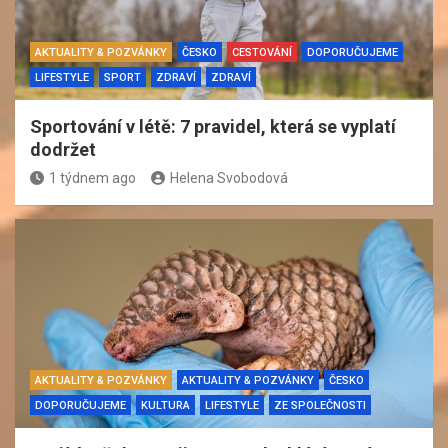
AKTUALITY & POZVÁNKY
ČESKO
CESTOVÁNÍ
DOPORUČUJEME
LIFESTYLE
SPORT
ZDRAVÍ
ZDRAVÍ
Sportování v létě: 7 pravidel, která se vyplatí
dodržet
1 týdnem ago
Helena Svobodová
AKTUALITY & POZVÁNKY
AKTUALITY & POZVÁNKY
ČESKO
DOPORUČUJEME
KULTURA
LIFESTYLE
ZE SPOLEČNOSTI