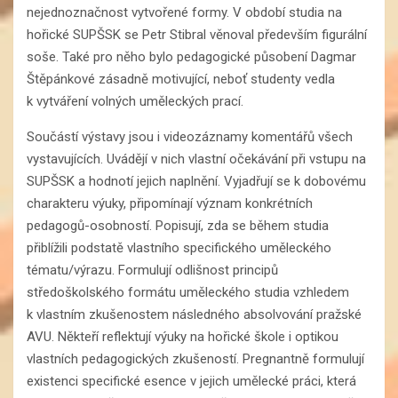
nejednoznačnost vytvořené formy. V období studia na
hořické SUPŠSK se Petr Stibral věnoval především figurální
soše. Také pro něho bylo pedagogické působení Dagmar
Štěpánkové zásadně motivující, neboť studenty vedla
k vytváření volných uměleckých prací.
Součástí výstavy jsou i videozáznamy komentářů všech
vystavujících. Uvádějí v nich vlastní očekávání při vstupu na
SUPŠSK a hodnotí jejich naplnění. Vyjadřují se k dobovému
charakteru výuky, připomínají význam konkrétních
pedagogů-osobností. Popisují, zda se během studia
přiblížili podstatě vlastního specifického uměleckého
tématu/výrazu. Formulují odlišnost principů
středoškolského formátu uměleckého studia vzhledem
k vlastním zkušenostem následného absolvování pražské
AVU. Někteří reflektují výuky na hořické škole i optikou
vlastních pedagogických zkušeností. Pregnantně formulují
existenci specifické esence v jejich umělecké práci, která