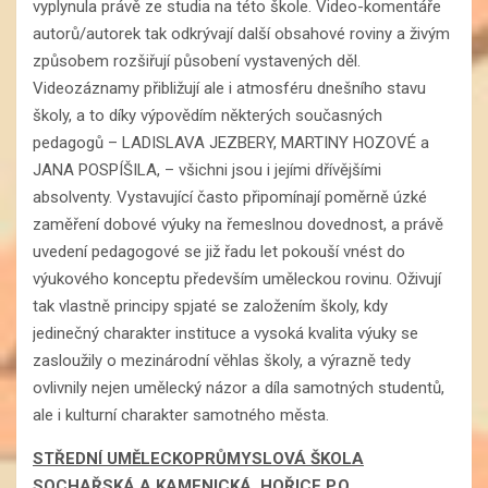
vyplynula právě ze studia na této škole. Video-komentáře
autorů/autorek tak odkrývají další obsahové roviny a živým
způsobem rozšiřují působení vystavených děl.
Videozáznamy přibližují ale i atmosféru dnešního stavu
školy, a to díky výpovědím některých současných
pedagogů – LADISLAVA JEZBERY, MARTINY HOZOVÉ a
JANA POSPÍŠILA, – všichni jsou i jejími dřívějšími
absolventy. Vystavující často připomínají poměrně úzké
zaměření dobové výuky na řemeslnou dovednost, a právě
uvedení pedagogové se již řadu let pokouší vnést do
výukového konceptu především uměleckou rovinu. Oživují
tak vlastně principy spjaté se založením školy, kdy
jedinečný charakter instituce a vysoká kvalita výuky se
zasloužily o mezinárodní věhlas školy, a výrazně tedy
ovlivnily nejen umělecký názor a díla samotných studentů,
ale i kulturní charakter samotného města.
STŘEDNÍ UMĚLECKOPRŮMYSLOVÁ ŠKOLA
SOCHAŘSKÁ A KAMENICKÁ, HOŘICE P.O.