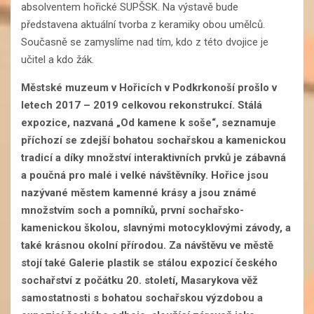
absolventem hořické SUPŠSK. Na výstavě bude
představena aktuální tvorba z keramiky obou umělců.
Současně se zamyslíme nad tím, kdo z této dvojice je
učitel a kdo žák.
Městské muzeum v Hořicích v Podkrkonoší prošlo v
letech 2017 – 2019 celkovou rekonstrukcí. Stálá
expozice, nazvaná „Od kamene k soše“, seznamuje
příchozí se zdejší bohatou sochařskou a kamenickou
tradicí a díky množství interaktivních prvků je zábavná
a poučná pro malé i velké návštěvníky. Hořice jsou
nazývané městem kamenné krásy a jsou známé
množstvím soch a pomníků, první sochařsko-
kamenickou školou, slavnými motocyklovými závody, a
také krásnou okolní přírodou. Za návštěvu ve městě
stojí také Galerie plastik se stálou expozicí českého
sochařství z počátku 20. století, Masarykova věž
samostatnosti s bohatou sochařskou výzdobou a