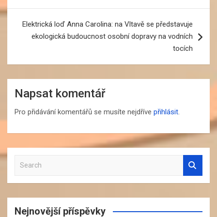
příspěvek
Elektrická loď Anna Carolina: na Vltavě se představuje
ekologická budoucnost osobní dopravy na vodních
tocích
Napsat komentář
Pro přidávání komentářů se musíte nejdříve
přihlásit
.
S
e
a
r
c
Nejnovější příspěvky