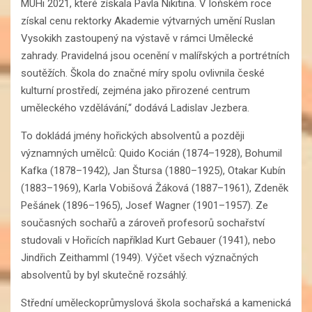
MUHi 2021, které získala Pavla Nikitina. V loňském roce
získal cenu rektorky Akademie výtvarných umění Ruslan
Vysokikh zastoupený na výstavě v rámci Umělecké
zahrady. Pravidelná jsou ocenění v malířských a portrétních
soutěžích. Škola do značné míry spolu ovlivnila české
kulturní prostředí, zejména jako přirozené centrum
uměleckého vzdělávání,“ dodává Ladislav Jezbera.
To dokládá jmény hořických absolventů a později
významných umělců: Quido Kocián (1874–1928), Bohumil
Kafka (1878–1942), Jan Štursa (1880–1925), Otakar Kubín
(1883–1969), Karla Vobišová Žáková (1887–1961), Zdeněk
Pešánek (1896–1965), Josef Wagner (1901–1957). Ze
současných sochařů a zároveň profesorů sochařství
studovali v Hořicích například Kurt Gebauer (1941), nebo
Jindřich Zeithamml (1949). Výčet všech význačných
absolventů by byl skutečně rozsáhlý.
Střední uměleckoprůmyslová škola sochařská a kamenická