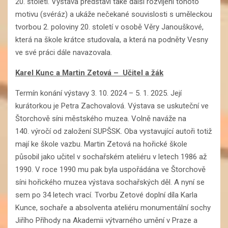
20. století. Výstava představí také další rozvíjení tohoto
motivu (svéráz) a ukáže nečekané souvislosti s uměleckou
tvorbou 2. poloviny 20. století v osobě Věry Janouškové,
která na škole krátce studovala, a která na podněty Vesny
ve své práci dále navazovala.
Karel Kunc a Martin Zetová – Učitel a žák
Termín konání výstavy 3. 10. 2024 – 5. 1. 2025. Její
kurátorkou je Petra Zachovalová. Výstava se uskuteční ve
Štorchově síni městského muzea. Volně naváže na
140. výročí od založení SUPŠSK. Oba vystavující autoři totiž
mají ke škole vazbu. Martin Zetová na hořické škole
působil jako učitel v sochařském ateliéru v letech 1986 až
1990. V roce 1990 mu pak byla uspořádána ve Štorchově
síni hořického muzea výstava sochařských děl. A nyní se
sem po 34 letech vrací. Tvorbu Zetové doplní díla Karla
Kunce, sochaře a absolventa ateliéru monumentální sochy
Jiřího Příhody na Akademii výtvarného umění v Praze a