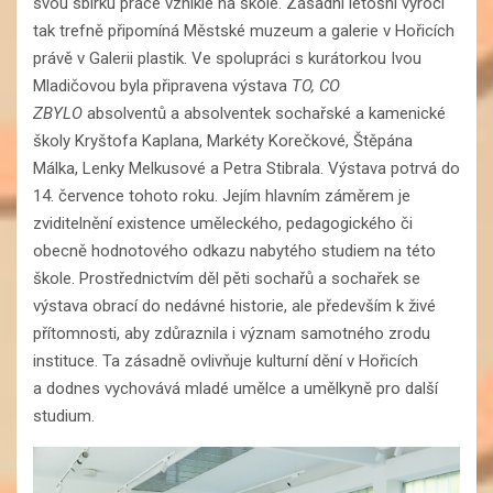
svou sbírku práce vzniklé na škole. Zásadní letošní výročí
tak trefně připomíná Městské muzeum a galerie v Hořicích
právě v Galerii plastik. Ve spolupráci s kurátorkou Ivou
Mladičovou byla připravena výstava
TO, CO
ZBYLO
absolventů a absolventek sochařské a kamenické
školy Kryštofa Kaplana, Markéty Korečkové, Štěpána
Málka, Lenky Melkusové a Petra Stibrala. Výstava potrvá do
14. července tohoto roku. Jejím hlavním záměrem je
zviditelnění existence uměleckého, pedagogického či
obecně hodnotového odkazu nabytého studiem na této
škole. Prostřednictvím děl pěti sochařů a sochařek se
výstava obrací do nedávné historie, ale především k živé
přítomnosti, aby zdůraznila i význam samotného zrodu
instituce. Ta zásadně ovlivňuje kulturní dění v Hořicích
a dodnes vychovává mladé umělce a umělkyně pro další
studium.