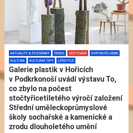
AKTUALITY & POZVÁNKY
ČESKO
CESTOVÁNÍ
DOPORUČUJEME
KULTURA
KULTURNÍ TIPY
LIFESTYLE
Galerie plastik v Hořicích
v Podkrkonoší uvádí výstavu To,
co zbylo na počest
stočtyřicetiletého výročí založení
Střední uměleckoprůmyslové
školy sochařské a kamenické a
zrodu dlouholetého umění