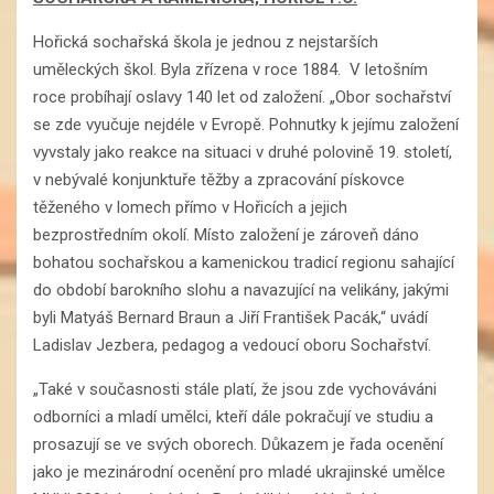
Hořická sochařská škola je jednou z nejstarších
uměleckých škol. Byla zřízena v roce 1884. V letošním
roce probíhají oslavy 140 let od založení. „Obor sochařství
se zde vyučuje nejdéle v Evropě. Pohnutky k jejímu založení
vyvstaly jako reakce na situaci v druhé polovině 19. století,
v nebývalé konjunktuře těžby a zpracování pískovce
těženého v lomech přímo v Hořicích a jejich
bezprostředním okolí. Místo založení je zároveň dáno
bohatou sochařskou a kamenickou tradicí regionu sahající
do období barokního slohu a navazující na velikány, jakými
byli Matyáš Bernard Braun a Jiří František Pacák,“ uvádí
Ladislav Jezbera, pedagog a vedoucí oboru Sochařství.
„Také v současnosti stále platí, že jsou zde vychováváni
odborníci a mladí umělci, kteří dále pokračují ve studiu a
prosazují se ve svých oborech. Důkazem je řada ocenění
jako je mezinárodní ocenění pro mladé ukrajinské umělce